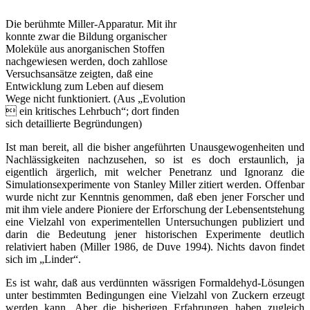
Die berühmte Miller-Apparatur. Mit ihr
konnte zwar die Bildung organischer
Moleküle aus anorganischen Stoffen
nachgewiesen werden, doch zahllose
Versuchsansätze zeigten, daß eine
Entwicklung zum Leben auf diesem
Wege nicht funktioniert. (Aus „Evolution
 ein kritisches Lehrbuch“; dort finden
sich detaillierte Begründungen)
Ist man bereit, all die bisher angeführten Unausgewogenheiten und
Nachlässigkeiten nachzusehen, so ist es doch erstaunlich, ja
eigentlich ärgerlich, mit welcher Penetranz und Ignoranz die
Simulationsexperimente von Stanley Miller zitiert werden. Offenbar
wurde nicht zur Kenntnis genommen, daß eben jener Forscher und
mit ihm viele andere Pioniere der Erforschung der Lebensentstehung
eine Vielzahl von experimentellen Untersuchungen publiziert und
darin die Bedeutung jener historischen Experimente deutlich
relativiert haben (Miller 1986, de Duve 1994). Nichts davon findet
sich im „Linder“.
Es ist wahr, daß aus verdünnten wässrigen Formaldehyd-Lösungen
unter bestimmten Bedingungen eine Vielzahl von Zuckern erzeugt
werden kann. Aber die bisherigen Erfahrungen haben zugleich