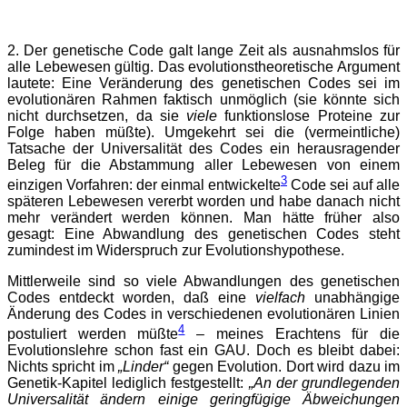
2. Der genetische Code galt lange Zeit als ausnahmslos für
alle Lebewesen gültig. Das evolutionstheoretische Argument
lautete: Eine Veränderung des genetischen Codes sei im
evolutionären Rahmen faktisch unmöglich (sie könnte sich
nicht durchsetzen, da sie
viele
funktionslose Proteine zur
Folge haben müßte). Umgekehrt sei die (vermeintliche)
Tatsache der Universalität des Codes ein herausragender
Beleg für die Abstammung aller Lebewesen von einem
3
einzigen Vorfahren: der einmal entwickelte
Code sei auf alle
späteren Lebewesen vererbt worden und habe danach nicht
mehr verändert werden können. Man hätte früher also
gesagt: Eine Abwandlung des genetischen Codes steht
zumindest im Widerspruch zur Evolutionshypothese.
Mittlerweile sind so viele Abwandlungen des genetischen
Codes entdeckt worden, daß eine
vielfach
unabhängige
Änderung des Codes in verschiedenen evolutionären Linien
4
postuliert werden müßte
– meines Erachtens für die
Evolutionslehre schon fast ein GAU. Doch es bleibt dabei:
Nichts spricht im
„Linder“
gegen Evolution. Dort wird dazu im
Genetik-Kapitel lediglich festgestellt:
„An der grundlegenden
Universalität ändern einige geringfügige Äbweichungen