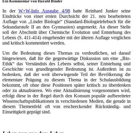
Ein Kommentar von Harald Binder
In der
W+W-Info Ausgabe 4/98
hatte Reinhard Junker seine
Eindrücke von einer ersten Durchsicht der 21. neu bearbeiteten
Auflage von „Linder Biologie“ (Standard-Biologielehrbuch für die
Sekundarstufe II an den Gymnasien) angemerkt. An dieser Stelle
soll der Abschnitt über Chemische Evolution und Entstehung des
Lebens (S. 411-414) eingehender mit der älteren Auflage verglichen
und kritisch kommentiert werden.
Um die Bedeutung dieses Themas zu verdeutlichen, sei darauf
hingewiesen, daß für die gegenwärtige Diskussion um eine „Bio-
Ethik“ das Verständnis des Lebens selbst, seiner Entstehung und
Geschichte von grundlegender Bedeutung ist. Außerdem ist zu
bedenken, daß der weit überwiegende Teil der Bevölkerung die
elementare Prägung zu diesem Thema in der Schulausbildung
bekommt, oft ohne diese Positionen später kritisch zu überdenken
oder zu aktualisieren. Wo eine Aktualisierung vorgenommen wird,
erfolgt diese in der Regel durch den Konsum populär aufbereiteter
Wissenschaftspublikationen in verschiedenen Medien, die gerade in
diesem Themenfeld oft von erschreckender Rückständig- und
Einseitigkeit geprägt sind.