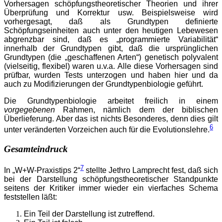
Vorhersagen schöpfungstheoretischer Theorien und ihrer
Überprüfung und Korrektur usw. Beispielsweise wird
vorhergesagt, daß als Grundtypen definierte
Schöpfungseinheiten auch unter den heutigen Lebewesen
abgrenzbar sind, daß es „programmierte Variabilität“
innerhalb der Grundtypen gibt, daß die ursprünglichen
Grundtypen (die „geschaffenen Arten“) genetisch polyvalent
(vielseitig, flexibel) waren u.v.a. Alle diese Vorhersagen sind
prüfbar, wurden Tests unterzogen und haben hier und da
auch zu Modifizierungen der Grundtypenbiologie geführt.
Die Grundtypenbiologie arbeitet freilich in einem
vorgegebenen
Rahmen, nämlich dem der biblischen
Überlieferung. Aber das ist nichts Besonderes, denn dies gilt
6
unter veränderten Vorzeichen auch für die Evolutionslehre.
Gesamteindruck
7
In „W+W-Praxistips 2“
stellte Jethro Lamprecht fest, daß sich
bei der Darstellung schöpfungstheoretischer Standpunkte
seitens der Kritiker immer wieder ein vierfaches Schema
feststellen läßt:
Ein Teil der Darstellung ist zutreffend.