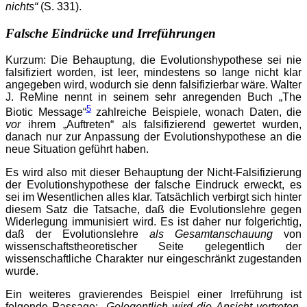
nichts“
(S. 331).
Falsche Eindrücke und Irreführungen
Kurzum: Die Behauptung, die Evolutionshypothese sei nie
falsifiziert worden, ist leer, mindestens so lange nicht klar
angegeben wird, wodurch sie denn falsifizierbar wäre. Walter
J. ReMine nennt in seinem sehr anregenden Buch „The
5
Biotic Message“
zahlreiche Beispiele, wonach Daten, die
vor
ihrem „Auftreten“ als falsifizierend gewertet wurden,
danach nur zur Anpassung der Evolutionshypothese an die
neue Situation geführt haben.
Es wird also mit dieser Behauptung der Nicht-Falsifizierung
der Evolutionshypothese der falsche Eindruck erweckt, es
sei im Wesentlichen alles klar. Tatsächlich verbirgt sich hinter
diesem Satz die Tatsache, daß die Evolutionslehre gegen
Widerlegung immunisiert wird. Es ist daher nur folgerichtig,
daß der Evolutionslehre
als Gesamtanschauung
von
wissenschaftstheoretischer Seite gelegentlich der
wissenschaftliche Charakter nur eingeschränkt zugestanden
wurde.
Ein weiteres gravierendes Beispiel einer Irreführung ist
folgende Passage:
„Gelegentlich wird die Ansicht vertreten,