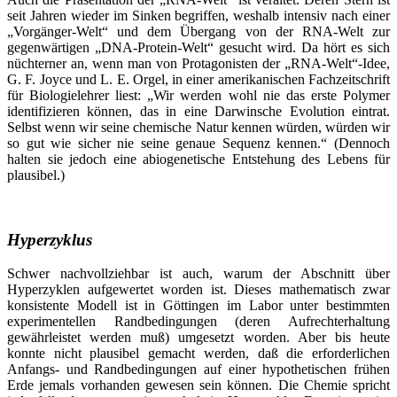
seit Jahren wieder im Sinken begriffen, weshalb intensiv nach einer
„Vorgänger-Welt“ und dem Übergang von der RNA-Welt zur
gegenwärtigen „DNA-Protein-Welt“ gesucht wird. Da hört es sich
nüchterner an, wenn man von Protagonisten der „RNA-Welt“-Idee,
G. F. Joyce und L. E. Orgel, in einer amerikanischen Fachzeitschrift
für Biologielehrer liest: „Wir werden wohl nie das erste Polymer
identifizieren können, das in eine Darwinsche Evolution eintrat.
Selbst wenn wir seine chemische Natur kennen würden, würden wir
so gut wie sicher nie seine genaue Sequenz kennen.“ (Dennoch
halten sie jedoch eine abiogenetische Entstehung des Lebens für
plausibel.)
Hyperzyklus
Schwer nachvollziehbar ist auch, warum der Abschnitt über
Hyperzyklen aufgewertet worden ist. Dieses mathematisch zwar
konsistente Modell ist in Göttingen im Labor unter bestimmten
experimentellen Randbedingungen (deren Aufrechterhaltung
gewährleistet werden muß) umgesetzt worden. Aber bis heute
konnte nicht plausibel gemacht werden, daß die erforderlichen
Anfangs- und Randbedingungen auf einer hypothetischen frühen
Erde jemals vorhanden gewesen sein können. Die Chemie spricht