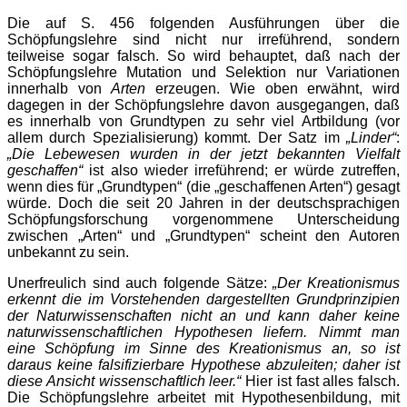
Die auf S. 456 folgenden Ausführungen über die
Schöpfungslehre sind nicht nur irreführend, sondern
teilweise sogar falsch. So wird behauptet, daß nach der
Schöpfungslehre Mutation und Selektion nur Variationen
innerhalb von
Arten
erzeugen. Wie oben erwähnt, wird
dagegen in der Schöpfungslehre davon ausgegangen, daß
es innerhalb von Grundtypen zu sehr viel Artbildung (vor
allem durch Spezialisierung) kommt. Der Satz im
„Linder“
:
„Die Lebewesen wurden in der jetzt bekannten Vielfalt
geschaffen“
ist also wieder irreführend; er würde zutreffen,
wenn dies für „Grundtypen“ (die „geschaffenen Arten“) gesagt
würde. Doch die seit 20 Jahren in der deutschsprachigen
Schöpfungsforschung vorgenommene Unterscheidung
zwischen „Arten“ und „Grundtypen“ scheint den Autoren
unbekannt zu sein.
Unerfreulich sind auch folgende Sätze:
„Der Kreationismus
erkennt die im Vorstehenden dargestellten Grundprinzipien
der Naturwissenschaften nicht an und kann daher keine
naturwissenschaftlichen Hypothesen liefern. Nimmt man
eine Schöpfung im Sinne des Kreationismus an, so ist
daraus keine falsifizierbare Hypothese abzuleiten; daher ist
diese Ansicht wissenschaftlich leer.“
Hier ist fast alles falsch.
Die Schöpfungslehre arbeitet mit Hypothesenbildung, mit