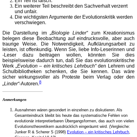
Ein Teil ist falsch.
Ein weiterer Teil beschreibt den Sachverhalt verzerrt
und unfair.
Die wichtigsten Argumente der Evolutionskritik werden
verschwiegen.
Die Darstellung im
„Biologie Linder“
zum Kreationismus
belegen diese Beobachtung auf eindrucksvolle, aber auch
traurige Weise. Die Notwendigkeit, Aufklärungsarbeit zu
leisten, ist offenkundig. Wenn Sie, liebe Info-Leserinnen und
-Leser dazu beitragen wollen, könnten Sie dies
beispielsweise dadurch tun, daß Sie das evolutionskritische
Werk
„Evolution – ein kritisches Lehrbuch“
den Lehrern und
Schulbibliotheken schenken, die Sie kennen. Das wäre
sicher wirkungsvoller als Proteste beim Verlag oder den
8
„Linder“
-Autoren.
Anmerkungen
Ausnahmen wären gesondert in einzelnen zu diskutieren. Als
Gesamteindruck bleibt bis heute das systematische Fehlen von
evolutionär interpretierbaren Übergangsformen, das auch von vielen
Evolutionstheoretikern ausdrücklich eingeräumt wird. (Vergleiche:
Junker R & Scherer S (1998)
Evolution – ein kritisches Lehrbuch
,