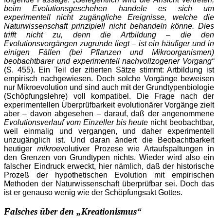
beim Evolutionsgeschehen handele es sich um
experimentell nicht zugängliche Ereignisse, welche die
Naturwissenschaft prinzipiell nicht behandeln könne. Dies
trifft nicht zu, denn die Artbildung – die den
Evolutionsvorgängen zugrunde liegt – ist ein häufiger und in
einigen Fällen (bei Pflanzen und Mikroorganismen)
beobachtbarer und experimentell nachvollzogener Vorgang“
(S. 455). Ein Teil der zitierten Sätze stimmt: Artbildung ist
empirisch nachgewiesen. Doch solche Vorgänge beweisen
nur Mikroevolution und sind auch mit der Grundtypenbiologie
(Schöpfungslehre) voll kompatibel. Die Frage nach der
experimentellen Überprüfbarkeit evolutionärer Vorgänge zielt
aber – davon abgesehen – darauf, daß der angenommene
Evolutionsverlauf vom Einzeller bis heute
nicht beobachtbar,
weil einmalig und vergangen, und daher experimentell
unzugänglich ist. Und daran ändert die Beobachtbarkeit
heutiger
mikro
evolutiver Prozese wie Artaufspaltungen in
den Grenzen von Grundtypen nichts. Wieder wird also ein
falscher Eindruck erweckt, hier nämlich, daß der historische
Prozeß der hypothetischen Evolution mit empirischen
Methoden der Naturwissenschaft überprüfbar sei. Doch das
ist er genauso wenig wie der Schöpfungsakt Gottes.
Falsches über den „Kreationismus“