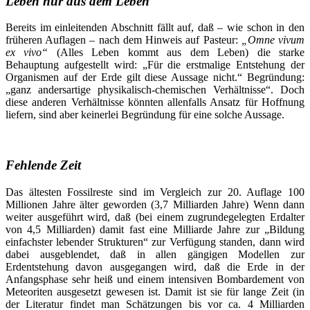
Leben nur aus dem Leben
Bereits im einleitenden Abschnitt fällt auf, daß – wie schon in den
früheren Auflagen – nach dem Hinweis auf Pasteur:
„Omne vivum
ex vivo“
(Alles Leben kommt aus dem Leben) die starke
Behauptung aufgestellt wird: „Für die erstmalige Entstehung der
Organismen auf der Erde gilt diese Aussage nicht.“ Begründung:
„ganz andersartige physikalisch-chemischen Verhältnisse“. Doch
diese anderen Verhältnisse könnten allenfalls Ansatz für Hoffnung
liefern, sind aber keinerlei Begründung für eine solche Aussage.
Fehlende Zeit
Das ältesten Fossilreste sind im Vergleich zur 20. Auflage 100
Millionen Jahre älter geworden (3,7 Milliarden Jahre) Wenn dann
weiter ausgeführt wird, daß (bei einem zugrundegelegten Erdalter
von 4,5 Milliarden) damit fast eine Milliarde Jahre zur „Bildung
einfachster lebender Strukturen“ zur Verfügung standen, dann wird
dabei ausgeblendet, daß in allen gängigen Modellen zur
Erdentstehung davon ausgegangen wird, daß die Erde in der
Anfangsphase sehr heiß und einem intensiven Bombardement von
Meteoriten ausgesetzt gewesen ist. Damit ist sie für lange Zeit (in
der Literatur findet man Schätzungen bis vor ca. 4 Milliarden