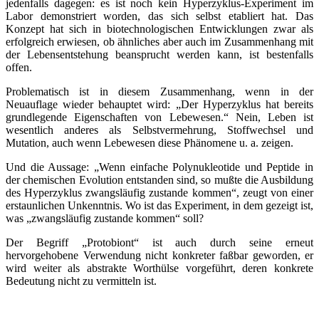
jedenfalls dagegen: es ist noch kein Hyperzyklus-Experiment im
Labor demonstriert worden, das sich selbst etabliert hat. Das
Konzept hat sich in biotechnologischen Entwicklungen zwar als
erfolgreich erwiesen, ob ähnliches aber auch im Zusammenhang mit
der Lebensentstehung beansprucht werden kann, ist bestenfalls
offen.
Problematisch ist in diesem Zusammenhang, wenn in der
Neuauflage wieder behauptet wird: „Der Hyperzyklus hat bereits
grundlegende Eigenschaften von Lebewesen.“ Nein, Leben ist
wesentlich anderes als Selbstvermehrung, Stoffwechsel und
Mutation, auch wenn Lebewesen diese Phänomene u. a. zeigen.
Und die Aussage: „Wenn einfache Polynukleotide und Peptide in
der chemischen Evolution entstanden sind, so mußte die Ausbildung
des Hyperzyklus zwangsläufig zustande kommen“, zeugt von einer
erstaunlichen Unkenntnis. Wo ist das Experiment, in dem gezeigt ist,
was „zwangsläufig zustande kommen“ soll?
Der Begriff „Protobiont“ ist auch durch seine erneut
hervorgehobene Verwendung nicht konkreter faßbar geworden, er
wird weiter als abstrakte Worthülse vorgeführt, deren konkrete
Bedeutung nicht zu vermitteln ist.