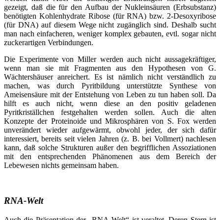
gezeigt, daß die für den Aufbau der Nukleinsäuren (Erbsubstanz)
benötigten Kohlenhydrate Ribose (für RNA) bzw. 2-Desoxyribose
(für DNA) auf diesem Wege nicht zugänglich sind. Deshalb sucht
man nach einfacheren, weniger komplex gebauten, evtl. sogar nicht
zuckerartigen Verbindungen.
Die Experimente von Miller werden auch nicht aussagekräftiger,
wenn man sie mit Fragmenten aus den Hypothesen von G.
Wächtershäuser anreichert. Es ist nämlich nicht verständlich zu
machen, was durch Pyritbildung unterstützte Synthese von
Ameisensäure mit der Entstehung von Leben zu tun haben soll. Da
hilft es auch nicht, wenn diese an den positiv geladenen
Pyritkriställchen festgehalten werden sollen. Auch die alten
Konzepte der Proteinoide und Mikrosphären von S. Fox werden
unverändert wieder aufgewärmt, obwohl jeder, der sich dafür
interessiert, bereits seit vielen Jahren (z. B. bei Vollmert) nachlesen
kann, daß solche Strukturen außer den begrifflichen Assoziationen
mit den entsprechenden Phänomenen aus dem Bereich der
Lebewesen nichts gemeinsam haben.
RNA-Welt
Auch die Präsentation der „RNA-Welt“ ist veraltet. Deren Stern ist