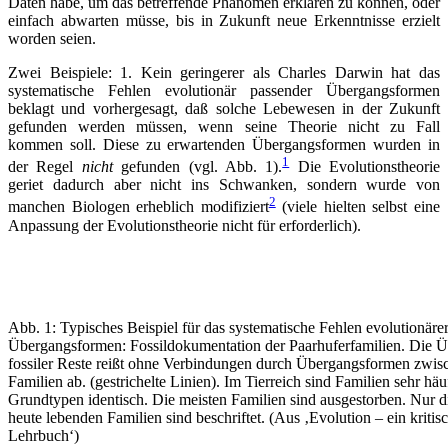
Daten habe, um das betreffende Phänomen erklären zu können, oder
einfach abwarten müsse, bis in Zukunft neue Erkenntnisse erzielt
worden seien.
Zwei Beispiele: 1. Kein geringerer als Charles Darwin hat das
systematische Fehlen evolutionär passender Übergangsformen
beklagt und vorhergesagt, daß solche Lebewesen in der Zukunft
gefunden werden müssen, wenn seine Theorie nicht zu Fall
kommen soll. Diese zu erwartenden Übergangsformen wurden in
1
der Regel
nicht
gefunden (vgl. Abb. 1).
Die Evolutionstheorie
geriet dadurch aber nicht ins Schwanken, sondern wurde von
2
manchen Biologen erheblich modifiziert
(viele hielten selbst eine
Anpassung der Evolutionstheorie nicht für erforderlich).
Abb. 1: Typisches Beispiel für das systematische Fehlen evolutionäre
Übergangsformen: Fossildokumentation der Paarhuferfamilien. Die Ü
fossiler Reste reißt ohne Verbindungen durch Übergangsformen zwis
Familien ab. (gestrichelte Linien). Im Tierreich sind Familien sehr häu
Grundtypen identisch. Die meisten Familien sind ausgestorben. Nur d
heute lebenden Familien sind beschriftet. (Aus ‚Evolution – ein kritis
Lehrbuch‘)