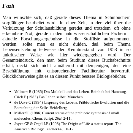
Fazit
Man wünschte sich, daß gerade dieses Thema in Schulbüchern
sorgfältiger bearbeitet wird. In einer Zeit, in der viel über die
Verkürzung der Schulausbildung geredet und trotzdem, oft ohne
erkennbare Not, gerade in den naturwissenschaftlichen Fächern –
aktuelle Forschungsergebnisse in die Stoffliste aufgenommen
werden, sollte man es nicht dulden, daß beim Thema
Lebensentstehung teilweise der Kenntnisstand von 1953 in so
unkritischer Weise wie hier wiedergegeben wird. Der
Gesamteindruck, den man beim Studium dieses Buchabschnitts
erhält, deckt sich nicht annähernd mit demjenigen, den eine
Beschäftigung mit entsprechender Fachliteratur hervorruft.
Glücklicherweise gibt es an diesem Punkt bessere Biologiebücher.
Vollmert B (1985) Das Molekül und das Leben. Reinbek bei Hamburg.
Crick F (1983) Das Leben selbst. München
de Duve C (1994) Ursprung des Lebens. Präbiotische Evolution und die
Entstehung der Zelle. Heidelberg.
Miller SL (1986) Current status of the prebiotic synthesis of small
molecules. Chem. Script.
26B
, 2-11.
Joyce GF & Orgel LE (1998) The Origin of Life-a status report. The
American Biology Teacher
60,
10-12.