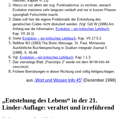
Giessen, Kapitel VI.13)
Hierzu ist vor allem der sog. Punktualismus zu rechnen, wonach
Evolution meistens sehr langsam verläuft und nur in kurzen Phasen
sprunghaft Fortschritte macht.
Dabei soll hier die eigene Problematik der Entstehung des
genetischen Codes nicht diskutiert werden. (Vgl. Gitt W (1996) Am
Anfang war die Information;
Evolution – ein kritisches Lehrbuch
,
Kap. VII.16.1)
Siehe
Evolution – ein kritisches Lehrbuch
, Kap. VII.17.5.2.
ReMine WJ (1993) The Biotic Message. St. Paul, Minnesota.
Ausführliche Buchbesprechung in
Studium Integrale Journal 5
(1998), S. 45-48.
Vgl.
Evolution – ein kritisches Lehrbuch
, Kap. I.1.3.
Das vierseitige Blatt „Praxistips 2“ wurde mit dem W+W-Info 44
verschickt.
Frühere Bemühungen in dieser Richtung sind völlig fehlgeschlagen.
aus
„Wort und Wissen Info 45“
(Dezember 1998)
„Entstehung des Lebens“ in der 21.
Linder-Auflage: veraltet und irreführend