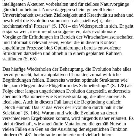
intelligenten Akteuren vorbehalten und für ziellose Naturvorgänge
gänzlich unbekannt. Nurse dagegen scheint generell keine
Unvereinbarkeit zwischen Ziellosigkeit und Kreativität zu sehen und
beschreibt die Evolution summarisch als „ziellose[n], aber
hochkreative[n] Prozess“ (S. 178) – ein Widerspruch in sich. Er geht
sogar so weit, irreführend zu suggerieren, dass evolutionäre
Vorgänge für Erfindungen im Bereich der Wirtschaftswissenschaften
und Informatik relevant seien, wobei die in diesem Kontext
angeführten Prozesse bloß Optimierungen bereits entworfener
Strukturen darstellen und ohnehin in einem geplanten Rahmen
stattfinden (S. 65).
Das häufige Wiederholen der Behauptung, die Evolution habe alles
hervorgebracht, hat manipulativen Charakter, zumal wirkliche
Begründungen fehlen. Einerseits werden optimale Strukturen wie
die „zum Fliegen ideale Flügelform des Schmetterlings“ (S. 128) als
Folge einer langen ungerichteten Evolution dargestellt, andererseits
aber auch Phänomene wie Krebserkrankung, die alles andere als
ideal sind. Auch in diesem Fall lautet die Begründung einfach:
„Noch einmal: Das ist das Werk der Evolution durch natürliche
Selektion“ (S. 146). Warum und wie die Evolution zu derart
verschiedenen Ergebnissen kommt, wird nirgends näher erläutert. Es
bleibt rätselhaft, wie angehäufte Mutationen, die gemäß Nurse in
vielen Fällen ein Gen an der Ausübung der eigentlichen Funktion
hindern (S. 48), hochgradig optimierte und vielfach intern