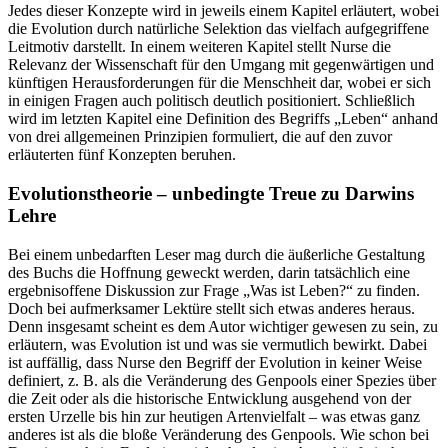
Jedes dieser Konzepte wird in jeweils einem Kapitel erläutert, wobei
die Evolution durch natürliche Selektion das vielfach aufgegriffene
Leitmotiv darstellt. In einem weiteren Kapitel stellt Nurse die
Relevanz der Wissenschaft für den Umgang mit gegenwärtigen und
künftigen Herausforderungen für die Menschheit dar, wobei er sich
in einigen Fragen auch politisch deutlich positioniert. Schließlich
wird im letzten Kapitel eine Definition des Begriffs „Leben“ anhand
von drei allgemeinen Prinzipien formuliert, die auf den zuvor
erläuterten fünf Konzepten beruhen.
Evolutionstheorie – unbedingte Treue zu Darwins
Lehre
Bei einem unbedarften Leser mag durch die äußerliche Gestaltung
des Buchs die Hoffnung geweckt werden, darin tatsächlich eine
ergebnisoffene Diskussion zur Frage „Was ist Leben?“ zu finden.
Doch bei aufmerksamer Lektüre stellt sich etwas anderes heraus.
Denn insgesamt scheint es dem Autor wichtiger gewesen zu sein, zu
erläutern, was Evolution ist und was sie vermutlich bewirkt. Dabei
ist auffällig, dass Nurse den Begriff der Evolution in keiner Weise
definiert, z. B. als die Veränderung des Genpools einer Spezies über
die Zeit oder als die historische Entwicklung ausgehend von der
ersten Urzelle bis hin zur heutigen Artenvielfalt – was etwas ganz
anderes ist als die bloße Veränderung des Genpools. Wie schon bei