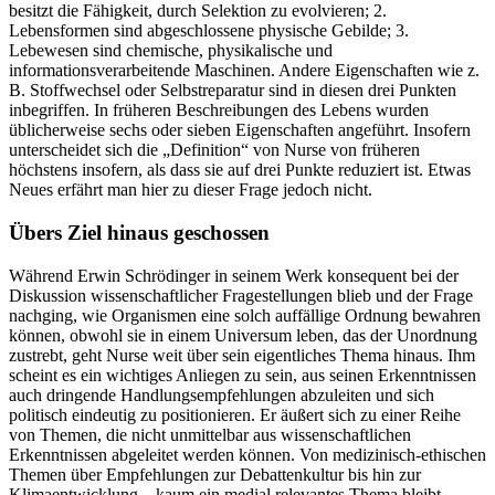
besitzt die Fähigkeit, durch Selektion zu evolvieren; 2.
Lebensformen sind abgeschlossene physische Gebilde; 3.
Lebewesen sind chemische, physikalische und
informationsverarbeitende Maschinen. Andere Eigenschaften wie z.
B. Stoffwechsel oder Selbstreparatur sind in diesen drei Punkten
inbegriffen. In früheren Beschreibungen des Lebens wurden
üblicherweise sechs oder sieben Eigenschaften angeführt. Insofern
unterscheidet sich die „Definition“ von Nurse von früheren
höchstens insofern, als dass sie auf drei Punkte reduziert ist. Etwas
Neues erfährt man hier zu dieser Frage jedoch nicht.
Übers Ziel hinaus geschossen
Während Erwin Schrödinger in seinem Werk konsequent bei der
Diskussion wissenschaftlicher Fragestellungen blieb und der Frage
nachging, wie Organismen eine solch auffällige Ordnung bewahren
können, obwohl sie in einem Universum leben, das der Unordnung
zustrebt, geht Nurse weit über sein eigentliches Thema hinaus. Ihm
scheint es ein wichtiges Anliegen zu sein, aus seinen Erkenntnissen
auch dringende Handlungsempfehlungen abzuleiten und sich
politisch eindeutig zu positionieren. Er äußert sich zu einer Reihe
von Themen, die nicht unmittelbar aus wissenschaftlichen
Erkenntnissen abgeleitet werden können. Von medizinisch-ethischen
Themen über Empfehlungen zur Debattenkultur bis hin zur
Klimaentwicklung – kaum ein medial relevantes Thema bleibt