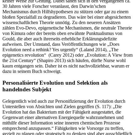
keiner Weise zur Geltung. Dabei sahen sich in den vergangenen ca.
30 Jahren viele Forscher veranlasst, den Darwin’schen
Mechanismus durch Hilfshypothesen zu stützen oder gar zu einem
bloßen Spezialfall zu degradieren. Das wäre bei einer abgesicherten
wissenschaftlichen Theorie unnötig. Zu den neueren Ansätzen
zählen Evo-Devo, epigenetische Mechanismen, die neutrale Theorie
von Kimura oder der bereits oben erwähnte Punktualismus von
Gould, die aber auch ihrerseits erhebliche Erklärungsdefizite
aufweisen. Der Umstand, dass Veröffentlichungen wie „Does
Evolution need a rethink? Yes urgently“ (Laland 2014), „The
epigenetics revolution“ (Carey 2012) oder „Evolution: A View from
the 21st Century“ (Shapiro 2013) sich häufen, dürfte Nurse wohl
kaum entgangen sein. Daher ist es nicht nachvollziehbar, warum er
dazu in seinem Buch schweigt.
Personalisierte Evolution und Selektion als
handelndes Subjekt
Gelegentlich wird auch zur Personifizierung der Evolution durch
Unterstellen von Absichten und Zielen gegriffen (S. 117): „Die
Evolution hat das Bakterium mit der Fähigkeit ausgestattet, die
Gegenwart einer alternativen Energiequelle wahrzunehmen und
mithilfe dieser Information seine inneren chemischen Prozesse
entsprechend anzupassen.“ Fähigkeiten wie Vorsorge zu treffen,
gezielt zu planen oder strategisch zu denken sind aber ausschließlich