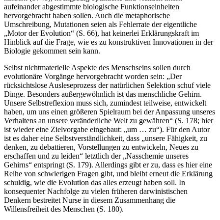
aufeinander abgestimmte biologische Funktionseinheiten
hervorgebracht haben sollen. Auch die metaphorische
Umschreibung, Mutationen seien als Fehlerrate der eigentliche
„Motor der Evolution“ (S. 66), hat keinerlei Erklärungskraft im
Hinblick auf die Frage, wie es zu konstruktiven Innovationen in der
Biologie gekommen sein kann.
Selbst nichtmaterielle Aspekte des Menschseins sollen durch
evolutionäre Vorgänge hervorgebracht worden sein: „Der
rücksichtslose Ausleseprozess der natürlichen Selektion schuf viele
Dinge. Besonders außergewöhnlich ist das menschliche Gehirn.
Unsere Selbstreflexion muss sich, zumindest teilweise, entwickelt
haben, um uns einen größeren Spielraum bei der Anpassung unseres
Verhaltens an unsere veränderliche Welt zu gewähren“ (S. 178; hier
ist wieder eine Zielvorgabe eingebaut: „um … zu“). Für den Autor
ist es daher eine Selbstverständlichkeit, dass „unsere Fähigkeit, zu
denken, zu debattieren, Vorstellungen zu entwickeln, Neues zu
erschaffen und zu leiden“ letztlich der „Nasschemie unseres
Gehirns“ entspringt (S. 179). Allerdings gibt er zu, dass es hier eine
Reihe von schwierigen Fragen gibt, und bleibt erneut die Erklärung
schuldig, wie die Evolution das alles erzeugt haben soll. In
konsequenter Nachfolge zu vielen früheren darwinistischen
Denkern bestreitet Nurse in diesem Zusammenhang die
Willensfreiheit des Menschen (S. 180).