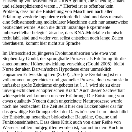
Entstehung von Maschinen aus RNA geführt, die lebendig, autark
und selbstreplizierend waren…“ Hierbei ist es offenbar kein
Problem, dass für die Entstehung von Maschinen nach aller
Erfahrung versierte Ingenieure erforderlich sind und dass niemals
eine Selbstentstehung molekularer Maschinen auch nur ansatzweise
beobachtet wurde. Auch die durch unzählige Experimente
unbezweifelbar belegte Tatsache, dass RNA-Moleküle chemisch
recht labil sind und weder von selbst entstehen noch lange Zeiten
überdauern, kommt hier nicht zur Sprache.
Im Unterschied zu jüngeren Evolutionstheorien wie etwa von
Stephen Jay Gould, der sprunghafte Prozesse als Erklärung für die
angenommene Höherentwicklung vorschlug (Gould 2005), bleibt
Nurse der alten Darwin’schen Hypothese einer unmerklich
langsamen Entwicklung treu (S. 60): „Sie [die Evolution] ist ein
vollkommen ungerichteter und gradueller Prozess, doch wenn sie in
unfassbar große Zeiträume eingebettet ist […], wird sie zu einer
unvergleichlichen schöpferischen Kraft.“ Auch dieser Sachverhalt
widerspricht vollkommen unserer Erfahrung: Die Entstehung von
etwas qualitativ Neuem durch ungerichtete Naturprozesse wurde
noch nie beobachtet. Die Zeit stellt hier den Lückenbüßer dar für
das gewaltige Erklärungsdefizit der Darwin‘schen Lehre hinsichtlich
der Entstehung neuartiger biologischer Baupläne, Organe und
Funktionseinheiten. Dass diese Kritik auch von einer Reihe von
Wissenschaftlern aufgegriffen worden ist, kommt in dem Buch in