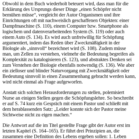
Obwohl in dem Buch wiederholt beteuert wird, dass man für die
Erklärung des Ursprungs dieser Dinge „einen Schöpfer nicht
bemühen müsse“, vergleicht der Autor Organismen und ihre
Einrichtungen oft mit nachweislich geschaffenen Objekten: einer
Dampfmaschine (S. 110), einem Computer bzw. Smartphone als
logischem und datenverarbeitenden System (S. 119) oder auch
einem Auto (S. 134). Es wird auch unfreiwillig für Schöpfung
argumentiert, indem das Reden über Zweckmäßigkeit in der
Biologie als „sinnvoll“ bezeichnet wird (S. 108). Zudem müsse
man, um Zellen zu verstehen, vielmehr die Bedeutung begreifen als
Komplexität zu katalogisieren (S. 123), und abstraktes Denken sei
zum Verstehen der Biologie ebenfalls notwendig (S. 136). Wie aber
ein zielloser und blinder Naturvorgang mit Zweckmäßigkeit oder
Bedeutung sinnvoll in einen Zusammenhang gebracht werden kann,
wird nicht einmal als Frage aufgeworfen.
Anstatt sich solchen Herausforderungen zu stellen, polemisiert
Nurse an einigen Stellen gegen die Schöpfungslehre. So beschreibt
er auf S. 74 kurz ein Gespräch mit einem Pastor und schließt mit
dem herablassenden Satz: „Leider konnte sich der Pastor meine
Sichtweise nicht zu eigen machen.“
Die Antwort auf die im Titel gestellte Frage gibt der Autor erst im
letzten Kapitel (S. 164–165). Er führt drei Prinzipien an, die
zusammen eine Definition des Lebens ergeben sollen: 1. Leben