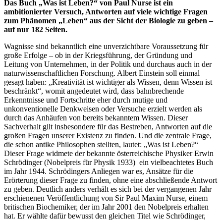
Das Buch „Was ist Leben?“ von Paul Nurse ist ein
ambitionierter Versuch, Antworten auf viele wichtige Fragen
zum Phänomen „Leben“ aus der Sicht der Biologie zu geben –
auf nur 182 Seiten.
Wagnisse sind bekanntlich eine unverzichtbare Voraussetzung für
große Erfolge – ob in der Kriegsführung, der Gründung und
Leitung von Unternehmen, in der Politik und durchaus auch in der
naturwissenschaftlichen Forschung. Albert Einstein soll einmal
gesagt haben: „Kreativität ist wichtiger als Wissen, denn Wissen ist
beschränkt“, womit angedeutet wird, dass bahnbrechende
Erkenntnisse und Fortschritte eher durch mutige und
unkonventionelle Denkweisen oder Versuche erzielt werden als
durch das Anhäufen von bereits bekanntem Wissen. Dieser
Sachverhalt gilt insbesondere für das Bestreben, Antworten auf die
großen Fragen unserer Existenz zu finden. Und die zentrale Frage,
die schon antike Philosophen stellten, lautet: „Was ist Leben?“
Dieser Frage widmete der bekannte österreichische Physiker Erwin
Schrödinger (Nobelpreis für Physik 1933) ein vielbeachtetes Buch
im Jahr 1944. Schrödingers Anliegen war es, Ansätze für die
Erörterung dieser Frage zu finden, ohne eine abschließende Antwort
zu geben. Deutlich anders verhält es sich bei der vergangenen Jahr
erschienenen Veröffentlichung von Sir Paul Maxim Nurse, einem
britischen Biochemiker, der im Jahr 2001 den Nobelpreis erhalten
hat. Er wählte dafür bewusst den gleichen Titel wie Schrödinger,