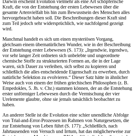
Darwin erscheint Evolution vielmehr als eine Art schöpferische
Kraft, die von der Entstehung der ersten Lebewesen über die
gesamte Artenvielfalt bis hin zum Bewusstsein des Menschen alles
hervorgebracht haben soll. Die Beschreibungen dieser Kraft sind
zum Teil jedoch sehr widersprüchlich, wie nachfolgend gezeigt
wird.
Manchmal handelt es sich um einen mysteriösen Vorgang,
gleichsam einem übernatürlichen Wunder, wie in der Beschreibung
der Entstehung erster Lebewesen (S. 173): „Irgendwie, irgendwo,
vor sehr langer Zeit ordneten sich unbelebte und ungeordnete
chemische Stoffe zu strukturierten Formen an, die in der Lage
waren, sich Dauer zu verleihen, sich selbst zu kopieren und
schließlich die alles entscheidende Eigenschaft zu erwerben, durch
natürliche Selektion zu evolvieren.“ Dieser Satz hätte in ähnlicher
Weise auch von einem der frühen griechischen Philosophen (z. B.
Empedokles, 5. Jh. v. Chr.) stammen können, der an die Entstehung
erster unförmiger Lebewesen durch die Vermischung der vier
Urelemente glaubte, ohne sie jemals tatsächlich beobachtet zu
haben.
An anderer Stelle ist die Evolution eine schier unendliche Abfolge
von Trial-and-Error-Prozessen im Rahmen von Naturgesetzen, die
zur Entstehung von Leben führt (S. 177): „Schließlich, nach
Jahrtausenden von Versuch und Irrtum, hat das möglicherweise zur