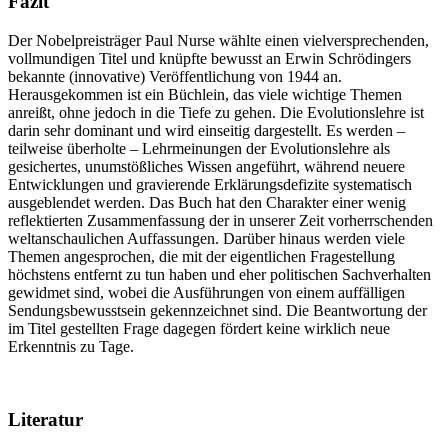
Fazit
Der Nobelpreisträger Paul Nurse wählte einen vielversprechenden,
vollmundigen Titel und knüpfte bewusst an Erwin Schrödingers
bekannte (innovative) Veröffentlichung von 1944 an.
Herausgekommen ist ein Büchlein, das viele wichtige Themen
anreißt, ohne jedoch in die Tiefe zu gehen. Die Evolutionslehre ist
darin sehr dominant und wird einseitig dargestellt. Es werden –
teilweise überholte – Lehrmeinungen der Evolutionslehre als
gesichertes, unumstößliches Wissen angeführt, während neuere
Entwicklungen und gravierende Erklärungsdefizite systematisch
ausgeblendet werden. Das Buch hat den Charakter einer wenig
reflektierten Zusammenfassung der in unserer Zeit vorherrschenden
weltanschaulichen Auffassungen. Darüber hinaus werden viele
Themen angesprochen, die mit der eigentlichen Fragestellung
höchstens entfernt zu tun haben und eher politischen Sachverhalten
gewidmet sind, wobei die Ausführungen von einem auffälligen
Sendungsbewusstsein gekennzeichnet sind. Die Beantwortung der
im Titel gestellten Frage dagegen fördert keine wirklich neue
Erkenntnis zu Tage.
Literatur