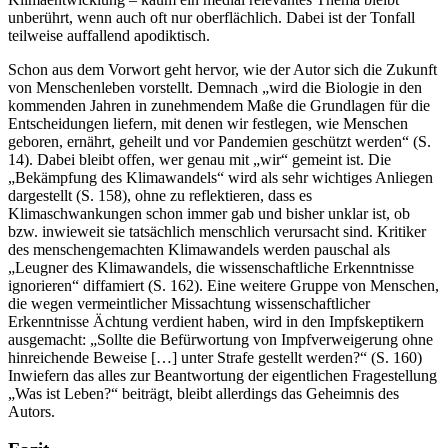
unberührt, wenn auch oft nur oberflächlich. Dabei ist der Tonfall
teilweise auffallend apodiktisch.
Schon aus dem Vorwort geht hervor, wie der Autor sich die Zukunft
von Menschenleben vorstellt. Demnach „wird die Biologie in den
kommenden Jahren in zunehmendem Maße die Grundlagen für die
Entscheidungen liefern, mit denen wir festlegen, wie Menschen
geboren, ernährt, geheilt und vor Pandemien geschützt werden“ (S.
14). Dabei bleibt offen, wer genau mit „wir“ gemeint ist. Die
„Bekämpfung des Klimawandels“ wird als sehr wichtiges Anliegen
dargestellt (S. 158), ohne zu reflektieren, dass es
Klimaschwankungen schon immer gab und bisher unklar ist, ob
bzw. inwieweit sie tatsächlich menschlich verursacht sind. Kritiker
des menschengemachten Klimawandels werden pauschal als
„Leugner des Klimawandels, die wissenschaftliche Erkenntnisse
ignorieren“ diffamiert (S. 162). Eine weitere Gruppe von Menschen,
die wegen vermeintlicher Missachtung wissenschaftlicher
Erkenntnisse Ächtung verdient haben, wird in den Impfskeptikern
ausgemacht: „Sollte die Befürwortung von Impfverweigerung ohne
hinreichende Beweise […] unter Strafe gestellt werden?“ (S. 160)
Inwiefern das alles zur Beantwortung der eigentlichen Fragestellung
„Was ist Leben?“ beiträgt, bleibt allerdings das Geheimnis des
Autors.