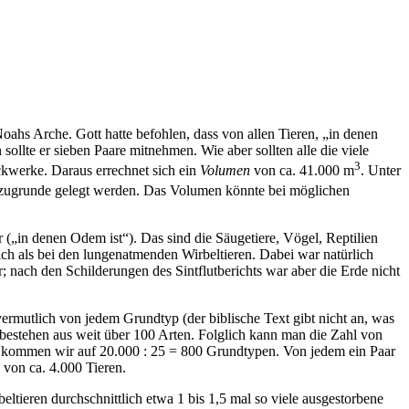
oahs Arche. Gott hatte befohlen, dass von allen Tieren, „in denen
ollte er sieben Paare mitnehmen. Wie aber sollten alle die viele
3
ckwerke. Daraus errechnet sich ein
Volumen
von ca. 41.000 m
. Unter
ugrunde gelegt werden. Das Volumen könnte bei möglichen
 („in denen Odem ist“). Das sind die Säugetiere, Vögel, Reptilien
ich als bei den lungenatmenden Wirbeltieren. Dabei war natürlich
r; nach den Schilderungen des Sintflutberichts war aber die Erde nicht
rmutlich von jedem Grundtyp (der biblische Text gibt nicht an, was
bestehen aus weit über 100 Arten. Folglich kann man die Zahl von
 so kommen wir auf 20.000 : 25 = 800 Grundtypen. Von jedem ein Paar
von ca. 4.000 Tieren.
ieren durchschnittlich etwa 1 bis 1,5 mal so viele ausgestorbene