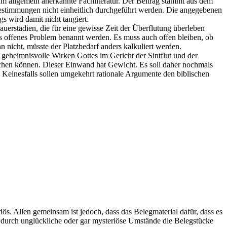
 um allgemein anerkannte Fachliteratur. Der Beitrag stammt aus dem
tbestimmungen nicht einheitlich durchgeführt werden. Die angegebenen
 wird damit nicht tangiert.
Dauerstadien, die für eine gewisse Zeit der Überflutung überleben
 als offenes Problem benannt werden. Es muss auch offen bleiben, ob
 nicht, müsste der Platzbedarf anders kalkuliert werden.
geheimnisvolle Wirken Gottes im Gericht der Sintflut und der
uchen können. Dieser Einwand hat Gewicht. Es soll daher nochmals
einesfalls sollen umgekehrt rationale Argumente den biblischen
ös. Allen gemeinsam ist jedoch, dass das Belegmaterial dafür, dass es
en durch unglückliche oder gar mysteriöse Umstände die Belegstücke