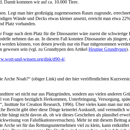
nd. Damit kommen wir auf ca. 10.000 Tiere.
hnen. Legt man hier großzügig zugemessenen Raum zugrunde, errechnet 
igen Wände und Decks etwas kleiner ansetzt, erreicht man etwa 22%. 
nd Platz vorhanden.
ur Frage nach dem Platz für die Dinosaurier wäre zuerst die schwierige 
lutmodelle nehmen das an. In diesem Fall konnten Dinosaurier als jüng
lt werden können, von denen jeweils nur ein Paar mitgenommen werden
pen gewesen sein (vgl. zu Grundtypen den Artikel
Heutige Grundtypen
).
ww.wort-und-wissen.org/disk/d90-4/
.
e Arche Noah?“ (obiger Link) und der hier veröffentlichten Kurzversio
ndtiere sei nicht nur aus Platzgründen, sondern aus vielen anderen G
ahl von Fragen bezüglich Herkommen, Unterbringung, Versorgung, späte
, Institute for Creation Research, 1996). Über vieles kann man nur mö
ische Bericht gibt über diese Dinge keinerlei Auskunft, und vermutlich 
hte hängt nicht davon ab, ob wir dieses Geschehen als plausibel
erwei
ckweisung von Falsifikationsversuchen). Mehr ist mit diesem Beitrag 
die Arche sei für das Rettungsunternehmen viel zu klein, kann entkräfte