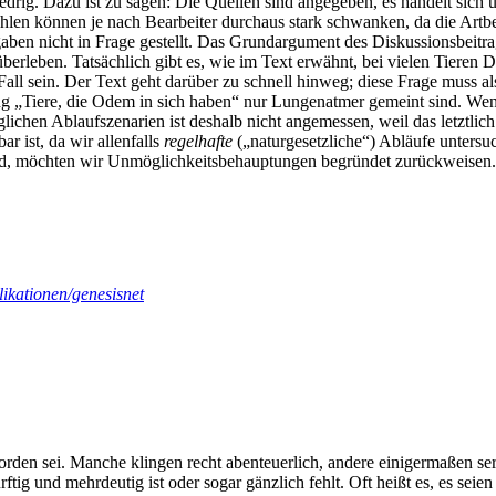
edrig. Dazu ist zu sagen: Die Quellen sind angegeben, es handelt sich
enzahlen können je nach Bearbeiter durchaus stark schwanken, da die Ar
en nicht in Frage gestellt. Das Grundargument des Diskussionsbeitrags
 überleben. Tatsächlich gibt es, wie im Text erwähnt, bei vielen Tieren 
r Fall sein. Der Text geht darüber zu schnell hinweg; diese Frage muss
ng „Tiere, die Odem in sich haben“ nur Lungenatmer gemeint sind. Wenn
hen Ablaufszenarien ist deshalb nicht angemessen, weil das letztlich 
r ist, da wir allenfalls
regelhafte
(„naturgesetzliche“) Abläufe unters
rd, möchten wir Unmöglichkeitsbehauptungen begründet zurückweisen. K
ikationen/genesisnet
rden sei. Manche klingen recht abenteuerlich, andere einigermaßen seri
ftig und mehrdeutig ist oder sogar gänzlich fehlt. Oft heißt es, es sei