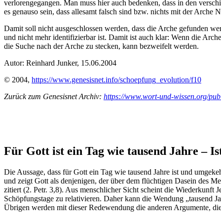
verlorengegangen. Man muss hier auch bedenken, dass in den verschie
es genauso sein, dass allesamt falsch sind bzw. nichts mit der Arche 
Damit soll nicht ausgeschlossen werden, dass die Arche gefunden werde
und nicht mehr identifizierbar ist. Damit ist auch klar: Wenn die Arch
die Suche nach der Arche zu stecken, kann bezweifelt werden.
Autor: Reinhard Junker, 15.06.2004
© 2004,
https://www.genesisnet.info/schoepfung_evolution/f10
Zurück zum Genesisnet Archiv:
https://www.wort-und-wissen.org/publ
Für Gott ist ein Tag wie tausend Jahre – I
Die Aussage, dass für Gott ein Tag wie tausend Jahre ist und umgeke
und zeigt Gott als denjenigen, der über dem flüchtigen Dasein des M
zitiert (2. Petr. 3,8). Aus menschlicher Sicht scheint die Wiederkunft
Schöpfungstage zu relativieren. Daher kann die Wendung „tausend Ja
Übrigen werden mit dieser Redewendung die anderen Argumente, die f