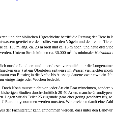
en und der biblischen Urgeschichte betrifft die Rettung der Tiere in N
twassern gerettet werden sollte, von den Vögeln und den reinen Tieren s
 ca. 135 m lang, ca. 23 m breit und ca. 13 m hoch, und hatte drei Sto
3
werden. Unterm Strich können ca. 36.000 m
als minimaler
Nutzinhalt
z
ich nur die Landtiere und unter diesen vermutlich nur die Lungenatmer
necken usw.) ist ein Überleben zeitweise im Wasser viel leichter mögl
itraum von Einstieg in die Arche bis Ausstieg dauerte zwar etwa ein Jah
 nur einige Tage oder Wochen bedeckt.
 Doch Noah musste nicht von jeder Art ein Paar mitnehmen, sondern ve
h bisherigen Studien durchschnittlich 20-40 Arten; manche Grundtypen 
en. Legen wir als Teiler 25 zugrunde (was eher gering geschätzt ist),
n 7 Paare mitgenommen werden mussten. Wir erreichen damit eine Zahl 
 der Fachliteratur kann entnommen werden, dass unter den Landwirbelt