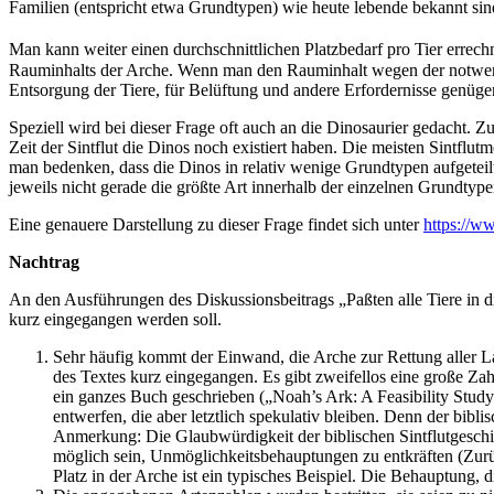
Familien (entspricht etwa Grundtypen) wie heute lebende bekannt si
Man kann weiter einen durchschnittlichen Platzbedarf pro Tier errec
Rauminhalts der Arche. Wenn man den Rauminhalt wegen der notwend
Entsorgung der Tiere, für Belüftung und andere Erfordernisse genüge
Speziell wird bei dieser Frage oft auch an die Dinosaurier gedacht. Z
Zeit der Sintflut die Dinos noch existiert haben. Die meisten Sintf
man bedenken, dass die Dinos in relativ wenige Grundtypen aufgetei
jeweils nicht gerade die größte Art innerhalb der einzelnen Grundty
Eine genauere Darstellung zu dieser Frage findet sich unter
https://w
Nachtrag
An den Ausführungen des Diskussionsbeitrags „Paßten alle Tiere in di
kurz eingegangen werden soll.
Sehr häufig kommt der Einwand, die Arche zur Rettung aller La
des Textes kurz eingegangen. Es gibt zweifellos eine große Z
ein ganzes Buch geschrieben („Noah’s Ark: A Feasibility Study“
entwerfen, die aber letztlich spekulativ bleiben. Denn der bibl
Anmerkung: Die Glaubwürdigkeit der biblischen Sintflutgeschic
möglich sein, Unmöglichkeitsbehauptungen zu entkräften (Zurü
Platz in der Arche ist ein typisches Beispiel. Die Behauptung, 