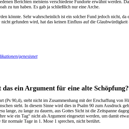
denen Berichten meistens verschiedene Fundorte erwähnt werden. Das he
Noah zu tun haben. Es gab ja schließlich nur eine Arche.
n könnte. Sehr wahrscheinlich ist ein solcher Fund jedoch nicht, da es 
e nicht gefunden wird, hat das keinen Einfluss auf die Glaubwürdigkeit de
ikationen/genesisnet
st das ein Argument für eine alte Schöpfung?
hrt (Ps 90,4), steht nicht im Zusammenhang mit der Erschaffung von Hi
enschen steht. In diesem Sinne wird dies in Psalm 90 zum Ausdruck geb
 Jesu lange, zu lange zu dauern, aus Gottes Sicht ist die Zeitspanne dage
hre wie ein Tag“ nicht als Argument eingesetzt werden, um damit etw
ür normale Tage in 1. Mose 1 sprechen, nicht berührt.