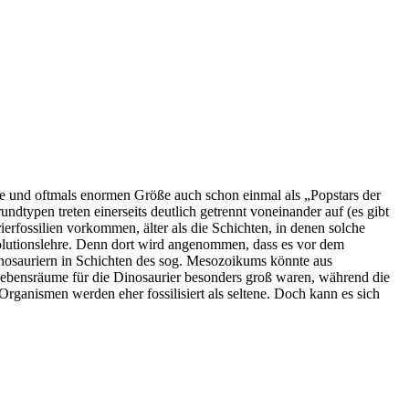
e und oftmals enormen Größe auch schon einmal als „Popstars der
dtypen treten einerseits deutlich getrennt voneinander auf (es gibt
rfossilien vorkommen, älter als die Schichten, in denen solche
volutionslehre. Denn dort wird angenommen, dass es vor dem
Dinosauriern in Schichten des sog. Mesozoikums könnte aus
 Lebensräume für die Dinosaurier besonders groß waren, während die
anismen werden eher fossilisiert als seltene. Doch kann es sich