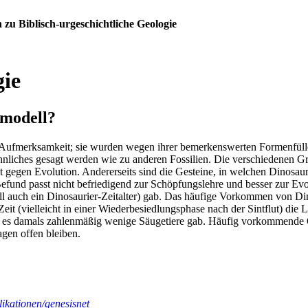
 zu Biblisch-urgeschichtliche Geologie
gie
smodell?
e Aufmerksamkeit; sie wurden wegen ihrer bemerkenswerten Formenfüll
liches gesagt werden wie zu anderen Fossilien. Die verschiedenen Grun
egen Evolution. Andererseits sind die Gesteine, in welchen Dinosaurie
Befund passt nicht befriedigend zur Schöpfungslehre und besser zur E
ziell auch ein Dinosaurier-Zeitalter) gab. Das häufige Vorkommen von 
eit (vielleicht in einer Wiederbesiedlungsphase nach der Sintflut) die
 es damals zahlenmäßig wenige Säugetiere gab. Häufig vorkommende Org
gen offen bleiben.
ikationen/genesisnet