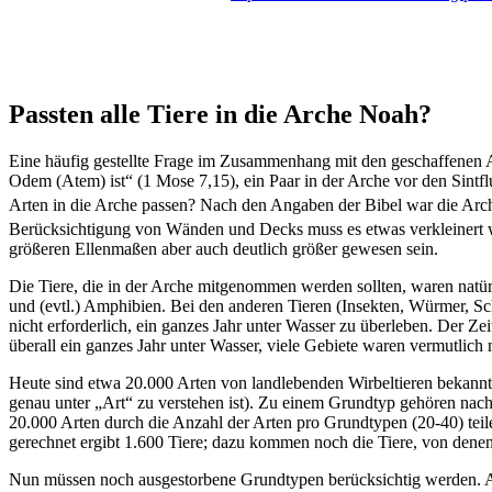
Passten alle Tiere in die Arche Noah?
Eine häufig gestellte Frage im Zusammenhang mit den geschaffenen Art
Odem (Atem) ist“ (1 Mose 7,15), ein Paar in der Arche vor den Sintflu
Arten in die Arche passen? Nach den Angaben der Bibel war die Arche
Berücksichtigung von Wänden und Decks muss es etwas verkleinert 
größeren Ellenmaßen aber auch deutlich größer gewesen sein.
Die Tiere, die in der Arche mitgenommen werden sollten, waren natürl
und (evtl.) Amphibien. Bei den anderen Tieren (Insekten, Würmer, Sch
nicht erforderlich, ein ganzes Jahr unter Wasser zu überleben. Der Ze
überall ein ganzes Jahr unter Wasser, viele Gebiete waren vermutlich
Heute sind etwa 20.000 Arten von landlebenden Wirbeltieren bekannt.
genau unter „Art“ zu verstehen ist). Zu einem Grundtyp gehören nac
20.000 Arten durch die Anzahl der Arten pro Grundtypen (20-40) teil
gerechnet ergibt 1.600 Tiere; dazu kommen noch die Tiere, von dene
Nun müssen noch ausgestorbene Grundtypen berücksichtig werden. Aus