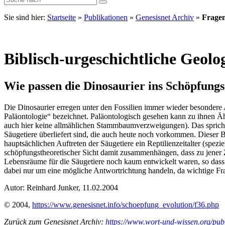
Sie sind hier:
Startseite
»
Publikationen
»
Genesisnet Archiv
»
Fragen
Biblisch-urgeschichtliche Geolo
Wie passen die Dinosaurier ins Schöpfung
Die Dinosaurier erregen unter den Fossilien immer wieder besonder
Paläontologie“ bezeichnet. Paläontologisch gesehen kann zu ihnen Ähn
auch hier keine allmählichen Stammbaumverzweigungen). Das spricht g
Säugetiere überliefert sind, die auch heute noch vorkommen. Dieser 
hauptsächlichen Auftreten der Säugetiere ein Reptilienzeitalter (spe
schöpfungstheoretischer Sicht damit zusammenhängen, dass zu jener Z
Lebensräume für die Säugetiere noch kaum entwickelt waren, so dass
dabei nur um eine mögliche Antwortrichtung handeln, da wichtige Fra
Autor: Reinhard Junker, 11.02.2004
© 2004,
https://www.genesisnet.info/schoepfung_evolution/f36.php
Zurück zum Genesisnet Archiv:
https://www.wort-und-wissen.org/publ