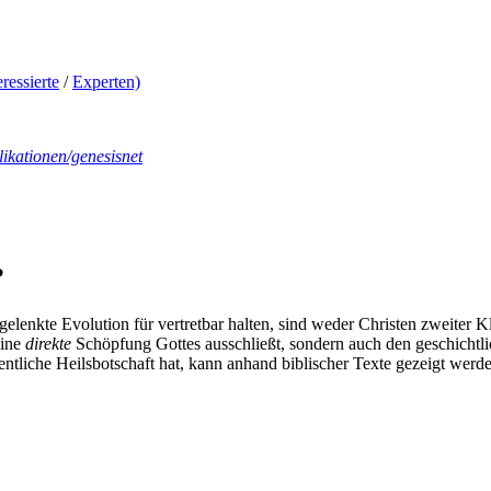
ressierte
/
Experten)
ikationen/genesisnet
?
ich gelenkte Evolution für vertretbar halten, sind weder Christen zweite
eine
direkte
Schöpfung Gottes ausschließt, sondern auch den geschichtlic
ntliche Heilsbotschaft hat, kann anhand biblischer Texte gezeigt werd