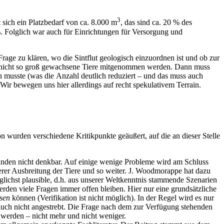
3
sich ein Platzbedarf von ca. 8.000 m
, das sind ca. 20 % des
Folglich war auch für Einrichtungen für Versorgung und
Frage zu klären, wo die Sintflut geologisch einzuordnen ist und ob zur
ere, nicht so groß gewachsene Tiere mitgenommen werden. Dann muss
 musste (was die Anzahl deutlich reduziert – und das muss auch
 Wir bewegen uns hier allerdings auf recht spekulativem Terrain.
n wurden verschiedene Kritikpunkte geäußert, auf die an dieser Stelle
ründen nicht denkbar. Auf einige wenige Probleme wird am Schluss
rer Ausbreitung der Tiere und so weiter. J. Woodmorappe hat dazu
glichst plausible, d.h. aus unserer Weltkenntnis stammende Szenarien
werden viele Fragen immer offen bleiben. Hier nur eine grundsätzliche
sen
können (Verifikation ist nicht möglich). In der Regel wird es nur
auch nicht angestrebt. Die Frage nach dem zur Verfügung stehenden
t werden – nicht mehr und nicht weniger.