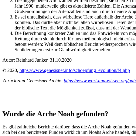
Die angegebenen Artenzahlen wurden bestritten, sie seien zu ni
Jahr 1990, mittlerweile gibt es aktualisierte Zahlen. Die Art
Größenordnungen der Artenzahlen sind auch durch neuere Angab
Es sei unrealistisch, dass wirbellose Tiere außerhalb der Arche
konnten. Das dürfte aber nicht bei allen wirbellosen Tieren de
der biblische Text die Möglichkeit zulässt, dass mit der Wendu
Die Berechnung konkreter Zahlen und das Entwickeln von möglic
Rettung durch sie hindurch für uns methodologisch nicht erfassba
betont werden: Weil dem biblischen Bericht widersprochen wi
Schilderungen erst zur Glaubwürdigkeit verhelfen.
Autor: Reinhard Junker, 31.10.2020
© 2020,
https://www.genesisnet.info/schoepfung_evolution/f4.php
Zurück zum Genesisnet Archiv:
https://www.wort-und-wissen.org/publ
Wurde die Arche Noah gefunden?
Es gibt zahlreiche Berichte darüber, dass die Arche Noah gefunden wo
sich bei den berichteten Funden wirklich um Noahs Arche handelt, dür