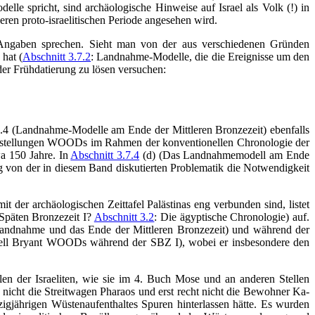
le spricht, sind archäologische Hinweise auf Israel als Volk (!) in
eren proto-israelitischen Periode angesehen wird.
e Angaben sprechen. Sieht man von der aus verschiedenen Gründen
hat (
Abschnitt 3.7.2
: Landnahme-Modelle, die die Ereignisse um den
der Frühdatierung zu lösen versuchen:
 (Landnahme-Modelle am Ende der Mittleren Bronzezeit) ebenfalls
 Vorstellungen WOODs im Rahmen der konventionellen Chronologie der
wa 150 Jahre. In
Abschnitt 3.7.4
(d) (Das Landnahmemodell am Ende
 von der in diesem Band diskutierten Problematik die Notwendigkeit
der archäologischen Zeittafel Palästinas eng verbunden sind, listet
Späten Bronzezeit I?
Abschnitt 3.2
: Die ägyptische Chronologie) auf.
Landnahme und das Ende der Mittleren Bronzezeit) und während der
ll Bryant WOODs während der SBZ I), wobei er insbesondere den
len der Israeliten, wie sie im 4. Buch Mose und an anderen Stellen
 nicht die Streitwagen Pharaos und erst recht nicht die Bewohner Ka-
igjährigen Wüstenaufenthaltes Spuren hinterlassen hätte. Es wurden