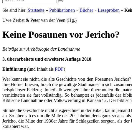
Sie sind hier:
Startseite
»
Publikationen
»
Bücher
»
Leseproben
»
Kei
Uwe Zerbst & Peter van der Veen (Hg.)
Keine Posaunen vor Jericho?
Beiträge zur Archäologie der Landnahme
3. überarbeitete und erweiterte Auflage 2018
Einführung
(und Inhalt als
PDF
)
Wer kennt sie nicht, die alte Geschichte von den Posaunen Jerichos?
ihre Hörner bliesen, brach die gewaltige Stadtmauer in sich zusamm
beispielloser Feldzug. Innerhalb weniger Jahre überrannten die mate
vernichteten sie fast vollständig. So behauptet es jedenfalls der 
Biblische Landnahme oder Volkswerdung in Kanaan? 2. Der biblisch
Stünde die Geschichte nicht ausgerechnet in der Bibel, kaum jemand h
an. So aber sah es um die Mitte des 20. Jahrhunderts ganz so aus, a
Jericho, die Mitte der 1930er Jahre für Schlagzeilen sorgten, als 
kollabiert war.