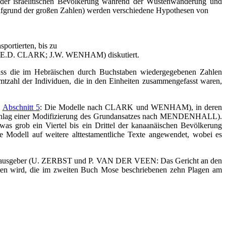
der israelitischen Bevölkerung während der Wüstenwanderung und
ufgrund der großen Zahlen) werden verschiedene Hypothesen von
ortierten, bis zu
.E.D. CLARK; J.W. WENHAM) diskutiert.
dass die im Hebräischen durch Buchstaben wiedergegebenen Zahlen
mtzahl der Individuen, die in den Einheiten zusammengefasst waren,
;
Abschnitt 5
: Die Modelle nach CLARK und WENHAM), in deren
chlag einer Modifizierung des Grundansatzes nach MENDENHALL).
as grob ein Viertel bis ein Drittel der kanaanäischen Bevölkerung
te Modell auf weitere alttestamentliche Texte angewendet, wobei es
er Herausgeber (U. ZERBST und P. VAN DER VEEN: Das Gericht an den
mmen wird, die im zweiten Buch Mose beschriebenen zehn Plagen am