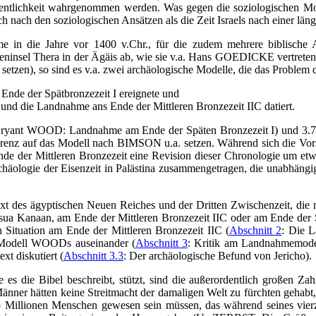
fentlichkeit wahrgenommen werden. Was gegen die soziologischen Model
 nach den soziologischen Ansätzen als die Zeit Israels nach einer läng
ahme in die Jahre vor 1400 v.Chr., für die zudem mehrere biblisch
insel Thera in der Ägäis ab, wie sie v.a. Hans GOEDICKE vertreten 
setzen), so sind es v.a. zwei archäologische Modelle, die das Problem 
de der Spätbronzezeit I ereignete und
nd die Landnahme ans Ende der Mittleren Bronzezeit IIC datiert.
ryant WOOD: Landnahme am Ende der Späten Bronzezeit I) und 3.7.4
Präferenz auf das Modell nach BIMSON u.a. setzen. Während sich die
nde der Mittleren Bronzezeit eine Revision dieser Chronologie um et
äologie der Eisenzeit in Palästina zusammengetragen, die unabhängig
 des ägyptischen Neuen Reiches und der Dritten Zwischenzeit, die mit 
ua Kanaan, am Ende der Mittleren Bronzezeit IIC oder am Ende der 
 Situation am Ende der Mittleren Bronzezeit IIC (
Abschnitt 2
: Die 
n Modell WOODs auseinander (
Abschnitt 3
: Kritik am Landnahmemode
t diskutiert (
Abschnitt 3.3
: Der archäologische Befund von Jericho).
es die Bibel beschreibt, stützt, sind die außerordentlich großen Zah
Männer hätten keine Streitmacht der damaligen Welt zu fürchten gehabt,
b Millionen Menschen gewesen sein müssen, das während seines vierz