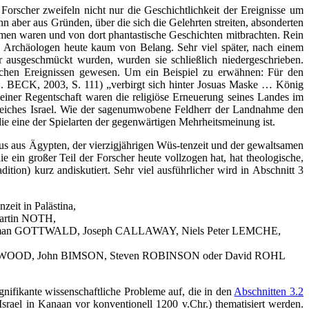
Forscher zweifeln nicht nur die Geschichtlichkeit der Ereignisse um
nn aber aus Gründen, über die sich die Gelehrten streiten, absonderten
mmen waren und von dort phantastische Geschichten mitbrachten. Rein
die Archäologen heute kaum von Belang. Sehr viel später, nach einem
 ausgeschmückt wurden, wurden sie schließlich niedergeschrieben.
tlichen Ereignissen gewesen. Um ein Beispiel zu erwähnen: Für den
 BECK, 2003, S. 111) „verbirgt sich hinter Josuas Maske … König
 seiner Regentschaft waren die religiöse Erneuerung seines Landes im
reiches Israel. Wie der sagenumwobene Feldherr der Landnahme den
die eine der Spielarten der gegenwärtigen Mehrheitsmeinung ist.
dus aus Ägypten, der vierzigjährigen Wüs-tenzeit und der gewaltsamen
e ein großer Teil der Forscher heute vollzogen hat, hat theologische,
ion) kurz andiskutiert. Sehr viel ausführlicher wird in Abschnitt 3
eit in Palästina,
 Martin NOTH,
 Norman GOTTWALD, Joseph CALLAWAY, Niels Peter LEMCHE,
 Bryant WOOD, John BIMSON, Steven ROBINSON oder David ROHL
nifikante wissenschaftliche Probleme auf, die in den
Abschnitten 3.2
ael in Kanaan vor konventionell 1200 v.Chr.) thematisiert werden.