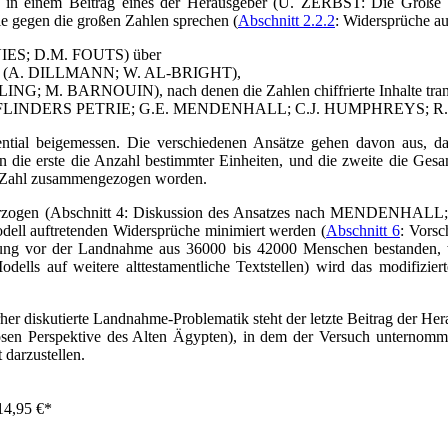
d in einem Beitrag eines der Herausgeber (U. ZERBST: Die Größe 
e gegen die großen Zahlen sprechen (
Abschnitt 2.2.2
: Widersprüche a
AVIES; D.M. FOUTS) über
 Zeit (A. DILLMANN; W. AL-BRIGHT),
G; M. BARNOUIN), nach denen die Zahlen chiffrierte Inhalte transp
“ (W.M. FLINDERS PETRIE; G.E. MENDENHALL; C.J. HUMPHREYS; R
ential beigemessen. Die verschiedenen Ansätze gehen davon aus, 
 die erste die Anzahl bestimmter Einheiten, und die zweite die Gesa
ner Zahl zusammengezogen worden.
nterzogen (Abschnitt 4: Diskussion des Ansatzes nach MENDENHALL
dell auftretenden Widersprüche minimiert werden (
Abschnitt 6
: Vors
erung vor der Landnahme aus 36000 bis 42000 Menschen bestanden, w
lls auf weitere alttestamentliche Textstellen) wird das modifizier
orher diskutierte Landnahme-Problematik steht der letzte Beitrag d
iösen Perspektive des Alten Ägypten), in dem der Versuch unterno
 darzustellen.
14,95
€
*