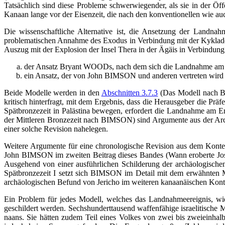
Tatsächlich sind diese Probleme schwerwiegender, als sie in der Öf
Kanaan lange vor der Eisenzeit, die nach den konventionellen wie auch
Die wissenschaftliche Alternative ist, die Ansetzung der Landn
problematischen Annahme des Exodus in Verbindung mit der Kykladen
Auszug mit der Explosion der Insel Thera in der Ägäis in Verbindung 
der Ansatz Bryant WOODs, nach dem sich die Landnahme am En
ein Ansatz, der von John BIMSON und anderen vertreten wird u
Beide Modelle werden in den
Abschnitten 3.7.3
(Das Modell nach B
kritisch hinterfragt, mit dem Ergebnis, dass die Herausgeber die 
Spätbronzezeit in Palästina bewegen, erfordert die Landnahme am E
der Mittleren Bronzezeit nach BIMSON) sind Argumente aus der Arch
einer solche Revision nahelegen.
Weitere Argumente für eine chronologische Revision aus dem Kontext
John BIMSON im zweiten Beitrag dieses Bandes (Wann eroberte Jos
Ausgehend von einer ausführlichen Schilderung der archäologischen
Spätbronzezeit I setzt sich BIMSON im Detail mit dem erwähnte
archäologischen Befund von Jericho im weiteren kanaanäischen Kontex
Ein Problem für jedes Modell, welches das Landnahmeereignis, wie 
geschildert werden. Sechshunderttausend waffenfähige israelitische 
naans. Sie hätten zudem Teil eines Volkes von zwei bis zweieinhal