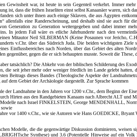
ien Gewissheit war, ist heute in sein Gegenteil verkehrt. Immer mehr 
g ist, dass die frühen Israeliten einst selbst Kanaanäer waren, sich da
efanden sich unter ihnen auch einige Sklaven, die aus Ägypten entko
en“ allenfalls eine Randerscheinung, und deshalb sind sie auch für 
 von Generation zu Generation weitergegeben und dabei immer mehr
eins. In jedem Fall wäre es etliche Jahrhunderte nach den vermein
einen Mitautor Neil SILBERMAN (Keine Posaunen vor Jericho, C.H.
hunderts v.Chr. über das Südreich Juda. Die beiden wichtigsten Ziele
ines Einflussbereiches nach Norden, über das Gebiet des alten Nord
den gegenüber, gegen die er sich behaupten musste. Soweit die These, 
 aber tatsächlich? Die Abkehr von der biblischen Schilderung des Exo
 die seit jeher mehr oder weniger friedlich im Lande gelebt hatten, di
en Beitrags dieses Bandes (Theologische Aspekte der Landnahmetradit
 auf dem Gebiet der Archäologie dargestellt. Zur Sprache kommen
 der Landnahme in den Jahren vor 1200 v.Chr., dem Beginn der Eisenz
ans durch Hirten aus den Randgebieten Kanaans nach Albrecht ALT und
ogischen Modelle nach Israel FINKELSTEIN, George MENDENHALL,
sowie
n die Jahre vor 1400 v.Chr., wie sie Autoren wie Hans GOEDICKE,
hen Modelle, die die gegenwärtige Diskussion dominieren, weisen sig
IGHTsche Synthese) und 3.6 (Potentielle Hinweise auf ein Volk Isr