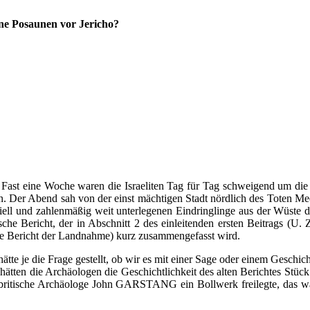
ne Posaunen vor Jericho?
 Fast eine Woche waren die Israeliten Tag für Tag schweigend um die 
en. Der Abend sah von der einst mächtigen Stadt nördlich des Toten M
riell und zahlenmäßig weit unterlegenen Eindringlinge aus der Wüste 
biblische Bericht, der in Abschnitt 2 des einleitenden ersten Beitr
e Bericht der Landnahme) kurz zusammengefasst wird.
ätte je die Frage gestellt, ob wir es mit einer Sage oder einem Geschic
ls hätten die Archäologen die Geschichtlichkeit des alten Berichtes St
der britische Archäologe John GARSTANG ein Bollwerk freilegte, das wä