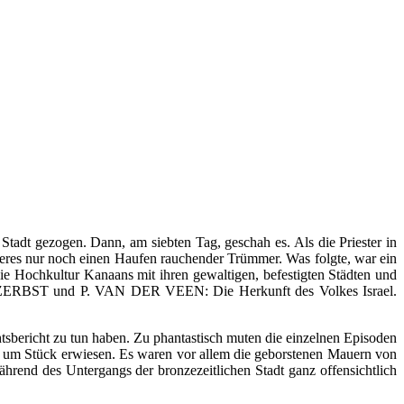
Stadt gezogen. Dann, am siebten Tag, geschah es. Als die Priester in
eeres nur noch einen Haufen rauchender Trümmer. Was folgte, war ein
die Hochkultur Kanaans mit ihren gewaltigen, befestigten Städten und
ags (U. ZERBST und P. VAN DER VEEN: Die Herkunft des Volkes Israel.
htsbericht zu tun haben. Zu phantastisch muten die einzelnen Episoden
ück um Stück erwiesen. Es waren vor allem die geborstenen Mauern von
hrend des Untergangs der bronzezeitlichen Stadt ganz offensichtlich