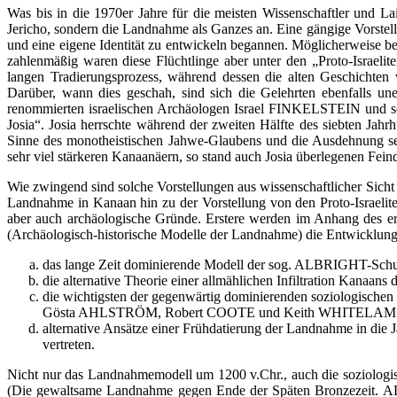
Was bis in die 1970er Jahre für die meisten Wissenschaftler und La
Jericho, sondern die Landnahme als Ganzes an. Eine gängige Vorstellun
und eine eigene Identität zu entwickeln begannen. Möglicherweise b
zahlenmäßig waren diese Flüchtlinge aber unter den „Proto-Israelit
langen Tradierungsprozess, während dessen die alten Geschichten
Darüber, wann dies geschah, sind sich die Gelehrten ebenfalls un
renommierten israelischen Archäologen Israel FINKELSTEIN und s
Josia“. Josia herrschte während der zweiten Hälfte des siebten Jahr
Sinne des monotheistischen Jahwe-Glaubens und die Ausdehnung se
sehr viel stärkeren Kanaanäern, so stand auch Josia überlegenen Fein
Wie zwingend sind solche Vorstellungen aus wissenschaftlicher Sicht
Landnahme in Kanaan hin zu der Vorstellung von den Proto-Israeliten,
aber auch archäologische Gründe. Erstere werden im Anhang des erst
(Archäologisch-historische Modelle der Landnahme) die Entwicklung
das lange Zeit dominierende Modell der sog. ALBRIGHT-Schule
die alternative Theorie einer allmählichen Infiltration Kana
die wichtigsten der gegenwärtig dominierenden soziol
Gösta AHLSTRÖM, Robert COOTE und Keith WHITELAM 
alternative Ansätze einer Frühdatierung der Landnahme i
vertreten.
Nicht nur das Landnahmemodell um 1200 v.Chr., auch die soziologisc
(Die gewaltsame Landnahme gegen Ende der Späten Bronzezeit. ALBR