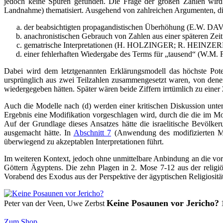
jedoch keine Spuren gefunden. Die Frage der großen Zahlen wir
Landnahme) thematisiert. Ausgehend von zahlreichen Argumenten, di
der beabsichtigten propagandistischen Überhöhung (E.W. D
anachronistischen Gebrauch von Zahlen aus einer späteren
gematrische Interpretationen (H. HOLZINGER; R. HEINZERLIN
einer fehlerhaften Wiedergabe des Terms für „tausend
Dabei wird dem letztgenannten Erklärungsmodell das höchste Pot
ursprünglich aus zwei Teilzahlen zusammengesetzt waren, von denen
wiedergegeben hätten. Später wären beide Ziffern irrtümlich zu ei
Auch die Modelle nach (d) werden einer kritischen Diskussion u
Ergebnis eine Modifikation vorgeschlagen wird, durch die die im Mo
Auf der Grundlage dieses Ansatzes hätte die israelitische Bevölk
ausgemacht hätte. In
Abschnitt 7
(Anwendung des modifizierten Mode
überwiegend zu akzeptablen Interpretationen führt.
Im weiteren Kontext, jedoch ohne unmittelbare Anbindung an die v
Göttern Ägyptens. Die zehn Plagen in 2. Mose 7-12 aus der relig
Vorabend des Exodus aus der Perspektive der ägyptischen Religiosität
Keine Posaunen vor Jericho?
Peter van der Veen, Uwe Zerbst
Zum Shop