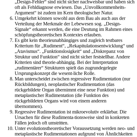
„Design-Fehler“ sind nicht sicher nachweisbar und haben sich
oft als Fehldiagnose erwiesen. Das „Unvollkommenheits-
Argument“ ist zudem im Kern theologischer Natur.
Umgekehrt können sowohl aus dem Bau als auch aus der
Verteilung der Merkmale der Lebewesen sog. „Design-
Signale“ erkannt werden, die eine Deutung im Rahmen eines
schöpfungstheoretischen Kontextes erlauben.
Es gibt kein theorieunabhängiges und zugleich testbares
Kriterium für „Rudiment“, „Rekapitulationsentwicklung“ und
„Atavismus“. „Funktionslosigkeit“ und „Diskrepanz von
Struktur und Funktion“ sind nicht sicher feststellbar. Andere
Kriterien sind theorie-abhängig. Bei der Interpretation
„rudimentärer“ Strukturen spielt das zugrundegelegte
Ursprungskonzept die wesent-liche Rolle.
Man unterscheidet zwischen regressiver Rudimentation (nur
Rückbildungen), neoplastischer Rudimentation (das
rückgebildete Organ übernimmt eine neue Funktion) und
metaplastischer Rudimentation (die Funktion des
rückgebildeten Organs wird von einem anderen
übernommen).
Regressive Rudimentation ist mikroevolutiv erklärbar. Die
Ursachen für diese Rudimenta-tionsweise sind in konkreten
Fällen jedoch oft umstritten.
Unter evolutionstheoretischer Voraussetzung werden neo- und
metaplastische Rudimentationen aufgrund von Ähnlichkeiten