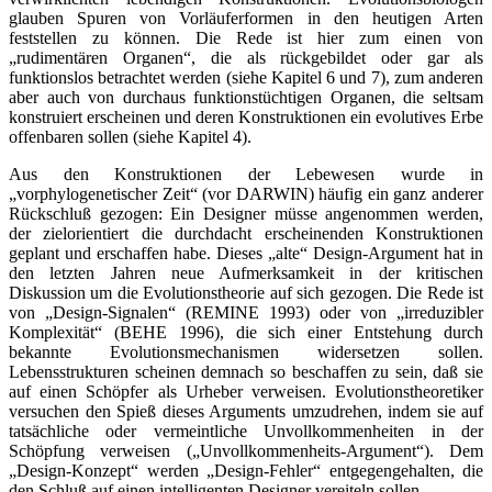
glauben Spuren von Vorläuferformen in den heutigen Arten
feststellen zu können. Die Rede ist hier zum einen von
„rudimentären Organen“, die als rückgebildet oder gar als
funktionslos betrachtet werden (siehe Kapitel 6 und 7), zum anderen
aber auch von durchaus funktionstüchtigen Organen, die seltsam
konstruiert erscheinen und deren Konstruktionen ein evolutives Erbe
offenbaren sollen (siehe Kapitel 4).
Aus den Konstruktionen der Lebewesen wurde in
„vorphylogenetischer Zeit“ (vor DARWIN) häufig ein ganz anderer
Rückschluß gezogen: Ein Designer müsse angenommen werden,
der zielorientiert die durchdacht erscheinenden Konstruktionen
geplant und erschaffen habe. Dieses „alte“ Design-Argument hat in
den letzten Jahren neue Aufmerksamkeit in der kritischen
Diskussion um die Evolutionstheorie auf sich gezogen. Die Rede ist
von „Design-Signalen“ (REMINE 1993) oder von „irreduzibler
Komplexität“ (BEHE 1996), die sich einer Entstehung durch
bekannte Evolutionsmechanismen widersetzen sollen.
Lebensstrukturen scheinen demnach so beschaffen zu sein, daß sie
auf einen Schöpfer als Urheber verweisen. Evolutionstheoretiker
versuchen den Spieß dieses Arguments umzudrehen, indem sie auf
tatsächliche oder vermeintliche Unvollkommenheiten in der
Schöpfung verweisen („Unvollkommenheits-Argument“). Dem
„Design-Konzept“ werden „Design-Fehler“ entgegengehalten, die
den Schluß auf einen intelligenten Designer vereiteln sollen.