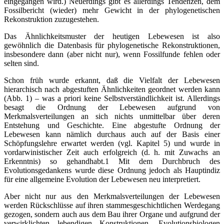
eingegangen wird.) Neuerdings gibt es allerdings Tendenzen, dem
Fossilbericht (wieder) mehr Gewicht in der phylogenetischen
Rekonstruktion zuzugestehen.
Das Ähnlichkeitsmuster der heutigen Lebewesen ist also
gewöhnlich die Datenbasis für phylogenetische Rekonstruktionen,
insbesondere dann (aber nicht nur), wenn Fossilfunde fehlen oder
selten sind.
Schon früh wurde erkannt, daß die Vielfalt der Lebewesen
hierarchisch nach abgestuften Ähnlichkeiten geordnet werden kann
(Abb. 1) – was a priori keine Selbstverständlichkeit ist. Allerdings
besagt die Ordnung der Lebewesen aufgrund von
Merkmalsverteilungen an sich nichts unmittelbar über deren
Entstehung und Geschichte. Eine abgestufte Ordnung der
Lebewesen kann nämlich durchaus auch auf der Basis einer
Schöpfungslehre erwartet werden (vgl. Kapitel 5) und wurde in
vordarwinistischer Zeit auch erfolgreich (d. h. mit Zuwachs an
Erkenntnis) so gehandhabt.1 Mit dem Durchbruch des
Evolutionsgedankens wurde diese Ordnung jedoch als Hauptindiz
für eine allgemeine Evolution der Lebewesen neu interpretiert.
Aber nicht nur aus den Merkmalsverteilungen der Lebewesen
werden Rückschlüsse auf ihren stammesgeschichtlichen Werdegang
gezogen, sondern auch aus dem Bau ihrer Organe und aufgrund der
verwirklichten lebendigen Konstruktionen. Evolutionsbiologen