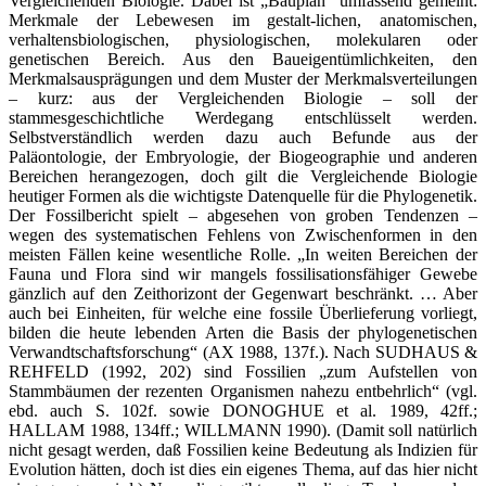
Vergleichenden Biologie. Dabei ist „Bauplan“ umfassend gemeint:
Merkmale der Lebewesen im gestalt-lichen, anatomischen,
verhaltensbiologischen, physiologischen, molekularen oder
genetischen Bereich. Aus den Baueigentümlichkeiten, den
Merkmalsausprägungen und dem Muster der Merkmalsverteilungen
– kurz: aus der Vergleichenden Biologie – soll der
stammesgeschichtliche Werdegang entschlüsselt werden.
Selbstverständlich werden dazu auch Befunde aus der
Paläontologie, der Embryologie, der Biogeographie und anderen
Bereichen herangezogen, doch gilt die Vergleichende Biologie
heutiger Formen als die wichtigste Datenquelle für die Phylogenetik.
Der Fossilbericht spielt – abgesehen von groben Tendenzen –
wegen des systematischen Fehlens von Zwischenformen in den
meisten Fällen keine wesentliche Rolle. „In weiten Bereichen der
Fauna und Flora sind wir mangels fossilisationsfähiger Gewebe
gänzlich auf den Zeithorizont der Gegenwart beschränkt. … Aber
auch bei Einheiten, für welche eine fossile Überlieferung vorliegt,
bilden die heute lebenden Arten die Basis der phylogenetischen
Verwandtschaftsforschung“ (AX 1988, 137f.). Nach SUDHAUS &
REHFELD (1992, 202) sind Fossilien „zum Aufstellen von
Stammbäumen der rezenten Organismen nahezu entbehrlich“ (vgl.
ebd. auch S. 102f. sowie DONOGHUE et al. 1989, 42ff.;
HALLAM 1988, 134ff.; WILLMANN 1990). (Damit soll natürlich
nicht gesagt werden, daß Fossilien keine Bedeutung als Indizien für
Evolution hätten, doch ist dies ein eigenes Thema, auf das hier nicht