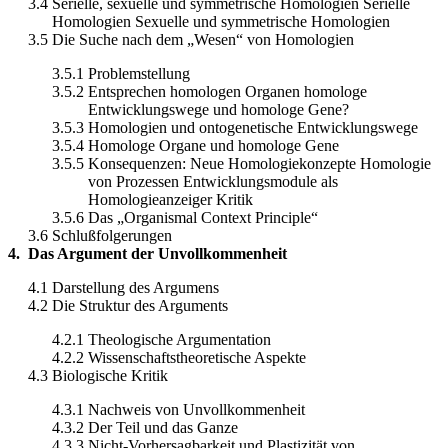
3.4
Serielle, sexuelle und symmetrische Homologien Serielle
Homologien Sexuelle und symmetrische Homologien
3.5
Die Suche nach dem „Wesen“ von Homologien
3.5.1
Problemstellung
3.5.2
Entsprechen homologen Organen homologe
Entwicklungswege und homologe Gene?
3.5.3
Homologien und ontogenetische Entwicklungswege
3.5.4
Homologe Organe und homologe Gene
3.5.5
Konsequenzen: Neue Homologiekonzepte Homologie
von Prozessen Entwicklungsmodule als
Homologieanzeiger Kritik
3.5.6
Das „Organismal Context Principle“
3.6
Schlußfolgerungen
4.
Das Argument der Unvollkommenheit
4.1
Darstellung des Argumens
4.2
Die Struktur des Arguments
4.2.1
Theologische Argumentation
4.2.2
Wissenschaftstheoretische Aspekte
4.3
Biologische Kritik
4.3.1
Nachweis von Unvollkommenheit
4.3.2
Der Teil und das Ganze
4.3.3
Nicht-Vorhersagbarkeit und Plastizität von