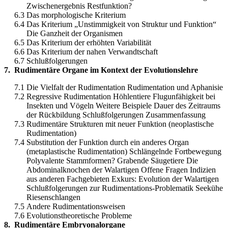
Zwischenergebnis Restfunktion?
6.3
Das morphologische Kriterium
6.4
Das Kriterium „Unstimmigkeit von Struktur und Funktion“
Die Ganzheit der Organismen
6.5
Das Kriterium der erhöhten Variabilität
6.6
Das Kriterium der nahen Verwandtschaft
6.7
Schlußfolgerungen
7.
Rudimentäre Organe im Kontext der Evolutionslehre
7.1
Die Vielfalt der Rudimentation Rudimentation und Aphanisie
7.2
Regressive Rudimentation Höhlentiere Flugunfähigkeit bei
Insekten und Vögeln Weitere Beispiele Dauer des Zeitraums
der Rückbildung Schlußfolgerungen Zusammenfassung
7.3
Rudimentäre Strukturen mit neuer Funktion (neoplastische
Rudimentation)
7.4
Substitution der Funktion durch ein anderes Organ
(metaplastische Rudimentation) Schlängelnde Fortbewegung
Polyvalente Stammformen? Grabende Säugetiere Die
Abdominalknochen der Walartigen Offene Fragen Indizien
aus anderen Fachgebieten Exkurs: Evolution der Walartigen
Schlußfolgerungen zur Rudimentations-Problematik Seekühe
Riesenschlangen
7.5
Andere Rudimentationsweisen
7.6
Evolutionstheoretische Probleme
8.
Rudimentäre Embryonalorgane