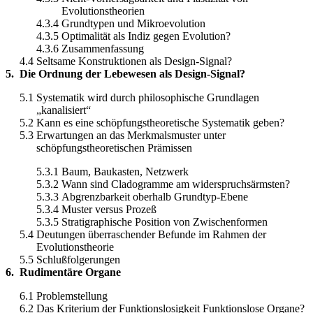
Evolutionstheorien
4.3.4
Grundtypen und Mikroevolution
4.3.5
Optimalität als Indiz gegen Evolution?
4.3.6
Zusammenfassung
4.4
Seltsame Konstruktionen als Design-Signal?
5.
Die Ordnung der Lebewesen als Design-Signal?
5.1
Systematik wird durch philosophische Grundlagen
„kanalisiert“
5.2
Kann es eine schöpfungstheoretische Systematik geben?
5.3
Erwartungen an das Merkmalsmuster unter
schöpfungstheoretischen Prämissen
5.3.1
Baum, Baukasten, Netzwerk
5.3.2
Wann sind Cladogramme am widerspruchsärmsten?
5.3.3
Abgrenzbarkeit oberhalb Grundtyp-Ebene
5.3.4
Muster versus Prozeß
5.3.5
Stratigraphische Position von Zwischenformen
5.4
Deutungen überraschender Befunde im Rahmen der
Evolutionstheorie
5.5
Schlußfolgerungen
6.
Rudimentäre Organe
6.1
Problemstellung
6.2
Das Kriterium der Funktionslosigkeit Funktionslose Organe?