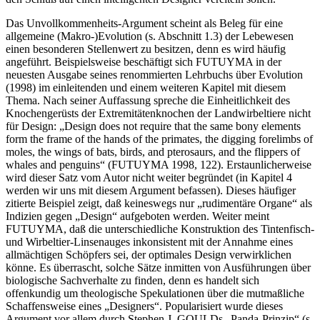
Das Unvollkommenheits-Argument scheint als Beleg für eine
allgemeine (Makro-)Evolution (s. Abschnitt 1.3) der Lebewesen
einen besonderen Stellenwert zu besitzen, denn es wird häufig
angeführt. Beispielsweise beschäftigt sich FUTUYMA in der
neuesten Ausgabe seines renommierten Lehrbuchs über Evolution
(1998) im einleitenden und einem weiteren Kapitel mit diesem
Thema. Nach seiner Auffassung spreche die Einheitlichkeit des
Knochengerüsts der Extremitätenknochen der Landwirbeltiere nicht
für Design: „Design does not require that the same bony elements
form the frame of the hands of the primates, the digging forelimbs of
moles, the wings of bats, birds, and pterosaurs, and the flippers of
whales and penguins“ (FUTUYMA 1998, 122). Erstaunlicherweise
wird dieser Satz vom Autor nicht weiter begründet (in Kapitel 4
werden wir uns mit diesem Argument befassen). Dieses häufiger
zitierte Beispiel zeigt, daß keineswegs nur „rudimentäre Organe“ als
Indizien gegen „Design“ aufgeboten werden. Weiter meint
FUTUYMA, daß die unterschiedliche Konstruktion des Tintenfisch-
und Wirbeltier-Linsenauges inkonsistent mit der Annahme eines
allmächtigen Schöpfers sei, der optimales Design verwirklichen
könne. Es überrascht, solche Sätze inmitten von Ausführungen über
biologische Sachverhalte zu finden, denn es handelt sich
offenkundig um theologische Spekulationen über die mutmaßliche
Schaffensweise eines „Designers“. Popularisiert wurde dieses
Argument vor allem durch Stephen J. GOULDs „Panda-Prinzip“ (s.