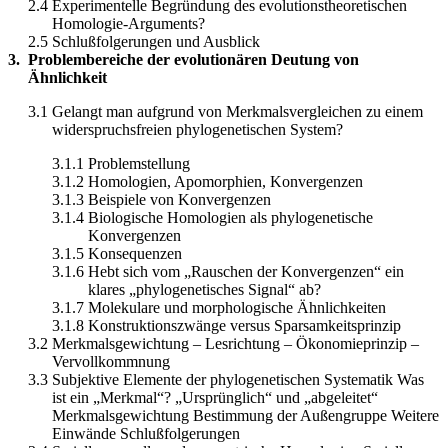
2.4
Experimentelle Begründung des evolutionstheoretischen
Homologie-Arguments?
2.5
Schlußfolgerungen und Ausblick
3.
Problembereiche der evolutionären Deutung von
Ähnlichkeit
3.1
Gelangt man aufgrund von Merkmalsvergleichen zu einem
widerspruchsfreien phylogenetischen System?
3.1.1
Problemstellung
3.1.2
Homologien, Apomorphien, Konvergenzen
3.1.3
Beispiele von Konvergenzen
3.1.4
Biologische Homologien als phylogenetische
Konvergenzen
3.1.5
Konsequenzen
3.1.6
Hebt sich vom „Rauschen der Konvergenzen“ ein
klares „phylogenetisches Signal“ ab?
3.1.7
Molekulare und morphologische Ähnlichkeiten
3.1.8
Konstruktionszwänge versus Sparsamkeitsprinzip
3.2
Merkmalsgewichtung – Lesrichtung – Ökonomieprinzip –
Vervollkommnung
3.3
Subjektive Elemente der phylogenetischen Systematik Was
ist ein „Merkmal“? „Ursprünglich“ und „abgeleitet“
Merkmalsgewichtung Bestimmung der Außengruppe Weitere
Einwände Schlußfolgerungen