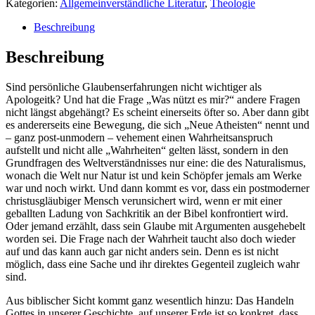
Kategorien:
Allgemeinverständliche Literatur
,
Theologie
Beschreibung
Beschreibung
Sind persönliche Glaubenserfahrungen nicht wichtiger als
Apologeitk? Und hat die Frage „Was nützt es mir?“ andere Fragen
nicht längst abgehängt? Es scheint einerseits öfter so. Aber dann gibt
es andererseits eine Bewegung, die sich „Neue Atheisten“ nennt und
– ganz post-unmodern – vehement einen Wahrheitsanspruch
aufstellt und nicht alle „Wahrheiten“ gelten lässt, sondern in den
Grundfragen des Weltverständnisses nur eine: die des Naturalismus,
wonach die Welt nur Natur ist und kein Schöpfer jemals am Werke
war und noch wirkt. Und dann kommt es vor, dass ein postmoderner
christusgläubiger Mensch verunsichert wird, wenn er mit einer
geballten Ladung von Sachkritik an der Bibel konfrontiert wird.
Oder jemand erzählt, dass sein Glaube mit Argumenten ausgehebelt
worden sei. Die Frage nach der Wahrheit taucht also doch wieder
auf und das kann auch gar nicht anders sein. Denn es ist nicht
möglich, dass eine Sache und ihr direktes Gegenteil zugleich wahr
sind.
Aus biblischer Sicht kommt ganz wesentlich hinzu: Das Handeln
Gottes in unserer Geschichte, auf unserer Erde ist so konkret, dass