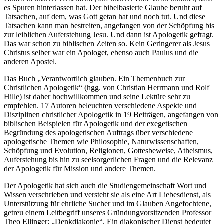
es Spuren hinterlassen hat. Der bibelbasierte Glaube beruht auf
Tatsachen, auf dem, was Gott getan hat und noch tut. Und diese
Tatsachen kann man bestreiten, angefangen von der Schöpfung bis
zur leiblichen Auferstehung Jesu. Und dann ist Apologetik gefragt.
Das war schon zu biblischen Zeiten so. Kein Geringerer als Jesus
Christus selber war ein Apologet, ebenso auch Paulus und die
anderen Apostel.
Das Buch „Verantwortlich glauben. Ein Themenbuch zur
Christlichen Apologetik“ (hgg. von Christian Herrmann und Rolf
Hille) ist daher hochwillkommen und seine Lektüre sehr zu
empfehlen. 17 Autoren beleuchten verschiedene Aspekte und
Disziplinen christlicher Apologetik in 19 Beiträgen, angefangen von
biblischen Beispielen für Apologetik und der exegetischen
Begründung des apologetischen Auftrags über verschiedene
apologetische Themen wie Philosophie, Naturwissenschaften,
Schöpfung und Evolution, Religionen, Gottesbeweise, Atheismus,
Auferstehung bis hin zu seelsorgerlichen Fragen und die Relevanz
der Apologetik für Mission und andere Themen.
Der Apologetik hat sich auch die Studiengemeinschaft Wort und
Wissen verschrieben und versteht sie als eine Art Liebesdienst, als
Unterstützung für ehrliche Sucher und im Glauben Angefochtene,
getreu einem Leitbegriff unseres Gründungvorsitzenden Professor
Theo Ellinger: „Denkdiakonie“. Ein diakonischer Dienst bedeutet