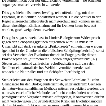
Deutungen nicht oder nur unzureichend vornehmen – sie scheinen
sogar systematisch verwischt zu werden.
Dies geschieht teils unterschwellig, teils offenkundig, mit dem
Ergebnis, dass Schüler indoktriniert werden. Da die Schüler in der
Regel wissenschaftstheoretisch nicht geschult sind, können sie sich
dieser einseitigen Einflussnahme auf ihr Denken kaum bewusst
werden, geschweige denn erwehren.
Das geht sogar so weit, dass in Linder-Biologie zum Widerspruch
gegen den Schöpfungsglauben aufgerufen wird: Es müsse im
Unterricht auf stark verankerte „Präkonzepte“ eingegangen werden
(gemeint ist der Glaube an die biblischen Schöpfungsberichte), sonst
sei das Verstehen der Evolutionstheorie in Frage gestellt; diesen
Präkonzepten sei „auf mehreren Ebenen entgegenzutreten“ (97).
Stebler zeigt anhand zahlreicher Schulbuchzitate auf, dass den
Schülern ein naturalistisches Weltbild vermittelt werden soll,
wonach die Natur alles und ein Schöpfer überflüssig sei.
Stebler leitet aus den Vorgaben des Schweizer Lehrplans 21 zehn
Grundsätze für den Biologieunterricht ab, unter anderem: Grenzen
der naturwissenschaftlichen Methode müssen respektiert werden; die
naturwissenschaftliche Methode darf nicht verabsolutiert werden,
paradigmatische Vorgaben müssen offengelegt, Kontroversen dürfen
nicht verschwiegen und grundsätzliche Kritik am Evolutionsmodell
darf nicht unterdrückt werden; es muss deutlich gemacht werden,