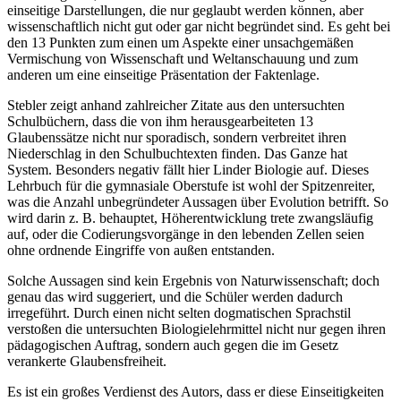
einseitige Darstellungen, die nur geglaubt werden können, aber
wissenschaftlich nicht gut oder gar nicht begründet sind. Es geht bei
den 13 Punkten zum einen um Aspekte einer unsachgemäßen
Vermischung von Wissenschaft und Weltanschauung und zum
anderen um eine einseitige Präsentation der Faktenlage.
Stebler zeigt anhand zahlreicher Zitate aus den untersuchten
Schulbüchern, dass die von ihm herausgearbeiteten 13
Glaubenssätze nicht nur sporadisch, sondern verbreitet ihren
Niederschlag in den Schulbuchtexten finden. Das Ganze hat
System. Besonders negativ fällt hier Linder Biologie auf. Dieses
Lehrbuch für die gymnasiale Oberstufe ist wohl der Spitzenreiter,
was die Anzahl unbegründeter Aussagen über Evolution betrifft. So
wird darin z. B. behauptet, Höherentwicklung trete zwangsläufig
auf, oder die Codierungsvorgänge in den lebenden Zellen seien
ohne ordnende Eingriffe von außen entstanden.
Solche Aussagen sind kein Ergebnis von Naturwissenschaft; doch
genau das wird suggeriert, und die Schüler werden dadurch
irregeführt. Durch einen nicht selten dogmatischen Sprachstil
verstoßen die untersuchten Biologielehrmittel nicht nur gegen ihren
pädagogischen Auftrag, sondern auch gegen die im Gesetz
verankerte Glaubensfreiheit.
Es ist ein großes Verdienst des Autors, dass er diese Einseitigkeiten