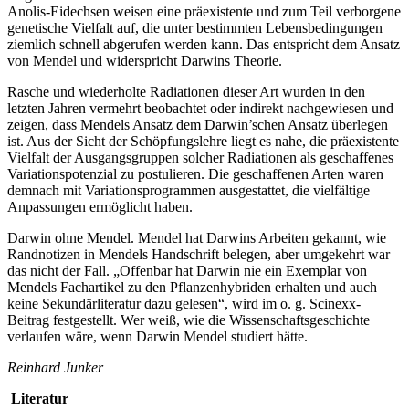
Anolis­-Eidechsen weisen eine präexistente und zum Teil verborgene
genetische Vielfalt auf, die unter bestimmten Lebensbedingungen
ziemlich schnell abgerufen werden kann. Das entspricht dem Ansatz
von Mendel und widerspricht Darwins Theorie.
Rasche und wiederholte Radiationen dieser Art wurden in den
letzten Jahren vermehrt beobachtet oder indirekt nachgewiesen und
zeigen, dass Mendels Ansatz dem Darwin’schen Ansatz überlegen
ist. Aus der Sicht der Schöpfungslehre liegt es nahe, die präexistente
Vielfalt der Ausgangsgruppen solcher Radiationen als geschaffenes
Variationspotenzial zu postulieren. Die geschaffenen Arten waren
demnach mit Variationsprogrammen ausgestattet, die vielfältige
Anpassungen ermöglicht haben.
Darwin ohne Mendel. Mendel hat Darwins Arbeiten gekannt, wie
Randnotizen in Mendels Handschrift belegen, aber umgekehrt war
das nicht der Fall. „Offenbar hat Darwin nie ein Exemplar von
Mendels Fachartikel zu den Pflanzenhybriden erhalten und auch
keine Sekundärliteratur dazu gelesen“, wird im o. g. Scinexx-
Beitrag festgestellt. Wer weiß, wie die Wissenschaftsgeschichte
verlaufen wäre, wenn Darwin Mendel studiert hätte.
Reinhard Junker
Literatur