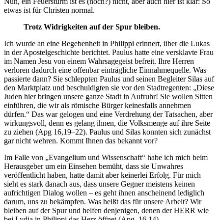
Nun, ein Feuersturm ist es (noch?) nicht, aber auch hier ist klar: So
etwas ist für Christen normal.
Trotz Widrigkeiten auf der Spur bleiben.
Ich wurde an eine Begebenheit in Philippi erinnert, über die Lukas
in der Apostelgeschichte berichtet. Paulus hatte eine versklavte Frau
im Namen Jesu von einem Wahrsagegeist befreit. Ihre Herren
verloren dadurch eine offenbar einträgliche Einnahmequelle. Was
passierte dann? Sie schleppten Paulus und seinen Begleiter Silas auf
den Marktplatz und beschuldigten sie vor den Stadtregenten: „Diese
Juden hier bringen unsere ganze Stadt in Aufruhr! Sie wollen Sitten
einführen, die wir als römische Bürger keinesfalls annehmen
dürfen.“ Das war gelogen und eine Verdrehung der Tatsachen, aber
wirkungsvoll, denn es gelang ihnen, die Volksmenge auf ihre Seite
zu ziehen (Apg 16,19–22). Paulus und Silas konnten sich zunächst
gar nicht wehren. Kommt Ihnen das bekannt vor?
Im Falle von „Evangelium und Wissenschaft“ habe ich mich beim
Herausgeber um ein Einsehen bemüht, dass sie Unwahres
veröffentlicht haben, hatte damit aber keinerlei Erfolg. Für mich
sieht es stark danach aus, dass unsere Gegner meistens keinen
aufrichtigen Dialog wollen – es geht ihnen anscheinend lediglich
darum, uns zu bekämpfen. Was heißt das für unsere Arbeit? Wir
bleiben auf der Spur und helfen denjenigen, denen der HERR wie
bei Lydia in Philippi das Herz öffnet (Apg. 16,14).