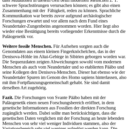
dass Mutationen in diesem Gen beim modernen Menschen z. T.
schwere Sprachstörungen verursachen können; es gibt also einen
Zusammenhang mit der Fähigkeit, reden zu können. Sprachliche
Kommunikation war bereits zuvor aufgrund archäologischer
Forschungen erwartet und vor allem nach dem Fund eines
Neandertaler-Zungenbeins angenommen worden. Hier liegt also
wieder eine Bestätigung bereits vorliegender Erkenntnisse durch die
Paläogenetik vor.
Weitere fossile Menschen.
Für Aufsehen sorgten auch die
Genomdaten aus einem kleinen Fingerknöchelchen, das in der
Denisova-Höhle im Altai-Gebirge in Sibirien geborgen worden war.
Die Sequenzdaten zeigten Abweichungen sowohl vom modernen
Menschen als auch vom Neandertaler und so etablierten Pääbo und
seine Kollegen den Denisova-Menschen. Dieser hat ebenso wie der
Neandertaler Spuren im Genom des Homo sapiens hinterlassen, also
mit ihm Fortpflanzungsgemeinschaft gehabt. Sie sind damit
derselben Art zugehörig.
Fazit.
Die Forschungen von Svante Pääbo haben mit der
Paläogenetik einen neuen Forschungsbereich eröffnet, in dem
genetische Informationen aus Fossilien der direkten Forschung
zugänglich werden. Dabei sollte man berücksichtigen, dass die
genetischen Daten verglichen mit der Forschung an heute lebenden
Menschen von sehr viel weniger Individuen stammen, also der
Variationsbereich sehr viel weniger aufgelöst werden kann. Die