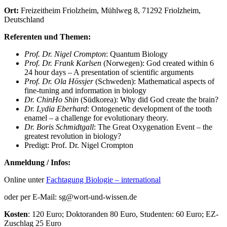
Ort:
Freizeitheim Friolzheim, Mühlweg 8, 71292 Friolzheim,
Deutschland
Referenten und Themen:
Prof. Dr. Nigel Crompton
: Quantum Biology
Prof. Dr. Frank Karlsen
(Norwegen): God created within 6
24 hour days – A presentation of scientific arguments
Prof. Dr. Ola Hössjer
(Schweden): Mathematical aspects of
fine-tuning and information in biology
Dr. ChinHo Shin
(Südkorea): Why did God create the brain?
Dr. Lydia Eberhard
: Ontogenetic development of the tooth
enamel – a challenge for evolutionary theory.
Dr. Boris Schmidtgall
: The Great Oxygenation Event – the
greatest revolution in biology?
Predigt: Prof. Dr. Nigel Crompton
Anmeldung / Infos:
Online unter
Fachtagung Biologie – international
oder per E-Mail: sg@wort-und-wissen.de
Kosten
: 120 Euro; Doktoranden 80 Euro, Studenten: 60 Euro; EZ-
Zuschlag 25 Euro