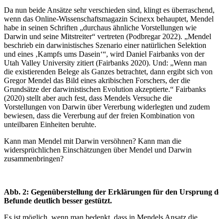
Da nun beide Ansätze sehr verschieden sind, klingt es überraschend,
wenn das Online-Wissenschaftsmagazin Scinexx behauptet, Mendel
habe in seinen Schriften „durchaus ähnliche Vorstellungen wie
Darwin und seine Mitstreiter“ vertreten (Podbregar 2022). „Mendel
beschrieb ein darwinistisches Szenario einer natürlichen Selektion
und eines ‚Kampfs ums Dasein‘“, wird Daniel Fairbanks von der
Utah Valley University zitiert (Fairbanks 2020). Und: „Wenn man
die existierenden Belege als Ganzes betrachtet, dann ergibt sich von
Gregor Mendel das Bild eines akribischen Forschers, der die
Grundsätze der darwinistischen Evolution akzeptierte.“ Fairbanks
(2020) stellt aber auch fest, dass Mendels Versuche die
Vorstellungen von Darwin über Vererbung widerlegten und zudem
bewiesen, dass die Vererbung auf der freien Kombination von
unteilbaren Einheiten beruhte.
Kann man Mendel mit Darwin versöhnen? Kann man die
widersprüchlichen Einschätzungen über Mendel und Darwin
zusammenbringen?
Abb. 2: Gegenüberstellung der Erklärungen für den Ursprung de
Befunde deutlich besser gestützt.
Es ist möglich, wenn man bedenkt, dass in Mendels Ansatz die