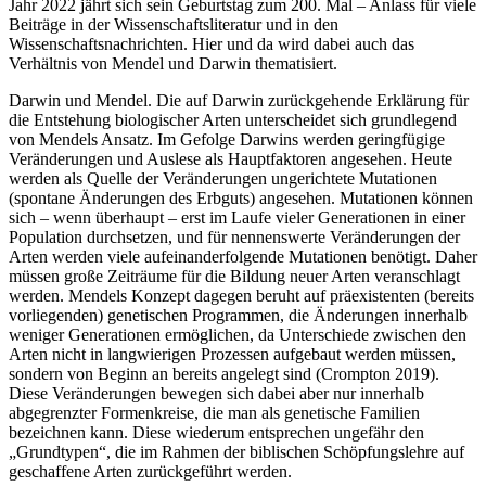
Jahr 2022 jährt sich sein Geburtstag zum 200. Mal – Anlass für viele
Beiträge in der Wissenschaftsliteratur und in den
Wissenschaftsnachrichten. Hier und da wird dabei auch das
Verhältnis von Mendel und Darwin thematisiert.
Darwin und Mendel. Die auf Darwin zurückgehende Erklärung für
die Entstehung biologischer Arten unterscheidet sich grundlegend
von Mendels Ansatz. Im Gefolge Darwins werden geringfügige
Veränderungen und Auslese als Hauptfaktoren angesehen. Heute
werden als Quelle der Veränderungen ungerichtete Mutationen
(spontane Änderungen des Erbguts) angesehen. Mutationen können
sich – wenn überhaupt – erst im Laufe vieler Generationen in einer
Population durchsetzen, und für nennenswerte Veränderungen der
Arten werden viele aufeinanderfolgende Mutationen benötigt. Daher
müssen große Zeiträume für die Bildung neuer Arten veranschlagt
werden. Mendels Konzept dagegen beruht auf präexistenten (bereits
vorliegenden) genetischen Programmen, die Änderungen innerhalb
weniger Generationen ermöglichen, da Unterschiede zwischen den
Arten nicht in langwierigen Prozessen aufgebaut werden müssen,
sondern von Beginn an bereits angelegt sind (Crompton 2019).
Diese Veränderungen bewegen sich dabei aber nur innerhalb
abgegrenzter Formenkreise, die man als genetische Familien
bezeichnen kann. Diese wiederum entsprechen ungefähr den
„Grundtypen“, die im Rahmen der biblischen Schöpfungslehre auf
geschaffene Arten zurückgeführt werden.