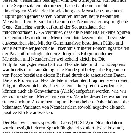
besseren Verständnis beitragen will. Der Standpunkt, von dem aus
er die Sequenzdaten interpretiert, basiert auf einem nicht
hinterfragten Modell der Entwicklung des Menschen von einem
ursprünglich gemeinsamen Vorfahren mit den heute bekannten
Menschenaffen. Er sieht im Genom der Neandertaler ursprüngliche
Gene. Zunächst wurde aufgrund der Sequenzdaten der
mitochondrialen DNA vermutet, dass die Neandertaler keine Spuren
im Genom des modernen Menschen hinterlassen haben, bevor sie
ausgestorben sind. Mit der Genomanalyse bestätigten Pääbo und
seine Mitarbeiter jedoch die Erkenntnis früherer Forschungsarbeiten
der Paläanthropologie, denen zufolge das Erbgut moderner
Menschen und Neandertaler weitgehend gleich ist. Die
Fortpflanzungsgemeinschaft von Neandertaler und Homo sapiens
war bereits durch archäologische Funde gut belegt, die Ergebnisse
von Pääbo bestätigen diesen Befund durch die genetischen Daten.
Die aus Proben von Neandertalern bekannten Fragmente von deren
Erbgut müssen nicht als „Urzeit-Gene“, interpretiert werden, sie
können auch als Genvarianten (Allele) aufgefasst werden, wie wir
sie von modernen Menschen kennen. Manche dieser Genvarianten
stehen auch im Zusammenhang mit Krankheiten. Dabei können die
bekannten Varianten von Neandertalern sowohl negative als auch
positive Effekte aufweisen.
Der Nachweis eines speziellen Gens (FOXP2) in Neandertalern
wurde bezüglich deren Sprachfähigkeit diskutiert. Es ist bekannt,