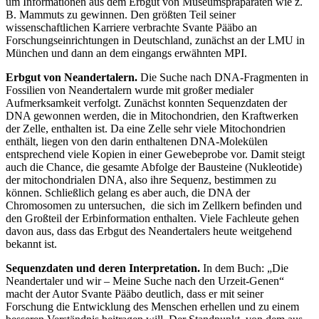
um Informationen aus dem Erbgut von Museumspräparaten wie z.
B. Mammuts zu gewinnen. Den größten Teil seiner
wissenschaftlichen Karriere verbrachte Svante Pääbo an
Forschungseinrichtungen in Deutschland, zunächst an der LMU in
München und dann an dem eingangs erwähnten MPI.
Erbgut von Neandertalern.
Die Suche nach DNA-Fragmenten in
Fossilien von Neandertalern wurde mit großer medialer
Aufmerksamkeit verfolgt. Zunächst konnten Sequenzdaten der
DNA gewonnen werden, die in Mitochondrien, den Kraftwerken
der Zelle, enthalten ist. Da eine Zelle sehr viele Mitochondrien
enthält, liegen von den darin enthaltenen DNA-Molekülen
entsprechend viele Kopien in einer Gewebeprobe vor. Damit steigt
auch die Chance, die gesamte Abfolge der Bausteine (Nukleotide)
der mitochondrialen DNA, also ihre Sequenz, bestimmen zu
können. Schließlich gelang es aber auch, die DNA der
Chromosomen zu untersuchen, die sich im Zellkern befinden und
den Großteil der Erbinformation enthalten. Viele Fachleute gehen
davon aus, dass das Erbgut des Neandertalers heute weitgehend
bekannt ist.
Sequenzdaten und deren Interpretation.
In dem Buch: „Die
Neandertaler und wir – Meine Suche nach den Urzeit-Genen“
macht der Autor Svante Pääbo deutlich, dass er mit seiner
Forschung die Entwicklung des Menschen erhellen und zu einem