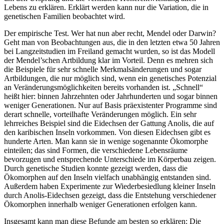
Lebens zu erklären. Erklärt werden kann nur die Variation, die in
genetischen Familien beobachtet wird.
Der empirische Test. Wer hat nun aber recht, Mendel oder Darwin?
Geht man von Beobachtungen aus, die in den letzten etwa 50 Jahren
bei Langzeitstudien im Freiland gemacht wurden, so ist das Modell
der Mendel’schen Artbildung klar im Vorteil. Denn es mehren sich
die Beispiele für sehr schnelle Merkmalsänderungen und sogar
Artbildungen, die nur möglich sind, wenn ein genetisches Potenzial
an Veränderungsmöglichkeiten bereits vorhanden ist. „Schnell“
heißt hier: binnen Jahrzehnten oder Jahrhunderten und sogar binnen
weniger Generationen. Nur auf Basis präexistenter Programme sind
derart schnelle, vorteilhafte Veränderungen möglich. Ein sehr
lehrreiches Beispiel sind die Eidechsen der Gattung Anolis, die auf
den karibischen Inseln vorkommen. Von diesen Eidechsen gibt es
hunderte Arten. Man kann sie in wenige sogenannte Ökomorphe
einteilen; das sind Formen, die verschiedene Lebensräume
bevorzugen und entsprechende Unterschiede im Körperbau zeigen.
Durch genetische Studien konnte gezeigt werden, dass die
Ökomorphen auf den Inseln vielfach unabhängig entstanden sind.
Außerdem haben Experimente zur Wiederbesiedlung kleiner Inseln
durch Anolis-Eidechsen gezeigt, dass die Entstehung verschiedener
Ökomorphen innerhalb weniger Generationen erfolgen kann.
Insgesamt kann man diese Befunde am besten so erklären: Die