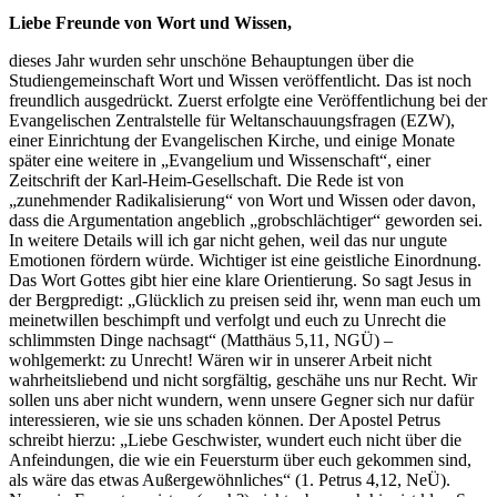
Liebe Freunde von Wort und Wissen,
dieses Jahr wurden sehr unschöne Behauptungen über die
Studiengemeinschaft Wort und Wissen veröffentlicht. Das ist noch
freundlich ausgedrückt. Zuerst erfolgte eine Veröffentlichung bei der
Evangelischen Zentralstelle für Weltanschauungsfragen (EZW),
einer Einrichtung der Evangelischen Kirche, und einige Monate
später eine weitere in „Evangelium und Wissenschaft“, einer
Zeitschrift der Karl-Heim-Gesellschaft. Die Rede ist von
„zunehmender Radikalisierung“ von Wort und Wissen oder davon,
dass die Argumentation angeblich „grobschlächtiger“ geworden sei.
In weitere Details will ich gar nicht gehen, weil das nur ungute
Emotionen fördern würde. Wichtiger ist eine geistliche Einordnung.
Das Wort Gottes gibt hier eine klare Orientierung. So sagt Jesus in
der Bergpredigt: „Glücklich zu preisen seid ihr, wenn man euch um
meinetwillen beschimpft und verfolgt und euch zu Unrecht die
schlimmsten Dinge nachsagt“ (Matthäus 5,11, NGÜ) –
wohlgemerkt: zu Unrecht! Wären wir in unserer Arbeit nicht
wahrheitsliebend und nicht sorgfältig, geschähe uns nur Recht. Wir
sollen uns aber nicht wundern, wenn unsere Gegner sich nur dafür
interessieren, wie sie uns schaden können. Der Apostel Petrus
schreibt hierzu: „Liebe Geschwister, wundert euch nicht über die
Anfeindungen, die wie ein Feuersturm über euch gekommen sind,
als wäre das etwas Außergewöhnliches“ (1. Petrus 4,12, NeÜ).