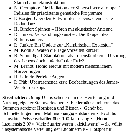
Stammbaumrekonstruktionen
N. Crompton: Die Radiation der Silberschwert-Gruppe. 1.
Indizien für präexistente genetische Programme
P. Borger: Über den Entwurf des Lebens: Genetische
Redundanz
H. Binder: Spinnen – Hören mit akustischer Antenne
R. Junker: Verwandlungskünstler: Die Raupen des
Birkenspanners
R. Junker: Ein Update zur „Kambrischen Explosion“
M. Kotulla: Waren die Tage vorzeiten kürzer?
B. Schmidtgall: Staubkörner als Lebensfabriken – Ursprung
des Lebens doch außerhalb der Erde?
M. Brandt: Homo erectus mit modern menschlichem
Hörvermögen
H. Ullrich: Perfekte Augen
P. Trüb: Überraschende erste Beobachtungen des James-
Webb-Teleskops
Streiflichter:
Orang-Utans scheitern an der Herstellung und
Nutzung eigener Steinwerkzeuge • Fledermäuse imitieren das
Summen gereizter Hornissen und Bienen • Gehör bei
Schmetterlingen neun Mal unabhängig entstanden • Evolution
„täuschte“ Wissenschaftler über 100 Jahre lang • „Homo“
luzonensis 2.0? • Viele Saurier waren „gleichwarm“ – die völlig
unsystematische Verteilung der Endothermie • Hotspot für