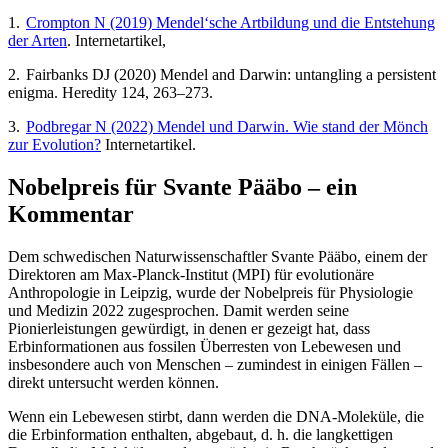
1.
Crompton N (2019) Mendel‘sche Artbildung und die Entstehung
der Arten
. Internetartikel,
2. Fairbanks DJ (2020) Mendel and Darwin: untangling a persistent
enigma. Heredity 124, 263–273.
3.
Podbregar N (2022) Mendel und Darwin. Wie stand der Mönch
zur Evolution?
Internetartikel.
Nobelpreis für Svante Pääbo – ein
Kommentar
Dem schwedischen Naturwissenschaftler Svante Pääbo, einem der
Direktoren am Max-Planck-Institut (MPI) für evolutionäre
Anthropologie in Leipzig, wurde der Nobelpreis für Physiologie
und Medizin 2022 zugesprochen. Damit werden seine
Pionierleistungen gewürdigt, in denen er gezeigt hat, dass
Erbinformationen aus fossilen Überresten von Lebewesen und
insbesondere auch von Menschen – zumindest in einigen Fällen –
direkt untersucht werden können.
Wenn ein Lebewesen stirbt, dann werden die DNA-Moleküle, die
die Erbinformation enthalten, abgebaut, d. h. die langkettigen