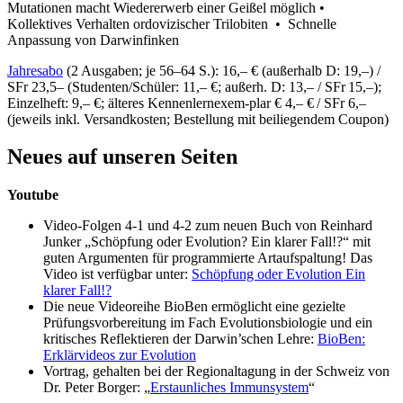
Mutationen macht Wiedererwerb einer Geißel möglich •
Kollektives Verhalten ordovizischer Trilobiten • Schnelle
Anpassung von Darwinfinken
Jahresabo
(2 Ausgaben; je 56–64 S.): 16,– € (außerhalb D: 19,–) /
SFr 23,5– (Studenten/Schüler: 11,– €; außerh. D: 13,– / SFr 15,–);
Einzelheft: 9,– €; älteres Kennenlernexem-plar € 4,– € / SFr 6,–
(jeweils inkl. Versandkosten; Bestellung mit beiliegendem Coupon)
Neues auf unseren Seiten
Youtube
Video-Folgen 4-1 und 4-2 zum neuen Buch von Reinhard
Junker „Schöpfung oder Evolution? Ein klarer Fall!?“ mit
guten Argumenten für programmierte Artaufspaltung! Das
Video ist verfügbar unter:
Schöpfung oder Evolution Ein
klarer Fall!?
Die neue Videoreihe BioBen ermöglicht eine gezielte
Prüfungsvorbereitung im Fach Evolutionsbiologie und ein
kritisches Reflektieren der Darwin’schen Lehre:
BioBen:
Erklärvideos zur Evolution
Vortrag, gehalten bei der Regionaltagung in der Schweiz von
Dr. Peter Borger: „
Erstaunliches Immunsystem
“