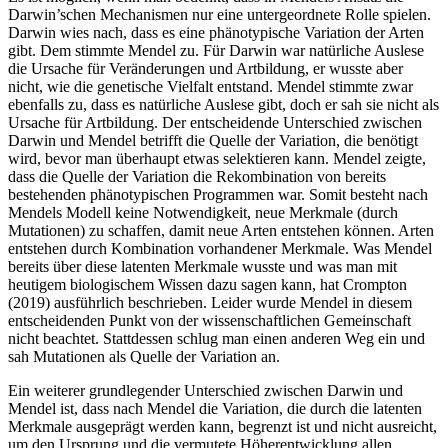
Darwin’schen Mechanismen nur eine untergeordnete Rolle spielen.
Darwin wies nach, dass es eine phänotypische Variation der Arten
gibt. Dem stimmte Mendel zu. Für Darwin war natürliche Auslese
die Ursache für Veränderungen und Artbildung, er wusste aber
nicht, wie die genetische Vielfalt entstand. Mendel stimmte zwar
ebenfalls zu, dass es natürliche Auslese gibt, doch er sah sie nicht als
Ursache für Artbildung. Der entscheidende Unterschied zwischen
Darwin und Mendel betrifft die Quelle der Variation, die benötigt
wird, bevor man überhaupt etwas selektieren kann. Mendel zeigte,
dass die Quelle der Variation die Rekombination von bereits
bestehenden phänotypischen Programmen war. Somit besteht nach
Mendels Modell keine Notwendigkeit, neue Merkmale (durch
Mutationen) zu schaffen, damit neue Arten entstehen können. Arten
entstehen durch Kombination vorhandener Merkmale. Was Mendel
bereits über diese latenten Merkmale wusste und was man mit
heutigem biologischem Wissen dazu sagen kann, hat Crompton
(2019) ausführlich beschrieben. Leider wurde Mendel in diesem
entscheidenden Punkt von der wissenschaftlichen Gemeinschaft
nicht beachtet. Stattdessen schlug man einen anderen Weg ein und
sah Mutationen als Quelle der Variation an.
Ein weiterer grundlegender Unterschied zwischen Darwin und
Mendel ist, dass nach Mendel die Variation, die durch die latenten
Merkmale ausgeprägt werden kann, begrenzt ist und nicht ausreicht,
um den Ursprung und die vermutete Höherentwicklung allen