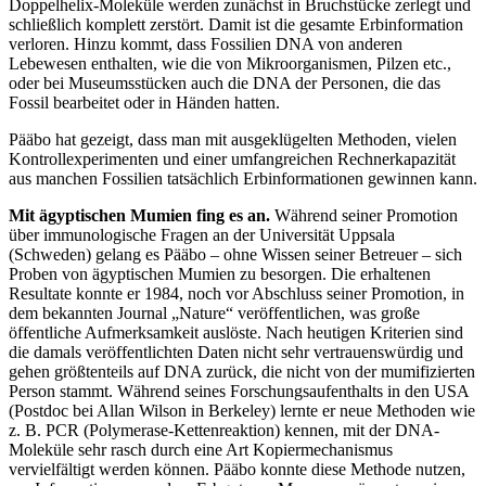
Doppelhelix-Moleküle werden zunächst in Bruchstücke zerlegt und
schließlich komplett zerstört. Damit ist die gesamte Erbinformation
verloren. Hinzu kommt, dass Fossilien DNA von anderen
Lebewesen enthalten, wie die von Mikroorganismen, Pilzen etc.,
oder bei Museumsstücken auch die DNA der Personen, die das
Fossil bearbeitet oder in Händen hatten.
Pääbo hat gezeigt, dass man mit ausgeklügelten Methoden, vielen
Kontrollexperimenten und einer umfangreichen Rechnerkapazität
aus manchen Fossilien tatsächlich Erbinformationen gewinnen kann.
Mit ägyptischen Mumien fing es an.
Während seiner Promotion
über immunologische Fragen an der Universität Uppsala
(Schweden) gelang es Pääbo – ohne Wissen seiner Betreuer – sich
Proben von ägyptischen Mumien zu besorgen. Die erhaltenen
Resultate konnte er 1984, noch vor Abschluss seiner Promotion, in
dem bekannten Journal „Nature“ veröffentlichen, was große
öffentliche Aufmerksamkeit auslöste. Nach heutigen Kriterien sind
die damals veröffentlichten Daten nicht sehr vertrauenswürdig und
gehen größtenteils auf DNA zurück, die nicht von der mumifizierten
Person stammt. Während seines Forschungsaufenthalts in den USA
(Postdoc bei Allan Wilson in Berkeley) lernte er neue Methoden wie
z. B. PCR (Polymerase-Kettenreaktion) kennen, mit der DNA-
Moleküle sehr rasch durch eine Art Kopiermechanismus
vervielfältigt werden können. Pääbo konnte diese Methode nutzen,