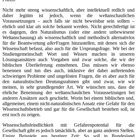
Nicht mehr streng wissenschaftlich, aber intellektuell redlich und
daher legitim ist jedoch, wenn die weltanschaulichen
Voraussetzungen – auch falls sie nicht beweisbar sein sollten –
ehrlich und klar
als solche
bekannt werden. Nicht gerechtfertigt ist
es dagegen, den Naturalismus (oder eine andere unbewiesene
Weltanschauung) als wissenschaftlich und methodisch alternativlos
für die Beantwortung
aller
Fragen hinzustellen, mit denen sich die
Wissenschaft befasst, also auch für die Ursprungsfrage. Wir bei der
Studiengemeinschaft Wort und Wissen machen in unseren
Lösungsansätzen auch Vorgaben und zwar solche, die wir der
biblischen Überlieferung entnehmen. Das müssen wir ebenso
benennen und tun dies auch, inklusive der dabei auftretenden
schwierigen Probleme und ungelösten Fragen, die es aber auch für
den naturalistischen Deutungsrahmen gibt und zwar, wie wir
meinen, in sehr grundlegender Art. Wir wünschen uns, dass die
ehrliche Benennung der weltanschaulichen Voraussetzungen bei
anderen Ansätzen auch geschieht. Worin bei einem biblischen und,
allgemeiner, einem nicht-naturalistischen Ansatz eine Gefahr für den
Wissenschaftsbetrieb und gar für die Gesellschaft bestehen soll, ist
erst noch zu zeigen.
Wissenschaftsfeindlichkeit mit Gefahrenpotential für die
Gesellschaft gibt es jedoch tatsächlich, aber an ganz anderen Stellen.
Einige Beispiele aus heutiger Zeit: So soll in Bundesland