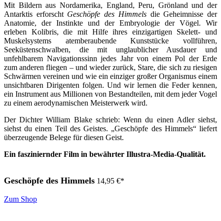
Mit Bildern aus Nordamerika, England, Peru, Grönland und der
Antarktis erforscht
Geschöpfe des Himmels
die Geheimnisse der
Anatomie, der Instinkte und der Embryologie der Vögel. Wir
erleben Kolibris, die mit Hilfe ihres einzigartigen Skelett- und
Muskelsystems atemberaubende Kunststücke vollführen,
Seeküstenschwalben, die mit unglaublicher Ausdauer und
unfehlbarem Navigationssinn jedes Jahr von einem Pol der Erde
zum anderen fliegen – und wieder zurück, Stare, die sich zu riesigen
Schwärmen vereinen und wie ein einziger großer Organismus einem
unsichtbaren Dirigenten folgen. Und wir lernen die Feder kennen,
ein Instrument aus Millionen von Bestandteilen, mit dem jeder Vogel
zu einem aerodynamischen Meisterwerk wird.
Der Dichter William Blake schrieb: Wenn du einen Adler siehst,
siehst du einen Teil des Geistes. „Geschöpfe des Himmels“ liefert
überzeugende Belege für diesen Geist.
Ein fasziniernder Film in bewährter Illustra-Media-Qualität.
Geschöpfe des Himmels
14,95
€
*
Zum Shop