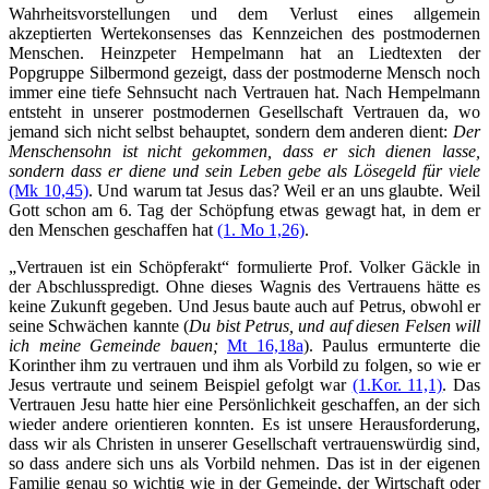
Wahrheitsvorstellungen und dem Verlust eines allgemein
akzeptierten Wertekonsenses das Kennzeichen des postmodernen
Menschen. Heinzpeter Hempelmann hat an Liedtexten der
Popgruppe Silbermond gezeigt, dass der postmoderne Mensch noch
immer eine tiefe Sehnsucht nach Vertrauen hat. Nach Hempelmann
entsteht in unserer postmodernen Gesellschaft Vertrauen da, wo
jemand sich nicht selbst behauptet, sondern dem anderen dient:
Der
Menschensohn ist nicht gekommen, dass er sich dienen lasse,
sondern dass er diene und sein Leben gebe als Lösegeld für viele
(Mk 10,45)
. Und warum tat Jesus das? Weil er an uns glaubte. Weil
Gott schon am 6. Tag der Schöpfung etwas gewagt hat, in dem er
den Menschen geschaffen hat
(1. Mo 1,26)
.
„Vertrauen ist ein Schöpferakt“ formulierte Prof. Volker Gäckle in
der Abschlusspredigt. Ohne dieses Wagnis des Vertrauens hätte es
keine Zukunft gegeben. Und Jesus baute auch auf Petrus, obwohl er
seine Schwächen kannte (
Du bist Petrus, und auf diesen Felsen will
ich meine Gemeinde bauen;
Mt 16,18a
). Paulus ermunterte die
Korinther ihm zu vertrauen und ihm als Vorbild zu folgen, so wie er
Jesus vertraute und seinem Beispiel gefolgt war
(1.Kor. 11,1)
. Das
Vertrauen Jesu hatte hier eine Persönlichkeit geschaffen, an der sich
wieder andere orientieren konnten. Es ist unsere Herausforderung,
dass wir als Christen in unserer Gesellschaft vertrauenswürdig sind,
so dass andere sich uns als Vorbild nehmen. Das ist in der eigenen
Familie genau so wichtig wie in der Gemeinde, der Wirtschaft oder