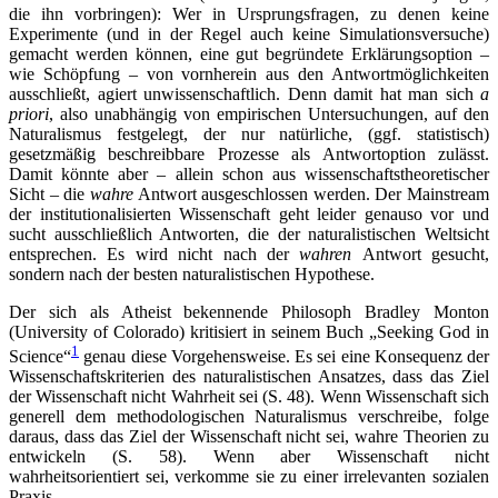
die ihn vorbringen): Wer in Ursprungsfragen, zu denen keine
Experimente (und in der Regel auch keine Simulationsversuche)
gemacht werden können, eine gut begründete Erklärungsoption –
wie Schöpfung – von vornherein aus den Antwortmöglichkeiten
ausschließt, agiert unwissenschaftlich. Denn damit hat man sich
a
priori
, also unabhängig von empirischen Untersuchungen, auf den
Naturalismus festgelegt, der nur natürliche, (ggf. statistisch)
gesetzmäßig beschreibbare Prozesse als Antwortoption zulässt.
Damit könnte aber – allein schon aus wissenschaftstheoretischer
Sicht – die
wahre
Antwort ausgeschlossen werden. Der Mainstream
der institutionalisierten Wissenschaft geht leider genauso vor und
sucht ausschließlich Antworten, die der naturalistischen Weltsicht
entsprechen. Es wird nicht nach der
wahren
Antwort gesucht,
sondern nach der besten naturalistischen Hypothese.
Der sich als Atheist bekennende Philosoph Bradley Monton
(University of Colorado) kritisiert in seinem Buch „Seeking God in
1
Science“
genau diese Vorgehensweise. Es sei eine Konsequenz der
Wissenschaftskriterien des naturalistischen Ansatzes, dass das Ziel
der Wissenschaft nicht Wahrheit sei (S. 48). Wenn Wissenschaft sich
generell dem methodologischen Naturalismus verschreibe, folge
daraus, dass das Ziel der Wissenschaft nicht sei, wahre Theorien zu
entwickeln (S. 58). Wenn aber Wissenschaft nicht
wahrheitsorientiert sei, verkomme sie zu einer irrelevanten sozialen
Praxis.