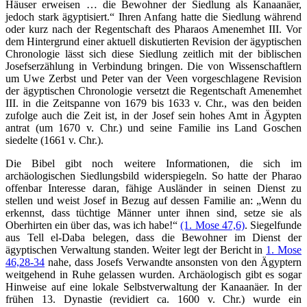
Häuser erweisen … die Bewohner der Siedlung als Kanaanäer,
jedoch stark ägyptisiert.“ Ihren Anfang hatte die Siedlung während
oder kurz nach der Regentschaft des Pharaos Amenemhet III. Vor
dem Hintergrund einer aktuell diskutierten Revision der ägyptischen
Chronologie lässt sich diese Siedlung zeitlich mit der biblischen
Josefserzählung in Verbindung bringen. Die von Wissenschaftlern
um Uwe Zerbst und Peter van der Veen vorgeschlagene Revision
der ägyptischen Chronologie versetzt die Regentschaft Amenemhet
III. in die Zeitspanne von 1679 bis 1633 v. Chr., was den beiden
zufolge auch die Zeit ist, in der Josef sein hohes Amt in Ägypten
antrat (um 1670 v. Chr.) und seine Familie ins Land Goschen
siedelte (1661 v. Chr.).
Die Bibel gibt noch weitere Informationen, die sich im
archäologischen Siedlungsbild widerspiegeln. So hatte der Pharao
offenbar Interesse daran, fähige Ausländer in seinen Dienst zu
stellen und weist Josef in Bezug auf dessen Familie an: „Wenn du
erkennst, dass tüchtige Männer unter ihnen sind, setze sie als
Oberhirten ein über das, was ich habe!“
(1. Mose 47,6)
. Siegelfunde
aus Tell el-Daba belegen, dass die Bewohner im Dienst der
ägyptischen Verwaltung standen. Weiter legt der Bericht in
1. Mose
46,28-34
nahe, dass Josefs Verwandte ansonsten von den Ägyptern
weitgehend in Ruhe gelassen wurden. Archäologisch gibt es sogar
Hinweise auf eine lokale Selbstverwaltung der Kanaanäer. In der
frühen 13. Dynastie (revidiert ca. 1600 v. Chr.) wurde ein