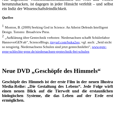
herumzuhacken, ist dagegen in jeder Hinsicht verfehlt – und selbst
ein Indiz der Wissenschaftsfeindlichkeit.
Quellen
1
Monton, B. (2009) Seeking God in Science. An Atheist Defends Intelligent
Design. Toronto: Broadview Press.
2
„Aufklärung über Gentechnik verboten: Niedersachsen schafft Schülerlabor
HannoverGEN ab“, ScienceBlogs,
tinyurl.com/buka2qo
; vgl. auch: „Seid nicht
so neugierig. Niedersachsens Schulen sind jetzt gentechnikfrei“,
www.gute-
gene-schlechte-gene.de/niedersachsen-gentechnik-frei-schulen
Neue DVD „Geschöpfe des Himmels“
Geschöpfe des Himmels ist der erste Film in der neuen Illustra
Media-Reihe: „Die Gestaltung des Lebens“. Jede Folge wirft
einen neuen Blick auf die Tierwelt und die erstaunlichen
biologischen Systeme, die das Leben auf der Erde erst
ermöglichen.