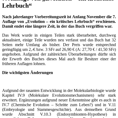
Lehrbuch“
Nach jahrelanger Vorbereitungszeit ist Anfang November die 7.
Auflage von „Evolution – ein kritisches Lehrbuch“ erschienen.
Damit endet eine längere Zeit, in der das Buch vergriffen war.
Das Werk wurde in einigen Teilen stark überarbeitet, durchweg
aktualisiert, einige Teile wurden neu verfasst und das Buch hat 32
Seiten mehr Umfang als bisher. Der Preis wurde entsprechnd
geringfügig um 2,-€ bzw. 3 SFr auf 26,90 € (A: 27,70 € / 41,50 SFr)
angehoben. Aufgrund der zahlreichen Überarbeitungen dürfte sich
der Erwerb des Buches dieses Mal auch für Besitzer einer der
früheren Auflagen lohnen.
Die wichtigsten Änderungen
Aufgrund der ra­santen Entwicklung in der Molekular­biologie wurde
Kapitel IV.9 (Molekulare Evolutionsmechanismen) sehr stark
erweitert. Ergänzungen aufgrund neuer Erkenntnisse gibt es auch in
IV.7 (Chemische Evolution – Schritte zum Leben?) und in V.11
(Embryologie und Stammesgeschichte). Aus demselben Grund
wurde Abschnitt V.10.3 (Endosymbionten-Hypothese) in