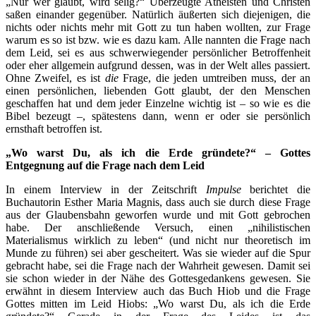
„Nur wer glaubt, wird selig?“ Überzeugte Atheisten und Christen
saßen einander gegenüber. Natürlich äußerten sich diejenigen, die
nichts oder nichts mehr mit Gott zu tun haben wollten, zur Frage
warum es so ist bzw. wie es dazu kam. Alle nannten die Frage nach
dem Leid, sei es aus schwerwiegender persönlicher Betroffenheit
oder eher allgemein aufgrund dessen, was in der Welt alles passiert.
Ohne Zweifel, es ist
die
Frage, die jeden umtreiben muss, der an
einen persönlichen, liebenden Gott glaubt, der den Menschen
geschaffen hat und dem jeder Einzelne wichtig ist – so wie es die
Bibel bezeugt –, spätestens dann, wenn er oder sie persönlich
ernsthaft betroffen ist.
„Wo warst Du, als ich die Erde gründete?“ – Gottes
Entgegnung auf die Frage nach dem Leid
In einem Interview in der Zeitschrift
Impulse
berichtet die
Buchautorin Esther Maria Magnis, dass auch sie durch diese Frage
aus der Glaubensbahn geworfen wurde und mit Gott gebrochen
habe. Der anschließende Versuch, einen „nihilistischen
Materialismus wirklich zu leben“ (und nicht nur theoretisch im
Munde zu führen) sei aber gescheitert. Was sie wieder auf die Spur
gebracht habe, sei die Frage nach der Wahrheit gewesen. Damit sei
sie schon wieder in der Nähe des Gottesgedankens gewesen. Sie
erwähnt in diesem Interview auch das Buch Hiob und die Frage
Gottes mitten im Leid Hiobs: „Wo warst Du, als ich die Erde