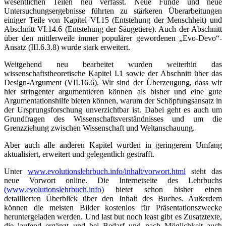
wesentlichen Teilen neu verfasst. Neue Funde und neue
Untersuchungsergebnisse führten zu stärkeren Überarbeitungen
einiger Teile von Kapitel VI.15 (Entstehung der Menschheit) und
Abschnitt VI.14.6 (Entstehung der Säugetiere). Auch der Abschnitt
über den mittlerweile immer populärer gewordenen „Evo-Devo“-
Ansatz (III.6.3.8) wurde stark erweitert.
Weitgehend neu bearbeitet wurden weiterhin das
wissenschaftstheore­tische Kapitel I.1 sowie der Abschnitt über das
Design-Argument (VII.16.6). Wir sind der Überzeugung, dass wir
hier stringenter argumentieren können als bisher und eine gute
Argumentationshilfe bieten können, warum der Schöpfungsansatz in
der Ursprungsforschung unverzichtbar ist. Dabei geht es auch um
Grundfragen des Wissenschaftsverständnisses und um die
Grenzziehung zwischen Wissenschaft und Weltanschauung.
Aber auch alle anderen Kapitel wurden in geringerem Umfang
aktualisiert, erweitert und gelegentlich gestrafft.
Unter
www.evolutionslehrbuch.info/inhalt/vorwort.html
steht das
neue Vorwort online. Die Internetseite des Lehrbuchs
(www.evolutionslehrbuch.info)
bietet schon bisher einen
detaillierten Überblick über den Inhalt des Buches. Außerdem
können die meisten Bilder kostenlos für Präsentationszwecke
heruntergeladen werden. Und last but noch least gibt es Zusatztexte,
die laufend ergänzt und bei Bedarf und nach Möglichkeit auch