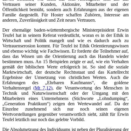
Vertrauen seiner Kunden, Aktionäre, Mitarbeiter und der
Öffentlichkeit bemüht, sondern auch Erfahrungen aus der eigenen
Familie dargestellt. Für Hoster schaffen Zuhören, Interesse am
anderen, Zuverlässigkeit und Zeit neues Vertrauen.
Der ehemalige baden-württembergische Ministerpräsident Erwin
Teufel hat in seinem Referat verdeutlicht, woran es in der Ethik in
Wirtschaft und Politik mangelt und wie es dadurch auch zu
Vertrauenserosion kommt. Für Teufel ist Ethik Orientierungswissen
und ebenso wichtig wie Fachwissen. Er forderte die Teilnehmer auf,
dass das Wissen um die Orientierung auch das Handeln wieder
bestimmen muss. An 15 Beispielen zeigte er auf, wie ein Verhalten
gemäß der biblischen Werte erfolgreich ist. So sind die soziale
Marktwirtschaft, der deutsche Rechtsstaat und das Kartellrecht
Ergebnisse der Umsetzung von christlichen Werten. Auch die
Erfahrungen des „Ehrbaren Kaufmanns“, die goldene
Verhaltensregel
(Mt 7,12)
, die Verantwortung des Menschen in
Technik und Naturwissenschaft oder der Umgang mit den
Mitarbeitern eines Unternehmens (Stichworte „Lohndumping“,
„Generation Praktikum“) zeigen den Wertewandel auf. Da der
Einzelne zunehmend sich nur noch seinen eigenen
Wertvorstellungen gegenüber verantwortlich sieht, zählt für Erwin
Teufel letztlich nur noch das gelebte Vorbild.
Die Absolutsetzung des Individuums ist neben der Pluralisierung der