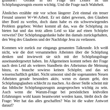
gründete?“ Gerade in der Frage des Leides ist das
Schöpfungszeugnis enorm wichtig. Und die Frage nach Wahrheit.
Ähnliches erzählte mir vor schon längerer Zeit einmal ein treuer
Freund unserer W+W-Arbeit. Er sei dabei gewesen, den Glauben
über Bord zu werfen, doch dann habe es ein schwerwiegendes
Problem gegeben: Woher kommt all das, was die Schöpfung zu
bieten hat und das trotz allem Leid so klar auf einen Schöpfer
verweist? Der Schöpfungsgedanke habe ihn damals zurückgehalten,
den Weg des Glaubens und der Nachfolge Jesu zu verlassen.
Kommen wir zurück zur eingangs genannten Talkrunde. Ich weiß
nicht, wie die dort versammelten Atheisten über die Schöpfung
denken und inwieweit sie sich mit der Schöpfungsfrage
auseinandergesetzt haben. Im Allgemeinen kommt neben der Frage
nach dem Leid als weiteres Standbein des Atheismus die Meinung
hinzu, es brauche sowieso keinen Schöpfer, und das sei
wissenschaftlich geklärt. Nicht umsonst sind die sogenannten Neuen
Atheisten gerade besonders aktiv, wenn es darum geht, den
Schöpfungsglauben schlecht zu machen. An dieser Stelle scheint mir
das biblische Schöpfungszeugnis ausgesprochen wichtig zu sein.
Auch wenn die Warum-Frage bei persönlichen leidvollen
Erfahrungen wohl kaum beantwortet werden kann, bleibt doch die
Frage: Wer hat das alles geschaffen? Was ist die wahre Antwort
darauf?