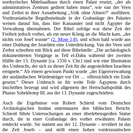
nordsyrisches Mittelsaalhaus durch einen Palast ersetzt, „der als
administratives Zentrum gedient haben muss“, wie van der Veen
und Zerbst in ihrer Ausarbeitung „Volk ohne Ahnen?“ ausführen.
Vorderasiatische Begräbnisrituale in der Grabanlage des Palastes
weisen darauf hin, dass hier Kanaanäer und nicht Ägypter die
Verwaltung übernahmen. Der Bibel zufolge war diese Zeit der
Freiheit jedoch vorbei, als ein neuer König an die Macht kam, „der
nichts von Josef wusste“
(2. Mose 1,8)
, und schon bald wurde aus
einer Duldung der Israeliten eine Unterdrückung. Van der Veen und
Zerbst schreiben mit Blick auf diese Bibelstelle: „Die archäologisch
dokumentierten Vorgänge in Tell el-Daba während der zweiten
Hälfte der 13. Dynastie [ca. 1550 v. Chr.] sind wie eine Illustration
des Umbruchs, der sich zu dieser Zeit für die angesiedelten Israeliten
ereignete.“ Ab einem gewissen Punkt wurde „der Eigenverwaltung
der ausländischen Würdenträger vor Ort … offensichtlich ein Ende
gesetzt.“ Dieser Umbruch ist für weite Teile Ägyptens durch
Inschriften bezeugt und wird allgemein der Herrschaftspolitik des
Pharao Sobekhotep III. aus der 13. Dynastie zugeschrieben.
Auch die Ergebnisse von Robert Schiestl vom Deutschen
Archäologischen Institut untermauern den biblischen Bericht.
Schiestl führte Untersuchungen an einer überlebensgroßen Statue
durch, die in einer Grabanlage des vorher erwähnten Palasts
entdeckt wurde. Sie stammt aus der 12. Dynastie – revidiert ist das
die Zeit Josefs – und stellt einen hohen vorderasiatischen