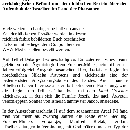
archäologischen Befund und dem biblischen Bericht über den
Aufenthalt der Israeliten im Land der Pharaonen.
Viele weitere archäologische Indizien aus der
Zeit der biblischen Erzväter werden in diesem
reichlich farbig bebilderten Buch beschrieben.
Es kann mit beiliegendem Coupon bei den
W+W-Medienstellen bestellt werden.
Auf Tell el-Daba geht es geschäftig zu. Ein österreichisches Team,
geleitet von der Ägyptologin Irene Forstner-Müller, betreibt hier seit
Jahren erfolgreich Ausgrabungsarbeiten. Hier, das ist die Region im
nordöstlichen Nildelta Ägyptens und gleichzeitig eine der
bedeutendsten Ausgrabungsstätten des Landes. Auch manche
Bibelleser haben Interesse an der dort betriebenen Forschung, wird
die Region um Tell el-Daba doch mit dem
Land Goschen
gleichgesetzt, in dem sich die Familie Josefs, des nach Ägypten
verschleppten Sohnes von Israels Stammvater Jakob, ansiedelte.
In der Ausgrabungsschicht H auf dem sogenannten Areal F/I fand
man vor mehr als zwanzig Jahren die Reste einer Siedlung.
Forstner-Müllers Vorgänger, Manfred Bietak, erklärt:
„Eselbestattungen in Verbindung mit Grabmälern und der Typ der