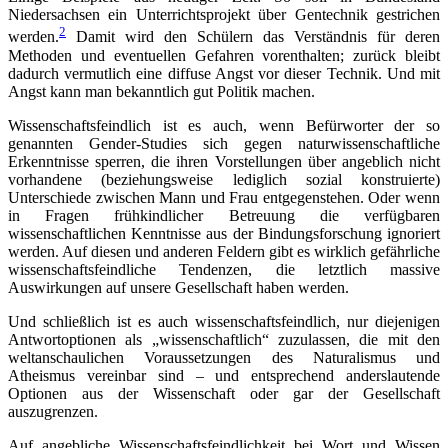
Niedersachsen ein Unterrichtsprojekt über Gentechnik gestrichen
2
werden.
Damit wird den Schülern das Verständnis für deren
Methoden und eventuellen Gefahren vorenthalten; zurück bleibt
dadurch vermutlich eine diffuse Angst vor dieser Technik. Und mit
Angst kann man bekanntlich gut Politik machen.
Wissenschaftsfeindlich ist es auch, wenn Befürworter der so
genannten Gender-Studies sich gegen naturwissenschaftliche
Erkenntnisse sperren, die ihren Vorstellungen über angeblich nicht
vorhandene (beziehungsweise lediglich sozial konstruierte)
Unterschiede zwischen Mann und Frau entgegenstehen. Oder wenn
in Fragen frühkindlicher Betreuung die verfügbaren
wissenschaftlichen Kenntnisse aus der Bindungsforschung ignoriert
werden. Auf diesen und anderen Feldern gibt es wirklich gefährliche
wissenschaftsfeindliche Tendenzen, die letztlich massive
Auswirkungen auf unsere Gesellschaft haben werden.
Und schließlich ist es auch wissenschaftsfeindlich, nur diejenigen
Antwortoptionen als „wissenschaftlich“ zuzulassen, die mit den
weltanschaulichen Voraussetzungen des Naturalismus und
Atheismus vereinbar sind – und entsprechend anderslautende
Optionen aus der Wissenschaft oder gar der Gesellschaft
auszugrenzen.
Auf angebliche Wissenschaftsfeindlichkeit bei Wort und Wissen