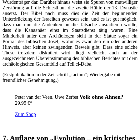
Würdenträger dar. Darüber hinaus weist sie Spuren von mutwilliger
Zerstörung auf, die Schiestl auf die zweite Hälfte der 13. Dynastie
ansetzt. Der Bibel nach muss dies die Zeit der beginnenden
Unterdrückung der Israeliten gewesen sein, und es ist gut möglich,
dass man nun die Andenken an die Tatsache ausradieren wollte,
dass die Kanaanäer einst im Staatsdienst tätig waren. Eine
Minderheit unter den Archäologen sieht in der Statue sogar ein
Porträt des biblischen Josef, wofür es zwar den ein oder anderen
Hinweis, aber keinen zwingenden Beweis gibt. Dass eine solche
These trotzdem diskutiert wird, liegt vielleicht auch an der
ausgezeichneten Übereinstimmung des biblischen Berichtes mit dem
archäologischen Gesamtbild auf Tell el-Daba.
(Erstpublikation in der Zeitschrift „factum“; Wiedergabe mit
freundlicher Genehmigung.)
Volk ohne Ahnen?
Peter van der Veen, Uwe Zerbst
29,95
€
*
Zum Shop
7. Auflage von „Evolution – ein kritisches