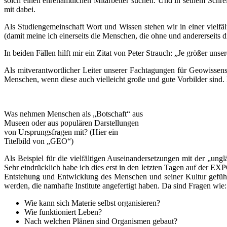
solch einen ehrenamtlichen Mitarbeiter suchen. Und in seinem Schre
mit dabei.
Als Studiengemeinschaft Wort und Wissen stehen wir in einer vielfält
(damit meine ich einerseits die Menschen, die ohne und andererseits d
In beiden Fällen hilft mir ein Zitat von Peter Strauch: „Je größer u
Als mitverantwortlicher Leiter unserer Fachtagungen für Geowissens
Menschen, wenn diese auch vielleicht große und gute Vorbilder sind
Was nehmen Menschen als „Botschaft“ aus
Museen oder aus populären Darstellungen
von Ursprungsfragen mit? (Hier ein
Titelbild von „GEO“)
Als Beispiel für die vielfältigen Auseinandersetzungen mit der „ung
Sehr eindrücklich habe ich dies erst in den letzten Tagen auf der E
Entstehung und Entwicklung des Menschen und seiner Kultur geführt
werden, die namhafte Institute angefertigt haben. Da sind Fragen wie:
Wie kann sich Materie selbst organisieren?
Wie funktioniert Leben?
Nach welchen Plänen sind Organismen gebaut?