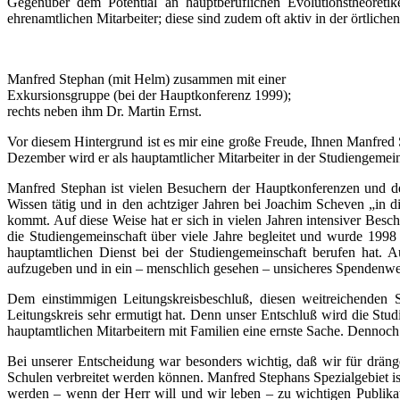
Gegenüber dem Potential an hauptberuflichen Evolutionstheoreti
ehrenamtlichen Mitarbeiter; diese sind zudem oft aktiv in der örtlich
Manfred Stephan (mit Helm) zusammen mit einer
Exkursionsgruppe (bei der Hauptkonferenz 1999);
rechts neben ihm Dr. Martin Ernst.
Vor diesem Hintergrund ist es mir eine große Freude, Ihnen Manfred
Dezember wird er als hauptamtlicher Mitarbeiter in der Studiengemei
Manfred Stephan ist vielen Besuchern der Hauptkonferenzen und de
Wissen tätig und in den achtziger Jahren bei Joachim Scheven „in 
kommt. Auf diese Weise hat er sich in vielen Jahren intensiver Besch
die Studiengemeinschaft über viele Jahre begleitet und wurde 1998
hauptamtlichen Dienst bei der Studiengemeinschaft berufen hat. A
aufzugeben und in ein – menschlich gesehen – unsicheres Spendenwer
Dem einstimmigen Leitungskreisbeschluß, diesen weitreichenden S
Leitungskreis sehr ermutigt hat. Denn unser Entschluß wird die Stu
hauptamtlichen Mitarbeitern mit Familien eine ernste Sache. Dennoch 
Bei unserer Entscheidung war besonders wichtig, daß wir für drän
Schulen verbreitet werden können. Manfred Stephans Spezialgebiet is
werden – wenn der Herr will und wir leben – zu wichtigen Publikat