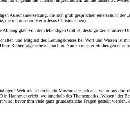
iben hat er genau die Themen angeschnitten, um die unsere Schwester 
igen Auseinandersetzung, die sich grob gesprochen einerseits in der „
ie, die mit unserem Herrn Jesus Christus leben).
nsere Abhängigkeit von dem lebendigen Gott ist, desto größer ist unsere
chaften und Mitglied des Leitungskreises bei Wort und Wissen ist mi
. Diese Reihenfolge sehe ich auch im Namen unserer Studiengemeinsch
läubigen“ Welt reicht bereits ein Museumsbesuch aus, wenn uns dort e
XPO in Hannover erlebt, wo innerhalb des Themenparks „Wissen“ der Besu
 wird, bevor ihm viele ganz grundsätzliche Fragen gestellt werden, 