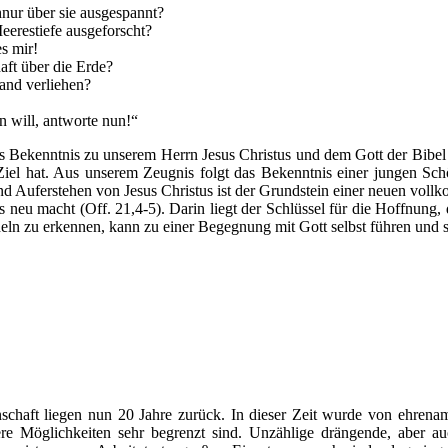
nur über sie ausgespannt?
eerestiefe ausgeforscht?
es mir!
aft über die Erde?
tand verliehen?
n will, antworte nun!“
es Bekenntnis zu unserem Herrn Jesus Christus und dem Gott der Bibe
Ziel hat. Aus unserem Zeugnis folgt das Bekenntnis einer jungen Sc
 Auferstehen von Jesus Christus ist der Grundstein einer neuen voll
es neu macht (Off. 21,4-5). Darin liegt der Schlüssel für die Hoffnung,
n zu erkennen, kann zu einer Begegnung mit Gott selbst führen und sc
haft liegen nun 20 Jahre zurück. In dieser Zeit wurde von ehrenamtl
e Möglichkeiten sehr begrenzt sind. Unzählige drängende, aber a