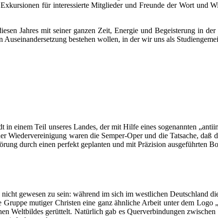
kursionen für interessierte Mitglieder und Freunde der Wort und Wiss
sen Jahres mit seiner ganzen Zeit, Energie und Begeisterung in der 
hen Auseinandersetzung bestehen wollen, in der wir uns als Studiengeme
t in einem Teil unseres Landes, der mit Hilfe eines sogenannten „anti
er Wiedervereinigung waren die Semper-Oper und die Tatsache, daß die
örung durch einen perfekt geplanten und mit Präzision ausgeführten B
h nicht gewesen zu sein: während im sich im westlichen Deutschland 
e Gruppe mutiger Christen eine ganz ähnliche Arbeit unter dem Logo 
hen Weltbildes gerüttelt. Natürlich gab es Querverbindungen zwischen