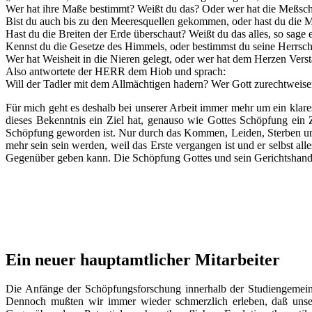
Wer hat ihre Maße bestimmt? Weißt du das? Oder wer hat die Meßsch
Bist du auch bis zu den Meeresquellen gekommen, oder hast du die M
Hast du die Breiten der Erde überschaut? Weißt du das alles, so sage 
Kennst du die Gesetze des Himmels, oder bestimmst du seine Herrsch
Wer hat Weisheit in die Nieren gelegt, oder wer hat dem Herzen Vers
Also antwortete der HERR dem Hiob und sprach:
Will der Tadler mit dem Allmächtigen hadern? Wer Gott zurechtweise
Für mich geht es deshalb bei unserer Arbeit immer mehr um ein klar
dieses Bekenntnis ein Ziel hat, genauso wie Gottes Schöpfung ein 
Schöpfung geworden ist. Nur durch das Kommen, Leiden, Sterben und
mehr sein sein werden, weil das Erste vergangen ist und er selbst all
Gegenüber geben kann. Die Schöpfung Gottes und sein Gerichtshandel
Ein neuer hauptamtlicher Mitarbeiter
Die Anfänge der Schöpfungsforschung innerhalb der Studiengemeinsc
Dennoch mußten wir immer wieder schmerzlich erleben, daß unser