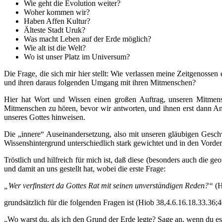
Wie geht die Evolution weiter?
Woher kommen wir?
Haben Affen Kultur?
Älteste Stadt Uruk?
Was macht Leben auf der Erde möglich?
Wie alt ist die Welt?
Wo ist unser Platz im Universum?
Die Frage, die sich mir hier stellt: Wie verlassen meine Zeitgenossen
und ihren daraus folgenden Umgang mit ihren Mitmenschen?
Hier hat Wort und Wissen einen großen Auftrag, unseren Mitmensc
Mitmenschen zu hören, bevor wir antworten, und ihnen erst dann An
unseres Gottes hinweisen.
Die „innere“ Auseinandersetzung, also mit unseren gläubigen Geschwis
Wissenshintergrund unterschiedlich stark gewichtet und in den Vorder
Tröstlich und hilfreich für mich ist, daß diese (besonders auch die g
und damit an uns gestellt hat, wobei die erste Frage:
„Wer verfinstert da Gottes Rat mit seinen unverständigen Reden?“
(H
grundsätzlich für die folgenden Fragen ist (Hiob 38,4.6.16.18.33.36;4
„Wo warst du, als ich den Grund der Erde legte? Sage an, wenn du es