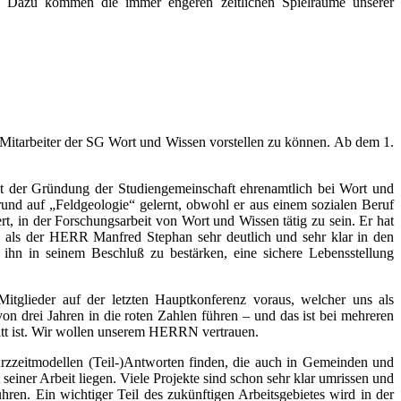
ng. Dazu kommen die immer engeren zeitlichen Spielräume unserer
 Mitarbeiter der SG Wort und Wissen vorstellen zu können. Ab dem 1.
it der Gründung der Studiengemeinschaft ehrenamtlich bei Wort und
und auf „Feldgeologie“ gelernt, obwohl er aus einem sozialen Beruf
rt, in der Forschungsarbeit von Wort und Wissen tätig zu sein. Er hat
t, als der HERR Manfred Stephan sehr deutlich und sehr klar in den
 ihn in seinem Beschluß zu bestärken, eine sichere Lebensstellung
itglieder auf der letzten Hauptkonferenz voraus, welcher uns als
n drei Jahren in die roten Zahlen führen – und das ist bei mehreren
ritt ist. Wir wollen unserem HERRN vertrauen.
rzzeitmodellen (Teil-)Antworten finden, die auch in Gemeinden und
iner Arbeit liegen. Viele Projekte sind schon sehr klar umrissen und
en. Ein wichtiger Teil des zukünftigen Arbeitsgebietes wird in der