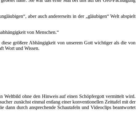
gebetet hatte. Sie war das erste Mal bei uns auf der Geo-Fachtagung
ungläubigen“, aber auch andererseits in der „gläubigen“ Welt abspielt
 Unabhängigkeit von Menschen.“
r diese größere Abhängigkeit von unserem Gott wichtiger als die von
aft Wort und Wissen.
in Weltbild ohne den Hinweis auf einen Schöpfergott vermittelt wird.
cher zunächst einmal entlang einer konventionellen Zeittafel mit der
die dann durch ansprechende Schautafeln und Videoclips beantwortet