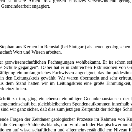
kern ist unsere Arbeit trotz großen Einsatzes verschwindend geri
en Gemeindearbeit engagiert.
 Stephan aus Kernen im Remstal (bei Stuttgart) als neuen geologischen
nschaft Wort und Wissen arbeiten.
r geowissenschaftlichen Fachtagungen wohlbekannt. Er ist schon se
die Schule gegangen“. Dabei hat er in zahlreichen Exkursionen von Gr
äftigung ein umfangreiches Fachwissen angeeignet, das ihn prädestinie
 in den Leitungskreis gewählt. Wir waren überrascht und sehr erfreu
us dem Stand hatten wir im Leitungskreis eine große Einmütigkeit,
k einzutreten.
chritt zu tun, ging ein ebenso einmütiger Gedankenaustausch der M
diengemeinschaft bei gleichbleibendem Spendenaufkommen innerhalb vo
sind wir ganz sicher, daß dies zum jetzigen Zeitpunkt der richtige Sch
gende Fragen der Zeitdauer geologischer Prozesse im Rahmen von Ku
t die Geologie Süddeutschlands; dort wird auch der Hauptschwerpunkt se
ionen auf wissenschaftlichem und allgemeinverständlichem Niveau führ