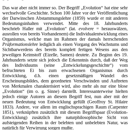
Das war aber nicht immer so. Der Begriff „Evolution“ hat eine sehr
wechselvolle Geschichte. Schon 100 Jahre vor der Veröffentlichung
der Darwinschen Abstammungslehre (1859) wurde er mit anderen
Bedeutungsinhalten verwendet. Mitte des 18. Jahrhunderts
beschrieb Haller mit „Evolution“ (lat.
evolvere
= herauswälzen,
ausrollen von bereits Vorhandenem) die Individualentwicklung eines
Organismus, welche man im Rahmen der damals herrschenden
Präformationslehre
lediglich als einen Vorgang des Wachstums und
Sichtbarwerdens des bereits komplett fertigen Wesens aus den
jeweiligen Keimstoff (Eizelle, Samen) deutete. Zu Beginn des 19.
Jahrhunderts setzte sich jedoch die Erkenntnis durch, daß der Weg
des Individuums (seine „Entwickelungsgeschichte“) vom
befruchteten Ei bis zum erwachsenen Organismus durch
Entwicklung, d.h. einen gesetzmäßigen Wandel des
Erscheinungsbildes, dem geordneten Verschwinden und Auftreten
von Merkmalen charakterisiert wird, also mehr als nur eine blose
„Evolution“ (im o. g. Sinne) darstellt. Interessanterweise hielten
jedoch einige Autoren an diesem Begriff fest, nun aber mit der
neuen Bedeutung von Entwicklung gefüllt (Geoffroy St. Hilaire
1833). Andere, vor allem im englischsprachigen Raum (Carpenter
1851), verknüpften zusätzlich mit diesem Begriffspaar (Evolution-
Entwicklung) zusätzlich ihre naturphilosophische Sicht von
aufsteigenden Reihen in der belebten und unbelebten Natur, was
natürlich für Verwirrung sorgen mußte.