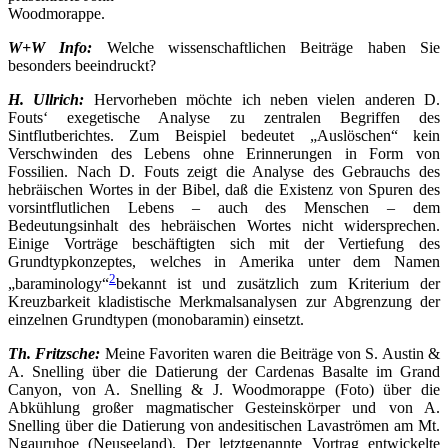
Woodmorappe.
W+W Info:
Welche wissenschaftlichen Beiträge haben Sie
besonders beeindruckt?
H. Ullrich:
Hervorheben möchte ich neben vielen anderen D.
Fouts‘ exegetische Analyse zu zentralen Begriffen des
Sintflutberichtes. Zum Beispiel bedeutet „Auslöschen“ kein
Verschwinden des Lebens ohne Erinnerungen in Form von
Fossilien. Nach D. Fouts zeigt die Analyse des Gebrauchs des
hebräischen Wortes in der Bibel, daß die Existenz von Spuren des
vorsintflutlichen Lebens – auch des Menschen – dem
Bedeutungsinhalt des hebräischen Wortes nicht widersprechen.
Einige Vorträge beschäftigten sich mit der Vertiefung des
Grundtypkonzeptes, welches in Amerika unter dem Namen
2
„baraminology“
bekannt ist und zusätzlich zum Kriterium der
Kreuzbarkeit kladistische Merkmalsanalysen zur Abgrenzung der
einzelnen Grundtypen (monobaramin) einsetzt.
Th. Fritzsche:
Meine Favoriten waren die Beiträge von S. Austin &
A. Snelling über die Datierung der Cardenas Basalte im Grand
Canyon, von A. Snelling & J. Woodmorappe (Foto) über die
Abkühlung großer magmatischer Gesteinskörper und von A.
Snelling über die Datierung von andesitischen Lavaströmen am Mt.
Ngauruhoe (Neuseeland). Der letztgenannte Vortrag entwickelte