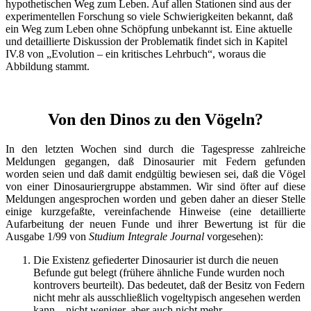
hypothetischen Weg zum Leben. Auf allen Stationen sind aus der
experimentellen Forschung so viele Schwierigkeiten bekannt, daß
ein Weg zum Leben ohne Schöpfung unbekannt ist. Eine aktuelle
und detaillierte Diskussion der Problematik findet sich in Kapitel
IV.8 von „Evolution – ein kritisches Lehrbuch“, woraus die
Abbildung stammt.
Von den Dinos zu den Vögeln?
In den letzten Wochen sind durch die Tagespresse zahlreiche
Meldungen gegangen, daß Dinosaurier mit Federn gefunden
worden seien und daß damit endgültig bewiesen sei, daß die Vögel
von einer Dinosauriergruppe abstammen. Wir sind öfter auf diese
Meldungen angesprochen worden und geben daher an dieser Stelle
einige kurzgefaßte, vereinfachende Hinweise (eine detaillierte
Aufarbeitung der neuen Funde und ihrer Bewertung ist für die
Ausgabe 1/99 von
Studium Integrale Journal
vorgesehen):
Die Existenz gefiederter Dinosaurier ist durch die neuen
Befunde gut belegt (frühere ähnliche Funde wurden noch
kontrovers beurteilt). Das bedeutet, daß der Besitz von Federn
nicht mehr als ausschließlich vogeltypisch angesehen werden
kann – nicht weniger, aber auch nicht mehr.