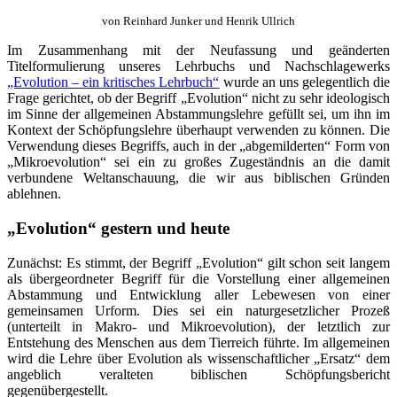
von Reinhard Junker und Henrik Ullrich
Im Zusammenhang mit der Neufassung und geänderten
Titelformulierung unseres Lehrbuchs und Nachschlagewerks
„Evolution – ein kritisches Lehrbuch“
wurde an uns gelegentlich die
Frage gerichtet, ob der Begriff „Evolution“ nicht zu sehr ideologisch
im Sinne der allgemeinen Abstammungslehre gefüllt sei, um ihn im
Kontext der Schöpfungslehre überhaupt verwenden zu können. Die
Verwendung dieses Begriffs, auch in der „abgemilderten“ Form von
„Mikroevolution“ sei ein zu großes Zugeständnis an die damit
verbundene Weltanschauung, die wir aus biblischen Gründen
ablehnen.
„Evolution“ gestern und heute
Zunächst: Es stimmt, der Begriff „Evolution“ gilt schon seit langem
als übergeordneter Begriff für die Vorstellung einer allgemeinen
Abstammung und Entwicklung aller Lebewesen von einer
gemeinsamen Urform. Dies sei ein naturgesetzlicher Prozeß
(unterteilt in Makro- und Mikroevolution), der letztlich zur
Entstehung des Menschen aus dem Tierreich führte. Im allgemeinen
wird die Lehre über Evolution als wissenschaftlicher „Ersatz“ dem
angeblich veralteten biblischen Schöpfungsbericht
gegenübergestellt.