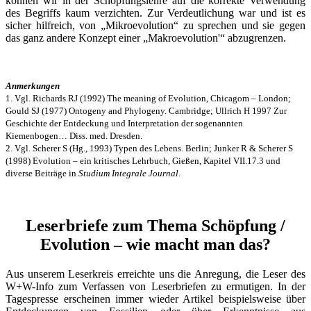
können wir in der Schöpfungslehre auf die korrekte Verwendung
des Begriffs kaum verzichten. Zur Verdeutlichung war und ist es
sicher hilfreich, von „Mikroevolution“ zu sprechen und sie gegen
das ganz andere Konzept einer „Makroevolution'“ abzugrenzen.
Anmerkungen
1. Vgl. Richards RJ (1992) The meaning of Evolution, Chicagom – London;
Gould SJ (1977) Ontogeny and Phylogeny. Cambridge; Ullrich H 1997 Zur
Geschichte der Entdeckung und Interpretation der sogenannten
Kiemenbogen… Diss. med. Dresden.
2. Vgl. Scherer S (Hg., 1993) Typen des Lebens. Berlin; Junker R & Scherer S
(1998) Evolution – ein kritisches Lehrbuch, Gießen, Kapitel VII.17.3 und
diverse Beiträge in
Studium Integrale Journal
.
Leserbriefe zum Thema Schöpfung /
Evolution – wie macht man das?
Aus unserem Leserkreis erreichte uns die Anregung, die Leser des
W+W-Info zum Verfassen von Leserbriefen zu ermutigen. In der
Tagespresse erscheinen immer wieder Artikel beispielsweise über