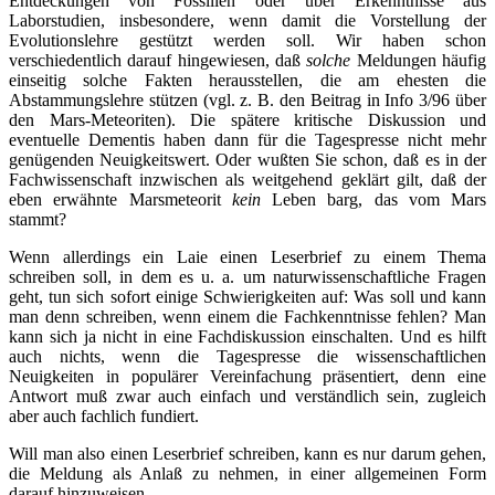
Entdeckungen von Fossilien oder über Erkenntnisse aus
Laborstudien, insbesondere, wenn damit die Vorstellung der
Evolutionslehre gestützt werden soll. Wir haben schon
verschiedentlich darauf hingewiesen, daß
solche
Meldungen häufig
einseitig solche Fakten herausstellen, die am ehesten die
Abstammungslehre stützen (vgl. z. B. den Beitrag in Info 3/96 über
den Mars-Meteoriten). Die spätere kritische Diskussion und
eventuelle Dementis haben dann für die Tagespresse nicht mehr
genügenden Neuigkeitswert. Oder wußten Sie schon, daß es in der
Fachwissenschaft inzwischen als weitgehend geklärt gilt, daß der
eben erwähnte Marsmeteorit
kein
Leben barg, das vom Mars
stammt?
Wenn allerdings ein Laie einen Leserbrief zu einem Thema
schreiben soll, in dem es u. a. um naturwissenschaftliche Fragen
geht, tun sich sofort einige Schwierigkeiten auf: Was soll und kann
man denn schreiben, wenn einem die Fachkenntnisse fehlen? Man
kann sich ja nicht in eine Fachdiskussion einschalten. Und es hilft
auch nichts, wenn die Tagespresse die wissenschaftlichen
Neuigkeiten in populärer Vereinfachung präsentiert, denn eine
Antwort muß zwar auch einfach und verständlich sein, zugleich
aber auch fachlich fundiert.
Will man also einen Leserbrief schreiben, kann es nur darum gehen,
die Meldung als Anlaß zu nehmen, in einer allgemeinen Form
darauf hinzuweisen,