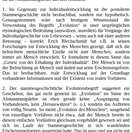
1. Im Gegensatz zur Individualentwicklung ist die postulierte
Stammesgeschichte nicht beobachtbar, sondern nur hypothetisch.
Genaugenommen wäre nach heutigem Wissensstand die
Verwendung des Begriffs „Evolution“ in siner ursprünglichen
etymologischen Bedeutung (auswälzen, ausrollen) für Vorgänge der
Individualgeschichte von Lebewesen – wenn auch mit einer anderen
Betonung – korrekt. Erich Blechschmidt hat z.B. in seinen
Forschungen zur Entwicklung des Menschen gezeigt, daß sich die
befruchtete menschliche Eizelle
nicht zum Menschen
, sondern
immer
als Mensch
entwickelt. Er formulierte in diesem Sinne das
„Gesetz von der Erhaltung der Individualität“. Der Mensch ist von
der Befruchtung an Mensch und ändert nur seine Erscheinungsform.
Das ist beobachtbare, reale Entwicklung auf der Grundlage
vorhandener Informationen und der Existenz von realen Vorfahren.
2. Der stammesgeschichtliche Evolutionsbegriff suggeriert ein
Geschehen, das gar nicht gemeint ist. „Evolution“ im Sinne der
Abstammungslehre ist eben gerade keine „Ausprägung von
Vorhandenem, kein „Herauswälzen“ (s. o.), sondern das Auftreten
von völlig Neuem. So meint „Evolution des Menschen“, ausgehend
von einzelligen Vorfahren nicht etwa, daß der Mensch bereits in
diesem einfachen Vorläufern gleichsam vorgebildet gewesen sei und
sich im Laufe der Stammesgeschichte in sich wandelnden
Erscheinungsformen ausgeprägt habe. Das ist ganz und gar nicht mit