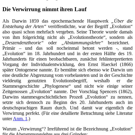
Die Verwirrung nimmt ihren Lauf
Als Darwin 1859 das epochemachende Hauptwerk
„Über die
Entstehung der Arten“
veröffentlichte, war der Begriff „Evolution“
also quasi schon mehrfach vergeben. Seine Theorie wurde damals
von ihm folgerichtig nicht als „Evolutionstheorie“, sondern als
„Deszendenztheorie“
oder
„Abstammungslehre“
bezeichnet.
Primär – und das soll nocheinmal betont werden -, stand
„Evolution“ im 18. Jahrhundert und in der ersten Hälfte des 19.
Jahrhunderts für einen beobachtbaren, zunächst fehlinterpretierten
Vorgang der Individualentwicklung, den Ernst Haeckel (1866)
später Ontogenese nannte. Er bemühte sich ebenso wie Darwin um
eine deutliche Abgrenzung vom vorbelasteten und in der Geschichte
vieldeutig genutzten Evolutionsbegriff, weshalb er die
Stammesgeschichte „Phylogenese“ und nicht wie einige seiner
Zeitgenossen „Evolution“ nannte. Der Vorschlag Spencers (1862),
Darwins stammesgeschichtlichen Prozeß „Evolution“ zu nennen,
setzte sich dennoch zu Beginn des 20. Jahrhunderts auch im
deutschsprachigen Raum durch. Und damit war eigentlich die
Verwirrung perfekt. (Für eine detallierte Betrachtung siehe Literatur
unter
Anm. 1
.)
Warum „Verwirrung“? Irreführend ist die Bezeichnung „Evolution“
für die Abstammungslehre aus drei Gründen: