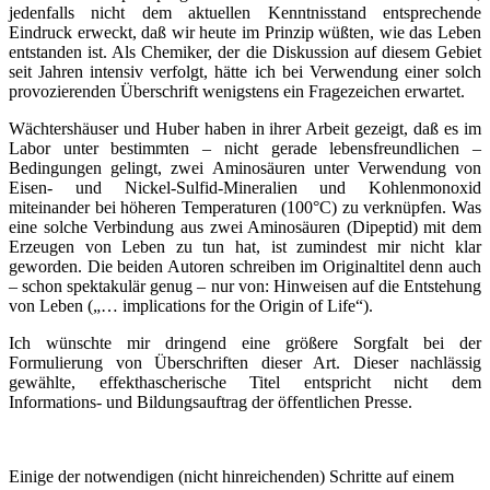
jedenfalls nicht dem aktuellen Kenntnisstand entsprechende
Eindruck erweckt, daß wir heute im Prinzip wüßten, wie das Leben
entstanden ist. Als Chemiker, der die Diskussion auf diesem Gebiet
seit Jahren intensiv verfolgt, hätte ich bei Verwendung einer solch
provozierenden Überschrift wenigstens ein Fragezeichen erwartet.
Wächtershäuser und Huber haben in ihrer Arbeit gezeigt, daß es im
Labor unter bestimmten – nicht gerade lebensfreundlichen –
Bedingungen gelingt, zwei Aminosäuren unter Verwendung von
Eisen- und Nickel-Sulfid-Mineralien und Kohlenmonoxid
miteinander bei höheren Temperaturen (100°C) zu verknüpfen. Was
eine solche Verbindung aus zwei Aminosäuren (Dipeptid) mit dem
Erzeugen von Leben zu tun hat, ist zumindest mir nicht klar
geworden. Die beiden Autoren schreiben im Originaltitel denn auch
– schon spektakulär genug – nur von: Hinweisen auf die Entstehung
von Leben („… implications for the Origin of Life“).
Ich wünschte mir dringend eine größere Sorgfalt bei der
Formulierung von Überschriften dieser Art. Dieser nachlässig
gewählte, effekthascherische Titel entspricht nicht dem
Informations- und Bildungsauftrag der öffentlichen Presse.
Einige der notwendigen (nicht hinreichenden) Schritte auf einem