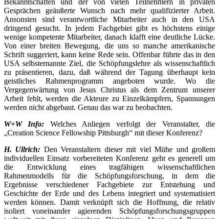
Bekanntschaften und der von vielen Teilnehmern in privaten
Gesprächen geäußerte Wunsch nach mehr qualifizierter Arbeit.
Ansonsten sind verantwortliche Mitarbeiter auch in den USA
dringend gesucht. In jedem Fachgebiet gibt es höchstens einige
wenige kompetente Mitarbeiter, danach klafft eine deutliche Lücke.
Von einer breiten Bewegung, die uns so manche amerikanische
Schrift suggeriert, kann keine Rede sein. Offenbar führte das in den
USA selbsternannte Ziel, die Schöpfungslehre als wissenschaftlich
zu präsentieren, dazu, daß während der Tagung überhaupt kein
geistliches Rahmenprogramm angeboten wurde. Wo die
Vergegenwärtung von Jesus Christus als dem Zentrum unserer
Arbeit fehlt, werden die Akteure zu Einzelkämpfern, Spannungen
werden nicht abgebaut. Genau das war zu beobachten.
W+W Info:
Welches Anliegen verfolgt der Veranstalter, die
„Creation Science Fellowship Pittsburgh“ mit dieser Konferenz?
H. Ullrich:
Den Veranstaltern dieser mit viel Mühe und großem
individuellen Einsatz vorbereiteten Konferenz geht es generell um
die Entwicklung eines tragfähigen wissenschaftlichen
Rahmenmodells für die Schöpfungsforschung, in dem die
Ergebnisse verschiedener Fachgebiete zur Entstehung und
Geschichte der Erde und des Lebens integriert und systematisiert
werden können. Damit verknüpft sich die Hoffnung, die relativ
isoliert voneinander agierenden Schöpfungsforschungsgruppen