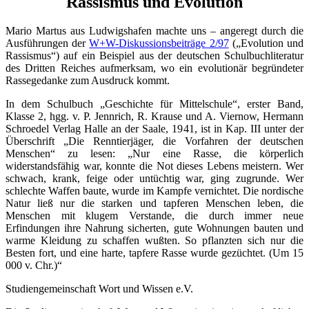
Rassismus und Evolution
Mario Martus aus Ludwigshafen machte uns – angeregt durch die
Ausführungen der
W+W-Diskussionsbeiträge 2/97
(„Evolution und
Rassismus“) auf ein Beispiel aus der deutschen Schulbuchliteratur
des Dritten Reiches aufmerksam, wo ein evolutionär begründeter
Rassegedanke zum Ausdruck kommt.
In dem Schulbuch „Geschichte für Mittelschule“, erster Band,
Klasse 2, hgg. v. P. Jennrich, R. Krause und A. Viernow, Hermann
Schroedel Verlag Halle an der Saale, 1941, ist in Kap. III unter der
Überschrift „Die Renntierjäger, die Vorfahren der deutschen
Menschen“ zu lesen: „Nur eine Rasse, die körperlich
widerstandsfähig war, konnte die Not dieses Lebens meistern. Wer
schwach, krank, feige oder untüchtig war, ging zugrunde. Wer
schlechte Waffen baute, wurde im Kampfe vernichtet. Die nordische
Natur ließ nur die starken und tapferen Menschen leben, die
Menschen mit klugem Verstande, die durch immer neue
Erfindungen ihre Nahrung sicherten, gute Wohnungen bauten und
warme Kleidung zu schaffen wußten. So pflanzten sich nur die
Besten fort, und eine harte, tapfere Rasse wurde gezüchtet. (Um 15
000 v. Chr.)“
Studiengemeinschaft Wort und Wissen e.V.