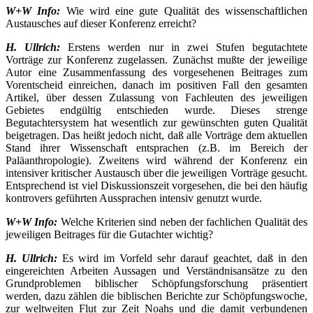
W+W Info:
Wie wird eine gute Qualität des wissenschaftlichen
Austausches auf dieser Konferenz erreicht?
H. Ullrich:
Erstens werden nur in zwei Stufen begutachtete
Vorträge zur Konferenz zugelassen. Zunächst mußte der jeweilige
Autor eine Zusammenfassung des vorgesehenen Beitrages zum
Vorentscheid einreichen, danach im positiven Fall den gesamten
Artikel, über dessen Zulassung von Fachleuten des jeweiligen
Gebietes endgültig entschieden wurde. Dieses strenge
Begutachtersystem hat wesentlich zur gewünschten guten Qualität
beigetragen. Das heißt jedoch nicht, daß alle Vorträge dem aktuellen
Stand ihrer Wissenschaft entsprachen (z.B. im Bereich der
Paläanthropologie). Zweitens wird während der Konferenz ein
intensiver kritischer Austausch über die jeweiligen Vorträge gesucht.
Entsprechend ist viel Diskussionszeit vorgesehen, die bei den häufig
kontrovers geführten Aussprachen intensiv genutzt wurde.
W+W Info:
Welche Kriterien sind neben der fachlichen Qualität des
jeweiligen Beitrages für die Gutachter wichtig?
H. Ullrich:
Es wird im Vorfeld sehr darauf geachtet, daß in den
eingereichten Arbeiten Aussagen und Verständnisansätze zu den
Grundproblemen biblischer Schöpfungsforschung präsentiert
werden, dazu zählen die biblischen Berichte zur Schöpfungswoche,
zur weltweiten Flut zur Zeit Noahs und die damit verbundenen