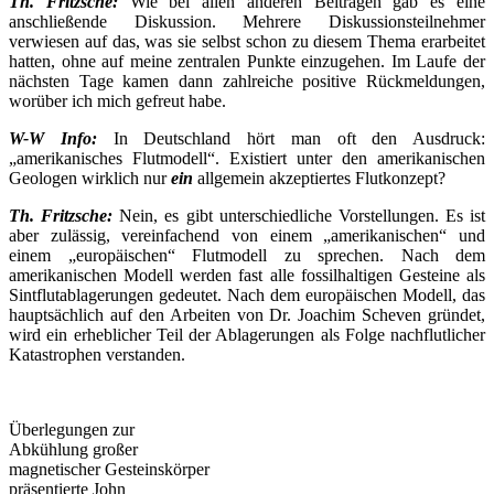
Th. Fritzsche:
Wie bei allen anderen Beiträgen gab es eine
anschließende Diskussion. Mehrere Diskussionsteilnehmer
verwiesen auf das, was sie selbst schon zu diesem Thema erarbeitet
hatten, ohne auf meine zentralen Punkte einzugehen. Im Laufe der
nächsten Tage kamen dann zahlreiche positive Rückmeldungen,
worüber ich mich gefreut habe.
W-W Info:
In Deutschland hört man oft den Ausdruck:
„amerikanisches Flutmodell“. Existiert unter den amerikanischen
Geologen wirklich nur
ein
allgemein akzeptiertes Flutkonzept?
Th. Fritzsche:
Nein, es gibt unterschiedliche Vorstellungen. Es ist
aber zulässig, vereinfachend von einem „amerikanischen“ und
einem „europäischen“ Flutmodell zu sprechen. Nach dem
amerikanischen Modell werden fast alle fossilhaltigen Gesteine als
Sintflutablagerungen gedeutet. Nach dem europäischen Modell, das
hauptsächlich auf den Arbeiten von Dr. Joachim Scheven gründet,
wird ein erheblicher Teil der Ablagerungen als Folge nachflutlicher
Katastrophen verstanden.
Überlegungen zur
Abkühlung großer
magnetischer Gesteinskörper
präsentierte John