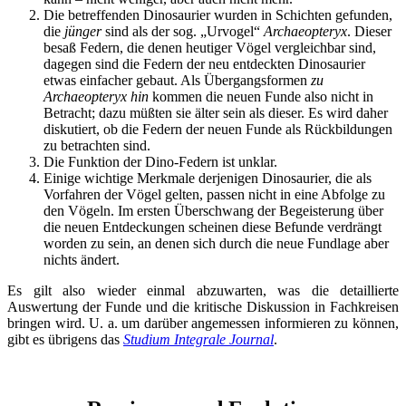
Die betreffenden Dinosaurier wurden in Schichten gefunden,
die
jünger
sind als der sog. „Urvogel“
Archaeopteryx
. Dieser
besaß Federn, die denen heutiger Vögel vergleichbar sind,
dagegen sind die Federn der neu entdeckten Dinosaurier
etwas einfacher gebaut. Als Übergangsformen
zu
Archaeopteryx hin
kommen die neuen Funde also nicht in
Betracht; dazu müßten sie älter sein als dieser. Es wird daher
diskutiert, ob die Federn der neuen Funde als Rückbildungen
zu betrachten sind.
Die Funktion der Dino-Federn ist unklar.
Einige wichtige Merkmale derjenigen Dinosaurier, die als
Vorfahren der Vögel gelten, passen nicht in eine Abfolge zu
den Vögeln. Im ersten Überschwang der Begeisterung über
die neuen Entdeckungen scheinen diese Befunde verdrängt
worden zu sein, an denen sich durch die neue Fundlage aber
nichts ändert.
Es gilt also wieder einmal abzuwarten, was die detaillierte
Auswertung der Funde und die kritische Diskussion in Fachkreisen
bringen wird. U. a. um darüber angemessen informieren zu können,
gibt es übrigens das
Studium Integrale Journal
.