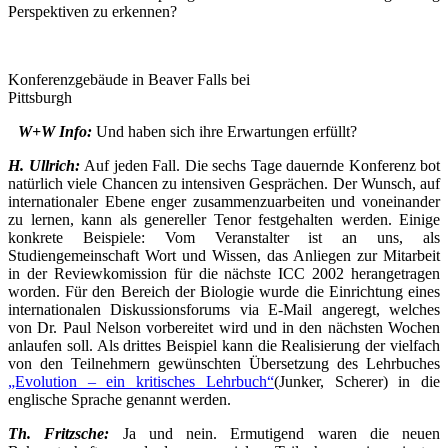
Perspektiven zu erkennen?
Konferenzgebäude in Beaver Falls bei
Pittsburgh
W+W Info:
Und haben sich ihre Erwartungen erfüllt?
H. Ullrich:
Auf jeden Fall. Die sechs Tage dauernde Konferenz bot
natürlich viele Chancen zu intensiven Gesprächen. Der Wunsch, auf
internationaler Ebene enger zusammenzuarbeiten und voneinander
zu lernen, kann als genereller Tenor festgehalten werden. Einige
konkrete Beispiele: Vom Veranstalter ist an uns, als
Studiengemeinschaft Wort und Wissen, das Anliegen zur Mitarbeit
in der Reviewkomission für die nächste ICC 2002 herangetragen
worden. Für den Bereich der Biologie wurde die Einrichtung eines
internationalen Diskussionsforums via E-Mail angeregt, welches
von Dr. Paul Nelson vorbereitet wird und in den nächsten Wochen
anlaufen soll. Als drittes Beispiel kann die Realisierung der vielfach
von den Teilnehmern gewünschten Übersetzung des Lehrbuches
„Evolution – ein kritisches Lehrbuch“
(Junker, Scherer) in die
englische Sprache genannt werden.
Th. Fritzsche:
Ja und nein. Ermutigend waren die neuen