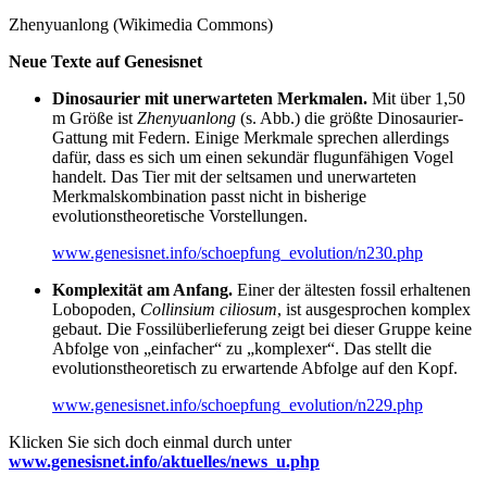
Zhenyuanlong (Wikimedia Commons)
Neue Texte auf Genesisnet
Dinosaurier mit unerwarteten Merkmalen.
Mit über 1,50
m Größe ist
Zhenyuanlong
(s. Abb.) die größte Dinosaurier-
Gattung mit Federn. Einige Merkmale sprechen allerdings
dafür, dass es sich um einen sekundär flugunfähigen Vogel
handelt. Das Tier mit der seltsamen und unerwarteten
Merkmalskombination passt nicht in bisherige
evolutionstheoretische Vorstellungen.
www.genesisnet.info/schoepfung_evolution/n230.php
Komplexität am Anfang.
Einer der ältesten fossil erhaltenen
Lobopoden,
Collinsium ciliosum
, ist ausgesprochen komplex
gebaut. Die Fossilüberlieferung zeigt bei dieser Gruppe keine
Abfolge von „einfacher“ zu „komplexer“. Das stellt die
evolutionstheoretisch zu erwartende Abfolge auf den Kopf.
www.genesisnet.info/schoepfung_evolution/n229.php
Klicken Sie sich doch einmal durch unter
www.genesisnet.info/aktuelles/news_u.php