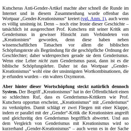
Kutscheras Anti-Gender-Artikel machte aber schnell die Runde im
Internet und in diesem Zusammenhang wurde offenbar das
Wortpaar „Gender-Kreationismus“ kreiert
(vgl. Anm. 1)
, auch wenn
es völlig unsinnig ist. Denn – noch eine Ironie dieser Geschichte –
tatsächlich ist ausgerechnet Prof. Kutschera mit seiner Kritik am
Genderismus in gewisser Hinsicht zum Verbündeten von
„Kreationisten“ geworden, denn diese haben neben
wissenschaftlichen Tatsachen vor allem die biblischen
Schöpfungstexte als Begründung für die geschöpfliche Ordnung der
Geschlechter; daher widersprechen gerade sie dem Genderismus.
Wenn eine Lehre
nicht
zum Genderismus passt, dann ist es die
biblische Schöpfungslehre. Daher ist das Wortpaar „Gender-
Kreationismus“ wohl eine der unsinnigsten Wortkombinationen, die
je erfunden wurden – ein wahres Oxymoron.
Aber hinter dieser Wortschöpfung steckt natürlich dennoch
System.
Der Begriff „Kreationismus“ hat in der Öffentlichkeit einen
so schlechten Ruf, dass es Genderismus-Kritikern wie Prof.
Kutschera opportun erscheint, „Kreationismus“ mit „Genderismus“
zu verknüpfen. Damit schlägt er zwei Fliegen mit einer Klappe,
indem er parallel mit der „Gender“-Kritik die Kreationisten angreift
und gleichzeitig den Genderismus begrifflich abwertet. Und aus
dem Vergleich von Genderismus mit Kreationismus wird so
kurzerhand „Gender-Kreationismus“ – auch wenn es in der Sache