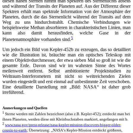
diesen nahen Sternen nimmt man Spektren des Sternenlichts abseits
und während der Transits der Planeten auf. Aus der Differenz dieser
Spektren erhält man spektrale Information von der Atmosphäre der
Planeten, durch die das Sternenlicht während der Transits auf dem
Weg zu uns hindurchstrahlt. Chemische Verbindungen wie
beispielsweise Methan absorbieren in charakteristischen Linien, man
kann also damit herausfinden, welche Gase in der
5
Planetenatmosphäre vorhanden sind.
Um jedoch ein Bild von Kepler-452b zu erzeugen, das so detailliert
wie die Illustration ist, bräuchte man ein optisches Teleskop mit
einem Objektivdurchmesser, der etwa sieben Mal so groß ist wie die
gesamte Erde. Davon sind wir im wahrsten Sinne des Wortes
meilenweit entfernt. Selbst ambitionierte Projektstudien zu
Weltraum-Interferometern mit nicht so weitreichenden Zielen
wurden eingestellt und erst einmal auf unbestimmte Zeit verschoben.
Eine detaillierte Darstellung mit „Bild: NASA“ ist daher grob
irreführend.
Anmerkungen und Quellen
1
Sterne werden mit Zahlen bezeichnet (also z.B. Kepler-452); entdeckt man bei
ihnen Planeten, werden diese mit Kleinbuchstaben markiert, angefangen mit b.
2
www.nasa.gov/press-release/nasa-kepler-mission-discovers-bigger-older-
cousin-to-earth
; Übersetzung: „NASA‘s Kepler-Mission entdeckt größeren,