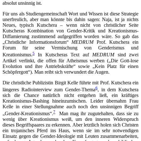
absolut unsinnig ist.
Für uns als Studiengemeinschaft Wort und Wissen ist diese Strategie
unerfreulich, aber man könnte bis dahin sagen: Naja, ist ja nichts
Neues, typisch Kutschera – wenn nicht von christlicher Seite
Kutscheras Kombination von Gender-Kritik und Kreationismus-
Diffamierung zustimmend aufgegriffen worden wäre. So gab das
„Christliche Informationsforum“
MEDRUM
Prof. Kutschera ein
Forum für seine Vermischung von Genderismus und
5
Kreationismus.
In Kutscheras Text auf
MEDRUM
sind zwei
Artikel verlinkt, die offen für Atheismus werben („Die Gott-lose
Evolution und ihre Antriebskräfte“ sowie „Kein Platz für einen
Schöpfergott“). Man reibt sich verwundert die Augen.
Die christliche Publizistin Birgit Kelle führte mit Prof. Kutschera ein
6
längeres Radiointerview zum Gender-Thema
, in dem Kutschera
sich die Chance natürlich nicht entgehen ließ, ein kräftiges
Kreationismus-Bashing hineinzumischen. Leider übernahm Frau
Kelle in einer Stellungnahme auch noch den unsinnigen Begriff
7
„Gender-Kreationismus“.
Man mag ihr zugutehalten, dass sie zu
wenig über Kreationismus weiß, um den inneren Widerspruch
dieses Begriffspaares zu erkennen. Aber letztlich holen sich Christen
ein trojanisches Pferd ins Haus, wenn sie im sehr notwendigen
Einsatz gegen die Gender-Ideologie mit Leuten zusammenarbeiten,