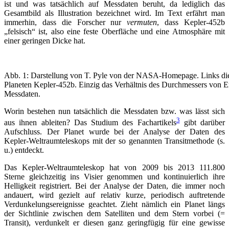
ist und was tatsächlich auf Messdaten beruht, da lediglich das
Gesamtbild als Illustration bezeichnet wird. Im Text erfährt man
immerhin, dass die Forscher nur
vermuten
, dass Kepler-452b
„felsisch“ ist, also eine feste Oberfläche und eine Atmosphäre mit
einer geringen Dicke hat.
Abb. 1: Darstellung von T. Pyle von der NASA-Homepage. Links die E
Planeten Kepler-452b. Einzig das Verhältnis des Durchmessers von E
Messdaten.
Worin bestehen nun tatsächlich die Messdaten bzw. was lässt sich
3
aus ihnen ableiten? Das Studium des Fachartikels
gibt darüber
Aufschluss. Der Planet wurde bei der Analyse der Daten des
Kepler-Weltraumteleskops mit der so genannten Transitmethode (s.
u.) entdeckt.
Das Kepler-Weltraumteleskop hat von 2009 bis 2013 111.800
Sterne gleichzeitig ins Visier genommen und kontinuierlich ihre
Helligkeit registriert. Bei der Analyse der Daten, die immer noch
andauert, wird gezielt auf relativ kurze, periodisch auftretende
Verdunkelungsereignisse geachtet. Zieht nämlich ein Planet längs
der Sichtlinie zwischen dem Satelliten und dem Stern vorbei (=
Transit), verdunkelt er diesen ganz geringfügig für eine gewisse