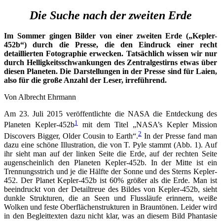
Die Suche nach der zweiten Erde
Im Sommer gingen Bilder von einer zweiten Erde („Kepler-
452b“) durch die Presse, die den Eindruck einer recht
detaillierten Fotographie erwecken. Tatsächlich wissen wir nur
durch Helligkeitsschwankungen des Zentralgestirns etwas über
diesen Planeten. Die Darstellungen in der Presse sind für Laien,
also für die große Anzahl der Leser, irreführend.
Von Albrecht Ehrmann
Am 23. Juli 2015 veröffentlichte die NASA die Entdeckung des
1
Planeten Kepler-452b
mit dem Titel „NASA’s Kepler Mission
2
Discovers Bigger, Older Cousin to Earth“.
In der Presse fand man
dazu eine schöne Illustration, die von T. Pyle stammt (Abb. 1). Auf
ihr sieht man auf der linken Seite die Erde, auf der rechten Seite
augenscheinlich den Planeten Kepler-452b. In der Mitte ist ein
Trennungsstrich und je die Hälfte der Sonne und des Sterns Kepler-
452. Der Planet Kepler-452b ist 60% größer als die Erde. Man ist
beeindruckt von der Detailtreue des Bildes von Kepler-452b, sieht
dunkle Strukturen, die an Seen und Flussläufe erinnern, weiße
Wolken und feste Oberflächenstrukturen in Brauntönen. Leider wird
in den Begleittexten dazu nicht klar, was an diesem Bild Phantasie