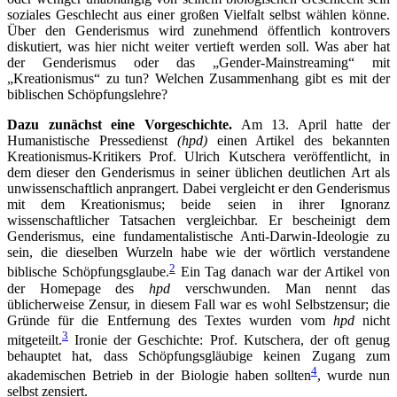
soziales Geschlecht aus einer großen Vielfalt selbst wählen könne.
Über den Genderismus wird zunehmend öffentlich kontrovers
diskutiert, was hier nicht weiter vertieft werden soll. Was aber hat
der Genderismus oder das „Gender-Mainstreaming“ mit
„Kreationismus“ zu tun? Welchen Zusammenhang gibt es mit der
biblischen Schöpfungslehre?
Dazu zunächst eine Vorgeschichte.
Am 13. April hatte der
Humanistische Pressedienst
(hpd)
einen Artikel des bekannten
Kreationismus-Kritikers Prof. Ulrich Kutschera veröffentlicht, in
dem dieser den Genderismus in seiner üblichen deutlichen Art als
unwissenschaftlich anprangert. Dabei vergleicht er den Genderismus
mit dem Kreationismus; beide seien in ihrer Ignoranz
wissenschaftlicher Tatsachen vergleichbar. Er bescheinigt dem
Genderismus, eine fundamentalistische Anti-Darwin-Ideologie zu
sein, die dieselben Wurzeln habe wie der wörtlich verstandene
2
biblische Schöpfungsglaube.
Ein Tag danach war der Artikel von
der Homepage des
hpd
verschwunden. Man nennt das
üblicherweise Zensur, in diesem Fall war es wohl Selbstzensur; die
Gründe für die Entfernung des Textes wurden vom
hpd
nicht
3
mitgeteilt.
Ironie der Geschichte: Prof. Kutschera, der oft genug
behauptet hat, dass Schöpfungsgläubige keinen Zugang zum
4
akademischen Betrieb in der Biologie haben sollten
, wurde nun
selbst zensiert.