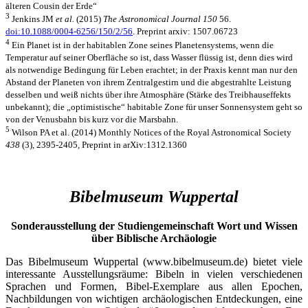
älteren Cousin der Erde“
3
Jenkins JM
et al.
(2015)
The Astronomical Journal 150
56.
doi:10.1088/0004-6256/150/2/56
. Preprint arxiv: 1507.06723
4
Ein Planet ist in der habitablen Zone seines Planetensystems, wenn die
Temperatur auf seiner Oberfläche so ist, dass Wasser flüssig ist, denn dies wird
als notwendige Bedingung für Leben erachtet; in der Praxis kennt man nur den
Abstand der Planeten von ihrem Zentralgestirn und die abgestrahlte Leistung
desselben und weiß nichts über ihre Atmosphäre (Stärke des Treibhauseffekts
unbekannt); die „optimistische“ habitable Zone für unser Sonnensystem geht so
von der Venusbahn bis kurz vor die Marsbahn.
5
Wilson PA et al. (2014) Monthly Notices of the Royal Astronomical Society
438
(3), 2395-2405, Preprint in arXiv:1312.1360
Bibelmuseum Wuppertal
Sonderausstellung der Studiengemeinschaft Wort und Wissen
über Biblische Archäologie
Das Bibelmuseum Wuppertal (www.bibelmuseum.de) bietet viele
interessante Ausstellungsräume: Bibeln in vielen verschiedenen
Sprachen und Formen, Bibel-Exemplare aus allen Epochen,
Nachbildungen von wichtigen archäologischen Entdeckungen, eine