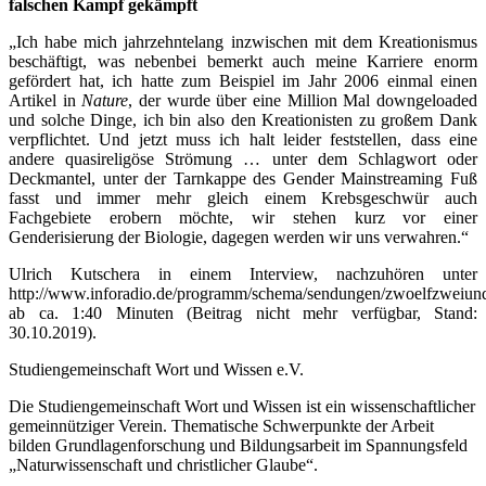
falschen Kampf gekämpft
„Ich habe mich jahrzehntelang inzwischen mit dem Kreationismus
beschäftigt, was nebenbei bemerkt auch meine Karriere enorm
gefördert hat, ich hatte zum Beispiel im Jahr 2006 einmal einen
Artikel in
Nature
, der wurde über eine Million Mal downgeloaded
und solche Dinge, ich bin also den Kreationisten zu großem Dank
verpflichtet. Und jetzt muss ich halt leider feststellen, dass eine
andere quasireligöse Strömung … unter dem Schlagwort oder
Deckmantel, unter der Tarnkappe des Gender Mainstreaming Fuß
fasst und immer mehr gleich einem Krebsgeschwür auch
Fachgebiete erobern möchte, wir stehen kurz vor einer
Genderisierung der Biologie, dagegen werden wir uns verwahren.“
Ulrich Kutschera in einem Interview, nachzuhören unter
http://www.inforadio.de/programm/schema/sendungen/zwoelfzweiun
ab ca. 1:40 Minuten (Beitrag nicht mehr verfügbar, Stand:
30.10.2019).
Studiengemeinschaft Wort und Wissen e.V.
Die Studiengemeinschaft Wort und Wissen ist ein wissenschaftlicher
gemeinnütziger Verein. Thematische Schwerpunkte der Arbeit
bilden Grundlagenforschung und Bildungsarbeit im Spannungsfeld
„Naturwissenschaft und christlicher Glaube“.