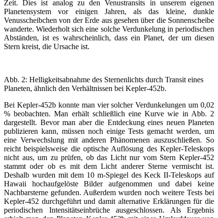
Zeit. Dies ist analog zu den Venustransits in unserem eigenen
Planetensystem vor einigen Jahren, als das kleine, dunkle
Venusscheibchen von der Erde aus gesehen über die Sonnenscheibe
wanderte. Wiederholt sich eine solche Verdunkelung in periodischen
Abständen, ist es wahrscheinlich, dass ein Planet, der um diesen
Stern kreist, die Ursache ist.
Abb. 2: Helligkeitsabnahme des Sternenlichts durch Transit eines
Planeten, ähnlich den Verhältnissen bei Kepler-452b.
Bei Kepler-452b konnte man vier solcher Verdunkelungen um 0,02
% beobachten. Man erhält schließlich eine Kurve wie in Abb. 2
dargestellt. Bevor man aber die Entdeckung eines neuen Planeten
publizieren kann, müssen noch einige Tests gemacht werden, um
eine Verwechslung mit anderen Phänomenen auszuschließen. So
reicht beispielsweise die optische Auflösung des Kepler-Teleskops
nicht aus, um zu prüfen, ob das Licht nur vom Stern Kepler-452
stammt oder ob es mit dem Licht anderer Sterne vermischt ist.
Deshalb wurden mit dem 10 m-Spiegel des Keck II-Teleskops auf
Hawaii hochaufgelöste Bilder aufgenommen und dabei keine
Nachbarsterne gefunden. Außerdem wurden noch weitere Tests bei
Kepler-452 durchgeführt und damit alternative Erklärungen für die
periodischen Intensitätseinbrüche ausgeschlossen. Als Ergebnis