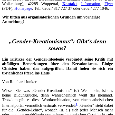
Wolkenburg), 42285 Wuppertal,
Kontakt
,
Information
,
Flyer
(PDF),
Homepage
, Tel.: 0202 / 317 727 37 oder 0202 / 277 1046.
Wir bitten aus organisatorischen Gründen um vorherige
Anmeldung!
„Gender-Kreationismus“: Gibt‘s denn
sowas?
Ein Kritiker der Gender-Ideologie verbindet seine Kritik mit
abfälligen Bemerkungen über den Kreationismus. Einige
Christen haben das aufgegriffen. Damit holen sie sich ein
trojanisches Pferd ins Haus.
Von Reinhard Junker
Wissen Sie, was „Gender-Kreationismus“ ist? Wenn nein, ist das
keine Bildungslücke, denn wahrscheinlich weiß das niemand.
Trotzdem gibt es diese Wortkombination, von einem atheistischen
1
Internetportal vermutlich erstmals verwendet.
„Gender“ steht dabei
für die „Gender-Lehre“, wonach (u. a.) sich jeder Mensch mehr
oder weniger unabhängig von seinem biologischen Geschlecht sein