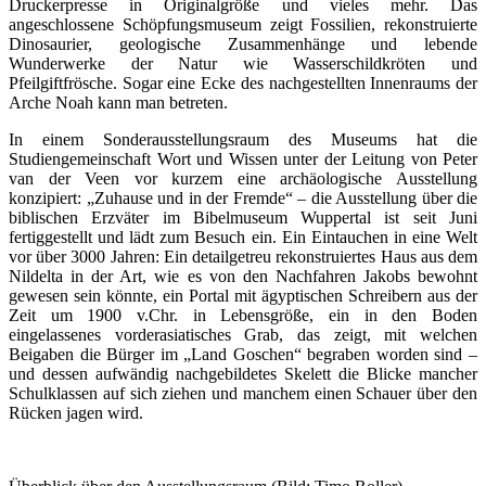
Druckerpresse in Originalgröße und vieles mehr. Das
angeschlossene Schöpfungsmuseum zeigt Fossilien, rekonstruierte
Dinosaurier, geologische Zusammenhänge und lebende
Wunderwerke der Natur wie Wasserschildkröten und
Pfeilgiftfrösche. Sogar eine Ecke des nachgestellten Innenraums der
Arche Noah kann man betreten.
In einem Sonderausstellungsraum des Museums hat die
Studiengemeinschaft Wort und Wissen unter der Leitung von Peter
van der Veen vor kurzem eine archäologische Ausstellung
konzipiert: „Zuhause und in der Fremde“ – die Ausstellung über die
biblischen Erzväter im Bibelmuseum Wuppertal ist seit Juni
fertiggestellt und lädt zum Besuch ein. Ein Eintauchen in eine Welt
vor über 3000 Jahren: Ein detailgetreu rekonstruiertes Haus aus dem
Nildelta in der Art, wie es von den Nachfahren Jakobs bewohnt
gewesen sein könnte, ein Portal mit ägyptischen Schreibern aus der
Zeit um 1900 v.Chr. in Lebensgröße, ein in den Boden
eingelassenes vorderasiatisches Grab, das zeigt, mit welchen
Beigaben die Bürger im „Land Goschen“ begraben worden sind –
und dessen aufwändig nachgebildetes Skelett die Blicke mancher
Schulklassen auf sich ziehen und manchem einen Schauer über den
Rücken jagen wird.