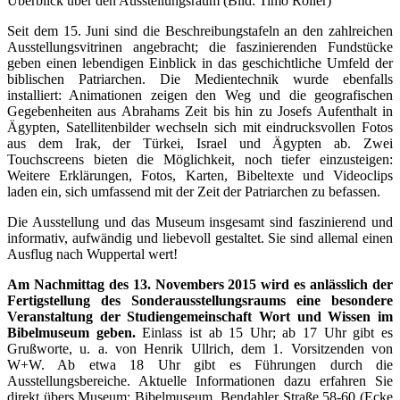
Überblick über den Ausstellungsraum (Bild: Timo Roller)
Seit dem 15. Juni sind die Beschreibungstafeln an den zahlreichen
Ausstellungsvitrinen angebracht; die faszinierenden Fundstücke
geben einen lebendigen Einblick in das geschichtliche Umfeld der
biblischen Patriarchen. Die Medientechnik wurde ebenfalls
installiert: Animationen zeigen den Weg und die geografischen
Gegebenheiten aus Abrahams Zeit bis hin zu Josefs Aufenthalt in
Ägypten, Satellitenbilder wechseln sich mit eindrucksvollen Fotos
aus dem Irak, der Türkei, Israel und Ägypten ab. Zwei
Touchscreens bieten die Möglichkeit, noch tiefer einzusteigen:
Weitere Erklärungen, Fotos, Karten, Bibeltexte und Videoclips
laden ein, sich umfassend mit der Zeit der Patriarchen zu befassen.
Die Ausstellung und das Museum insgesamt sind faszinierend und
informativ, aufwändig und liebevoll gestaltet. Sie sind allemal einen
Ausflug nach Wuppertal wert!
Am Nachmittag des 13. Novembers 2015 wird es anlässlich der
Fertigstellung des Sonderausstellungsraums eine besondere
Veranstaltung der Studiengemeinschaft Wort und Wissen im
Bibelmuseum geben.
Einlass ist ab 15 Uhr; ab 17 Uhr gibt es
Grußworte, u. a. von Henrik Ullrich, dem 1. Vorsitzenden von
W+W. Ab etwa 18 Uhr gibt es Führungen durch die
Ausstellungsbereiche. Aktuelle Informationen dazu erfahren Sie
direkt übers Museum: Bibelmuseum, Bendahler Straße 58-60 (Ecke