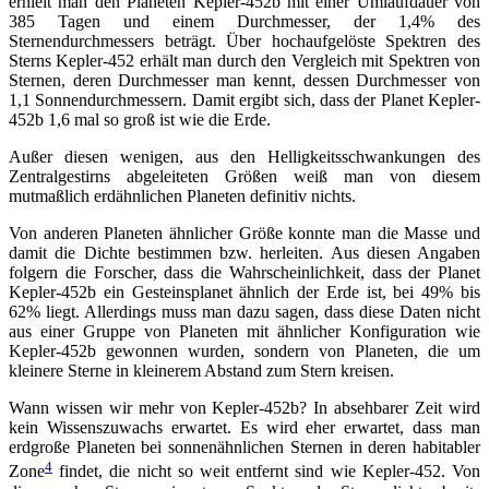
erhielt man den Planeten Kepler-452b mit einer Umlaufdauer von
385 Tagen und einem Durchmesser, der 1,4% des
Sternendurchmessers beträgt. Über hochaufgelöste Spektren des
Sterns Kepler-452 erhält man durch den Vergleich mit Spektren von
Sternen, deren Durchmesser man kennt, dessen Durchmesser von
1,1 Sonnendurchmessern. Damit ergibt sich, dass der Planet Kepler-
452b 1,6 mal so groß ist wie die Erde.
Außer diesen wenigen, aus den Helligkeitsschwankungen des
Zentralgestirns abgeleiteten Größen weiß man von diesem
mutmaßlich erdähnlichen Planeten definitiv nichts.
Von anderen Planeten ähnlicher Größe konnte man die Masse und
damit die Dichte bestimmen bzw. herleiten. Aus diesen Angaben
folgern die Forscher, dass die Wahrscheinlichkeit, dass der Planet
Kepler-452b ein Gesteinsplanet ähnlich der Erde ist, bei 49% bis
62% liegt. Allerdings muss man dazu sagen, dass diese Daten nicht
aus einer Gruppe von Planeten mit ähnlicher Konfiguration wie
Kepler-452b gewonnen wurden, sondern von Planeten, die um
kleinere Sterne in kleinerem Abstand zum Stern kreisen.
Wann wissen wir mehr von Kepler-452b? In absehbarer Zeit wird
kein Wissenszuwachs erwartet. Es wird eher erwartet, dass man
erdgroße Planeten bei sonnenähnlichen Sternen in deren habitabler
4
Zone
findet, die nicht so weit entfernt sind wie Kepler-452. Von