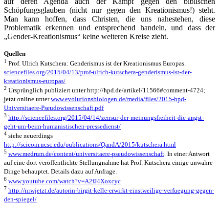
auf deren Agenda auch der Kampf gegen den biblischen
Schöpfungsglauben (nicht nur gegen den Kreationismus!) steht.
Man kann hoffen, dass Christen, die uns nahestehen, diese
Problematik erkennen und entsprechend handeln, und dass der
„Gender-Kreationismus“ keine weiteren Kreise zieht.
Quellen
1
Prof. Ulrich Kutschera: Genderismus ist der Kreationismus Europas.
sciencefiles.org/2015/04/13/prof-ulrich-kutschera-genderismus-ist-der-
kreationismus-europas/
2
Ursprünglich publiziert unter http://hpd.de/artikel/11566#comment-4724;
jetzt online unter
www.evolutionsbiologen.de/media/files/2015-hpd-
Universitaere-Pseudowissenschaft.pdf
3
http://sciencefiles.org/2015/04/14/zensur-der-meinungsfreiheit-die-angst-
geht-um-beim-humanistischen-pressedienst/
4
siehe neuerdings
http://scicom.ucsc.edu/publications/QandA/2015/kutschera.html
5
www.medrum.de/content/universitaere-pseudowissenschaft
. In einer Antwort
auf eine dort veröffentlichte Stellungnahme hat Prof. Kutschera einige unwahre
Dinge behauptet. Details dazu auf Anfrage.
6
www.youtube.com/watch?v=A2fJ4Xoxcyc
7
http://nrwjetzt.de/autorin-birgit-kelle-erwirkt-einstweilige-verfuegung-gegen-
den-spiegel/