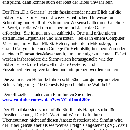
entspricht, dann könnte auch der Rest der Bibel unwahr sein.
Der Film „Die Genesis“ ist ein faszinierender neuer Blick auf die
biblischen, historischen und wissenschaftlichen Hinweise für
Schöpfung und Sintflut. Es kommen Wissenschaftler und Gelehrte
zu Wort, die die Welt um uns herum im Lichte der Genesis
erforschen. Sie führen uns an zahlreiche Orte und präsentieren
erstaunliche Ergebnisse und Einsichten – sei es in einem Computer-
Museum, am Vulkan Mt. St. Helens, unter dem Mikroskop, im
Grand Canyon, in einem College für Hebraistik, in einem Zoo oder
an einem Dinosaurier-Massengrab, um nur einige zu nennen. Dabei
werden insbesondere die Sichtweisen herausgestellt, wie der
biblische Text, die Lebewelt und die Gesteins- und
Fossilüberlieferung verstanden und interpretiert werden können.
Die zahlreichen Befunde führen schließlich zur gut begründeten
Schlussfolgerung: Die Genesis ist geschichtliche Wahrheit!
Den offiziellen Trailer zum Film finden Sie unter:
www.youtube.com/watch?v=tYCaDmuB99c
Der Film fokussiert stark auf die Sintflut als Hauptursache für
Fossilentstehung. Die SG Wort und Wissen ist in ihren
Überlegungen nicht auf diesen Ansatz festgelegt (die Sintflut wird
der Bibel gemäß aber als weltweites Ereignis angesehen!); vgl. dazu