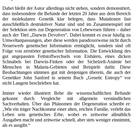
Dabei bleibt der Autor allerdings nicht stehen, sondern demonstriert,
dass insbesondere die Befunde der letzten 20 Jahre aus dem Bereich
der molekularen Genetik klar belegen, dass Mutationen fast
ausschließlich destruktiver Natur sind und im Zusammenspiel mit
der Selektion stets zur Degeneration von Lebewesen führen – daher
auch der Titel „Darwin
Devolves
“. Dabei kommt es zwar häufig zu
Umweltanpassungen, aber diese werden paradoxerweise nicht durch
Neuerwerb genetischer Information ermöglicht, sondern sind oft
Folge von zerstörter genetischer Information. Die Entwicklung des
gut angepassten Fettstoffwechsels von Eisbären, eines dicken
Schnabels bei Darwin-Finken oder der Sichelzell-Anämie bei
Menschen in Malaria-Gebieten sind Beispiele dafür. Diese
Beobachtungen stimmen gut mit denjenigen überein, die auch der
Genetiker John Sanford in seinem Buch „Genetic Entropy“ vor
nicht Langem beschrieben hat.
Immer wieder illustriert Behe die wissenschaftlichen Befunde
gekonnt durch Vergleiche mit allgemein verständlichen
Sachverhalten. Über das Phänomen der Degeneration schreibt er:
„Wie ein träger Nachkomme einer alten, reichen Familie, verlebt das
Leben sein genetisches Erbe, wobei es zeitweise allmählich
Ausgaben macht und zeitweise schnell, aber stets weniger einnimmt,
als es ausgibt.“