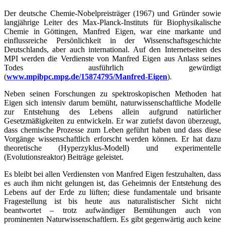
Der deutsche Chemie-Nobelpreisträger (1967) und Gründer sowie
langjährige Leiter des Max-Planck-Instituts für Biophysikalische
Chemie in Göttingen, Manfred Eigen, war eine markante und
einflussreiche Persönlichkeit in der Wissenschaftsgeschichte
Deutschlands, aber auch international. Auf den Internetseiten des
MPI werden die Verdienste von Manfred Eigen aus Anlass seines
Todes ausführlich gewürdigt
(
www.mpibpc.mpg.de/15874795/Manfred-Eigen
).
Neben seinen Forschungen zu spektroskopischen Methoden hat
Eigen sich intensiv darum bemüht, naturwissenschaftliche Modelle
zur Entstehung des Lebens allein aufgrund natürlicher
Gesetzmäßigkeiten zu entwickeln. Er war zutiefst davon überzeugt,
dass chemische Prozesse zum Leben geführt haben und dass diese
Vorgänge wissenschaftlich erforscht werden können. Er hat dazu
theoretische (Hyperzyklus-Modell) und experimentelle
(Evolutionsreaktor) Beiträge geleistet.
Es bleibt bei allen Verdiensten von Manfred Eigen festzuhalten, dass
es auch ihm nicht gelungen ist, das Geheimnis der Entstehung des
Lebens auf der Erde zu lüften; diese fundamentale und brisante
Fragestellung ist bis heute aus naturalistischer Sicht nicht
beantwortet – trotz aufwändiger Bemühungen auch von
prominenten Naturwissenschaftlern. Es gibt gegenwärtig auch keine