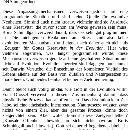
DNA umgeordnet.
Diese Anpassungsmechanismen verweisen jedoch auf eine
programmierte Situation und sind keine Quelle für evolutive
Neuheiten. Sie sind auch nicht kreativ, vielmehr sind sie Ausdruck
einer Kreativität, die zuvor schon am Werke gewesen sein muss.
Boris Schmidtgall verweist darauf, dass das sehr gut programmiert
ist. Die intelligenten Reaktionen auf Stress sind also keine
evolutionären Mechanismen und eignen sich daher auch nicht als
„Zeugen“ für Gottes Kreativität
in der Evolution
. Hier wird
vielmehr abgerufen, was längst programmiert wurde; diese
Mechanismen verweisen gerade auf eine geschaffene Situation und
nicht auf Evolution. Evolutionstheorien sind dagegen nun einmal
seit Darwin Versuche, die Entstehung der kompletten Vielfalt des
Lebens alleine auf der Basis von Zufällen und Naturgesetzen zu
modellieren. Und beides beinhaltet keinerlei Zielorientierung.
Damit bleibt auch völlig unklar, wie Gott in der Evolution wirkt.
Frau Drossel verweist in diesem Zusammenhang darauf, dass
physikalische Prozesse kausal offen seien. Dass Evolution kein Ziel
habe, sei eine atheistische Interpretation. Naturgesetze wüssten zwar
nichts von einem Ziel, aber der gesamte Prozess könne doch
zielgerichtet sein. Aber woher kommt diese Zielgerichtetheit?
„Kausale Offenheit“ bewirkt an sich nichts (worauf Boris
Schmidtgall auch hinweist). Gott sei dauernd begleitend dabei, „in