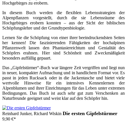
Hochgebirges zu erobern.
In diesem Buch werden die flexiblen Lebensstrategien der
Alpenpflanzen vorgestellt, durch die sie Lebensräume des
Hochgebirges erobern konnten – aus der Sicht der biblischen
Schöpfungslehre und der Grundtypenbiologie.
Lernen Sie die Schöpfung von einer ihrer beeindruckendsten Seiten
her kennen! Die faszinierenden Fähigkeiten der hochalpinen
Pflanzenwelt lassen den Phantasiereichtum und Genialität des
Schöpfers erahnen. Hier sind Schönheit und Zweckmäßigkeit
besonders auffällig gepaart.
Das „Gipfelstürmer“-Buch war längere Zeit vergriffen und liegt nun
in neuer, kompakter Aufmachung und in handlichem Format vor. Es
passt in jeden Rucksack oder in die Jackentasche und bietet viele
wertvolle Hinweise für ein intensives Kennenlernen der
Alpenblumen und ihrer Einrichtungen für das Leben unter extremen
Bedingungen. Das Buch ist auch sehr gut zum Verschenken an
Naturfreunde geeignet und weist klar auf den Schöpfer hin.
Die ersten Gipfelstürmer
Reinhard Junker, Richard Wiskin
9,90
€
*