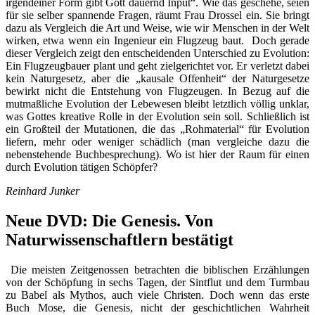
irgendeiner Form gibt Gott dauernd Input“. Wie das geschehe, seien
für sie selber spannende Fragen, räumt Frau Drossel ein. Sie bringt
dazu als Vergleich die Art und Weise, wie wir Menschen in der Welt
wirken, etwa wenn ein Ingenieur ein Flugzeug baut. Doch gerade
dieser Vergleich zeigt den entscheidenden Unterschied zu Evolution:
Ein Flugzeugbauer plant und geht zielgerichtet vor. Er verletzt dabei
kein Naturgesetz, aber die „kausale Offenheit“ der Naturgesetze
bewirkt nicht die Entstehung von Flugzeugen. In Bezug auf die
mutmaßliche Evolution der Lebewesen bleibt letztlich völlig unklar,
was Gottes kreative Rolle in der Evolution sein soll. Schließlich ist
ein Großteil der Mutationen, die das „Rohmaterial“ für Evolution
liefern, mehr oder weniger schädlich (man vergleiche dazu die
nebenstehende Buchbesprechung). Wo ist hier der Raum für einen
durch Evolution tätigen Schöpfer?
Reinhard Junker
Neue DVD: Die Genesis. Von
Naturwissenschaftlern bestätigt
Die meisten Zeitgenossen betrachten die biblischen Erzählungen
von der Schöpfung in sechs Tagen, der Sintflut und dem Turmbau
zu Babel als Mythos, auch viele Christen. Doch wenn das erste
Buch Mose, die Genesis, nicht der geschichtlichen Wahrheit