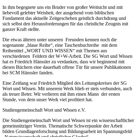
In ihm begegnete uns ein Bruder von großer Weitsicht und mit
liebevoll gelebter Weisheit, der ausgehend vom biblischen
Fundament das aktuelle Zeitgeschehen geistlich durchdrang und
sich selbst den Herausforderungen für das christliche Zeugnis mit
ganzer Kraft stellte.
Die etwas älteren unter unseren Freunden kennen noch die
sogenannte „blaue Reihe“, eine Taschenbuchreihe mit dem
Reihentitel „WORT UND WISSEN“ mit Themen aus
verschiedenen Feldern der W+W-Arbeit. Die SG Wort und Wissen
hat es Friedrich Hänssler zu verdanken, dass wir beginnend mit
diesen Büchern eine dauerhaft offene Tür für unsere Publikationen
bei SCM Hänssler fanden.
Eine Zeitlang war Friedrich Mitglied des Leitungskreises der SG
Wort und Wissen. Mit unserem Werk blieb er stets verbunden, auch
als treuer Beter. Wir verlieren mit ihm einen Mann der ersten
Stunde, von dem unser Werk viel profitiert hat.
Studiengemeinschaft Wort und Wissen e.V.
Die Studiengemeinschaft Wort und Wissen ist ein wissenschaftlicher
gemeinnütziger Verein. Thematische Schwerpunkte der Arbeit
bilden Grundlagenforschung und Bildungsarbeit im Spannungsfeld
„Naturwissenschaft und christlicher Glaube“.