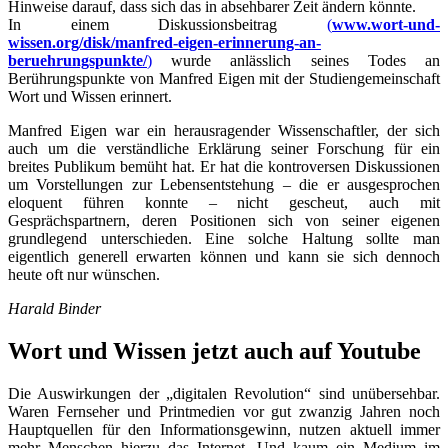
Hinweise darauf, dass sich das in absehbarer Zeit ändern könnte.
In einem Diskussionsbeitrag
(
www.wort-und-
wissen.org/disk/manfred-eigen-erinnerung-an-
beruehrungspunkte/
)
wurde anlässlich seines Todes an
Berührungspunkte von Manfred Eigen mit der Studiengemeinschaft
Wort und Wissen erinnert.
Manfred Eigen war ein herausragender Wissenschaftler, der sich
auch um die verständliche Erklärung seiner Forschung für ein
breites Publikum bemüht hat. Er hat die kontroversen Diskussionen
um Vorstellungen zur Lebensentstehung – die er ausgesprochen
eloquent führen konnte – nicht gescheut, auch mit
Gesprächspartnern, deren Positionen sich von seiner eigenen
grundlegend unterschieden. Eine solche Haltung sollte man
eigentlich generell erwarten können und kann sie sich dennoch
heute oft nur wünschen.
Harald Binder
Wort und Wissen jetzt auch auf Youtube
Die Auswirkungen der „digitalen Revolution“ sind unübersehbar.
Waren Fernseher und Printmedien vor gut zwanzig Jahren noch
Hauptquellen für den Informationsgewinn, nutzen aktuell immer
mehr Menschen hierzu das Internet. Und kaum ein Medium im