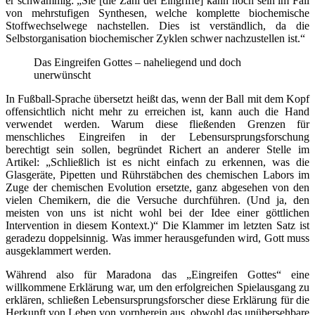
er schwammig: „Sie [die Zahl der Eingriffe] kann hoch sein im Fall
von mehrstufigen Synthesen, welche komplette biochemische
Stoffwechselwege nachstellen. Dies ist verständlich, da die
Selbstorganisation biochemischer Zyklen schwer nachzustellen ist.“
Das Eingreifen Gottes – naheliegend und doch
unerwünscht
In Fußball-Sprache übersetzt heißt das, wenn der Ball mit dem Kopf
offensichtlich nicht mehr zu erreichen ist, kann auch die Hand
verwendet werden. Warum diese fließenden Grenzen für
menschliches Eingreifen in der Lebensursprungsforschung
berechtigt sein sollen, begründet Richert an anderer Stelle im
Artikel: „Schließlich ist es nicht einfach zu erkennen, was die
Glasgeräte, Pipetten und Rührstäbchen des chemischen Labors im
Zuge der chemischen Evolution ersetzte, ganz abgesehen von den
vielen Chemikern, die die Versuche durchführen. (Und ja, den
meisten von uns ist nicht wohl bei der Idee einer göttlichen
Intervention in diesem Kontext.)“ Die Klammer im letzten Satz ist
geradezu doppelsinnig. Was immer herausgefunden wird, Gott muss
ausgeklammert werden.
Während also für Maradona das „Eingreifen Gottes“ eine
willkommene Erklärung war, um den erfolgreichen Spielausgang zu
erklären, schließen Lebensursprungsforscher diese Erklärung für die
Herkunft von Leben von vornherein aus, obwohl das unübersehbare