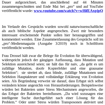
Dauer aufgezeichnet, das anschließend auf 44 Minuten
zusammengeschnitten und Ende Mai bei „pro“ und auf YouTube
veröffentlicht wurde:
www.youtube.com/watch?v=wHifEAxpjpQ
Im Verlaufe des Gesprächs wurden sowohl naturwissenschaftliche
als auch biblische Aspekte angesprochen. Zwei mir besonders
interessant erscheinende Punkte sollen hier herausgegriffen und
kommentiert werden. Eine Zusammenfassung des Gesprächs soll im
„pro“-Medienmagazin (Ausgabe 3/2019) noch in Schriftform
veröffentlicht werden.
Frau Drossel hält zwar die Belege für Evolution für überwältigend,
widerspricht jedoch der gängigen Auffassung, dass Mutation und
Selektion ausreichend seien; sie hält das für naiv, „da geht es um
zufällige Mutation, doofe Kopierfehler und eine grausame
Selektion“; sie streitet ab, dass blinde, zufällige Mutationen und
Selektion Hauptakteure und vollständige Erklärung von Evolution
seien. Als Begründung verweist sie darauf, dass Erbgut sich selbst
verändern könne angesichts von Herausforderungen. Beispielsweise
würden bei Bakterien unter Stress Mechanismen angeworfen, die
das Erbgut der Bakterien beeinflussen. „Da wird sozusagen eine
intelligente Suche durchgeführt nach einer Lösung für das
Problem.“ Oder unter Stress würden Transposonen aktiviert und