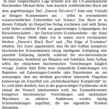
In einer vergleichbaren Lage befindet sich der US-amerikanische
Biochemiker Michael Behe. Sein kürzlich veröffentlichtes Buch mit
1
dem angriffslustigen Titel „Darwin
Devolves
“
löste eine Vielzahl
an bissigen Kommentaren aus – selbst in renommierten
wissenschaftlichen Zeitschriften wie
Science
. Das Buch ist in
diesem Frühjahr im HarperOne-Verlag erschienen und stellt Behes
wohl bisher schärfste Kritik am gegenwärtigen Leitparadigma der
Biowissenschaften – der Darwin’schen Evolutionslehre – dar. Seine
zentrale These bleibt dabei wie in seinen zuvor erschienenen
Werken „Darwin’s Black Box“ und „The Edge of Evolution“
erhalten. Der Autor argumentiert, dass für den Aufbau komplexer
biochemischer Konstruktionen einzig intelligente Schöpfung eine
plausible Erklärung darstellt, während der neo-darwinistische
Mechanismus, bestehend aus Mutation und Selektion, beim Aufbau
selbst der einfachsten biochemischen Vorrichtungen kläglich
versagt. Zudem führt Behe neue erstaunliche Entdeckungen wie
Bakterien mit Zahnstangen-Getriebe oder Panzerketten an, um
aufzuzeigen, dass das berühmt gewordene bakterielle Flagellum
keineswegs ein Einzelfall von „nichtreduzierbarer Komplexität“ ist.
Es wird dabei deutlich, dass in der gegenwärtigen Fachliteratur nicht
einmal der Versuch unternommen wird, das Zustandekommen
komplexer biochemischer Vorrichtungen und molekularer
Maschinen zu erklären. Stattdessen werden häufig
Scheinerklärungen angeführt, die das eigentliche Problem
übergehen.