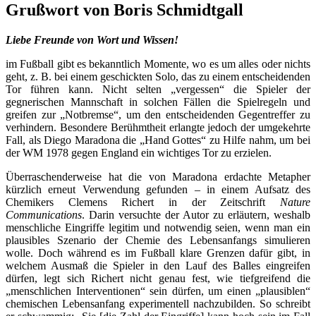
Grußwort von Boris Schmidtgall
Liebe Freunde von Wort und Wissen!
im Fußball gibt es bekanntlich Momente, wo es um alles oder nichts
geht, z. B. bei einem geschickten Solo, das zu einem entscheidenden
Tor führen kann. Nicht selten „vergessen“ die Spieler der
gegnerischen Mannschaft in solchen Fällen die Spielregeln und
greifen zur „Notbremse“, um den entscheidenden Gegentreffer zu
verhindern. Besondere Berühmtheit erlangte jedoch der umgekehrte
Fall, als Diego Maradona die „Hand Gottes“ zu Hilfe nahm, um bei
der WM 1978 gegen England ein wichtiges Tor zu erzielen.
Überraschenderweise hat die von Maradona erdachte Metapher
kürzlich erneut Verwendung gefunden – in einem Aufsatz des
Chemikers Clemens Richert in der Zeitschrift
Nature
Communications
. Darin versuchte der Autor zu erläutern, weshalb
menschliche Eingriffe legitim und notwendig seien, wenn man ein
plausibles Szenario der Chemie des Lebensanfangs simulieren
wolle. Doch während es im Fußball klare Grenzen dafür gibt, in
welchem Ausmaß die Spieler in den Lauf des Balles eingreifen
dürfen, legt sich Richert nicht genau fest, wie tiefgreifend die
„menschlichen Interventionen“ sein dürfen, um einen „plausiblen“
chemischen Lebensanfang experimentell nachzubilden. So schreibt