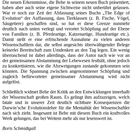
Die neuen Erkenntnisse, die Behe in seinem neuen Buch präsentiert,
haben aber auch seine eigene Sichtweise nicht unberührt gelassen.
War er noch zur Zeit der Abfassung seines Buchs „The Edge of
Evolution“ der Auffassung, dass Tierklassen (z. B. Fische, Vögel,
Säugetiere) geschaffen sind, so hat er diese Grenze nunmehr
deutlich nach unten verlegt und verortet Schöpfung auf der Ebene
von Familien (z. B. Pferdeartige, Katzenartige, Hundeartige etc.).
Damit stellt er eine erfrischende Ausnahme zu vielen anderen
Wissenschaftlern dar, die selbst angesichts überwältigender Belege
keinerlei Bereitschaft zum Umdenken an den Tag legen. Ein wenig
überraschend ist dabei allerdings, dass der Autor nach wie vor an
der gemeinsamen Abstammung der Lebewesen festhält, ohne jedoch
zu konkretisieren, wie die Abzweigungen zustande gekommen sein
könnten. Die Spannung zwischen angenommener Schöpfung und
zugleich befürworteter gemeinsamer Abstammung wird nicht
aufgelöst.
Schließlich widmet Behe der Kritik an den Entwicklungen innerhalb
der Wissenschaft großen Raum. Es gelingt ihm aufzuzeigen, welch
fatale und in unserer Zeit deutlich sichtbare Konsequenzen die
Darwin’sche Evolutionslehre für die Mentalität der Wissenschaftler
nach sich zieht. Insgesamt ist Behe mit diesem Buch ein kraftvolles
Werk gelungen, das bei Weitem mehr als nur lesenswert ist.
Boris Schmidtgall