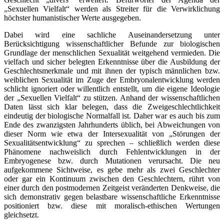
„Sexuellen Vielfalt“ werden als Streiter für die Verwirklichung
höchster humanistischer Werte ausgegeben.
Dabei wird eine sachliche Auseinandersetzung unter
Berücksichtigung wissenschaftlicher Befunde zur biologischen
Grundlage der menschlichen Sexualität weitgehend vermieden. Die
vielfach und sicher belegten Erkenntnisse über die Ausbildung der
Geschlechtsmerkmale und mit ihnen der typisch männlichen bzw.
weiblichen Sexualität im Zuge der Embryonalentwicklung werden
schlicht ignoriert oder willentlich entstellt, um die eigene Ideologie
der „Sexuellen Vielfalt“ zu stützen. Anhand der wissenschaftlichen
Daten lässt sich klar belegen, dass die Zwei­geschlechtlichkeit
eindeutig der biologische Normalfall ist. Daher war es auch bis zum
Ende des zwanzigsten Jahrhunderts üblich, bei Abweichungen von
dieser Norm wie etwa der Intersexualität von „Störungen der
Sexualitätsentwicklung“ zu sprechen – schließlich werden diese
Phänomene nachweislich durch Fehlentwicklungen in der
Embryogenese bzw. durch Mutationen verursacht. Die neu
aufgekommene Sichtweise, es gebe mehr als zwei Geschlechter
oder gar ein Kontinuum zwischen den Geschlechtern, rührt von
einer durch den postmodernen Zeitgeist veränderten Denkweise, die
sich demonstrativ gegen belastbare wissenschaftliche Erkenntnisse
positioniert bzw. diese mit moralisch-ethischen Wertungen
gleichsetzt.