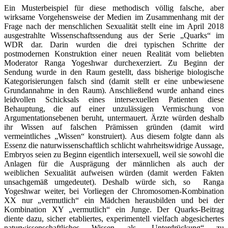
Ein Musterbeispiel für diese methodisch völlig falsche, aber
wirksame Vorgehensweise der Medien im Zusammenhang mit der
Frage nach der menschlichen Sexualität stellt eine im April 2018
ausgestrahlte Wissenschaftssendung aus der Serie „Quarks“ im
WDR dar. Darin wurden die drei typischen Schritte der
postmodernen Konstruktion einer neuen Realität vom beliebten
Moderator Ranga Yogeshwar durchexerziert. Zu Beginn der
Sendung wurde in den Raum gestellt, dass bisherige biologische
Kategorisierungen falsch sind (damit stellt er eine unbewiesene
Grundannahme in den Raum). Anschließend wurde anhand eines
leidvollen Schicksals eines intersexuellen Patienten diese
Behauptung, die auf einer unzulässigen Vermischung von
Argumentationsebenen beruht, untermauert. Ärzte würden deshalb
ihr Wissen auf falschen Prämissen gründen (damit wird
vermeintliches „Wissen“ konstruiert). Aus diesem folgte dann als
Essenz die naturwissenschaftlich schlicht wahrheitswidrige Aussage,
Embryos seien zu Beginn eigentlich intersexuell, weil sie sowohl die
Anlagen für die Ausprägung der männlichen als auch der
weiblichen Sexualität aufweisen würden (damit werden Fakten
unsachgemäß umgedeutet). Deshalb würde sich, so Ranga
Yogeshwar weiter, bei Vorliegen der Chromosomen-Kombination
XX nur „vermutlich“ ein Mädchen herausbilden und bei der
Kombination XY „vermutlich“ ein Junge. Der Quarks-Beitrag
diente dazu, sicher etabliertes, experimentell vielfach abgesichertes
naturwissenschaftliches Wissen als „Unterdrückung“ zu