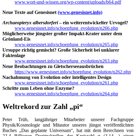
www.wort-und-wissen.org/wp-content/uploads/b64.pdf
Neue Texte auf Genesisnet
(www.genesisnet.info)
Archaeopteryx albersdorferi
– ein weiterentwickelter Urvogel?
www.genesisnet.info/schoepfung_evolution/n266.php
Möglicherweise jüngster großer Impakt-Krater unter dem
Grönland-Eis
www.genesisnet.info/schoepfung_evolution/n265.php
Ursuppe richtig gemischt? Große Sicherheit bei unklarer
Faktenlage
www.genesisnet.info/schoepfung_evolution/n263.php
Neue Beobachtungen zu Gletscherseeausbrüchen
https://www.genesisnet.info/schoepfung_evolution/n262.php
Nachahmung von Evolution oder intelligentes Design
www.genesisnet.info/schoepfung_evolution/n261.php
Schritte zum Leben ohne Enzyme?
www.genesisnet.info/schoepfung_evolution/n264.php
Weltrekord zur Zahl „pi“
Peter Trüb, langjähriger Mitarbeiter unserer Fachgruppe
Physik/Kosmologie und Mitautor unseres jüngst veröffentlichten
Buches „Das geplante Universum“, hat mit dem Berechnen von
22,4 Billionen Dezimalstellen der Kreiszahl π (3,14…) einen