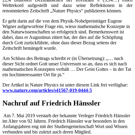
Weltrekord aufgestellt und dazu seine Reflektionen in der
renommierten Zeitschrift „Nature Physics“ publizieren können.
Er geht darin auf die von dem Physik-Nobelpreisträger Eugene
Wigner aufgeworfene Frage ein, wieso mathematische Konzepte in
den Naturwissenschaften so erfolgreich sind. Bemerkenswert ist
dabei, dass er Augustinus zitiert hat, der dies auf die Schöpfung
durch Gott zurückführte, ohne dass dieser Bezug seitens der
Zeitschrift bemängelt wurde.
Am Schluss des Beitrags schreibt er (in Übersetzung): „… nach
dieser Sicht ordnet Gott unser Universum so an, dass es sich nach
mathematischen Konzepten verhält … Der Geist Gottes – in der Tat
ein hochinteressanter Ort für pi.“
Der Artikel in Nature Physics ist unter diesem Link frei verfügbar:
www.nature.com/articles/s41567-019-0444-5
Nachruf auf Friedrich Hänssler
Am 7. Mai 2019 verstarb der bekannte Verleger Friedrich Hänssler
im Alter von 92 Jahren. Friedrich Hänssler war besonders in den
Anfangsjahren eng mit der Studiengemeinschaft Wort und Wissen
verbunden und bis zuletzt auch deren Mitglied.