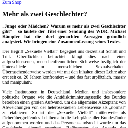
Zum Shop
Mehr als zwei Geschlechter?
„Junge oder Mädchen? Warum es mehr als zwei Geschlechter
gibt“ – so lautete der Titel einer Sendung des WDR. Michael
Kämpfer hat die dort gemachten Aussagen gründlich
analysiert. Wir bringen eine Zusammenfassung seines Textes.
Der Begriff „Sexuelle Vielfalt“ begegnet uns derzeit auf Schritt und
Tritt. Oberflächlich betrachtet klingt dies nach einer
aufgeschlossenen, menschenfreundlichen Sichtweise bezüglich der
Unterschiede im menschlichen Sexualverhalten.
Überraschenderweise werden wir mit den Inhalten dieser Lehre aber
erst seit ca. 20 Jahren konfrontiert – und das fast urplötzlich, massiv
und manipulativ.
Viele Institutionen in Deutschland, Medien und insbesondere
politische Organe wie die Antidiskriminierungsstelle des Bundes
betreiben einen großen Aufwand, um die allgemeine Akzeptanz von
Abweichungen von der heterosexuellen Lebensweise als „normal“
zu etablieren. So ist die „Sexuelle Vielfalt“ mittlerweile als
fächerübergreifendes Leitthema in die Lehrpläne aller Bundesländer
aufgenommen worden und das Personenstandsrecht wurde um das
Geschlecht „divers“ erweitert. Befürworter der Agenda der