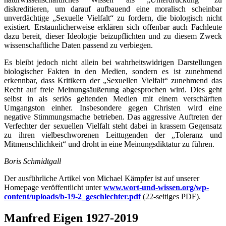
diskreditieren, um darauf aufbauend eine moralisch scheinbar
unverdächtige „Sexuelle Vielfalt“ zu fordern, die biologisch nicht
existiert. Erstaunlicherweise erklären sich offenbar auch Fachleute
dazu bereit, dieser Ideologie beizupflichten und zu diesem Zweck
wissenschaftliche Daten passend zu verbiegen.
Es bleibt jedoch nicht allein bei wahrheitswidrigen Darstellungen
biologischer Fakten in den Medien, sondern es ist zunehmend
erkennbar, dass Kritikern der „Sexuellen Vielfalt“ zunehmend das
Recht auf freie Meinungsäußerung abgesprochen wird. Dies geht
selbst in als seriös geltenden Medien mit einem verschärften
Umgangston einher. Insbesondere gegen Christen wird eine
negative Stimmungsmache betrieben. Das aggressive Auftreten der
Verfechter der sexuellen Vielfalt steht dabei in krassem Gegensatz
zu ihren vielbeschworenen Leittugenden der „Toleranz und
Mitmenschlichkeit“ und droht in eine Meinungsdiktatur zu führen.
Boris Schmidtgall
Der ausführliche Artikel von Michael Kämpfer ist auf unserer
Homepage veröffentlicht unter
www.wort-und-wissen.org/wp-
content/uploads/b-19-2_geschlechter.pdf
(22-seitiges PDF).
Manfred Eigen 1927-2019