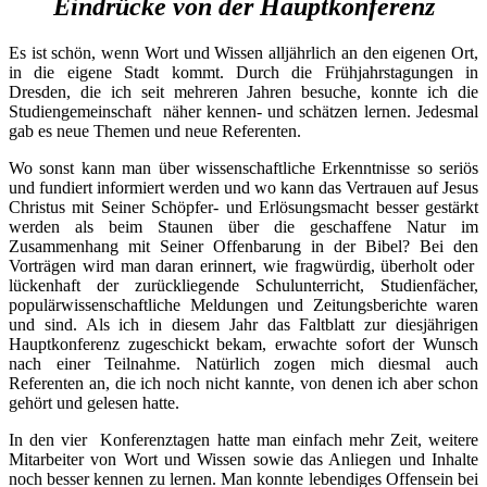
Eindrücke von der Hauptkonferenz
Es ist schön, wenn Wort und Wissen alljährlich an den eigenen Ort,
in die eigene Stadt kommt. Durch die Frühjahrstagungen in
Dresden, die ich seit mehreren Jahren besuche, konnte ich die
Studiengemeinschaft näher kennen- und schätzen lernen. Jedesmal
gab es neue Themen und neue Referenten.
Wo sonst kann man über wissenschaftliche Erkenntnisse so seriös
und fundiert informiert werden und wo kann das Vertrauen auf Jesus
Christus mit Seiner Schöpfer- und Erlösungsmacht besser gestärkt
werden als beim Staunen über die geschaffene Natur im
Zusammenhang mit Seiner Offenbarung in der Bibel? Bei den
Vorträgen wird man daran erinnert, wie fragwürdig, überholt oder
lückenhaft der zurückliegende Schulunterricht, Studienfächer,
populärwissenschaftliche Meldungen und Zeitungsberichte waren
und sind. Als ich in diesem Jahr das Faltblatt zur diesjährigen
Hauptkonferenz zugeschickt bekam, erwachte sofort der Wunsch
nach einer Teilnahme. Natürlich zogen mich diesmal auch
Referenten an, die ich noch nicht kannte, von denen ich aber schon
gehört und gelesen hatte.
In den vier Konferenztagen hatte man einfach mehr Zeit, weitere
Mitarbeiter von Wort und Wissen sowie das Anliegen und Inhalte
noch besser kennen zu lernen. Man konnte lebendiges Offensein bei