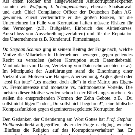
Als ersten Redner und ausgewiesenen Antikorruptionsexperten
konnten wir
Wolfgang J. Schaupensteiner
, ehemals Staatsanwalt
und auch Chief Compliance Officer der Deutschen Bahn AG,
gewinnen. Zuerst verdeutlichte er die großen Risiken, für die
Unternehmen im Falle von Korruption haften müssen: Risiken für
das Vermögen (z.B. Bußgelder, Einbruch des Aktienkurses,
Ausschluss von Ausschreibungsverfahren) und für die Reputation
des Unternehmens (z.B. Kundenruf, Firmenimage).
Dr. Stephan Schmitz
ging in seinem Beitrag der Frage nach, welche
Motive die Mitarbeiter in Unternehmen bewegen, gegen geltendes
Recht zu verstoßen (neben Korruption auch Datendiebstahl,
Manipulation von Daten, Verletzung von Datenschutzrechten usw.).
Im Mittelpunkt der Ausführungen stand die Einordnung einer
Vielzahl von Motiven wie Habgier, Anerkennung, Arglosigkeit oder
„cosi fan tutte“ („es machen doch alle“) in eine Matrix aus Eigen-
vs. Fremdinteresse und monetäre vs. nichtmonetäre Vorteile. Die
meisten dieser Motive werden schon in der Bibel angesprochen. So
stellen die entsprechenden Normen der Zehn Gebote, z.B. „Du
sollst nicht lügen!“ oder „Du sollst nicht begehren!“, eine biblische
Kompassfunktion gegen eigeninteressegeleitete Korruption dar.
Den Gedanken der Orientierung am Wort Gottes hat
Prof. Stephan
Holthaus
indirekt aufgegriffen, als er der Frage nachging, welchen
„Einfluss die Religion auf das Korruptionsverhalten“ hat. Er