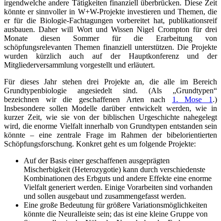
irgendwelche andere Tätigkeiten finanziell überbrücken. Diese Zeit
könnte er sinnvoller in W+W-Projekte investieren und Themen, die
er für die Biologie-Fachtagungen vorbereitet hat, publikationsreif
ausbauen. Daher will Wort und Wissen Nigel Crompton für drei
Monate diesen Sommer für die Erarbeitung von
schöpfungsrelevanten Themen finanziell unterstützen. Die Projekte
wurden kürzlich auch auf der Hauptkonferenz und der
Mitgliederversammlung vorgestellt und erläutert.
Für dieses Jahr stehen drei Projekte an, die alle im Bereich
Grundtypenbiologie angesiedelt sind. (Als „Grundtypen“
bezeichnen wir die geschaffenen Arten nach
1. Mose 1
.)
Insbesondere sollen Modelle darüber entwickelt werden, wie in
kurzer Zeit, wie sie von der biblischen Urgeschichte nahegelegt
wird, die enorme Vielfalt innerhalb von Grundtypen entstanden sein
könnte – eine zentrale Frage im Rahmen der bibelorientierten
Schöpfungsforschung. Konkret geht es um folgende Projekte:
Auf der Basis einer geschaffenen ausgeprägten
Mischerbigkeit (Heterozygotie) kann durch verschiedenste
Kombinationen des Erbguts und andere Effekte eine enorme
Vielfalt generiert werden. Einige Vorarbeiten sind vorhanden
und sollen ausgebaut und zusammengefasst werden.
Eine große Bedeutung für größere Variationsmöglichkeiten
könnte die Neuralleiste sein; das ist eine kleine Gruppe von