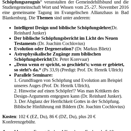
Schöpfungszeugnis
“ veranstalten der Gemeindehilfsbund und die
Studiengemeinschaft Wort und Wissen vom 25.-27. November 2016
eine gemeinsame Tagung im Evangelischen Allianzhaus in Bad
Blankenburg. Die
Themen
sind unter anderem:
Intelligent Design und biblische Schöpfungslehre
(Dr.
Reinhard Junker)
Der biblische Schöpfungsbericht im Licht des Neuen
Testaments
(Dr. Joachim Cochlovius)
Evolution oder Degeneration?
(Dr. Markus Blietz)
Astrophysikalische Zugänge zum biblischen
Schöpfungsbericht
(Dr. Peter Korevaar)
„Denn wenn er spricht, so geschieht’s; wenn er gebietet,
so steht’s da.“
(Ps 33,9) (Predigt: Prof. Dr. Henrik Ullrich)
Parallele Seminare:
1. Grundfragen von Schöpfung und Evolution am Beispiel
unseres Auges (Prof. Dr. Henrik Ullrich),
2. Hinweise auf einen Schöpfer!? Was man Kritikern des
Design-Arguments entgegnen kann (Dr. Reinhard Junker).
3. Der Abglanz der Herrlichkeit Gottes in der Schöpfung.
Biblische Hinführung mit Bildern (Dr. Joachim Cochlovius)
Kosten
: 102 € (EZ, Du), 86 € (DZ, Du), plus 20 €
Konferenzgebühr.