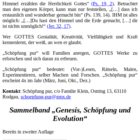
Himmel erzählen die Herrlichkeit Gottes“
(Ps. 19, 2)
. Betrachtet
man den eigenen Körper, kann man nur feststellen, „[…] dass ich
erstaunlich und wunderbar gemacht bin“ (Ps. 139, 14). IHM ist alles
möglich: „[…]Du hast den Himmel und die Erde gemacht, […] dir
ist nichts unmöglich!“
(Jer. 32, 17)
.
Wer GOTTES Genialität, Kreativität, Vielfältigkeit und Kraft
kennenlernt, der weiß, an wen er glaubt.
„Schöpfung pur“ will Familien anregen, GOTTES Werke zu
erforschen und sich daran zu erfreuen.
„Schöpfung pur“ bedeutet: (Vor-)Lesen, Rätseln, Malen,
Experimentieren, selber Machen und Forschen. „Schöpfung pur“
erscheint 4x im Jahr (März, Juni, Okt., Dez.)
Kontakt
: Schöpfung pur, c/o Familie Klein, Ostring 13, 63110
Rodgau,
schoepfung-pur@gmx.de
Sammelband „Genesis, Schöpfung und
Evolution“
Bereits in zweiter Auflage