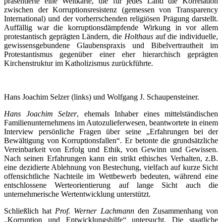
präsentierte eine Weltkarte, die für jedes Land die Korrelation
zwischen der Korruptionsresistenz (gemessen von Transparency
International) und der vorherrschenden religiösen Prägung darstellt.
Auffällig war die korruptionsdämpfende Wirkung in vor allem
protestantisch geprägten Ländern, die
Holthaus
auf die individuelle,
gewissensgebundene Glaubens­praxis und Bibelvertrautheit im
Protestantismus gegenüber einer eher hierarchisch geprägten
Kirchenstruktur im Katholizismus zurückführte.
Hans Joachim Selzer (links) und Wolfgang J. Schaupensteiner.
Hans Joachim Selzer
, ehemals Inhaber eines mittelständischen
Familienunternehmens im Autozulieferwesen, beantwortete in einem
Interview persönliche Fragen über seine „Erfahrungen bei der
Bewältigung von Korruptionsfallen“. Er betonte die grundsätzliche
Vereinbarkeit von Erfolg und Ethik, von Gewinn und Gewissen.
Nach seinen Erfahrungen kann ein strikt ethisches Verhalten, z.B.
eine dezidierte Ablehnung von Bestechung, vielfach auf kurze Sicht
offensichtliche Nachteile im Wettbewerb bedeuten, während eine
entschlossene Werteorientierung auf lange Sicht auch die
unternehmerische Wertentwicklung unterstützt.
Schließlich hat
Prof. Werner Lachmann
den Zusammenhang von
„Korruption und Entwicklungshilfe“ untersucht. Die staatliche