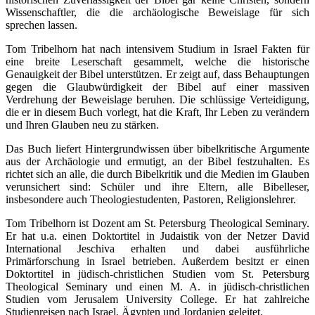
Wissenschaftler, die die archäologische Beweislage für sich
sprechen lassen.
Tom Tribelhorn hat nach intensivem Studium in Israel Fakten für
eine breite Leserschaft gesammelt, welche die historische
Genauigkeit der Bibel unterstützen. Er zeigt auf, dass Behauptungen
gegen die Glaubwürdigkeit der Bibel auf einer massiven
Verdrehung der Beweislage beruhen. Die schlüssige Verteidigung,
die er in diesem Buch vorlegt, hat die Kraft, Ihr Leben zu verändern
und Ihren Glauben neu zu stärken.
Das Buch liefert Hintergrundwissen über bibelkritische Argumente
aus der Archäologie und ermutigt, an der Bibel festzuhalten. Es
richtet sich an alle, die durch Bibelkritik und die Medien im Glauben
verunsichert sind: Schüler und ihre Eltern, alle Bibelleser,
insbesondere auch Theologiestudenten, Pastoren, Religionslehrer.
Tom Tribelhorn ist Dozent am St. Petersburg Theological Seminary.
Er hat u.a. einen Doktortitel in Judaistik von der Netzer David
International Jeschiva erhalten und dabei ausführliche
Primärforschung in Israel betrieben. Außerdem besitzt er einen
Doktortitel in jüdisch-christlichen Studien vom St. Petersburg
Theological Seminary und einen M. A. in jüdisch-christlichen
Studien vom Jerusalem University College. Er hat zahlreiche
Studienreisen nach Israel, Ägypten und Jordanien geleitet.