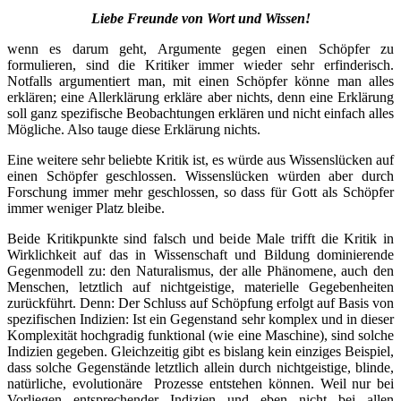
Liebe Freunde von Wort und Wissen!
wenn es darum geht, Argumente gegen einen Schöpfer zu
formulieren, sind die Kritiker immer wieder sehr erfinderisch.
Notfalls argumentiert man, mit einen Schöpfer könne man alles
erklären; eine Allerklärung erkläre aber nichts, denn eine Erklärung
soll ganz spezifische Beobachtungen erklären und nicht einfach alles
Mögliche. Also tauge diese Erklärung nichts.
Eine weitere sehr beliebte Kritik ist, es würde aus Wissenslücken auf
einen Schöpfer geschlossen. Wissenslücken würden aber durch
Forschung immer mehr geschlossen, so dass für Gott als Schöpfer
immer weniger Platz bleibe.
Beide Kritikpunkte sind falsch und beide Male trifft die Kritik in
Wirklichkeit auf das in Wissenschaft und Bildung dominierende
Gegenmodell zu: den Naturalismus, der alle Phänomene, auch den
Menschen, letztlich auf nichtgeistige, materielle Gegebenheiten
zurückführt. Denn: Der Schluss auf Schöpfung erfolgt auf Basis von
spezifischen Indizien: Ist ein Gegenstand sehr komplex und in dieser
Komplexität hochgradig funktional (wie eine Maschine), sind solche
Indizien gegeben. Gleichzeitig gibt es bislang kein einziges Beispiel,
dass solche Gegenstände letztlich allein durch nichtgeistige, blinde,
natürliche, evolutionäre Prozesse entstehen können. Weil nur bei
Vorliegen entsprechender Indizien und eben nicht bei allen