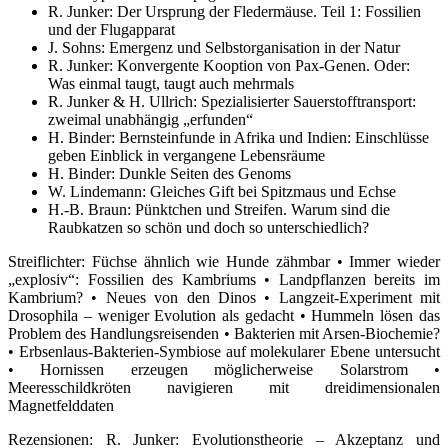
R. Junker: Der Ursprung der Fledermäuse. Teil 1: Fossilien
und der Flugapparat
J. Sohns: Emergenz und Selbstorganisation in der Natur
R. Junker: Konvergente Kooption von Pax-Genen. Oder:
Was einmal taugt, taugt auch mehrmals
R. Junker & H. Ullrich: Spezialisierter Sauerstofftransport:
zweimal unabhängig „erfunden“
H. Binder: Bernsteinfunde in Afrika und Indien: Einschlüsse
geben Einblick in vergangene Lebensräume
H. Binder: Dunkle Seiten des Genoms
W. Lindemann: Gleiches Gift bei Spitzmaus und Echse
H.-B. Braun: Pünktchen und Streifen. Warum sind die
Raubkatzen so schön und doch so unterschiedlich?
Streiflichter: Füchse ähnlich wie Hunde zähmbar • Immer wieder
„explosiv“: Fossilien des Kambriums • Landpflanzen bereits im
Kambrium? • Neues von den Dinos • Langzeit-Experiment mit
Drosophila – weniger Evolution als gedacht • Hummeln lösen das
Problem des Handlungsreisenden • Bakterien mit Arsen-Biochemie?
• Erbsenlaus-Bakterien-Symbiose auf molekularer Ebene untersucht
• Hornissen erzeugen möglicherweise Solarstrom •
Meeresschildkröten navigieren mit dreidimensionalen
Magnetfelddaten
Rezensionen: R. Junker: Evolutionstheorie – Akzeptanz und