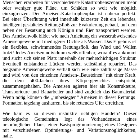
Menschen erarbeiten für verschiedenste Katastrophenszenarien mehr
oder weniger gute Pläne, um Schäden so weit wie möglich
einzugrenzen. Der Ameisen-Katastrophenplan ist nahezu perfekt.
Bei einer Überflutung wird innerhalb kürzester Zeit ein lebendes,
intelligent gestaltetes Rettungsfloß zur Evakuierung gebaut, auf dem
neben der Besatzung auch Königin und Eier transportiert werden.
Das Ameisenvolk bildet wie nach Anleitung ein wasserabweisendes
Ameisengewebe mit niedrigerer Dichte als Wasser. Das Ergebnis ist
ein flexibles, schwimmendes Rettungsfloß, das Wind und Wellen
trotzt! Jedes Ameisenindividuum weiß offenbar, worauf es ankommt
und sucht sich seinen Platz innerhalb der mehrschichtigen Struktur.
Eventuell entstandene Lücken werden selbständig repariert. Das
biegsame Ameisengewebe verhält sich wie eine zähflüssige Masse
und wird von den einzelnen Ameisen-„Bausteinen“ mit einer Kraft,
die dem 400-fachen ihres Körpergewichtes entspricht,
zusammengehalten. Die Ameisen agieren hier als Konstrukteure,
Transporteure und Bauarbeiter und sind zugleich das Baumaterial.
Wenn nötig können die „unbesiegten“ Ameisen in dieser Rettungs-
Formation tagelang ausharren, bis sie rettendes Ufer erreichen.
Wie kam es zu diesem instinktiv richtigen Handeln? Dieser
teleologische Gemeinsinn legt das Vorhandensein eines
ursprünglichen Plans, einer Basisprogrammierung eines Designers
mit verschiedenen Optimierungs- und Variationsmöglichkeiten,
nahe.