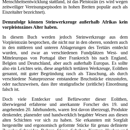
Menschheitsentwicklung stattfand, ist das Pleistozän (es wird wegen
zeitweiliger Vereisungsepisoden in hohen Breiten populär auch als
Eiszeitalter bezeichnet).
Demzufolge können Steinwerkzeuge außerhalb Afrikas kein
vorpleistozänes Alter haben.
In diesem Buch werden jedoch Steinwerkzeuge aus dem
Vorpleistozän besprochen, die nicht nur in den oberen, sondern auch
in den mittleren und unteren Ablagerungen des Tertiärs entdeckt
wurden, und zwar an verschiedenen Fundplätzen West- und
Mitteleuropas von Portugal über Frankreich bis nach England,
Belgien und Deutschland, aber auch außerhalb Europas. Es sollte
also ein Leichtes sein, diese angeblich tertiären Werkzeuge, Eolithen
genannt, mit guter Begründung rasch als Täuschung, als durch
verschiedene Naturprozesse entstandene Bruchstücke einzustufen,
oder nachzuweisen, dass ihre stratigrafische (zeitliche) Einordnung
falsch ist.
Doch viele Entdecker und Befürworter dieser Eolithen,
überwiegend erfahrene und anerkannte Forscher des 19. und
angehenden 20. Jahrhunderts, waren fest davon überzeugt, Produkte
denkender, planender und handwerklich begabter Wesen aus diesen
alten Schichten vor sich zu haben. Sie erkannten mit Sorgfalt
hergestellte und ergonomisch geformte Stücke für genau definierte