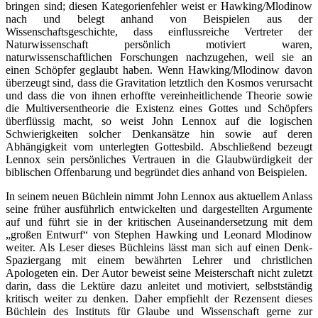
bringen sind; diesen Kategorienfehler weist er Hawking/Mlodinow
nach und belegt anhand von Beispielen aus der
Wissenschaftsgeschichte, dass einflussreiche Vertreter der
Naturwissenschaft persönlich motiviert waren,
naturwissenschaftlichen Forschungen nachzugehen, weil sie an
einen Schöpfer geglaubt haben. Wenn Hawking/Mlodinow davon
überzeugt sind, dass die Gravitation letztlich den Kosmos verursacht
und dass die von ihnen erhoffte vereinheitlichende Theorie sowie
die Multiversentheorie die Existenz eines Gottes und Schöpfers
überflüssig macht, so weist John Lennox auf die logischen
Schwierigkeiten solcher Denkansätze hin sowie auf deren
Abhängigkeit vom unterlegten Gottesbild. Abschließend bezeugt
Lennox sein persönliches Vertrauen in die Glaubwürdigkeit der
biblischen Offenbarung und begründet dies anhand von Beispielen.
In seinem neuen Büchlein nimmt John Lennox aus aktuellem Anlass
seine früher ausführlich entwickelten und dargestellten Argumente
auf und führt sie in der kritischen Auseinandersetzung mit dem
„großen Entwurf“ von Stephen Hawking und Leonard Mlodinow
weiter. Als Leser dieses Büchleins lässt man sich auf einen Denk-
Spaziergang mit einem bewährten Lehrer und christlichen
Apologeten ein. Der Autor beweist seine Meisterschaft nicht zuletzt
darin, dass die Lektüre dazu anleitet und motiviert, selbstständig
kritisch weiter zu denken. Daher empfiehlt der Rezensent dieses
Büchlein des Instituts für Glaube und Wissenschaft gerne zur