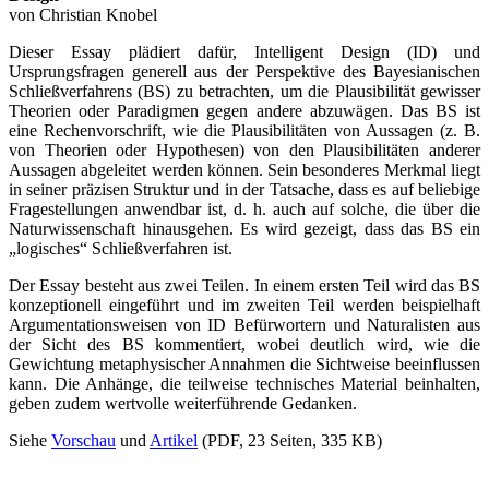
von Christian Knobel
Dieser Essay plädiert dafür, Intelligent Design (ID) und
Ursprungsfragen generell aus der Perspektive des Bayesianischen
Schließverfahrens (BS) zu betrachten, um die Plausibilität gewisser
Theorien oder Paradigmen gegen andere abzuwägen. Das BS ist
eine Rechenvorschrift, wie die Plausibilitäten von Aussagen (z. B.
von Theorien oder Hypothesen) von den Plausibilitäten anderer
Aussagen abgeleitet werden können. Sein besonderes Merkmal liegt
in seiner präzisen Struktur und in der Tatsache, dass es auf beliebige
Fragestellungen anwendbar ist, d. h. auch auf solche, die über die
Naturwissenschaft hinausgehen. Es wird gezeigt, dass das BS ein
„logisches“ Schließverfahren ist.
Der Essay besteht aus zwei Teilen. In einem ersten Teil wird das BS
konzeptionell eingeführt und im zweiten Teil werden beispielhaft
Argumentationsweisen von ID Befürwortern und Naturalisten aus
der Sicht des BS kommentiert, wobei deutlich wird, wie die
Gewichtung metaphysischer Annahmen die Sichtweise beeinflussen
kann. Die Anhänge, die teilweise technisches Material beinhalten,
geben zudem wertvolle weiterführende Gedanken.
Siehe
Vorschau
und
Artikel
(PDF, 23 Seiten, 335 KB)