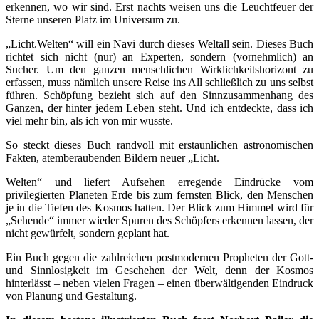
erkennen, wo wir sind. Erst nachts weisen uns die Leuchtfeuer der
Sterne unseren Platz im Universum zu.
„Licht.Welten“ will ein Navi durch dieses Weltall sein. Dieses Buch
richtet sich nicht (nur) an Experten, sondern (vornehmlich) an
Sucher. Um den ganzen menschlichen Wirklichkeitshorizont zu
erfassen, muss nämlich unsere Reise ins All schließlich zu uns selbst
führen. Schöpfung bezieht sich auf den Sinnzusammenhang des
Ganzen, der hinter jedem Leben steht. Und ich entdeckte, dass ich
viel mehr bin, als ich von mir wusste.
So steckt dieses Buch randvoll mit erstaunlichen astronomischen
Fakten, atemberaubenden Bildern neuer „Licht.
Welten“ und liefert Aufsehen erregende Eindrücke vom
privilegierten Planeten Erde bis zum fernsten Blick, den Menschen
je in die Tiefen des Kosmos hatten. Der Blick zum Himmel wird für
„Sehende“ immer wieder Spuren des Schöpfers erkennen lassen, der
nicht gewürfelt, sondern geplant hat.
Ein Buch gegen die zahlreichen postmodernen Propheten der Gott-
und Sinnlosigkeit im Geschehen der Welt, denn der Kosmos
hinterlässt – neben vielen Fragen – einen überwältigenden Eindruck
von Planung und Gestaltung.