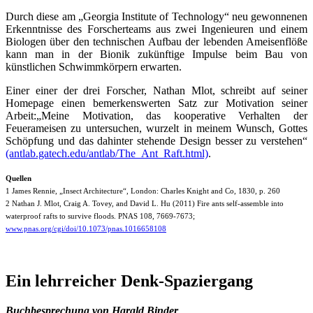
Durch diese am „Georgia Institute of Technology“ neu gewonnenen
Erkenntnisse des Forscherteams aus zwei Ingenieuren und einem
Biologen über den technischen Aufbau der lebenden Ameisenflöße
kann man in der Bionik zukünftige Impulse beim Bau von
künstlichen Schwimmkörpern erwarten.
Einer einer der drei Forscher, Nathan Mlot, schreibt auf seiner
Homepage einen bemerkenswerten Satz zur Motivation seiner
Arbeit:„Meine Motivation, das kooperative Verhalten der
Feuerameisen zu untersuchen, wurzelt in meinem Wunsch, Gottes
Schöpfung und das dahinter stehende Design besser zu verstehen“
(antlab.gatech.edu/antlab/The_Ant_Raft.html)
.
Quellen
1 James Rennie, „Insect Architecture“, London: Charles Knight and Co, 1830, p. 260
2 Nathan J. Mlot, Craig A. Tovey, and David L. Hu (2011) Fire ants self-assemble into
waterproof rafts to survive floods. PNAS 108, 7669-7673;
www.pnas.org/cgi/doi/10.1073/pnas.1016658108
Ein lehrreicher Denk-Spaziergang
Buchbesprechung von Harald Binder