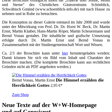
Diese Broschüre ermöglicht Ihnen die „Galerie über Sonne, Mond
und Sterne“ des Christlichen Gästezentrums Schönblick,
Schwäbisch Gmünd (www.schoenblick-info.de) mit nach Hause zu
nehmen und in Ruhe zu betrachten.
Die Konzeption zu dieser Galerie entstand im Jahr 2008 und wurde
unter der Mitwirkung von Prof. Dr. Dr. Horst W. Beck, Dr. Martin
Ernst, Martin Klaiber, Hans-Martin Röper, Martin Scheuermann und
Bernd Vonau gestaltet. Die inhaltliche und grafische Umsetzung
erfolgte durch Dr. Martin Ernst und Bernd Vonau in
Zusammenarbeit mit der Studiengemeinschaft Wort und Wissen.
Ca. 2/3 der Broschüre kann unter
hier
heruntergeladen werden:
Damit können Sie sich ein Bild vom Inhalt und Charakter der
Broschüre machen. (Die komplette Broschüre kann aus rechtlichen
Gründen nicht als PDF angeboten werden.)
Die Himmel erzählen die
Bernd Vonau, Martin Ernst
Herrlichkeit Gottes
2,95
€
*
Zum Shop
Neue Texte auf der W+W-Homepage
und auf Genesisnet