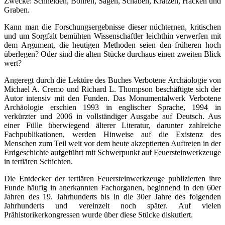
Zwecke: Schneiden, Bohren, Sägen, Schaben, Kratzen, Hacken und
Graben.
Kann man die Forschungsergebnisse dieser nüchternen, kritischen
und um Sorgfalt bemühten Wissenschaftler leichthin verwerfen mit
dem Argument, die heutigen Methoden seien den früheren hoch
überlegen? Oder sind die alten Stücke durchaus einen zweiten Blick
wert?
Angeregt durch die Lektüre des Buches Verbotene Archäologie von
Michael A. Cremo und Richard L. Thompson beschäftigte sich der
Autor intensiv mit den Funden. Das Monumentalwerk Verbotene
Archäologie erschien 1993 in englischer Sprache, 1994 in
verkürzter und 2006 in vollständiger Ausgabe auf Deutsch. Aus
einer Fülle überwiegend älterer Literatur, darunter zahlreiche
Fachpublikationen, werden Hinweise auf die Existenz des
Menschen zum Teil weit vor dem heute akzeptierten Auftreten in der
Erdgeschichte aufgeführt mit Schwerpunkt auf Feuersteinwerkzeuge
in tertiären Schichten.
Die Entdecker der tertiären Feuersteinwerkzeuge publizierten ihre
Funde häufig in anerkannten Fachorganen, beginnend in den 60er
Jahren des 19. Jahrhunderts bis in die 30er Jahre des folgenden
Jahrhunderts und vereinzelt noch später. Auf vielen
Prähistorikerkongressen wurde über diese Stücke diskutiert.