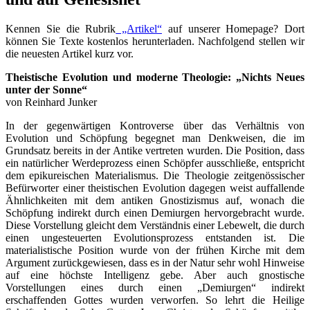
Kennen Sie die Rubrik
„Artikel“
auf unserer Homepage? Dort
können Sie Texte kostenlos herunterladen. Nachfolgend stellen wir
die neuesten Artikel kurz vor.
Theistische Evolution und moderne Theologie: „Nichts Neues
unter der Sonne“
von Reinhard Junker
In der gegenwärtigen Kontroverse über das Verhältnis von
Evolution und Schöpfung begegnet man Denkweisen, die im
Grundsatz bereits in der Antike vertreten wurden. Die Position, dass
ein natürlicher Werdeprozess einen Schöpfer ausschließe, entspricht
dem epikureischen Materialismus. Die Theologie zeitgenössischer
Befürworter einer theistischen Evolution dagegen weist auffallende
Ähnlichkeiten mit dem antiken Gnostizismus auf, wonach die
Schöpfung indirekt durch einen Demiurgen hervorgebracht wurde.
Diese Vorstellung gleicht dem Verständnis einer Lebewelt, die durch
einen ungesteuerten Evolutionsprozess entstanden ist. Die
materialistische Position wurde von der frühen Kirche mit dem
Argument zurückgewiesen, dass es in der Natur sehr wohl Hinweise
auf eine höchste Intelligenz gebe. Aber auch gnostische
Vorstellungen eines durch einen „Demiurgen“ indirekt
erschaffenden Gottes wurden verworfen. So lehrt die Heilige