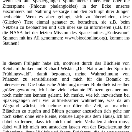
wenn ich auf Spaziergängen Spinnennetze untersuche oder die
Zitterspinne (Phlocus phalangioides) in der Ecke unseres
Esszimmers mit Nahrung versorge und den Schlupf ihrer Jungen
beobachte. Wem es aber gelingt, sich zu überwinden, diese
(Glieder-) Tiere einmal genauer zu betrachten, sie z.B. beim
Netzbau zu beobachten und sich über sie zu informieren (z.B. hat
die NASA bei der letzten Mission des Spaceshuttles „Endeavour“
Spinnen mit ins All genommen: www.bioedonline.org), kommt ins
Staunen!
In diesem Frühjahr habe ich, motiviert durch das Büchlein von
Reinhard Junker und Richard Wiskin „Der Natur auf der Spur im
Frühlingswald“, damit begonnen, meine Wahrnehmung von
Pflanzen zu sensibilisieren und mich für die Botanik zu
interessieren. Die botanische Abteilung meiner Bibliothek ist seither
größer geworden, ich habe viele bekannte Pflanzen genauer und
noch mehr neu kennen gelernt. Ich merke, wie ich inzwischen bei
Spaziergängen sehr viel aufmerksamer wahrnehme, was da am
Wegrand wächst; ich nehme mir öfter die Zeit, an manchen
Blättchen zu zupfen und Blüten genauer anzusehen (ich gehe nur
noch selten ohne eine kleine, robuste Lupe aus dem Haus). Ich bin
dabei zu lernen, dass ich mich und mein Verhalten ändern muss;
dabei will ich mich neu anstecken lassen von der Begeisterung der