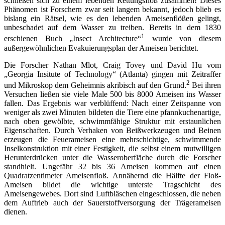
schließen sich zu einem lebenden Rettungsfloß zusammen! Dieses
Phänomen ist Forschern zwar seit langem bekannt, jedoch blieb es
bislang ein Rätsel, wie es den lebenden Ameisenflößen gelingt,
unbeschadet auf dem Wasser zu treiben. Bereits in dem 1830
1
erschienen Buch „Insect Architecture“
wurde von diesem
außergewöhnlichen Evakuierungsplan der Ameisen berichtet.
Die Forscher Nathan Mlot, Craig Tovey und David Hu vom
„Georgia Insitute of Technology“ (Atlanta) gingen mit Zeitraffer
2
und Mikroskop dem Geheimnis akribisch auf den Grund.
Bei ihren
Versuchen ließen sie viele Male 500 bis 8000 Ameisen ins Wasser
fallen. Das Ergebnis war verblüffend: Nach einer Zeitspanne von
weniger als zwei Minuten bildeten die Tiere eine pfannkuchenartige,
nach oben gewölbte, schwimmfähige Struktur mit erstaunlichen
Eigenschaften. Durch Verhaken von Beißwerkzeugen und Beinen
erzeugen die Feuerameisen eine mehrschichtige, schwimmende
Inselkonstruktion mit einer Festigkeit, die selbst einem mutwilligen
Herunterdrücken unter die Wasseroberfläche durch die Forscher
standhielt. Ungefähr 32 bis 36 Ameisen kommen auf einen
Quadratzentimeter Ameisenfloß. Annähernd die Hälfte der Floß-
Ameisen bildet die wichtige unterste Tragschicht des
Ameisengewebes. Dort sind Luftbläschen eingeschlossen, die neben
dem Auftrieb auch der Sauerstoffversorgung der Trägerameisen
dienen.