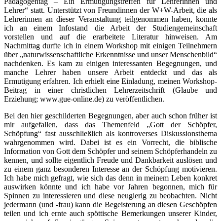
Pädagogentag – Ein Ermutigungstreffen für Lehrerinnen und
Lehrer“ statt. Unterstützt von Freundinnen der W+W-Arbeit, die als
Lehrerinnen an dieser Veranstaltung teilgenommen haben, konnte
ich an einem Infostand die Arbeit der Studiengemeinschaft
vorstellen und auf die erarbeitete Literatur hinweisen. Am
Nachmittag durfte ich in einem Workshop mit einigen Teilnehmern
über „naturwissenschaftliche Erkenntnisse und unser Menschenbild“
nachdenken. Es kam zu einigen interessanten Begegnungen, und
manche Lehrer haben unsere Arbeit entdeckt und das als
Ermutigung erfahren. Ich erhielt eine Einladung, meinen Workshop-
Beitrag in einer christlichen Lehrerzeitschrift (Glaube und
Erziehung; www.gue-online.de) zu veröffentlichen.
Bei den hier geschilderten Begegnungen, aber auch schon früher ist
mir aufgefallen, dass das Themenfeld „Gott der Schöpfer,
Schöpfung“ fast ausschließlich als kontroverses Diskussionsthema
wahrgenommen wird. Dabei ist es ein Vorrecht, die biblische
Information von Gott dem Schöpfer und seinem Schöpferhandeln zu
kennen, und sollte eigentlich Freude und Dankbarkeit auslösen und
zu einem ganz besonderen Interesse an der Schöpfung motivieren.
Ich habe mich gefragt, wie sich das denn in meinem Leben konkret
auswirken könnte und ich habe vor Jahren begonnen, mich für
Spinnen zu interessieren und diese neugierig zu beobachten. Nicht
jedermann (und -frau) kann die Begeisterung an diesen Geschöpfen
teilen und ich ernte auch spöttische Bemerkungen unserer Kinder,