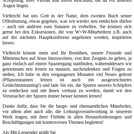
Schöpfung, ihrer Vielfalt und ihrem Reichtum, die da vor unseren
Augen liegen.
Vielleicht hat uns Gott in der Natur, dem zweiten Buch seiner
Offenbarung, etwas gegeben, was wir wieder neu entdecken dürfen
– auch um anderen zum Staunen zu verhelfen. Sie können sich
gerne bei den Exkursionen, die von W+W-Mitarbeitern z.B. auch
auf der nächsten Hauptkonferenz angeboten werden, inspirieren
lassen.
Vielleicht könnte mein und Ihr Bemühen, unsere Freunde und
Mitmenschen auf Jesus hinzuweisen, von ihm Zeugnis zu geben, ja
ganz einfach auf einem Spaziergang stattfinden, währenddessen wir
gemeinsam neu lernen zu staunen, nachzudenken und Fragen zu
stellen. Ich habe in den vergangenen Monaten viel Neues gelernt
(Pflanzennamen lernen ist auch ein ausgezeichnetes
Gedächtnistraining!) und lade Sie ein, die Spuren unseres Schöpfers
zu entdecken und mit ihnen vertraut zu werden, damit wir den
Verursacher der Spuren immer besser kennen lernen!
Danke dafür, dass Sie die haupt- und ehrenamtlichen Mitarbeiter,
vor allem aber auch alle, die Leitungsverantwortung in unserem
Werk tragen, mit ihrer Fürbitte in allen Herausforderungen und
Beschäftigungen mit kontroversen Themen begleiten!
Als Mit-Lernender grüßt Sie