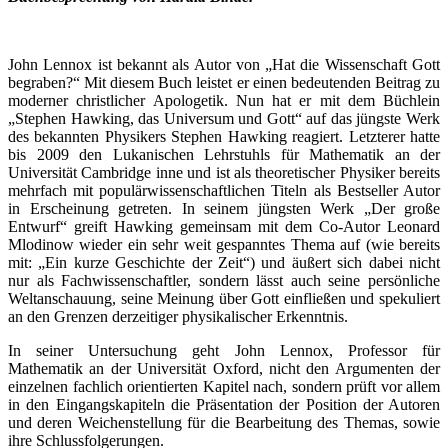
John Lennox ist bekannt als Autor von „Hat die Wissenschaft Gott
begraben?“ Mit diesem Buch leistet er einen bedeutenden Beitrag zu
moderner christlicher Apologetik. Nun hat er mit dem Büchlein
„Stephen Hawking, das Universum und Gott“ auf das jüngste Werk
des bekannten Physikers Stephen Hawking reagiert. Letzterer hatte
bis 2009 den Lukanischen Lehrstuhls für Mathematik an der
Universität Cambridge inne und ist als theoretischer Physiker bereits
mehrfach mit populärwissenschaftlichen Titeln als Bestseller Autor
in Erscheinung getreten. In seinem jüngsten Werk „Der große
Entwurf“ greift Hawking gemeinsam mit dem Co-Autor Leonard
Mlodinow wieder ein sehr weit gespanntes Thema auf (wie bereits
mit: „Ein kurze Geschichte der Zeit“) und äußert sich dabei nicht
nur als Fachwissenschaftler, sondern lässt auch seine persönliche
Weltanschauung, seine Meinung über Gott einfließen und spekuliert
an den Grenzen derzeitiger physikalischer Erkenntnis.
In seiner Untersuchung geht John Lennox, Professor für
Mathematik an der Universität Oxford, nicht den Argumenten der
einzelnen fachlich orientierten Kapitel nach, sondern prüft vor allem
in den Eingangskapiteln die Präsentation der Position der Autoren
und deren Weichenstellung für die Bearbeitung des Themas, sowie
ihre Schlussfolgerungen.