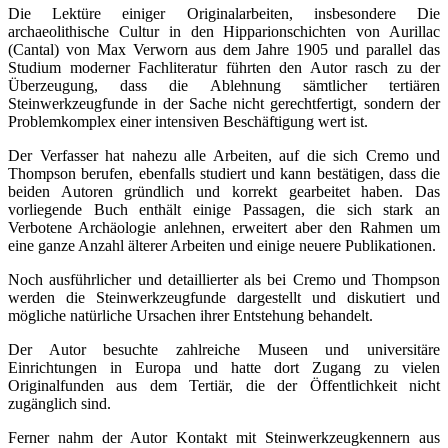
Die Lektüre einiger Originalarbeiten, insbesondere Die
archaeolithische Cultur in den Hipparionschichten von Aurillac
(Cantal) von Max Verworn aus dem Jahre 1905 und parallel das
Studium moderner Fachliteratur führten den Autor rasch zu der
Überzeugung, dass die Ablehnung sämtlicher tertiären
Steinwerkzeugfunde in der Sache nicht gerechtfertigt, sondern der
Problemkomplex einer intensiven Beschäftigung wert ist.
Der Verfasser hat nahezu alle Arbeiten, auf die sich Cremo und
Thompson berufen, ebenfalls studiert und kann bestätigen, dass die
beiden Autoren gründlich und korrekt gearbeitet haben. Das
vorliegende Buch enthält einige Passagen, die sich stark an
Verbotene Archäologie anlehnen, erweitert aber den Rahmen um
eine ganze Anzahl älterer Arbeiten und einige neuere Publikationen.
Noch ausführlicher und detaillierter als bei Cremo und Thompson
werden die Steinwerkzeugfunde dargestellt und diskutiert und
mögliche natürliche Ursachen ihrer Entstehung behandelt.
Der Autor besuchte zahlreiche Museen und universitäre
Einrichtungen in Europa und hatte dort Zugang zu vielen
Originalfunden aus dem Tertiär, die der Öffentlichkeit nicht
zugänglich sind.
Ferner nahm der Autor Kontakt mit Steinwerkzeugkennern aus