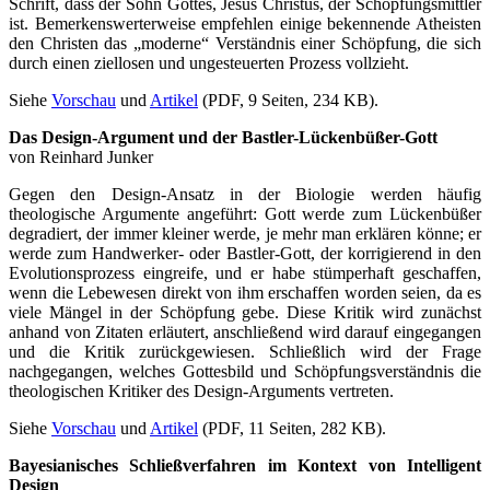
Schrift, dass der Sohn Gottes, Jesus Christus, der Schöpfungsmittler
ist. Bemerkenswerterweise empfehlen einige bekennende Atheisten
den Christen das „moderne“ Verständnis einer Schöpfung, die sich
durch einen ziellosen und ungesteuerten Prozess vollzieht.
Siehe
Vorschau
und
Artikel
(PDF, 9 Seiten, 234 KB).
Das Design-Argument und der Bastler-Lückenbüßer-Gott
von Reinhard Junker
Gegen den Design-Ansatz in der Biologie werden häufig
theologische Argumente angeführt: Gott werde zum Lückenbüßer
degradiert, der immer kleiner werde, je mehr man erklären könne; er
werde zum Handwerker- oder Bastler-Gott, der korrigierend in den
Evolutionsprozess eingreife, und er habe stümperhaft geschaffen,
wenn die Lebewesen direkt von ihm erschaffen worden seien, da es
viele Mängel in der Schöpfung gebe. Diese Kritik wird zunächst
anhand von Zitaten erläutert, anschließend wird darauf eingegangen
und die Kritik zurückgewiesen. Schließlich wird der Frage
nachgegangen, welches Gottesbild und Schöpfungsverständnis die
theologischen Kritiker des Design-Arguments vertreten.
Siehe
Vorschau
und
Artikel
(PDF, 11 Seiten, 282 KB).
Bayesianisches Schließverfahren im Kontext von Intelligent
Design