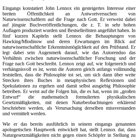
Eingangs konstatiert John Lennox ein gesteigertes Interesse einer
breiten Öffentlichkeit an Antwortversuchen von
Naturwissenschaftlern auf die Frage nach Gott. Er verweist dabei
auf jüngste Buchveröffentlichungen, die z. T. in sehr hohen
Auflagen produziert wurden und Bestsellerlisten angeführt haben. In
fünf kurzen Kapiteln stellt Lennox die Behauptungen von
Hawking/Mlodinow und deren Erwartungen im Blick auf
naturwissenschaftliche Erkenntnismöglichkeit auf den Prüfstand. Er
legt dabei sein Augenmerk darauf, wie das Autorenduo das
Verhältnis zwischen naturwissenschaftlicher Forschung und der
Frage nach Gott beschreibt. Lennox zeigt auf, wie folgenreich und
verhängnisvoll es ist, wenn die Autoren gleich anfangs vollmundig
feststellen, dass die Philosophie tot sei, um sich dann über weite
Strecken ihres Buches in metaphysischen Reflexionen und
Spekulationen zu ergehen und damit selbst ausgiebig Philosophie
betreiben. Er weist auf die Folgen hin, die es hat, wenn im „großen
Entwurf“ die mathematisch formulierten physikalischen
Gesetzmäßigkeiten, mit denen Naturbeobachtungen erklärend
beschrieben werden, als Verursachung derselben missverstanden
und vermittelt werden.
Wie er das bereits ausführlich in seinem eingangs genannten
apologetischen Hauptwerk entwickelt hat, stellt Lennox dar, dass
Naturgesetzmäßigkeiten nicht gegen einen Schöpfer in Stellung zu