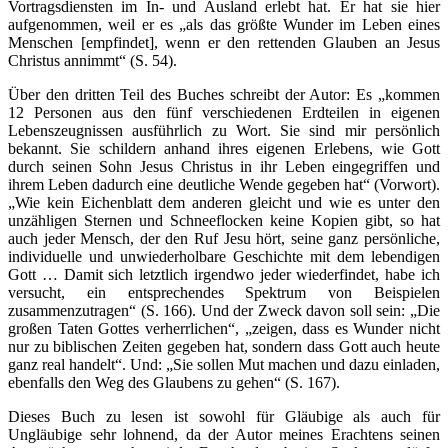
Vortragsdiensten im In- und Ausland erlebt hat. Er hat sie hier
aufgenommen, weil er es „als das größte Wunder im Leben eines
Menschen [empfindet], wenn er den rettenden Glauben an Jesus
Christus annimmt“ (S. 54).
Über den dritten Teil des Buches schreibt der Autor: Es „kommen
12 Personen aus den fünf verschiedenen Erdteilen in eigenen
Lebenszeugnissen ausführlich zu Wort. Sie sind mir persönlich
bekannt. Sie schildern anhand ihres eigenen Erlebens, wie Gott
durch seinen Sohn Jesus Christus in ihr Leben eingegriffen und
ihrem Leben dadurch eine deutliche Wende gegeben hat“ (Vorwort).
„Wie kein Eichenblatt dem anderen gleicht und wie es unter den
unzähligen Sternen und Schneeflocken keine Kopien gibt, so hat
auch jeder Mensch, der den Ruf Jesu hört, seine ganz persönliche,
individuelle und unwiederholbare Geschichte mit dem lebendigen
Gott … Damit sich letztlich irgendwo jeder wiederfindet, habe ich
versucht, ein entsprechendes Spektrum von Beispielen
zusammenzutragen“ (S. 166). Und der Zweck davon soll sein: „Die
großen Taten Gottes verherrlichen“, „zeigen, dass es Wunder nicht
nur zu biblischen Zeiten gegeben hat, sondern dass Gott auch heute
ganz real handelt“. Und: „Sie sollen Mut machen und dazu einladen,
ebenfalls den Weg des Glaubens zu gehen“ (S. 167).
Dieses Buch zu lesen ist sowohl für Gläubige als auch für
Ungläubige sehr lohnend, da der Autor meines Erachtens seinen