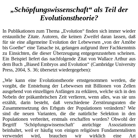
„Schöpfungswissenschaft“ als Teil der
Evolutionstheorie?
In Publikationen zum Thema „Evolution“ finden sich immer wieder
erstaunliche Zitate. Autoren, die keinen Zweifel daran lassen, daß
für sie eine allgemeine Evolution der Lebewesen „von der Amöbe
bis Goethe“ eine Tatsache ist, gelangen aufgrund ihrer Fachkenntnis
zu Einsichten, die dieser Überzeugung entgegenzustehen scheinen.
Ein Beispiel liefert das nachfolgende Zitat von Wallace Arthur aus
dem Buch „Biased Embryos and Evolution“ (Cambridge University
Press, 2004, S. 36; übersetzt wiedergegeben):
„Wie kann eine Evolutionstheorie ernstgenommen werden, die
vorgibt, die Entstehung der Lebewesen mit Billionen von Zellen
ausgehend von einzelligen Anfängen zu erklären, welche sich in den
Nebeln der präkambrischen Zeit verlieren, wenn alles, was sie uns
erzählt, darin besteht, daß verschiedene Zerstörungsraten die
Zusammensetzung des Erbguts der Populationen verändern? Wie
sind die neuen Varianten, die die natürliche Selektion in den
Populationen verbreitet, erstmals erschaffen worden? Obwohl der
Begriff ‘Schöpfungswissenschaft’ anrüchige Assoziationen
beinhaltet, weil er häufig von einigen religiösen Fundamentalisten
verwendet wird, brauchen wir wirklich eine Art