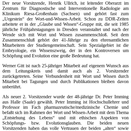
Der neue Vorsitzende, Henrik Ullrich, ist leitender Oberarzt im
Zentrum für Diagnostische und Interventionelle Radiologie am
Klinikum Riesa-Großenhain (Sachsen) und gehört fast zum
„Urgestein“ der Wort-und-Wissen-Arbeit. Schon zu DDR-Zeiten
arbeitete er in der „Glaube und Wissen“-Gruppe mit, die seit 1985
jährliche Frühjahrstagungen in Dresden veranstaltet und nach der
Wende sich mit Wort und Wissen zusammenschloß. Seit dem
Zusammenschluß gehört der 41-Jährige zu den ehrenamtlichen
Mitarbeitern der Studiengemeinschaft. Sein Spezialgebiet ist die
Embryologie, ein Wissenszweig, der in den Kontroversen um
Schöpfung und Evolution eine große Bedeutung hat.
Werner Gitt ist nach 25-jähriger Mitarbeit auf eigenem Wunsch aus
dem Leitungskreis und damit auch als 2. Vorsitzender
zurückgetreten. Seine Verbundenheit mit Wort und Wissen durch
Mitarbeit bei Tagungen und durch Publikationen bleiben davon
unberührt.
Als neuer 2. Vorsitzender wurde der 48-jährige Dr. Peter Imming
aus Halle (Saale) gewählt. Peter Imming ist Hochschullehrer und
Professor im Fach pharmazeutische/medizinische Chemie und
befaßt sich im Rahmen der Wort und Wissen-Arbeit mit dem Thema
„Entstehung des Lebens“ und mit ethischen Aspekten von
Schöpfungs- bzw. Evolutionsglauben. Die beiden neuen
Vorsitzenden haben das volle Vertrauen der beiden „alten“ sowie