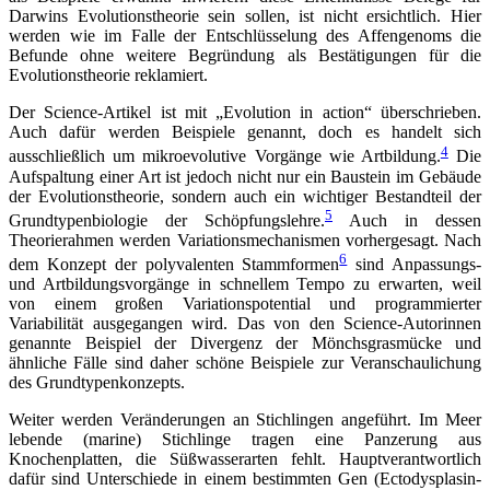
Darwins Evolutionstheorie sein sollen, ist nicht ersichtlich. Hier
werden wie im Falle der Entschlüsselung des Affengenoms die
Befunde ohne weitere Begründung als Bestätigungen für die
Evolutionstheorie reklamiert.
Der Science-Artikel ist mit „Evolution in action“ überschrieben.
Auch dafür werden Beispiele genannt, doch es handelt sich
4
ausschließlich um mikroevolutive Vorgänge wie Artbildung.
Die
Aufspaltung einer Art ist jedoch nicht nur ein Baustein im Gebäude
der Evolutionstheorie, sondern auch ein wichtiger Bestandteil der
5
Grundtypenbiologie der Schöpfungslehre.
Auch in dessen
Theorierahmen werden Variationsmechanismen vorhergesagt. Nach
6
dem Konzept der polyvalenten Stammformen
sind Anpassungs-
und Artbildungsvorgänge in schnellem Tempo zu erwarten, weil
von einem großen Variationspotential und programmierter
Variabilität ausgegangen wird. Das von den Science-Autorinnen
genannte Beispiel der Divergenz der Mönchsgrasmücke und
ähnliche Fälle sind daher schöne Beispiele zur Veranschaulichung
des Grundtypenkonzepts.
Weiter werden Veränderungen an Stichlingen angeführt. Im Meer
lebende (marine) Stichlinge tragen eine Panzerung aus
Knochenplatten, die Süßwasserarten fehlt. Hauptverantwortlich
dafür sind Unterschiede in einem bestimmten Gen (Ectodysplasin-