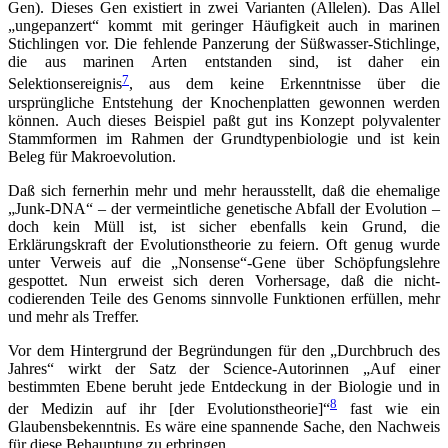
Gen). Dieses Gen existiert in zwei Varianten (Allelen). Das Allel
„ungepanzert“ kommt mit geringer Häufigkeit auch in marinen
Stichlingen vor. Die fehlende Panzerung der Süßwasser-Stichlinge,
die aus marinen Arten entstanden sind, ist daher ein
7
Selektionsereignis
, aus dem keine Erkenntnisse über die
ursprüngliche Entstehung der Knochenplatten gewonnen werden
können. Auch dieses Beispiel paßt gut ins Konzept polyvalenter
Stammformen im Rahmen der Grundtypenbiologie und ist kein
Beleg für Makroevolution.
Daß sich fernerhin mehr und mehr herausstellt, daß die ehemalige
„Junk-DNA“ – der vermeintliche genetische Abfall der Evolution –
doch kein Müll ist, ist sicher ebenfalls kein Grund, die
Erklärungskraft der Evolutionstheorie zu feiern. Oft genug wurde
unter Verweis auf die „Nonsense“-Gene über Schöpfungslehre
gespottet. Nun erweist sich deren Vorhersage, daß die nicht-
codierenden Teile des Genoms sinnvolle Funktionen erfüllen, mehr
und mehr als Treffer.
Vor dem Hintergrund der Begründungen für den „Durchbruch des
Jahres“ wirkt der Satz der Science-Autorinnen „Auf einer
bestimmten Ebene beruht jede Entdeckung in der Biologie und in
8
der Medizin auf ihr [der Evolutionstheorie]“
fast wie ein
Glaubensbekenntnis. Es wäre eine spannende Sache, den Nachweis
für diese Behauptung zu erbringen.