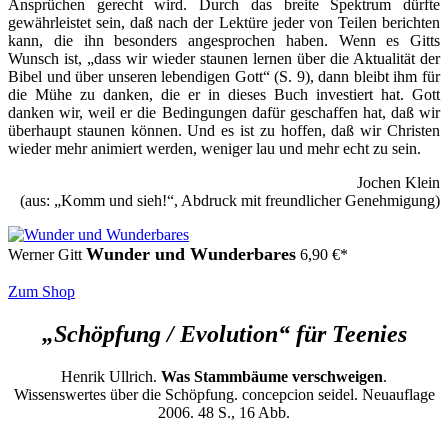
Ansprüchen gerecht wird. Durch das breite Spektrum dürfte
gewährleistet sein, daß nach der Lektüre jeder von Teilen berichten
kann, die ihn besonders angesprochen haben. Wenn es Gitts
Wunsch ist, „dass wir wieder staunen lernen über die Aktualität der
Bibel und über unseren lebendigen Gott“ (S. 9), dann bleibt ihm für
die Mühe zu danken, die er in dieses Buch investiert hat. Gott
danken wir, weil er die Bedingungen dafür geschaffen hat, daß wir
überhaupt staunen können. Und es ist zu hoffen, daß wir Christen
wieder mehr animiert werden, weniger lau und mehr echt zu sein.
Jochen Klein
(aus: „Komm und sieh!“, Abdruck mit freundlicher Genehmigung)
Wunder und Wunderbares
Werner Gitt
6,90
€
*
Zum Shop
„Schöpfung / Evolution“ für Teenies
Henrik Ullrich.
Was Stammbäume verschweigen
.
Wissenswertes über die Schöpfung. concepcion seidel. Neuauflage
2006. 48 S., 16 Abb.