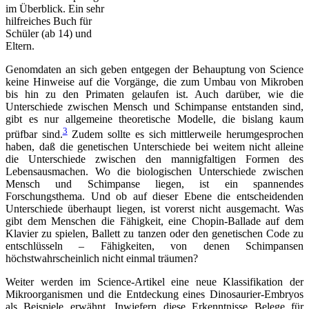
im Überblick. Ein sehr
hilfreiches Buch für
Schüler (ab 14) und
Eltern.
Genomdaten an sich geben entgegen der Behauptung von Science
keine Hinweise auf die Vorgänge, die zum Umbau von Mikroben
bis hin zu den Primaten gelaufen ist. Auch darüber, wie die
Unterschiede zwischen Mensch und Schimpanse entstanden sind,
gibt es nur allgemeine theoretische Modelle, die bislang kaum
3
prüfbar sind.
Zudem sollte es sich mittlerweile herumgesprochen
haben, daß die genetischen Unterschiede bei weitem nicht alleine
die Unterschiede zwischen den mannigfaltigen Formen des
Lebensausmachen. Wo die biologischen Unterschiede zwischen
Mensch und Schimpanse liegen, ist ein spannendes
Forschungsthema. Und ob auf dieser Ebene die entscheidenden
Unterschiede überhaupt liegen, ist vorerst nicht ausgemacht. Was
gibt dem Menschen die Fähigkeit, eine Chopin-Ballade auf dem
Klavier zu spielen, Ballett zu tanzen oder den genetischen Code zu
entschlüsseln – Fähigkeiten, von denen Schimpansen
höchstwahrscheinlich nicht einmal träumen?
Weiter werden im Science-Artikel eine neue Klassifikation der
Mikroorganismen und die Entdeckung eines Dinosaurier-Embryos
als Beispiele erwähnt. Inwiefern diese Erkenntnisse Belege für