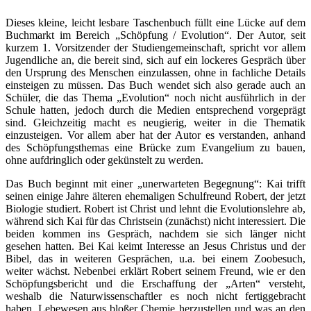
Dieses kleine, leicht lesbare Taschenbuch füllt eine Lücke auf dem
Buchmarkt im Bereich „Schöpfung / Evolution“. Der Autor, seit
kurzem 1. Vorsitzender der Studiengemeinschaft, spricht vor allem
Jugendliche an, die bereit sind, sich auf ein lockeres Gespräch über
den Ursprung des Menschen einzulassen, ohne in fachliche Details
einsteigen zu müssen. Das Buch wendet sich also gerade auch an
Schüler, die das Thema „Evolution“ noch nicht ausführlich in der
Schule hatten, jedoch durch die Medien entsprechend vorgeprägt
sind. Gleichzeitig macht es neugierig, weiter in die Thematik
einzusteigen. Vor allem aber hat der Autor es verstanden, anhand
des Schöpfungsthemas eine Brücke zum Evangelium zu bauen,
ohne aufdringlich oder gekünstelt zu werden.
Das Buch beginnt mit einer „unerwarteten Begegnung“: Kai trifft
seinen einige Jahre älteren ehemaligen Schulfreund Robert, der jetzt
Biologie studiert. Robert ist Christ und lehnt die Evolutionslehre ab,
während sich Kai für das Christsein (zunächst) nicht interessiert. Die
beiden kommen ins Gespräch, nachdem sie sich länger nicht
gesehen hatten. Bei Kai keimt Interesse an Jesus Christus und der
Bibel, das in weiteren Gesprächen, u.a. bei einem Zoobesuch,
weiter wächst. Nebenbei erklärt Robert seinem Freund, wie er den
Schöpfungsbericht und die Erschaffung der „Arten“ versteht,
weshalb die Naturwissenschaftler es noch nicht fertiggebracht
haben, Lebewesen aus bloßer Chemie herzustellen und was an den