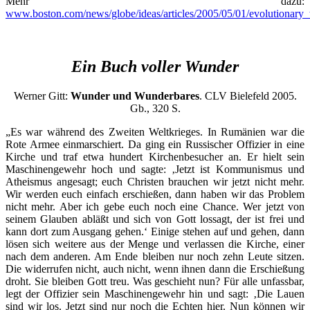
Mehr dazu:
www.boston.com/news/globe/ideas/articles/2005/05/01/evolutionary_
Ein Buch voller Wunder
Werner Gitt:
Wunder und Wunderbares
. CLV Bielefeld 2005.
Gb., 320 S.
„Es war während des Zweiten Weltkrieges. In Rumänien war die
Rote Armee einmarschiert. Da ging ein Russischer Offizier in eine
Kirche und traf etwa hundert Kirchenbesucher an. Er hielt sein
Maschinengewehr hoch und sagte: ‚Jetzt ist Kommunismus und
Atheismus angesagt; euch Christen brauchen wir jetzt nicht mehr.
Wir werden euch einfach erschießen, dann haben wir das Problem
nicht mehr. Aber ich gebe euch noch eine Chance. Wer jetzt von
seinem Glauben abläßt und sich von Gott lossagt, der ist frei und
kann dort zum Ausgang gehen.‘ Einige stehen auf und gehen, dann
lösen sich weitere aus der Menge und verlassen die Kirche, einer
nach dem anderen. Am Ende bleiben nur noch zehn Leute sitzen.
Die widerrufen nicht, auch nicht, wenn ihnen dann die Erschießung
droht. Sie bleiben Gott treu. Was geschieht nun? Für alle unfassbar,
legt der Offizier sein Maschinengewehr hin und sagt: ‚Die Lauen
sind wir los. Jetzt sind nur noch die Echten hier. Nun können wir