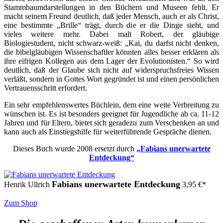
Stammbaumdarstellungen in den Büchern und Museen fehlt. Er
macht seinem Freund deutlich, daß jeder Mensch, auch er als Christ,
eine bestimmte „Brille“ trägt, durch die er die Dinge sieht, und
vieles weitere mehr. Dabei malt Robert, der gläubige
Biologiestudent, nicht schwarz-weiß: „Kai, du darfst nicht denken,
die bibelgläubigen Wissenschaftler könnten alles besser erklären als
ihre eifrigen Kollegen aus dem Lager der Evolutionisten.“ So wird
deutlich, daß der Glaube sich nicht auf widerspruchsfreies Wissen
verläßt, sondern in Gottes Wort gegründet ist und einen persönlichen
Vertrauensschritt erfordert.
Ein sehr empfehlenswertes Büchlein, dem eine weite Verbreitung zu
wünschen ist. Es ist besonders geeignet für Jugendliche ab ca. 11-12
Jahren und für Eltern, bietet sich geradezu zum Verschenken an und
kann auch als Einstiegshilfe für weiterführende Gespräche dienen.
Dieses Buch wurde 2008 ersetzt durch
„Fabians unerwartete
Entdeckung“
Fabians unerwartete Entdeckung
Henrik Ullrich
3,95
€
*
Zum Shop