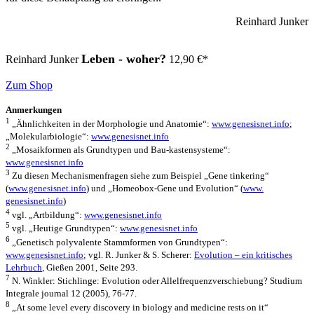
Reinhard Junker
Leben - woher?
Reinhard Junker
12,90
€
*
Zum Shop
Anmerkungen
1
„Ähnlichkeiten in der Morphologie und Anatomie“:
www.genesisnet.info
;
„Molekularbiologie“:
www.genesisnet.info
2
„Mosaikformen als Grundtypen und Bau-kastensysteme“:
www.genesisnet.info
3
Zu diesen Mechanismenfragen siehe zum Beispiel „Gene tinkering“
(
www.genesisnet.info
) und „Homeobox-Gene und Evolution“ (
www.
genesisnet.info
)
4
vgl. „Artbildung“:
www.genesisnet.info
5
vgl. „Heutige Grundtypen“:
www.genesisnet.info
6
„Genetisch polyvalente Stammformen von Grundtypen“:
www.genesisnet.info
; vgl. R. Junker & S. Scherer:
Evolution – ein kritisches
Lehrbuch
, Gießen 2001, Seite 293.
7
N. Winkler: Stichlinge: Evolution oder Allelfrequenzverschiebung? Studium
Integrale journal 12 (2005), 76-77.
8
„At some level every discovery in biology and medicine rests on it“