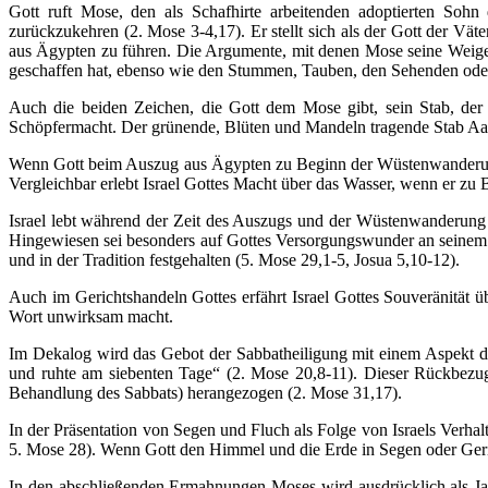
Gott ruft Mose, den als Schafhirte arbeitenden adoptierten So
zurückzukehren (2. Mose 3-4,17). Er stellt sich als der Gott der 
aus Ägypten zu führen. Die Argumente, mit denen Mose seine Weiger
geschaffen hat, ebenso wie den Stummen, Tauben, den Sehenden oder
Auch die beiden Zeichen, die Gott dem Mose gibt, sein Stab, der 
Schöpfermacht. Der grünende, Blüten und Mandeln tragende Stab Aaron
Wenn Gott beim Auszug aus Ägypten zu Beginn der Wüstenwanderung d
Vergleichbar erlebt Israel Gottes Macht über das Wasser, wenn er zu
Israel lebt während der Zeit des Auszugs und der Wüstenwanderung
Hingewiesen sei besonders auf Gottes Versorgungswunder an seinem
und in der Tradition festgehalten (5. Mose 29,1-5, Josua 5,10-12).
Auch im Gerichtshandeln Gottes erfährt Israel Gottes Souveränität 
Wort unwirksam macht.
Im Dekalog wird das Gebot der Sabbatheiligung mit einem Aspekt d
und ruhte am siebenten Tage“ (2. Mose 20,8-11). Dieser Rückbezug 
Behandlung des Sabbats) herangezogen (2. Mose 31,17).
In der Präsentation von Segen und Fluch als Folge von Israels Verha
5. Mose 28). Wenn Gott den Himmel und die Erde in Segen oder Gerich
In den abschließenden Ermahnungen Moses wird ausdrücklich als Jahw