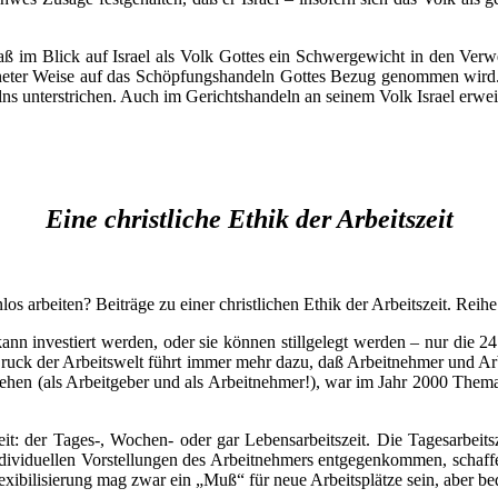
daß im Blick auf Israel als Volk Gottes ein Schwergewicht in den Verw
rdneter Weise auf das Schöpfungshandeln Gottes Bezug genommen wird.
ns unterstrichen. Auch im Gerichtshandeln an seinem Volk Israel erwei
Eine christliche Ethik der Arbeitszeit
arbeiten? Beiträge zu einer christlichen Ethik der Arbeitszeit.
Reihe
ann investiert werden, oder sie können stillgelegt werden – nur die 2
ruck der Arbeitswelt führt immer mehr dazu, daß Arbeitnehmer und Arbei
tehen (als Arbeitgeber und als Arbeitnehmer!), war im Jahr 2000 Thema 
eit: der Tages-, Wochen- oder gar Lebensarbeitszeit. Die Tagesarbei
ndividuellen Vorstellungen des Arbeitnehmers entgegenkommen, schaffe
lexibilisierung mag zwar ein „Muß“ für neue Arbeitsplätze sein, aber be