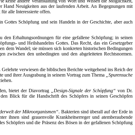
wie keine andere Veranstaltung von Wort und Wissen die Möglichkeit,
ter Hand Neuigkeiten aus der laufenden Arbeit. An Begegnungen mit
r alle Interessierte offen.
in Gottes Schöpfung und sein Handeln in der Geschichte, aber auch
 den Erhaltungsordnungen für eine gefallene Schöpfung; in seinen
öpfungs- und Heilshandelns Gottes. Das Recht, das ein Gesetzgeber
gen dem Wandel; sie müssen sich konkreten historischen Bedingungen
ngen zwischen den unbedingten und den abgeleiteten Rechtsnormen.
. Gelehrte verwiesen die biblischen Berichte weitgehend ins Reich der
ädte und ihrer Ausgrabung in seinem Vortrag zum Thema
„Spurensuche
ziehen.
den, bietet der Diavortrag
„Design-Signale der Schöpfung“
von Dr.
 den Blick für die Handschrift des Schöpfers in seinen Geschöpfen
erwelt der Mikroorganismen“
. Bakterien sind überall auf der Erde in
unter ihnen sind grauenvolle Krankheitserreger und atemberaubende
 des Schöpfers und die Präsenz des Bösen in der gefallenen Schöpfung