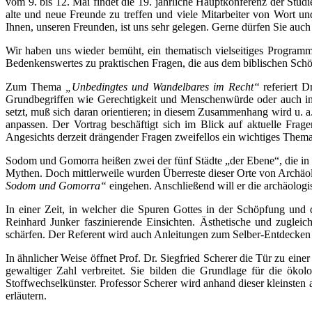
vom 9. bis 12. Mai findet die 19. jährliche Hauptkonferenz der Stu
alte und neue Freunde zu treffen und viele Mitarbeiter von Wort 
Ihnen, unseren Freunden, ist uns sehr gelegen. Gerne dürfen Sie auch 
Wir haben uns wieder bemüht, ein thematisch vielseitiges Program
Bedenkenswertes zu praktischen Fragen, die aus dem biblischen Schö
Zum Thema
„Unbedingtes und Wandelbares im Recht“
referiert 
Grundbegriffen wie Gerechtigkeit und Menschenwürde oder auch in 
setzt, muß sich daran orientieren; in diesem Zusammenhang wird u.
anpassen. Der Vortrag beschäftigt sich im Blick auf aktuelle Fr
Angesichts derzeit drängender Fragen zweifellos ein wichtiges Thema
Sodom und Gomorra heißen zwei der fünf Städte „der Ebene“, die in de
Mythen. Doch mittlerweile wurden Überreste dieser Orte von Archäol
Sodom und Gomorra“
eingehen. Anschließend will er die archäolog
In einer Zeit, in welcher die Spuren Gottes in der Schöpfung und 
Reinhard Junker faszinierende Einsichten. Ästhetische und zuglei
schärfen. Der Referent wird auch Anleitungen zum Selber-Entdecken 
In ähnlicher Weise öffnet Prof. Dr. Siegfried Scherer die Tür zu ein
gewaltiger Zahl verbreitet. Sie bilden die Grundlage für die öko
Stoffwechselkünster. Professor Scherer wird anhand dieser kleinsten
erläutern.