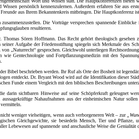
diengemeinschaft Wort und Wissen statt. Die Hauptkonferenzen bieten 
und Wissen persönlich kennenzulernen. Außerdem erfahren Sie aus ers
Freunde aus Ihrem Bekanntenkreis mitbringen. Die Hauptkonferenz ist fü
m zusammenzustellen. Die Vorträge versprechen spannende Einblicke 
pfungsglauben resultieren.
Dr. Thomas Sören Hoffmann. Das Recht gehört theologisch gesehen zu
seiner Aufgabe der Friedensstiftung spiegeln sich Merkmale des Sch
 a. von „Naturrecht“ gesprochen. Gleichwohl unterliegen Rechtsordnun
agen wie Gentechnologie und Fortpflanzungsmedizin mit den Spannu
.
r Bibel beschrieben werden. Ihr Ruf als Orte der Bosheit ist legendär
ogen entdeckt. Dr. Bryant Wood wird auf die Identifikation dieser St
ischen Funde einem Vergleich mit den biblischen Beschreibungen unter
die darin sichtbaren Hinweise auf seine Schöpferkraft geleugnet wer
ch aussagekräftige Nahaufnahmen aus der einheimischen Natur sollen
vermitteln.
er nicht weniger vielseitigen, wenn auch verborgeneren Welt – zur
„Wund
logischen Gleichgewichte, sie besiedeln Mensch, Tier und Pflanze, 
 aller Lebewesen auf spannende und anschauliche Weise die Genialität