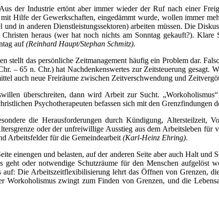
Aus der Industrie ertönt aber immer wieder der Ruf nach einer Freig
ch mit Hilfe der Gewerkschaften, eingedämmt wurde, wollen immer m
del und in anderen Dienstleistungssektoren) arbeiten müssen. Die Disk
 Christen heraus (wer hat noch nichts am Sonntag gekauft?). Klare St
ntag auf
(Reinhard Haupt/Stephan Schmitz).
en stellt das persönliche Zeitmanagement häufig ein Problem dar. Fal
 Chr. – 65 n. Chr.) hat Nachdenkenswertes zur Zeitsteuerung gesagt.
mittel auch neue Freiräume zwischen Zeitverschwendung und Zeitvergö
gswillen überschreiten, dann wird Arbeit zur Sucht. „Workoholismus
ristlichen Psychotherapeuten befassen sich mit den Grenzfindungen der
esondere die Herausforderungen durch Kündigung, Altersteilzeit, V
Altersgrenze oder der unfreiwillige Ausstieg aus dem Arbeitsleben für
und Arbeitsfelder für die Gemeindearbeit
(Karl-Heinz Ehring)
.
eite einengen und belasten, auf der anderen Seite aber auch Halt und S
tes geht oder notwendige Schutzräume für den Menschen aufgelöst 
s auf: Die Arbeitszeitflexibilisierung lehrt das Öffnen von Grenzen, 
r Workoholismus zwingt zum Finden von Grenzen, und die Lebensarbe