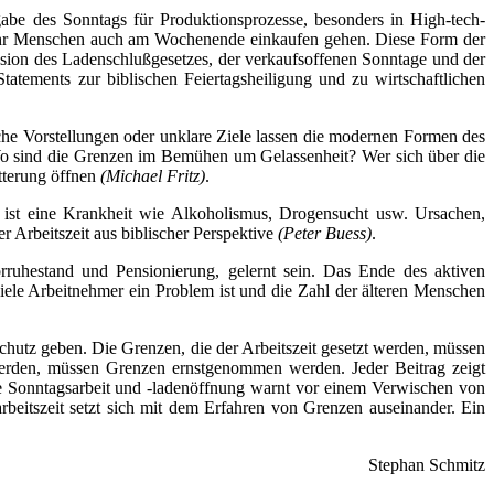
abe des Sonntags für Produktionsprozesse, besonders in High-tech-
ehr Menschen auch am Wochenende einkaufen gehen. Diese Form der
ussion des Ladenschlußgesetzes, der verkaufsoffenen Sonntage und der
atements zur biblischen Feiertagsheiligung und zu wirtschaftlichen
sche Vorstellungen oder unklare Ziele lassen die modernen Formen des
 Wo sind die Grenzen im Bemühen um Gelassenheit? Wer sich über die
tterung öffnen
(Michael Fritz)
.
“ ist eine Krankheit wie Alkoholismus, Drogensucht usw. Ursachen,
 Arbeitszeit aus biblischer Perspektive
(Peter Buess)
.
orruhestand und Pensionierung, gelernt sein. Das Ende des aktiven
 viele Arbeitnehmer ein Problem ist und die Zahl der älteren Menschen
chutz geben. Die Grenzen, die der Arbeitszeit gesetzt werden, müssen
werden, müssen Grenzen ernstgenommen werden. Jeder Beitrag zeigt
die Sonntagsarbeit und -ladenöffnung warnt vor einem Verwischen von
itszeit setzt sich mit dem Erfahren von Grenzen auseinander. Ein
Stephan Schmitz