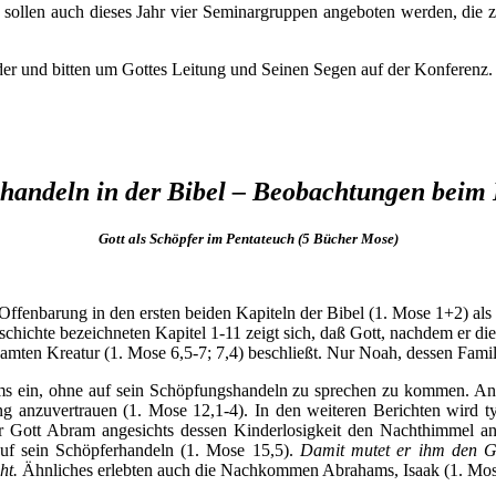
sollen auch dieses Jahr vier Seminargruppen angeboten werden, die 
er und bitten um Gottes Leitung und Seinen Segen auf der Konferenz.
handeln in der Bibel – Beobachtungen beim Bi
Gott als Schöpfer im Pentateuch (5 Bücher Mose)
er Offenbarung in den ersten beiden Kapiteln der Bibel (1. Mose 1+2) a
schichte bezeichneten Kapitel 1-11 zeigt sich, daß Gott, nachdem er d
amten Kreatur (1. Mose 6,5-7; 7,4) beschließt. Nur Noah, dessen Famil
brams ein, ohne auf sein Schöpfungshandeln zu sprechen zu kommen. 
g anzuvertrauen (1. Mose 12,1-4). In den weiteren Berichten wird ty
 Gott Abram angesichts dessen Kinderlosigkeit den Nachthimmel an
uf sein Schöpferhandeln (1. Mose 15,5).
Damit mutet er ihm den G
cht.
Ähnliches erlebten auch die Nachkommen Abrahams, Isaak (1. Mos