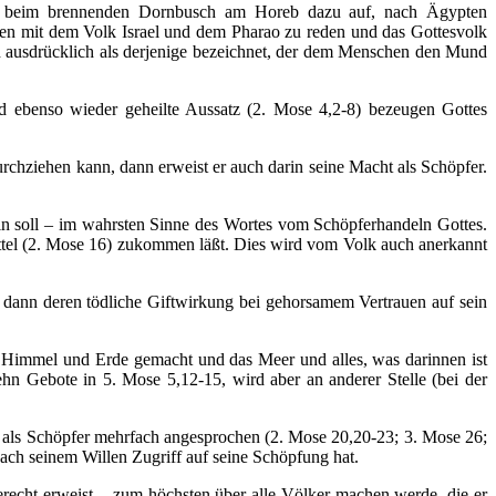
pfer beim brennenden Dornbusch am Horeb dazu auf, nach Ägypten
men mit dem Volk Israel und dem Pharao zu reden und das Gottesvolk
h ausdrücklich als derjenige bezeichnet, der dem Menschen den Mund
nd ebenso wieder geheilte Aussatz (2. Mose 4,2-8) bezeugen Gottes
hziehen kann, dann erweist er auch darin seine Macht als Schöpfer.
n soll – im wahrsten Sinne des Wortes vom Schöpferhandeln Gottes.
tel (2. Mose 16) zukommen läßt. Dies wird vom Volk auch anerkannt
d dann deren tödliche Giftwirkung bei gehorsamem Vertrauen auf sein
 Himmel und Erde gemacht und das Meer und alles, was darinnen ist
hn Gebote in 5. Mose 5,12-15, wird aber an anderer Stelle (bei der
ft als Schöpfer mehrfach angesprochen (2. Mose 20,20-23; 3. Mose 26;
ach seinem Willen Zugriff auf seine Schöpfung hat.
erecht erweist – zum höchsten über alle Völker machen werde, die er