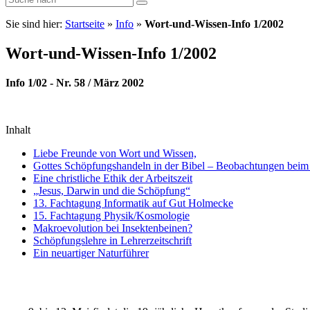
Sie sind hier:
Startseite
»
Info
»
Wort-und-Wissen-Info 1/2002
Wort-und-Wissen-Info 1/2002
Info 1/02 - Nr. 58 / März 2002
Inhalt
Liebe Freunde von Wort und Wissen,
Gottes Schöpfungshandeln in der Bibel – Beobachtungen beim B
Eine christliche Ethik der Arbeitszeit
„Jesus, Darwin und die Schöpfung“
13. Fachtagung Informatik auf Gut Holmecke
15. Fachtagung Physik/Kosmologie
Makroevolution bei Insektenbeinen?
Schöpfungslehre in Lehrerzeitschrift
Ein neuartiger Naturführer