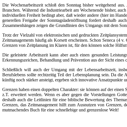
Die Wochenarbeitszeit schloß den Sonntag bisher weitgehend aus. 
Branchen. Während die Industriearbeit am Wochenende bisher, au
individuellen Freiheit bedingt aber, daß wieder andere (hier im Han
generellen Freigabe der Sonntagsladenöffnung fordert deshalb auch
Zusammenhängen zeigen die Grundlinien des Umgangs mit dem Son
Trotz der Vielzahl von elektronischen und gedruckten Zeitplansystem
Zeitmanagements häufig als Korsett erscheinen. Schon Seneca (4 v.
Grenzen von Zeitplanung im Klaren ist, für den können solche Hilfs
Die geleistete Arbeitszeit kann aber auch einen gesunden Leistun
Erkennungszeichen, Behandlung und Prävention aus der Sicht eines ch
Schließlich will auch der Umgang mit der Lebensarbeitszeit, insb
Berufslebens sollte rechtzeitig Teil der Lebensplanung sein. Da die 
künftig noch stärker ansteigt, ergeben sich innovative Ansatzpunkte 
Grenzen haben einen doppelten Charakter: sie können auf der einen S
z.T. erweitert werden. Wenn es aber gegen die Vorstellungen Got
deshalb auch die Leitlinien für eine biblische Bewertung des Thema
Grenzen, das Zeitmanagement hilft zum Ausnutzen von Grenzen, de
mutmachendes Buch für eine schnellebige und grenzenlose Welt!