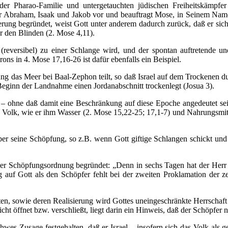
hn der Pharao-Familie und untergetauchten jüdischen Freiheitskäm
Väter Abraham, Isaak und Jakob vor und beauftragt Mose, in Seinem Na
ung begründet, weist Gott unter anderem dadurch zurück, daß er sic
 den Blinden (2. Mose 4,11).
(reversibel) zu einer Schlange wird, und der spontan auftretende u
s in 4. Mose 17,16-26 ist dafür ebenfalls ein Beispiel.
as Meer bei Baal-Zephon teilt, so daß Israel auf dem Trockenen durc
 Beginn der Landnahme einen Jordanabschnitt trockenlegt (Josua 3).
 – ohne daß damit eine Beschränkung auf diese Epoche angedeutet sei
 Volk, wie er ihm Wasser (2. Mose 15,22-25; 17,1-7) und Nahrungsmit
über seine Schöpfung, so z.B. wenn Gott giftige Schlangen schickt un
er Schöpfungsordnung begründet: „Denn in sechs Tagen hat der Herr
auf Gott als den Schöpfer fehlt bei der zweiten Proklamation der ze
lten, sowie deren Realisierung wird Gottes uneingeschränkte Herrscha
t öffnet bzw. verschließt, liegt darin ein Hinweis, daß der Schöpfer n
es Zusage festgehalten, daß er Israel – insofern sich das Volk als g