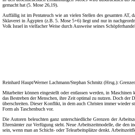
gemacht hat (5. Mose 26,19).
Auffällig ist im Pentateuch wie an vielen Stellen des gesamten AT, 
Sklaverei in Ägypten (z.B. 5. Mose 5+6) liegt und nur in nachgeo
Volk Israel in vielfacher Weise durch Ausweise seines Schöpferhandel
Reinhard Haupt/Werner Lachmann/Stephan Schmitz (Hrsg.): Grenzenlos 
Mitarbeiter können eingestellt oder entlassen werden, in Maschinen k
das Bestreben der Menschen, ihre Zeit optimal zu nutzen. Doch der D
überschreiten. Dieser Konflikt, in dem auch Christen immer wieder s
Form als Taschenbuch vor.
Die Autoren beleuchten ganz unterschiedliche Grenzen der Arbeitsz
Ehrenämter zur Verfügung steht. Neue Arbeitszeitmodelle, die den i
sein, wenn man an Schicht- oder Telearbeitsplätze denkt. Arbeitszeitf