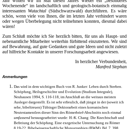
Jahr wollen wir im Mai diesen Jahres wieder ein „besonderes
Wochenende“ im landschaftlich und geologisch-botanisch einmalig
interessanten
Wutachtal
(Südschwarzwald) durchführen. Es wäre
schön, wenn viele von Ihnen, die im letzten Jahr verhindert waren
oder wegen Überbelegung nicht teilnehmen konnten, diesmal dabei
wären!
Zum Schluß möchte ich Sie herzlich bitten, für uns als Haupt- und
nebenamtliche Mitarbeiter weiterhin fürbittend einzutreten. Wir sind
auf Bewahrung, auf gute Gedanken und gute Ideen und nicht zuletzt
auf hilfreiche Kontakte in unserer Forschungsarbeit angewiesen.
In herzlicher Verbundenheit,
Manfred Stephan
Anmerkungen
Das wird in dem wichtigen Buch von R. Junker: Leben durch Sterben.
Schöpfung, Heilsgeschichte und Evolution (Studium Integrale),
Neuhausen 1994, S. 116-118, im Anschluß an die weitaus meisten
Ausleger dargestellt. Es ist sehr erfreulich, daß jüngst in der (soweit ich
sehe, bibeltreuen) Tübinger Doktorarbeit eines koreanischen
Neutestamentlers dieser Sinn des Römerbrief-Abschnitts noch einmal
umfassend
herausgearbeitet wurde: H.-K. Chang: Die Knechtschaft und
Befreiung der Schöpfung. Eine exegetische Untersuchung zu Römer
8,19-22. Bibelwissenschaftliche Monographien (BWM), Bd. 7, 398