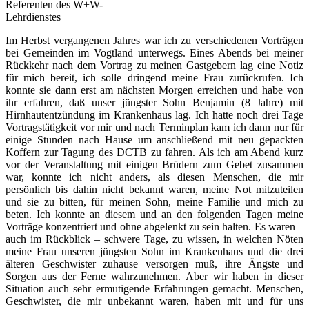
Referenten des W+W-
Lehrdienstes
Im Herbst vergangenen Jahres war ich zu verschiedenen Vorträgen
bei Gemeinden im Vogtland unterwegs. Eines Abends bei meiner
Rückkehr nach dem Vortrag zu meinen Gastgebern lag eine Notiz
für mich bereit, ich solle dringend meine Frau zurückrufen. Ich
konnte sie dann erst am nächsten Morgen erreichen und habe von
ihr erfahren, daß unser jüngster Sohn Benjamin (8 Jahre) mit
Hirnhautentzündung im Krankenhaus lag. Ich hatte noch drei Tage
Vortragstätigkeit vor mir und nach Terminplan kam ich dann nur für
einige Stunden nach Hause um anschließend mit neu gepackten
Koffern zur Tagung des DCTB zu fahren. Als ich am Abend kurz
vor der Veranstaltung mit einigen Brüdern zum Gebet zusammen
war, konnte ich nicht anders, als diesen Menschen, die mir
persönlich bis dahin nicht bekannt waren, meine Not mitzuteilen
und sie zu bitten, für meinen Sohn, meine Familie und mich zu
beten. Ich konnte an diesem und an den folgenden Tagen meine
Vorträge konzentriert und ohne abgelenkt zu sein halten. Es waren –
auch im Rückblick – schwere Tage, zu wissen, in welchen Nöten
meine Frau unseren jüngsten Sohn im Krankenhaus und die drei
älteren Geschwister zuhause versorgen muß, ihre Ängste und
Sorgen aus der Ferne wahrzunehmen. Aber wir haben in dieser
Situation auch sehr ermutigende Erfahrungen gemacht. Menschen,
Geschwister, die mir unbekannt waren, haben mit und für uns