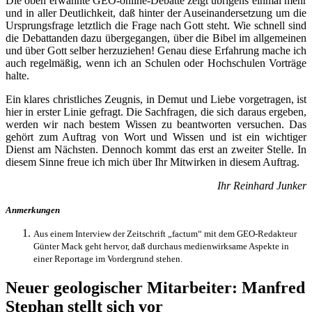
Die oben erwähnte GEO-online-Debatte zeigt übrigens einmal mehr
und in aller Deutlichkeit, daß hinter der Auseinandersetzung um die
Ursprungsfrage letztlich die Frage nach Gott steht. Wie schnell sind
die Debattanden dazu übergegangen, über die Bibel im allgemeinen
und über Gott selber herzuziehen! Genau diese Erfahrung mache ich
auch regelmäßig, wenn ich an Schulen oder Hochschulen Vorträge
halte.
Ein klares christliches Zeugnis, in Demut und Liebe vorgetragen, ist
hier in erster Linie gefragt. Die Sachfragen, die sich daraus ergeben,
werden wir nach bestem Wissen zu beantworten versuchen. Das
gehört zum Auftrag von Wort und Wissen und ist ein wichtiger
Dienst am Nächsten. Dennoch kommt das erst an zweiter Stelle. In
diesem Sinne freue ich mich über Ihr Mitwirken in diesem Auftrag.
Ihr Reinhard Junker
Anmerkungen
Aus einem Interview der Zeitschrift „factum“ mit dem GEO-Redakteur
Günter Mack geht hervor, daß durchaus medienwirksame Aspekte in
einer Reportage im Vordergrund stehen.
Neuer geologischer Mitarbeiter: Manfred
Stephan stellt sich vor