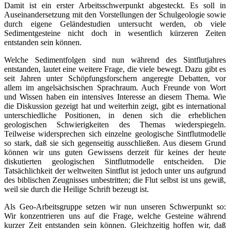
Damit ist ein erster Arbeitsschwerpunkt abgesteckt. Es soll in
Auseinandersetzung mit den Vorstellungen der Schulgeologie sowie
durch eigene Geländestudien untersucht werden, ob viele
Sedimentgesteine nicht doch in wesentlich kürzeren Zeiten
entstanden sein können.
Welche Sedimentfolgen sind nun während des Sintflutjahres
entstanden, lautet eine weitere Frage, die viele bewegt. Dazu gibt es
seit Jahren unter Schöpfungsforschern angeregte Debatten, vor
allem im angelsächsischen Sprachraum. Auch Freunde von Wort
und Wissen haben ein intensives Interesse an diesem Thema. Wie
die Diskussion gezeigt hat und weiterhin zeigt, gibt es international
unterschiedliche Positionen, in denen sich die erheblichen
geologischen Schwierigkeiten des Themas wiederspiegeln.
Teilweise widersprechen sich einzelne geologische Sintflutmodelle
so stark, daß sie sich gegenseitig ausschließen. Aus diesem Grund
können wir uns guten Gewissens derzeit für keines der heute
diskutierten geologischen Sintflutmodelle entscheiden. Die
Tatsächlichkeit der weltweiten Sintflut ist jedoch unter uns aufgrund
des biblischen Zeugnisses unbestritten; die Flut selbst ist uns gewiß,
weil sie durch die Heilige Schrift bezeugt ist.
Als Geo-Arbeitsgruppe setzen wir nun unseren Schwerpunkt so:
Wir konzentrieren uns auf die Frage, welche Gesteine während
kurzer Zeit entstanden sein können. Gleichzeitig hoffen wir, daß