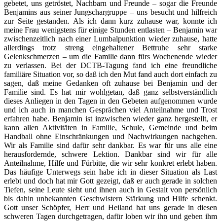
gebetet, uns getröstet, Nachbarn und Freunde – sogar die Freunde
Benjamins aus seiner Jungschargruppe – uns besucht und hilfreich
zur Seite gestanden. Als ich dann kurz zuhause war, konnte ich
meine Frau wenigstens für einige Stunden entlasten – Benjamin war
zwischenzeitlich nach einer Lumbalpunktion wieder zuhause, hatte
allerdings trotz streng eingehaltener Bettruhe sehr starke
Gelenkschmerzen – um die Familie dann fürs Wochenende wieder
zu verlassen. Bei der DCTB-Tagung fand ich eine freundliche
familiäre Situation vor, so daß ich den Mut fand auch dort einfach zu
sagen, daß meine Gedanken oft zuhause bei Benjamin und der
Familie sind. Es hat mir wohlgetan, daß ganz selbstverständlich
dieses Anliegen in den Tagen in den Gebeten aufgenommen wurde
und ich auch in manchen Gesprächen viel Anteilnahme und Trost
erfahren habe. Benjamin ist inzwischen wieder ganz hergestellt, er
kann allen Aktivitäten in Familie, Schule, Gemeinde und beim
Handball ohne Einschränkungen und Nachwirkungen nachgehen.
Wir als Familie sind dafür sehr dankbar. Es war für uns alle eine
herausfordernde, schwere Lektion. Dankbar sind wir für alle
Anteilnahme, Hilfe und Fürbitte, die wir sehr konkret erlebt haben.
Das häufige Unterwegs sein habe ich in dieser Situation als Last
erlebt und doch hat mir Gott gezeigt, daß er auch gerade in solchen
Tiefen, seine Leute sieht und ihnen auch in Gestalt von persönlich
bis dahin unbekannten Geschwistern Stärkung und Hilfe schenkt.
Gott unser Schöpfer, Herr und Heiland hat uns gerade in diesen
schweren Tagen durchgetragen, dafür loben wir ihn und geben ihm