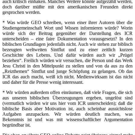
auch kritisch einhaken. Manches Weitere könnte aufgezählt werden,
doch darüber müßte mit den amerikanischen Freunden direkt
gesprochen werden.
* Was würde GEO schreiben, wenn einer ihrer Autoren über die
Studiengemeinschaft Wort und Wissen informieren würde? Worin
würde sich der Beitrag gegenüber der Darstellung des ICR
unterscheiden – eine faire Dokumentation vorausgesetzt? In den
biblischen Grundlagen jedenfalls nicht. Auch wir stehen zur biblisch
bezeugten weltweiten Sintflut und zu einer zeitlich kurzen
Geschichte des Lebens. Und dafür würden auch wir „Prügel
beziehen“. Freilich würden wir versuchen, die Person und das Werk
Jesu Christi in den Mittelpunkt zu stellen und von da aus zu den
„Reizthemen“ Sintflut und junge Schöpfung zu gelangen. Ob das
ICR das auch macht, weiß ich nicht. Medienwirksam ist das nicht
und daher für die Presse wenig interessant.
* Wir würden außerdem offen einräumen, daß viele Fragen, die sich
aus unseren biblischen Überzeugungen ergeben, ungelöst sind
(vermutlich würden wir uns hier vom ICR unterscheiden); daß die
biblische Basis aber Motivation ist, auch scheinbar aussichtslose
Aufgaben anzupacken. Wir würden deutlich machen, was
Bekenntnis ist und was mit wissenschaftlicher Argumentation
begründbar ist.