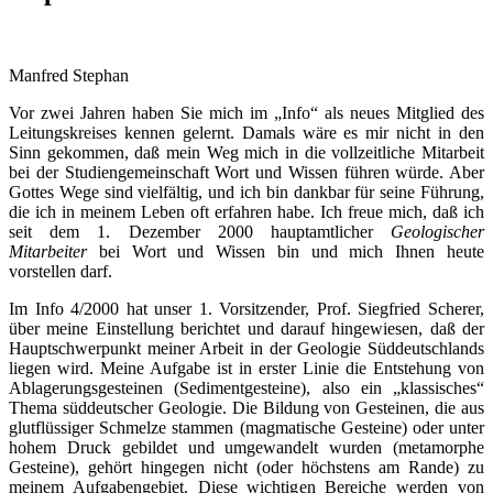
Manfred Stephan
Vor zwei Jahren haben Sie mich im „Info“ als neues Mitglied des
Leitungskreises kennen gelernt. Damals wäre es mir nicht in den
Sinn gekommen, daß mein Weg mich in die vollzeitliche Mitarbeit
bei der Studiengemeinschaft Wort und Wissen führen würde. Aber
Gottes Wege sind vielfältig, und ich bin dankbar für seine Führung,
die ich in meinem Leben oft erfahren habe. Ich freue mich, daß ich
seit dem 1. Dezember 2000 hauptamtlicher
Geologischer
Mitarbeiter
bei Wort und Wissen bin und mich Ihnen heute
vorstellen darf.
Im Info 4/2000 hat unser 1. Vorsitzender, Prof. Siegfried Scherer,
über meine Einstellung berichtet und darauf hingewiesen, daß der
Hauptschwerpunkt meiner Arbeit in der Geologie Süddeutschlands
liegen wird. Meine Aufgabe ist in erster Linie die Entstehung von
Ablagerungsgesteinen (Sedimentgesteine), also ein „klassisches“
Thema süddeutscher Geologie. Die Bildung von Gesteinen, die aus
glutflüssiger Schmelze stammen (magmatische Gesteine) oder unter
hohem Druck gebildet und umgewandelt wurden (metamorphe
Gesteine), gehört hingegen nicht (oder höchstens am Rande) zu
meinem Aufgabengebiet. Diese wichtigen Bereiche werden von