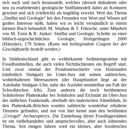
sich nach und nach herausstellt, welches (derzeit diskutierte oder
neu zu erarbeitende) geologische Sintflutmodell dabei an Konturen
gewinnt und sich (vielleicht) als tragfähig erweist. Weil das Thema
„Sintflut und Geologie“ bei den Freunden von Wort und Wissen auf
großes Interesse stößt, haben wir es leicht verständlich in einem
kleinen Buch behandelt: M. Stephan & T. Fritzsche, unter Mitarbeit
von M. Ernst & R. Junker: Sintflut und Geologie. Schritte zu einer
biblisch-urgeschichtlichen Geologie, Holzgerlingen 2000
(Hänssler), 179 Seiten.
(Kann mit beiliegendem Coupon bei der
Geschäftsstelle bestellt werden.)
In Süddeutschland gibt es weltbekannte Sedimentgesteine mit
Fossilfundstellen, die auch vielen Nichtfachleuten ein Begriff sind.
Und zwar einmal der Posidonienschiefer von Holzmaden
(südöstlich Stuttgart) im Unter-Jura mit seinen zahlreichen,
wohlerhaltenen Meersauriern (der Hauptfundort liegt an der
Autobahn Stuttgart–Ulm, nahe der Ausfahrt unmittelbar am Fuß der
Schwäbischen Alb). Zum anderen die noch berühmteren
Solnhofener Plattenkalke bei Solnhofen und Eichstätt im Ober-Jura
der südlichen Frankenalb, oberhalb des malerischen Altmühltals. In
den Plattenkalk-Brüchen wurden zahlreiche wunderbar erhaltene
Tierarten gefunden, und nur von hier kennt man den berühmten
„Urvogel“
Archaeopteryx
. Die Entstehung dieser Fossillagerstätten
ist ein vielbehandeltes und anspruchsvolles, aber auch lohnendes
Thema. Seit einigen Jahren wird ein kleines, aber fossilreiches