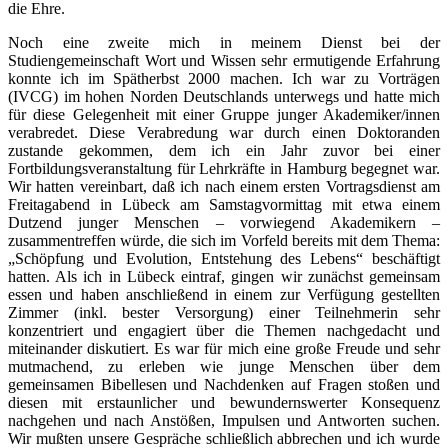
die Ehre.
Noch eine zweite mich in meinem Dienst bei der
Studiengemeinschaft Wort und Wissen sehr ermutigende Erfahrung
konnte ich im Spätherbst 2000 machen. Ich war zu Vorträgen
(IVCG) im hohen Norden Deutschlands unterwegs und hatte mich
für diese Gelegenheit mit einer Gruppe junger Akademiker/innen
verabredet. Diese Verabredung war durch einen Doktoranden
zustande gekommen, dem ich ein Jahr zuvor bei einer
Fortbildungsveranstaltung für Lehrkräfte in Hamburg begegnet war.
Wir hatten vereinbart, daß ich nach einem ersten Vortragsdienst am
Freitagabend in Lübeck am Samstagvormittag mit etwa einem
Dutzend junger Menschen – vorwiegend Akademikern –
zusammentreffen würde, die sich im Vorfeld bereits mit dem Thema:
„Schöpfung und Evolution, Entstehung des Lebens“ beschäftigt
hatten. Als ich in Lübeck eintraf, gingen wir zunächst gemeinsam
essen und haben anschließend in einem zur Verfügung gestellten
Zimmer (inkl. bester Versorgung) einer Teilnehmerin sehr
konzentriert und engagiert über die Themen nachgedacht und
miteinander diskutiert. Es war für mich eine große Freude und sehr
mutmachend, zu erleben wie junge Menschen über dem
gemeinsamen Bibellesen und Nachdenken auf Fragen stoßen und
diesen mit erstaunlicher und bewundernswerter Konsequenz
nachgehen und nach Anstößen, Impulsen und Antworten suchen.
Wir mußten unsere Gespräche schließlich abbrechen und ich wurde