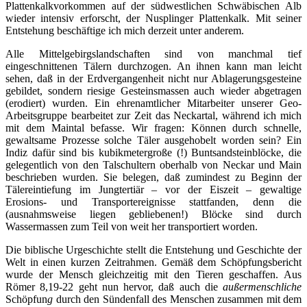
Plattenkalkvorkommen auf der südwestlichen Schwäbischen Alb
wieder intensiv erforscht, der Nusplinger Plattenkalk. Mit seiner
Entstehung beschäftige ich mich derzeit unter anderem.
Alle Mittelgebirgslandschaften sind von manchmal tief
eingeschnittenen Tälern durchzogen. An ihnen kann man leicht
sehen, daß in der Erdvergangenheit nicht nur Ablagerungsgesteine
gebildet, sondern riesige Gesteinsmassen auch wieder abgetragen
(erodiert) wurden. Ein ehrenamtlicher Mitarbeiter unserer Geo-
Arbeitsgruppe bearbeitet zur Zeit das Neckartal, während ich mich
mit dem Maintal befasse. Wir fragen: Können durch schnelle,
gewaltsame Prozesse solche Täler ausgehobelt worden sein? Ein
Indiz dafür sind bis kubikmetergroße (!) Buntsandsteinblöcke, die
gelegentlich von den Talschultern oberhalb von Neckar und Main
beschrieben wurden. Sie belegen, daß zumindest zu Beginn der
Tälereintiefung im Jungtertiär – vor der Eiszeit – gewaltige
Erosions- und Transportereignisse stattfanden, denn die
(ausnahmsweise liegen gebliebenen!) Blöcke sind durch
Wassermassen zum Teil von weit her transportiert worden.
Die biblische Urgeschichte stellt die Entstehung und Geschichte der
Welt in einen kurzen Zeitrahmen. Gemäß dem Schöpfungsbericht
wurde der Mensch gleichzeitig mit den Tieren geschaffen. Aus
Römer 8,19-22 geht nun hervor, daß auch die
außermenschliche
Schöpfun
g
durch den Sündenfall des Menschen zusammen mit dem