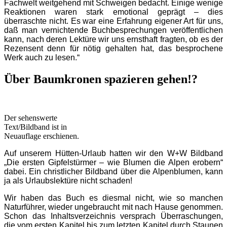
Fachwelt weitgehend mit Schweigen bedacht. Einige wenige
Reaktionen waren stark emotional geprägt – dies
überraschte nicht. Es war eine Erfahrung eigener Art für uns,
daß man vernichtende Buchbesprechungen veröffentlichen
kann, nach deren Lektüre wir uns ernsthaft fragten, ob es der
Rezensent denn für nötig gehalten hat, das besprochene
Werk auch zu lesen.“
Über Baumkronen spazieren gehen!?
Der sehenswerte
Text/Bildband ist in
Neuauflage erschienen.
Auf unserem Hütten-Urlaub hatten wir den W+W Bildband
„Die ersten Gipfelstürmer – wie Blumen die Alpen erobern“
dabei. Ein christlicher Bildband über die Alpenblumen, kann
ja als Urlaubslektüre nicht schaden!
Wir haben das Buch es diesmal nicht, wie so manchen
Naturführer, wieder ungebraucht mit nach Hause genommen.
Schon das Inhaltsverzeichnis versprach Überraschungen,
die vom ersten Kapitel bis zum letzten Kapitel durch Staunen