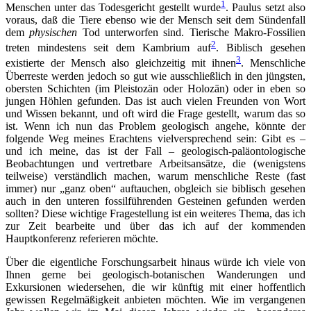
1
Menschen unter das Todesgericht gestellt wurde
. Paulus setzt also
voraus, daß die Tiere ebenso wie der Mensch seit dem Sündenfall
dem
physischen
Tod unterworfen sind. Tierische Makro-Fossilien
2
treten mindestens seit dem Kambrium auf
. Biblisch gesehen
3
existierte der Mensch also gleichzeitig mit ihnen
. Menschliche
Überreste werden jedoch so gut wie ausschließlich in den jüngsten,
obersten Schichten (im Pleistozän oder Holozän) oder in eben so
jungen Höhlen gefunden. Das ist auch vielen Freunden von Wort
und Wissen bekannt, und oft wird die Frage gestellt, warum das so
ist. Wenn ich nun das Problem geologisch angehe, könnte der
folgende Weg meines Erachtens vielversprechend sein: Gibt es –
und ich meine, das ist der Fall – geologisch-paläontologische
Beobachtungen und vertretbare Arbeitsansätze, die (wenigstens
teilweise) verständlich machen, warum menschliche Reste (fast
immer) nur „ganz oben“ auftauchen, obgleich sie biblisch gesehen
auch in den unteren fossilführenden Gesteinen gefunden werden
sollten? Diese wichtige Fragestellung ist ein weiteres Thema, das ich
zur Zeit bearbeite und über das ich auf der kommenden
Hauptkonferenz referieren möchte.
Über die eigentliche Forschungsarbeit hinaus würde ich viele von
Ihnen gerne bei geologisch-botanischen Wanderungen und
Exkursionen wiedersehen, die wir künftig mit einer hoffentlich
gewissen Regelmäßigkeit anbieten möchten. Wie im vergangenen