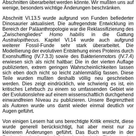
Abschnitten überarbeitet werden könnte. Wir mußten uns auf
wenige, besonders wichtige Änderungen beschränken.
Abschnitt VI.13.5 wurde aufgrund von Funden befiederter
Dinosaurier aktualisiert. Die aufregendste Entwicklung im
Bereich der Paläanthropologie war die Reklassifizierung des
„Zwischengliedes“
Homo habilis
in die Gattung
Australopithecus
. Kapitel VI.14 wurde auch aufgrund
weiterer Fossil-Funde sehr stark überarbeitet. Die
Modellierung der evolutiven Entstehung eines Proteins durch
Exonshuffling (IV.7.3.3) sowie des Bakterienmotors (IV.7.4)
erwiesen sich als nicht haltbar: Die in der vierten Auflage
publizierten, extrem geringen Wahrscheinlichkeiten lassen
sich eben doch nicht so leicht zahlenmäßig fassen. Diese
Teile wurden mußten deshalb völlig neu geschrieben
werden. Dies zeigt eindrücklich, wie schwierig es ist, ein
kritisches Lehrbuch zu einem so umfassenden Gebiet wie
der Evolutionslehre auf einem wissenschaftlich durchgehend
einwandfreien Niveau zu publizieren. Unsere Begrenztheit
als Autoren wurde uns damit wieder einmal deutlich vor
Augen geführt.
Von einigen Lesern hat uns berechtigte Kritik erreicht, diese
wurde generell berücksichtigt, hat aber meist nur zu
kleineren Änderungen geführt. Das Buch wurde in der