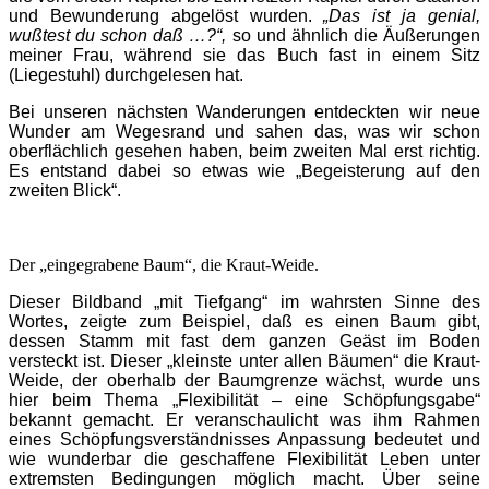
und Bewunderung abgelöst wurden.
„Das ist ja genial,
wußtest du schon daß …?“,
so und ähnlich die Äußerungen
meiner Frau, während sie das Buch fast in einem Sitz
(Liegestuhl) durchgelesen hat.
Bei unseren nächsten Wanderungen entdeckten wir neue
Wunder am Wegesrand und sahen das, was wir schon
oberflächlich gesehen haben, beim zweiten Mal erst richtig.
Es entstand dabei so etwas wie „Begeisterung auf den
zweiten Blick“.
Der „eingegrabene Baum“, die Kraut-Weide.
Dieser Bildband „mit Tiefgang“ im wahrsten Sinne des
Wortes, zeigte zum Beispiel, daß es einen Baum gibt,
dessen Stamm mit fast dem ganzen Geäst im Boden
versteckt ist. Dieser „kleinste unter allen Bäumen“ die Kraut-
Weide, der oberhalb der Baumgrenze wächst, wurde uns
hier beim Thema „Flexibilität – eine Schöpfungsgabe“
bekannt gemacht. Er veranschaulicht was ihm Rahmen
eines Schöpfungsverständnisses Anpassung bedeutet und
wie wunderbar die geschaffene Flexibilität Leben unter
extremsten Bedingungen möglich macht. Über seine