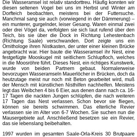
Die Wasseramsel ist relativ standorttreu. Häufig konnten wir
diesen seltenen Vogel bei uns im Herbst und Winter am
Dorfteich beobachten, meistens bei der Futtersuche.
Manchmal sang sie auch (vorwiegend in der Dämmerung) –
ein munterer, gurgelnder, leiser Gesang. Waren einmal zwei
oder drei Vögel da, verfolgten sie sich laut rufend über den
Teich, bis sie über die Dock in Richtung Lehestenbach
(Richtung Saale) verschwanden. Dort zeigte uns ein
Ornithologe ihren Nistkasten, der unter einer kleinen Brücke
angebracht war. Hier baute die Wasseramsel ihr Nest, eine
festgefügte Mooskugel mit seitlichem Schlupfloch, welches
in die Moosröhre führt. Dieses Nest, ein richtiges Kunstwerk,
wurde von beiden Partnern gebaut. Normalerweise
bevorzugen Wasseramseln Mauerlöcher in Brücken, doch da
heutzutage meist nur noch mit Beton gearbeitet wird, muß
der Mensch mit künstlichen Nisthilfen nachhelfen. Meistens
legt das Weibchen 4 bis 6 Eier, aus denen dann nach ca. 16-
17 Tagen die nackten Jungen schlüpfen, die nach weiteren
17 Tagen das Nest verlassen. Schon bevor sie fliegen,
können sie bereits schwimmen. Das elterliche Revier
verlassen sie im Alter von 6-7 Wochen. Sie suchen nun die
Mausergebiete auf. Anschließend besetzen sie ein Revier,
das sie lebenslang beibehalten.
1997 wurden im gesamten Saale-Orla-Kreis 30 Brutpaare