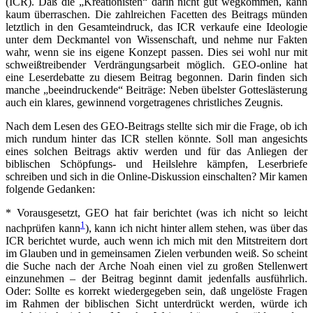
(ICR). Daß die „Kreationisten“ darin nicht gut wegkommen, kann
kaum überraschen. Die zahlreichen Facetten des Beitrags münden
letztlich in den Gesamteindruck, das ICR verkaufe eine Ideologie
unter dem Deckmantel von Wissenschaft, und nehme nur Fakten
wahr, wenn sie ins eigene Konzept passen. Dies sei wohl nur mit
schweißtreibender Verdrängungsarbeit möglich. GEO-online hat
eine Leserdebatte zu diesem Beitrag begonnen. Darin finden sich
manche „beeindruckende“ Beiträge: Neben übelster Gotteslästerung
auch ein klares, gewinnend vorgetragenes christliches Zeugnis.
Nach dem Lesen des GEO-Beitrags stellte sich mir die Frage, ob ich
mich rundum hinter das ICR stellen könnte. Soll man angesichts
eines solchen Beitrags aktiv werden und für das Anliegen der
biblischen Schöpfungs- und Heilslehre kämpfen, Leserbriefe
schreiben und sich in die Online-Diskussion einschalten? Mir kamen
folgende Gedanken:
* Vorausgesetzt, GEO hat fair berichtet (was ich nicht so leicht
1
nachprüfen kann
), kann ich nicht hinter allem stehen, was über das
ICR berichtet wurde, auch wenn ich mich mit den Mitstreitern dort
im Glauben und in gemeinsamen Zielen verbunden weiß. So scheint
die Suche nach der Arche Noah einen viel zu großen Stellenwert
einzunehmen – der Beitrag beginnt damit jedenfalls ausführlich.
Oder: Sollte es korrekt wiedergegeben sein, daß ungelöste Fragen
im Rahmen der biblischen Sicht unterdrückt werden, würde ich