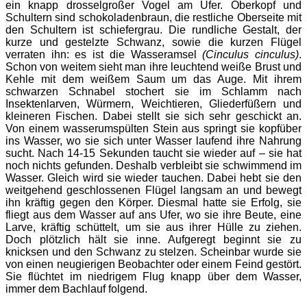
ein knapp drosselgroßer Vogel am Ufer. Oberkopf und
Schultern sind schokoladenbraun, die restliche Oberseite mit
den Schultern ist schiefergrau. Die rundliche Gestalt, der
kurze und gestelzte Schwanz, sowie die kurzen Flügel
verraten ihn: es ist die Wasseramsel
(Cinculus cinculus)
.
Schon von weitem sieht man ihre leuchtend weiße Brust und
Kehle mit dem weißem Saum um das Auge. Mit ihrem
schwarzen Schnabel stochert sie im Schlamm nach
Insektenlarven, Würmern, Weichtieren, Gliederfüßern und
kleineren Fischen. Dabei stellt sie sich sehr geschickt an.
Von einem wasserumspülten Stein aus springt sie kopfüber
ins Wasser, wo sie sich unter Wasser laufend ihre Nahrung
sucht. Nach 14-15 Sekunden taucht sie wieder auf – sie hat
noch nichts gefunden. Deshalb verbleibt sie schwimmend im
Wasser. Gleich wird sie wieder tauchen. Dabei hebt sie den
weitgehend geschlossenen Flügel langsam an und bewegt
ihn kräftig gegen den Körper. Diesmal hatte sie Erfolg, sie
fliegt aus dem Wasser auf ans Ufer, wo sie ihre Beute, eine
Larve, kräftig schüttelt, um sie aus ihrer Hülle zu ziehen.
Doch plötzlich hält sie inne. Aufgeregt beginnt sie zu
knicksen und den Schwanz zu stelzen. Scheinbar wurde sie
von einen neugierigen Beobachter oder einem Feind gestört.
Sie flüchtet im niedrigem Flug knapp über dem Wasser,
immer dem Bachlauf folgend.