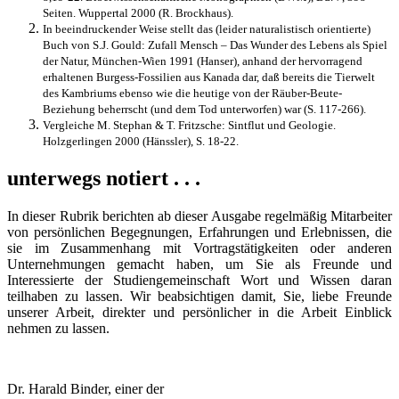
Seiten. Wuppertal 2000 (R. Brockhaus).
In beeindruckender Weise stellt das (leider naturalistisch orientierte)
Buch von S.J. Gould: Zufall Mensch – Das Wunder des Lebens als Spiel
der Natur, München-Wien 1991 (Hanser), anhand der hervorragend
erhaltenen Burgess-Fossilien aus Kanada dar, daß bereits die Tierwelt
des Kambriums ebenso wie die heutige von der Räuber-Beute-
Beziehung beherrscht (und dem Tod unterworfen) war (S. 117-266).
Vergleiche M. Stephan & T. Fritzsche: Sintflut und Geologie.
Holzgerlingen 2000 (Hänssler), S. 18-22.
unterwegs notiert . . .
In dieser Rubrik berichten ab dieser Ausgabe regelmäßig Mitarbeiter
von persönlichen Begegnungen, Erfahrungen und Erlebnissen, die
sie im Zusammenhang mit Vortragstätigkeiten oder anderen
Unternehmungen gemacht haben, um Sie als Freunde und
Interessierte der Studiengemeinschaft Wort und Wissen daran
teilhaben zu lassen. Wir beabsichtigen damit, Sie, liebe Freunde
unserer Arbeit, direkter und persönlicher in die Arbeit Einblick
nehmen zu lassen.
Dr. Harald Binder, einer der