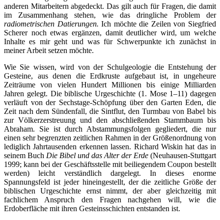
anderen Mitarbeitern abgedeckt. Das gilt auch für Fragen, die damit
im Zusammenhang stehen, wie das dringliche Problem der
radiometrischen Datierungen.
Ich möchte die Zeilen von Siegfried
Scherer noch etwas ergänzen, damit deutlicher wird, um welche
Inhalte es mir geht und was für Schwerpunkte ich zunächst in
meiner Arbeit setzen möchte.
Wie Sie wissen, wird von der Schulgeologie die Entstehung der
Gesteine, aus denen die Erdkruste aufgebaut ist, in ungeheure
Zeiträume von vielen Hundert Millionen bis einige Milliarden
Jahren gelegt. Die biblische Urgeschichte (1. Mose 1–11) dagegen
verläuft von der Sechstage-Schöpfung über den Garten Eden, die
Zeit nach dem Sündenfall, die Sintflut, den Turmbau von Babel bis
zur Völkerzerstreuung und den abschließenden Stammbaum bis
Abraham. Sie ist durch Abstammungsfolgen gegliedert, die nur
einen sehr begrenzten zeitlichen Rahmen in der Größenordnung von
lediglich Jahrtausenden
erkennen lassen. Richard Wiskin hat das in
seinem Buch
Die Bibel und das Alter der Erde
(Neuhausen-Stuttgart
1999; kann bei der Geschäftsstelle mit beiliegendem Coupon bestellt
werden) leicht verständlich dargelegt. In dieses enorme
Spannungsfeld ist jeder hineingestellt, der die zeitliche Größe der
biblischen Urgeschichte ernst nimmt, der aber gleichzeitig mit
fachlichem Anspruch den Fragen nachgehen will, wie die
Erdoberfläche mit ihren Gesteinsschichten entstanden ist.