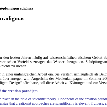
chöpfungsparadigmas
aradigmas
n den letzten Jahren häufig auf wissenschaftstheoretischem Gebiet
eoretischen Vorfeld sozusagen das Wasser abzugraben. Schöpfungsansät
b nichts zu suchen.
r in einer umfangreichen Arbeit ein. Sie versteht sich zugleich als B
 darüber anregen will. Angesichts der Medienkampagne im Sommer 2005
ligent Design“ offenbarte, soll diese Arbeit zu Klärungen und zur Vers
f the creation paradigm
n place in the field of scientific theory. Opponents of the creation par
y argue that creationist approaches are scientifically irrelevant, fruitle