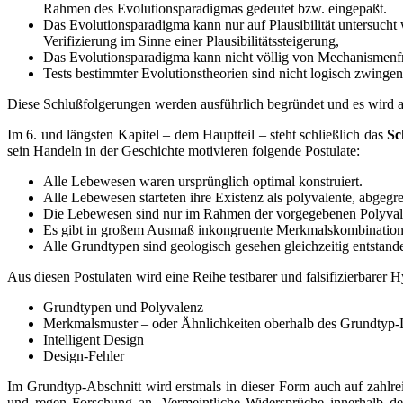
Rahmen des Evolutionsparadigmas gedeutet bzw. eingepaßt.
Das Evolutionsparadigma kann nur auf Plausibilität untersucht
Verifizierung im Sinne einer Plausibilitätssteigerung,
Das Evolutionsparadigma kann nicht völlig von Mechanismenf
Tests bestimmter Evolutionstheorien sind nicht logisch zwingen
Diese Schlußfolgerungen werden ausführlich begründet und es wird a
Im 6. und längsten Kapitel – dem Hauptteil – steht schließlich das
Sc
sein Handeln in der Geschichte motivieren folgende Postulate:
Alle Lebewesen waren ursprünglich optimal konstruiert.
Alle Lebewesen starteten ihre Existenz als polyvalente, abgeg
Die Lebewesen sind nur im Rahmen der vorgegebenen Polyvalen
Es gibt in großem Ausmaß inkongruente Merkmalskombination
Alle Grundtypen sind geologisch gesehen gleichzeitig entstand
Aus diesen Postulaten wird eine Reihe testbarer und falsifizierbarer H
Grundtypen und Polyvalenz
Merkmalsmuster – oder Ähnlichkeiten oberhalb des Grundtyp-
Intelligent Design
Design-Fehler
Im Grundtyp-Abschnitt wird erstmals in dieser Form auch auf zahlr
und regen Forschung an. Vermeintliche Widersprüche innerhalb de