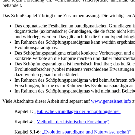
behandelt.
Das Schlußkapitel 7 bringt eine Zusammenfassung. Die wichtigsten A
Das dogmatische Festhalten an paradigmatischen Grundlagen i
dogmatische (axiomatische) Grundlagen, die de facto nicht krit
und widerlegt werden. Das gilt auch für die Grundtypenbiolog
Im Rahmen des Schöpfungsparadigmas kann weithin ergebnisoff
Evolutionsparadigmas.
Das Schöpfungsparadigma erlaubt konkrete Vorhersagen und a
konkrete Verbote an die Empirie machen und daher falsifizierba
Das Schöpfungsparadigma ist heuristisch fruchtbar; das heißt, 
Evolutionsforscher (wobei meistens verschiedene Erwartungen an
dazu werden genant und erläutert.
Im Rahmen des Schöpfungsparadigma wird beim Auftreten offen
Forschungen, für die es im Rahmen des Evolutionsparadigmas k
Im Rahmen des Schöpfungsparadigmas wird nicht nach Belieben 
Viele Abschnitte dieser Arbeit sind separat auf
www.genesisnet.info
zu
Kapitel 1:
„Biblische Grundlagen der Schöpfungslehre“
Kapitel 4:
„Methodik der historischen Forschung“
Kapitel 5.1-6:
„Evolutionsparadigma und Naturwissenschaft“