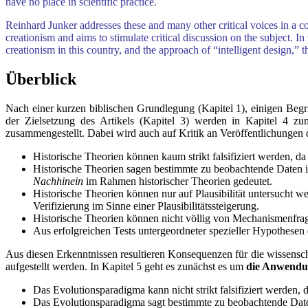
have no place in scientific practice.
Reinhard Junker addresses these and many other critical voices in a c
creationism and aims to stimulate critical discussion on the subject. 
creationism in this country, and the approach of “intelligent design,” th
Überblick
Nach einer kurzen biblischen Grundlegung (Kapitel 1), einigen Beg
der Zielsetzung des Artikels (Kapitel 3) werden in Kapitel 4 z
zusammengestellt. Dabei wird auch auf Kritik an Veröffentlichungen
Historische Theorien können kaum strikt falsifiziert werden, da
Historische Theorien sagen bestimmte zu beobachtende Daten i
Nachhinein
im Rahmen historischer Theorien gedeutet.
Historische Theorien können nur auf Plausibilität untersucht 
Verifizierung im Sinne einer Plausibilitätssteigerung.
Historische Theorien können nicht völlig von Mechanismenfra
Aus erfolgreichen Tests untergeordneter spezieller Hypothesen 
Aus diesen Erkenntnissen resultieren Konsequenzen für die wissensc
aufgestellt werden. In Kapitel 5 geht es zunächst es um
die Anwendun
Das Evolutionsparadigma kann nicht strikt falsifiziert werden, 
Das Evolutionsparadigma sagt bestimmte zu beobachtende Daten