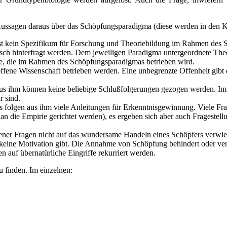
ussagen daraus über das Schöpfungsparadigma (diese werden in den Kap
st kein Spezifikum für Forschung und Theoriebildung im Rahmen des 
isch hinterfragt werden. Dem jeweiligen Paradigma untergeordnete Theo
ie, die im Rahmen des Schöpfungsparadigmas betrieben wird.
ene Wissenschaft betrieben werden. Eine unbegrenzte Offenheit gibt 
us ihm können keine beliebige Schlußfolgerungen gezogen werden. Im
r sind.
es folgen aus ihm viele Anleitungen für Erkenntnisgewinnung. Viele Fr
 die Empirie gerichtet werden), es ergeben sich aber auch Fragestellun
er Fragen nicht auf das wundersame Handeln eines Schöpfers verwies
eine Motivation gibt. Die Annahme von Schöpfung behindert oder verhi
auf übernatürliche Eingriffe rekurriert werden.
 finden. Im einzelnen: