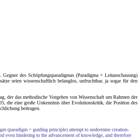
 ab. Gegner des Schöpfungsparadigmas (Paradigma = Leitanschauung)
ze seien wissenschaftlich belanglos, unfruchtbar, ja sogar für den
eitrag, der das methodische Vorgehen von Wissenschaft um Rahmen der
, die eine große Unkenntnis über Evolutionskritik, die Position des
achlichung beitragen.
adigm (paradigm = guiding principle) attempt to undermine creation-
ss, and even hindering to the advancement of knowledge, and therefore