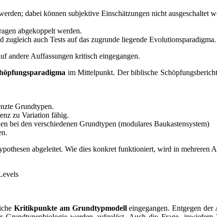
 werden; dabei können subjektive Einschätzungen nicht ausgeschaltet w
ragen abgekoppelt werden.
d zugleich auch Tests auf das zugrunde liegende Evolutionsparadigma. Er
uf andere Auffassungen kritisch eingegangen.
höpfungsparadigma
im Mittelpunkt. Der biblische Schöpfungsbericht
renzte Grundtypen.
z zu Variation fähig.
en bei den verschiedenen Grundtypen (modulares Baukastensystem)
en.
ypothesen abgeleitet. Wie dies konkret funktioniert, wird in mehreren A
Levels
eiche
Kritikpunkte am Grundtypmodell
eingegangen. Entgegen der A
r Grundtypenbiologie werden aufgelöst. Auch die Frage, inwiefern