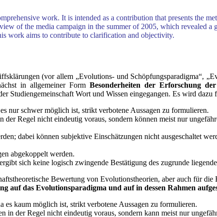
omprehensive work. It is intended as a contribution that presents the m
In view of the media campaign in the summer of 2005, which revealed a gr
is work aims to contribute to clarification and objectivity.
riffsklärungen (vor allem „Evolutions- und Schöpfungsparadigma“, „Ev
unächst in allgemeiner Form
Besonderheiten der Erforschung der
 der Studiengemeinschaft Wort und Wissen eingegangen. Es wird dazu f
 es nur schwer möglich ist, strikt verbotene Aussagen zu formulieren.
n der Regel nicht eindeutig voraus, sondern können meist nur ungefä
werden; dabei können subjektive Einschätzungen nicht ausgeschaltet wer
gen abgekoppelt werden.
ergibt sich keine logisch zwingende Bestätigung des zugrunde liegenden
haftstheoretische Bewertung von Evolutionstheorien, aber auch für d
g auf das Evolutionsparadigma und auf in dessen Rahmen aufgest
da es kaum möglich ist, strikt verbotene Aussagen zu formulieren.
 in der Regel nicht eindeutig voraus, sondern kann meist nur ungefä