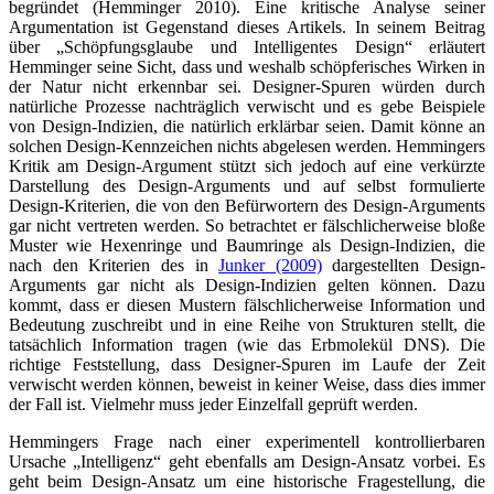
begründet (Hemminger 2010). Eine kritische Analyse seiner
Argumentation ist Gegenstand dieses Artikels. In seinem Beitrag
über „Schöpfungsglaube und Intelligentes Design“ erläutert
Hemminger seine Sicht, dass und weshalb schöpferisches Wirken in
der Natur nicht erkennbar sei. Designer-Spuren würden durch
natürliche Prozesse nachträglich verwischt und es gebe Beispiele
von Design-Indizien, die natürlich erklärbar seien. Damit könne an
solchen Design-Kennzeichen nichts abgelesen werden. Hemmingers
Kritik am Design-Argument stützt sich jedoch auf eine verkürzte
Darstellung des Design-Arguments und auf selbst formulierte
Design-Kriterien, die von den Befürwortern des Design-Arguments
gar nicht vertreten werden. So betrachtet er fälschlicherweise bloße
Muster wie Hexenringe und Baumringe als Design-Indizien, die
nach den Kriterien des in
Junker (2009)
dargestellten Design-
Arguments gar nicht als Design-Indizien gelten können. Dazu
kommt, dass er diesen Mustern fälschlicherweise Information und
Bedeutung zuschreibt und in eine Reihe von Strukturen stellt, die
tatsächlich Information tragen (wie das Erbmolekül DNS). Die
richtige Feststellung, dass Designer-Spuren im Laufe der Zeit
verwischt werden können, beweist in keiner Weise, dass dies immer
der Fall ist. Vielmehr muss jeder Einzelfall geprüft werden.
Hemmingers Frage nach einer experimentell kontrollierbaren
Ursache „Intelligenz“ geht ebenfalls am Design-Ansatz vorbei. Es
geht beim Design-Ansatz um eine historische Fragestellung, die