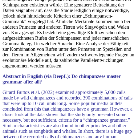
Schimpansen existieren würde. Eine genauere Betrachtung der
Daten zeigt aber auf, dass die Studie lediglich einige notwendige,
jedoch nicht hinreichende Kriterien einer „Schimpansen-
Grammatik“ vorgelegt hat. Ähnliche Merkmale kommen auch bei
anderen Primaten und anderen Tieren wie Singvögeln und Walen
vor. Kurz gesagt: Es besteht eine gewaltige Kluft zwischen den
aufgezeichneten Rufen der Schimpansen und jeder menschlichen
Grammatik, egal in welcher Sprache. Eine Analyse der Fähigkeit
zur Kombination von Rufen unter den Primaten im Speziellen und
den Tieren im Allgemeinen wirft zudem schwerwiegende Fragen an
evolutionäre Modelle auf, da zahlreiche Parallelentwicklungen
angenommen werden müssten.
Abstract in English (via DeepL): Do chimpanzees master
grammar after all?
Girard-Buttoz et al. (2022) examined approximately 5,000 calls
made by wild chimpanzees and recorded 390 combinations of calls
that were up to 10 call units long. Some popular media outlets
concluded from this that chimpanzees have a grammar. However, a
closer look at the data shows that the study only presented some
necessary, but not sufficient, criteria for a “chimpanzee grammar.”
Similar characteristics are also found in other primates and other
animals such as songbirds and whales. In short, there is a huge gap
between the recorded calls of chimpanzees and any human