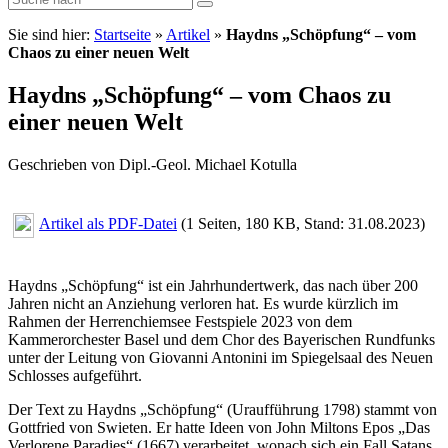
Sie sind hier:
Startseite
»
Artikel
»
Haydns „Schöpfung“ – vom
Chaos zu einer neuen Welt
Haydns „Schöpfung“ – vom Chaos zu
einer neuen Welt
Geschrieben von Dipl.-Geol. Michael Kotulla
Artikel als PDF-Datei
(1 Seiten, 180 KB, Stand: 31.08.2023)
Haydns „Schöpfung“ ist ein Jahrhundertwerk, das nach über 200
Jahren nicht an Anziehung verloren hat. Es wurde kürzlich im
Rahmen der Herrenchiemsee Festspiele 2023 von dem
Kammerorchester Basel und dem Chor des Bayerischen Rundfunks
unter der Leitung von Giovanni Antonini im Spiegelsaal des Neuen
Schlosses aufgeführt.
Der Text zu Haydns „Schöpfung“ (Uraufführung 1798) stammt von
Gottfried von Swieten. Er hatte Ideen von John Miltons Epos „Das
Verlorene Paradies“ (1667) verarbeitet, wonach sich ein Fall Satans