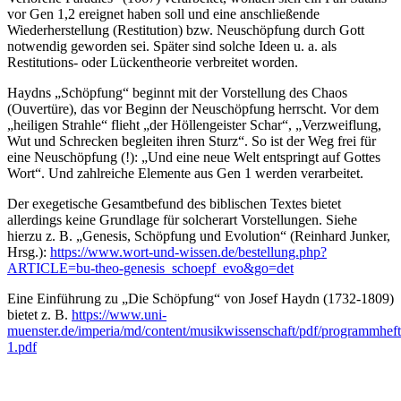
vor Gen 1,2 ereignet haben soll und eine anschließende
Wiederherstellung (Restitution) bzw. Neuschöpfung durch Gott
notwendig geworden sei. Später sind solche Ideen u. a. als
Restitutions- oder Lückentheorie verbreitet worden.
Haydns „Schöpfung“ beginnt mit der Vorstellung des Chaos
(Ouvertüre), das vor Beginn der Neuschöpfung herrscht. Vor dem
„heiligen Strahle“ flieht „der Höllengeister Schar“, „Verzweiflung,
Wut und Schrecken begleiten ihren Sturz“. So ist der Weg frei für
eine Neuschöpfung (!): „Und eine neue Welt entspringt auf Gottes
Wort“. Und zahlreiche Elemente aus Gen 1 werden verarbeitet.
Der exegetische Gesamtbefund des biblischen Textes bietet
allerdings keine Grundlage für solcherart Vorstellungen. Siehe
hierzu z. B. „Genesis, Schöpfung und Evolution“ (Reinhard Junker,
Hrsg.):
https://www.wort-und-wissen.de/bestellung.php?
ARTICLE=bu-theo-genesis_schoepf_evo&go=det
Eine Einführung zu „Die Schöpfung“ von Josef Haydn (1732-1809)
bietet z. B.
https://www.uni-
muenster.de/imperia/md/content/musikwissenschaft/pdf/programmhef
1.pdf