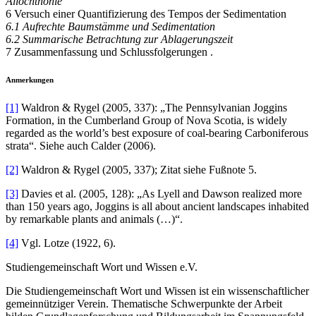
Allochthonie
6 Versuch einer Quantifizierung des Tempos der Sedimentation
6.1 Aufrechte Baumstämme und Sedimentation
6.2 Summarische Betrachtung zur Ablagerungszeit
7 Zusammenfassung und Schlussfolgerungen .
Anmerkungen
[1]
Waldron & Rygel (2005, 337): „The Pennsylvanian Joggins
Formation, in the Cumberland Group of Nova Scotia, is widely
regarded as the world’s best exposure of coal-bearing Carboniferous
strata“. Siehe auch Calder (2006).
[2]
Waldron & Rygel (2005, 337); Zitat siehe Fußnote 5.
[3]
Davies et al. (2005, 128): „As Lyell and Dawson realized more
than 150 years ago, Joggins is all about ancient landscapes inhabited
by remarkable plants and animals (…)“.
[4]
Vgl. Lotze (1922, 6).
Studiengemeinschaft Wort und Wissen e.V.
Die Studiengemeinschaft Wort und Wissen ist ein wissenschaftlicher
gemeinnütziger Verein. Thematische Schwerpunkte der Arbeit