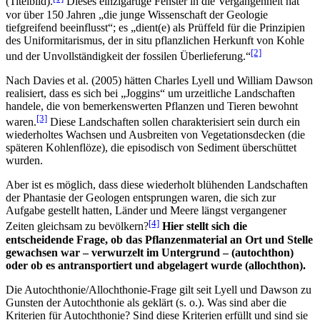
(Titelbild).
Dieses einzigartige Fenster in die Vergangenheit hat
vor über 150 Jahren „die junge Wissenschaft der Geologie
tiefgreifend beeinflusst“; es „dient(e) als Prüffeld für die Prinzipien
des Uniformitarismus, der in situ pflanzlichen Herkunft von Kohle
[2]
und der Unvollständigkeit der fossilen Überlieferung.“
Nach Davies et al. (2005) hätten Charles Lyell und William Dawson
realisiert, dass es sich bei „Joggins“ um urzeitliche Landschaften
handele, die von bemerkenswerten Pflanzen und Tieren bewohnt
[3]
waren.
Diese Landschaften sollen charakterisiert sein durch ein
wiederholtes Wachsen und Ausbreiten von Vegetationsdecken (die
späteren Kohlenflöze), die episodisch von Sediment überschüttet
wurden.
Aber ist es möglich, dass diese wiederholt blühenden Landschaften
der Phantasie der Geologen entsprungen waren, die sich zur
Aufgabe gestellt hatten, Länder und Meere längst vergangener
[4]
Zeiten gleichsam zu bevölkern?
Hier stellt sich die
entscheidende Frage, ob das Pflanzenmaterial an Ort und Stelle
gewachsen war – verwurzelt im Untergrund – (autochthon)
oder ob es antransportiert und abgelagert wurde (allochthon).
Die Autochthonie/Allochthonie-Frage gilt seit Lyell und Dawson zu
Gunsten der Autochthonie als geklärt (s. o.). Was sind aber die
Kriterien für Autochthonie? Sind diese Kriterien erfüllt und sind sie