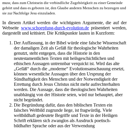
muss; dass zum Christsein die verbindliche Zugehörigkeit zu einer Gemeinde
gehört und dass es geboten ist, den Glaube anderen Menschen zu bezeugen und
sie zur Nachfolge Jesu einzuladen.
In diesem Artikel werden die wichtigsten Argumente, die auf der
Webseite
www.schoepfung-durch-evolution.de
präsentiert werden,
dargestellt und kritisiert. Die Kritikpunkte lauten in Kurzform:
Der Auffassung, in der Bibel würde eine falsche Wissenschaft
der damaligen Zeit als Gefäß für theologische Wahrheiten
genutzt, steht entgegen, dass die Historie in den
neutestamentlichen Texten mit heilsgeschichtlichen und
ethischen Aussagen untrennbar verquickt ist. Wird das alte
„Gefäß“ durch die „moderne“ Evolutionsanschauung ersetzt,
können wesentliche Aussagen über den Ursprung der
Sündhaftigkeit des Menschen und der Notwendigkeit der
Errettung durch Jesus Christus nicht mehr aufrechterhalten
werden. Die Aussage, dass die theologischen Wahrheiten
unabhängig von der Historie seien, wird nur behauptet, aber
nicht begründet.
Die Begründung dafür, dass den biblischen Texten ein
falsches Weltbild zugrunde liege, ist fragwürdig. Viele
weltbildhaft gedeutete Begriffe und Texte in der Heiligen
Schrift erklären sich zwanglos als Ausdruck poetisch-
bildhafter Sprache oder aus der Verwendung