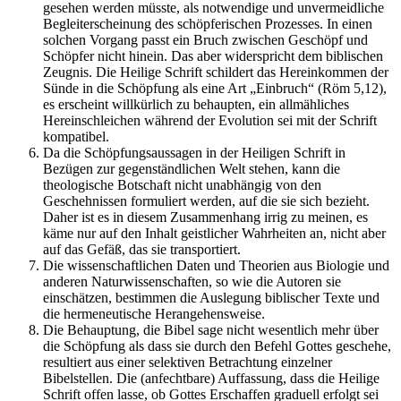
gesehen werden müsste, als notwendige und unvermeidliche
Begleiterscheinung des schöpferischen Prozesses. In einen
solchen Vorgang passt ein Bruch zwischen Geschöpf und
Schöpfer nicht hinein. Das aber widerspricht dem biblischen
Zeugnis. Die Heilige Schrift schildert das Hereinkommen der
Sünde in die Schöpfung als eine Art „Einbruch“ (Röm 5,12),
es erscheint willkürlich zu behaupten, ein allmähliches
Hereinschleichen während der Evolution sei mit der Schrift
kompatibel.
Da die Schöpfungsaussagen in der Heiligen Schrift in
Bezügen zur gegenständlichen Welt stehen, kann die
theologische Botschaft nicht unabhängig von den
Geschehnissen formuliert werden, auf die sie sich bezieht.
Daher ist es in diesem Zusammenhang irrig zu meinen, es
käme nur auf den Inhalt geistlicher Wahrheiten an, nicht aber
auf das Gefäß, das sie transportiert.
Die wissenschaftlichen Daten und Theorien aus Biologie und
anderen Naturwissenschaften, so wie die Autoren sie
einschätzen, bestimmen die Auslegung biblischer Texte und
die hermeneutische Herangehensweise.
Die Behauptung, die Bibel sage nicht wesentlich mehr über
die Schöpfung als dass sie durch den Befehl Gottes geschehe,
resultiert aus einer selektiven Betrachtung einzelner
Bibelstellen. Die (anfechtbare) Auffassung, dass die Heilige
Schrift offen lasse, ob Gottes Erschaffen graduell erfolgt sei