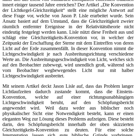
innert einiger tausend Jahre erreichen? Der Artikel „Die Konvention
der Lichtkegel-Gleichzeitigkeit“ stellt eine mögliche Antwort auf
diese Frage vor, welche von Jason P. Lisle erarbeitet wurde. Sein
Ansatz basiert auf dem Umstand, dass die Gleichzeitigkeit zweier
räumlich entfernter Ereignisse in der Relativitätstheorie nicht
eindeutig festgelegt werden kann. Lisle nützt diese Freiheit aus und
schlägt eine Gleichzeitigkeits-Konvention vor, in welcher der
Zeitpunkt der Erschaffung der Sterne mit dem Eintreffen von deren
Licht auf der Erde zusammenfällt. In dieser Konvention nimmt die
Lichtgeschwindigkeit je nach Ausbreitungsrichtung verschiedene
Werte an. Die Ausbreitungsgeschwindigkeit von Licht, welches sich
auf den Beobachter zubewegt, wird unendlich groß, während sich
vom Beobachter wegbewegendes Licht nur mit halber
Lichtgeschwindigkeit ausbreitet.
Mit seinem Artikel deckt Jason Lisle auf, dass das Problem langer
Lichtlaufzeiten dadurch zustande kommt, dass die Einstein-
Konvention, welche auf einer richtungsunabhängigen
Lichtgeschwindigkeit beruht, auf den Schöpfungsbericht
angewendet wird. Weil dazu weder aus biblischer noch
physikalischer Sicht eine Notwendigkeit besteht, kann er einen
eleganten Weg zur Lösung dieses Problems aufzeigen. Diese besteht
darin, den Schöpfungsbericht innerhalb der oben skizzierten
Gleichzeitigkeits-Konvention zu deuten. Für eine solche
Interpretation lassen sich gute biblische Gründe vorbringen.