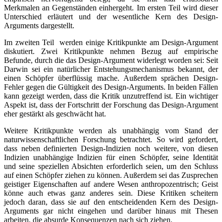
Merkmalen an Gegenständen einhergeht. Im ersten Teil wird dieser
Unterschied erläutert und der wesentliche Kern des Design-
Arguments dargestellt.
Im zweiten Teil werden einige Kritikpunkte am Design-Argument
diskutiert. Zwei Kritikpunkte nehmen Bezug auf empirische
Befunde, durch die das Design-Argument widerlegt worden sei: Seit
Darwin sei ein natürlicher Entstehungsmechanismus bekannt, der
einen Schöpfer überflüssig mache. Außerdem sprächen Design-
Fehler gegen die Gültigkeit des Design-Arguments. In beiden Fällen
kann gezeigt werden, dass die Kritik unzutreffend ist. Ein wichtiger
Aspekt ist, dass der Fortschritt der Forschung das Design-Argument
eher gestärkt als geschwächt hat.
Weitere Kritikpunkte werden als unabhängig vom Stand der
naturwissenschaftlichen Forschung betrachtet. So wird gefordert,
dass neben definierten Design-Indizien noch weitere, von diesen
Indizien unabhängige Indizien für einen Schöpfer, seine Identität
und seine speziellen Absichten erforderlich seien, um den Schluss
auf einen Schöpfer ziehen zu können. Außerdem sei das Zusprechen
geistiger Eigenschaften auf andere Wesen anthropozentrisch; Geist
könne auch etwas ganz anderes sein. Diese Kritiken scheitern
jedoch daran, dass sie auf den entscheidenden Kern des Design-
Arguments gar nicht eingehen und darüber hinaus mit Thesen
arbeiten, die absurde Konsequenzen nach sich ziehen.