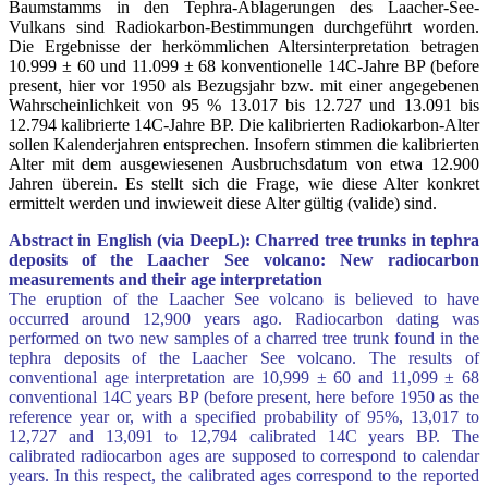
Baumstamms in den Tephra-Ablagerungen des Laacher-See-
Vulkans sind Radiokarbon-Bestimmungen durchgeführt worden.
Die Ergebnisse der herkömmlichen Altersinterpretation betragen
10.999 ± 60 und 11.099 ± 68 konventionelle 14C-Jahre BP (before
present, hier vor 1950 als Bezugsjahr bzw. mit einer angegebenen
Wahrscheinlichkeit von 95 % 13.017 bis 12.727 und 13.091 bis
12.794 kalibrierte 14C-Jahre BP. Die kalibrierten Radiokarbon-Alter
sollen Kalenderjahren entsprechen. Insofern stimmen die kalibrierten
Alter mit dem ausgewiesenen Ausbruchsdatum von etwa 12.900
Jahren überein. Es stellt sich die Frage, wie diese Alter konkret
ermittelt werden und inwieweit diese Alter gültig (valide) sind.
Abstract in English (via DeepL): Charred tree trunks in tephra
deposits of the Laacher See volcano: New radiocarbon
measurements and their age interpretation
The eruption of the Laacher See volcano is believed to have
occurred around 12,900 years ago. Radiocarbon dating was
performed on two new samples of a charred tree trunk found in the
tephra deposits of the Laacher See volcano. The results of
conventional age interpretation are 10,999 ± 60 and 11,099 ± 68
conventional 14C years BP (before present, here before 1950 as the
reference year or, with a specified probability of 95%, 13,017 to
12,727 and 13,091 to 12,794 calibrated 14C years BP. The
calibrated radiocarbon ages are supposed to correspond to calendar
years. In this respect, the calibrated ages correspond to the reported