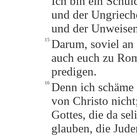
Ich bin ein Schul
und der Ungriech
und der Unweisen
15
Darum, soviel an m
auch euch zu Ro
predigen.
16
Denn ich schäme
von Christo nicht;
Gottes, die da sel
glauben, die Jud