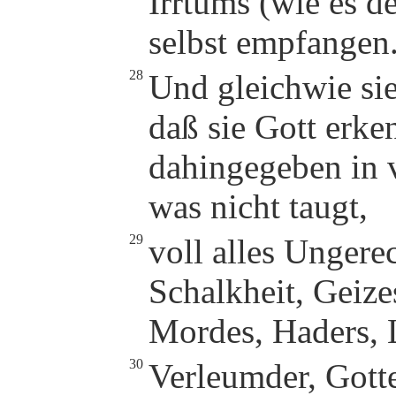
Irrtums (wie es de
selbst empfangen
28
Und gleichwie sie
daß sie Gott erke
dahingegeben in v
was nicht taugt,
29
voll alles Ungere
Schalkheit, Geize
Mordes, Haders, L
30
Verleumder, Gotte