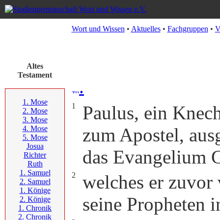
Wort und Wissen
•
Aktuelles
•
Fachgruppen
•
V
Altes
Testament
.
1. Mose
1
Paulus, ein Knech
2. Mose
3. Mose
4. Mose
zum Apostel, aus
5. Mose
Josua
das Evangelium G
Richter
Ruth
1. Samuel
2
welches er zuvor 
2. Samuel
1. Könige
seine Propheten i
2. Könige
1. Chronik
2. Chronik