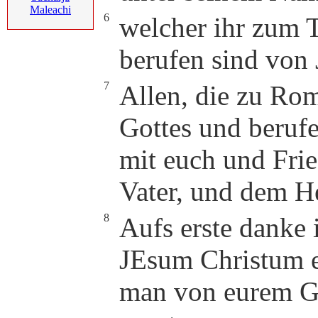
Maleachi
6
welcher ihr zum T
berufen sind von 
7
Allen, die zu Rom
Gottes und beruf
mit euch und Fri
Vater, und dem He
8
Aufs erste danke
JEsum Christum eu
man von eurem Gl