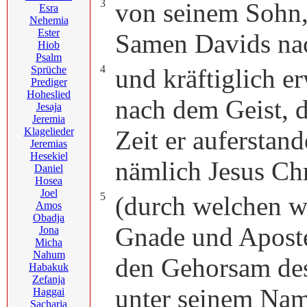
3
von seinem Sohn,
Esra
Nehemia
Ester
Samen Davids na
Hiob
Psalm
4
Sprüche
und kräftiglich e
Prediger
Hoheslied
nach dem Geist, de
Jesaja
Jeremia
Klagelieder
Zeit er auferstand
Jeremias
Hesekiel
nämlich Jesus Chr
Daniel
Hosea
Joel
5
(durch welchen w
Amos
Obadja
Gnade und Aposte
Jona
Micha
Nahum
den Gehorsam des
Habakuk
Zefanja
unter seinem Na
Haggai
Sacharja