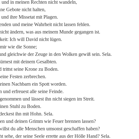
n und in meinen Rechten nicht wandeln,
ne Gebote nicht halten,
 und ihre Missetat mit Plagen.
nden und meine Wahrheit nicht lassen fehlen.
 nicht ändern, was aus meinem Munde gegangen ist.
eit: Ich will David nicht lügen.
 mir wie die Sonne;
 und gleichwie der Zeuge in den Wolken gewiß sein. Sela.
zürnest mit deinem Gesalbten.
 trittst seine Krone zu Boden.
seine Festen zerbrechen.
 seinen Nachbarn ein Spott worden.
 und erfreuest alle seine Feinde.
enommen und lässest ihn nicht siegen im Streit.
einen Stuhl zu Boden.
deckest ihn mit Hohn. Sela.
ergen und deinen Grimm wie Feuer brennen lassen?
illst du alle Menschen umsonst geschaffen haben?
t sehe, der seine Seele errette aus der Hölle Hand? Sela.