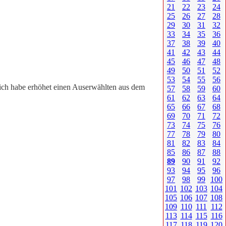
21
22
23
24
25
26
27
28
29
30
31
32
33
34
35
36
37
38
39
40
41
42
43
44
45
46
47
48
49
50
51
52
53
54
55
56
; ich habe erhöhet einen Auserwählten aus dem
57
58
59
60
61
62
63
64
65
66
67
68
69
70
71
72
73
74
75
76
77
78
79
80
81
82
83
84
85
86
87
88
89
90
91
92
93
94
95
96
97
98
99
100
101
102
103
104
105
106
107
108
109
110
111
112
113
114
115
116
117
118
119
120