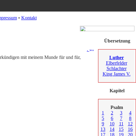
mpressum
•
Kontakt
Übersetzung
.
verkündigen mit meinem Munde für und für,
Luther
Elberfelder
Schlachter
King James V.
Kapitel
Psalm
1
2
3
4
5
6
7
8
9
10
11
12
13
14
15
16
17
18
19
20