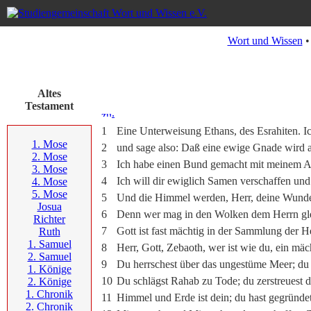
Wort und Wissen
Altes
Testament
.
1
Eine Unterweisung Ethans, des Esrahiten. I
1. Mose
2
und sage also: Daß eine ewige Gnade wird a
2. Mose
3
Ich habe einen Bund gemacht mit meinem A
3. Mose
4
Ich will dir ewiglich Samen verschaffen und 
4. Mose
5. Mose
5
Und die Himmel werden, Herr, deine Wunder
Josua
6
Denn wer mag in den Wolken dem Herrn glei
Richter
7
Gott ist fast mächtig in der Sammlung der He
Ruth
1. Samuel
8
Herr, Gott, Zebaoth, wer ist wie du, ein mäc
2. Samuel
9
Du herrschest über das ungestüme Meer; du s
1. Könige
10
Du schlägst Rahab zu Tode; du zerstreuest 
2. Könige
1. Chronik
11
Himmel und Erde ist dein; du hast gegründe
2. Chronik