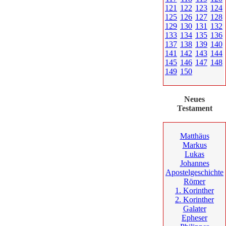
121
122
123
124
125
126
127
128
129
130
131
132
133
134
135
136
137
138
139
140
141
142
143
144
145
146
147
148
149
150
Neues
Testament
Matthäus
Markus
Lukas
Johannes
Apostelgeschichte
Römer
1. Korinther
2. Korinther
Galater
Epheser