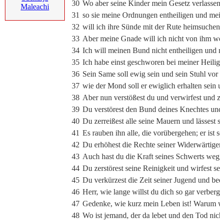
30
Wo aber seine Kinder mein Gesetz verlasse
Maleachi
31
so sie meine Ordnungen entheiligen und mei
32
will ich ihre Sünde mit der Rute heimsuchen
33
Aber meine Gnade will ich nicht von ihm we
34
Ich will meinen Bund nicht entheiligen und
35
Ich habe einst geschworen bei meiner Heiligk
36
Sein Same soll ewig sein und sein Stuhl vor
37
wie der Mond soll er ewiglich erhalten sein
38
Aber nun verstößest du und verwirfest und 
39
Du verstörest den Bund deines Knechtes und
40
Du zerreißest alle seine Mauern und lässest 
41
Es rauben ihn alle, die vorübergehen; er ist
42
Du erhöhest die Rechte seiner Widerwärtigen
43
Auch hast du die Kraft seines Schwerts wegg
44
Du zerstörest seine Reinigkeit und wirfest s
45
Du verkürzest die Zeit seiner Jugend und be
46
Herr, wie lange willst du dich so gar verb
47
Gedenke, wie kurz mein Leben ist! Warum w
48
Wo ist jemand, der da lebet und den Tod nich