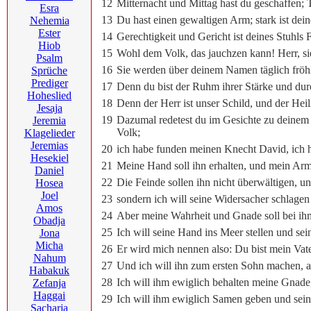
12
Mitternacht und Mittag hast du geschaffen
Esra
13
Du hast einen gewaltigen Arm; stark ist dei
Nehemia
Ester
14
Gerechtigkeit und Gericht ist deines Stuhl
Hiob
15
Wohl dem Volk, das jauchzen kann! Herr, si
Psalm
16
Sie werden über deinem Namen täglich fröhli
Sprüche
Prediger
17
Denn du bist der Ruhm ihrer Stärke und dur
Hoheslied
18
Denn der Herr ist unser Schild, und der Heili
Jesaja
19
Dazumal redetest du im Gesichte zu deinem H
Jeremia
Volk;
Klagelieder
Jeremias
20
ich habe funden meinen Knecht David, ich h
Hesekiel
21
Meine Hand soll ihn erhalten, und mein Arm 
Daniel
22
Die Feinde sollen ihn nicht überwältigen, u
Hosea
Joel
23
sondern ich will seine Widersacher schlagen 
Amos
24
Aber meine Wahrheit und Gnade soll bei ih
Obadja
25
Ich will seine Hand ins Meer stellen und sei
Jona
Micha
26
Er wird mich nennen also: Du bist mein Vater
Nahum
27
Und ich will ihn zum ersten Sohn machen, a
Habakuk
28
Ich will ihm ewiglich behalten meine Gnade,
Zefanja
Haggai
29
Ich will ihm ewiglich Samen geben und sein
Sacharja