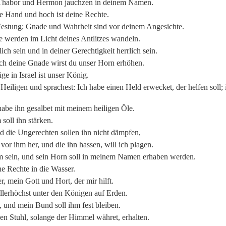
; Thabor und Hermon jauchzen in deinem Namen.
ne Hand und hoch ist deine Rechte.
s Festung; Gnade und Wahrheit sind vor deinem Angesichte.
e werden im Licht deines Antlitzes wandeln.
ch sein und in deiner Gerechtigkeit herrlich sein.
ch deine Gnade wirst du unser Horn erhöhen.
ge in Israel ist unser König.
eiligen und sprachest: Ich habe einen Held erwecket, der helfen soll
abe ihn gesalbet mit meinem heiligen Öle.
soll ihn stärken.
nd die Ungerechten sollen ihn nicht dämpfen,
vor ihm her, und die ihn hassen, will ich plagen.
m sein, und sein Horn soll in meinem Namen erhaben werden.
ne Rechte in die Wasser.
, mein Gott und Hort, der mir hilft.
llerhöchst unter den Königen auf Erden.
 und mein Bund soll ihm fest bleiben.
en Stuhl, solange der Himmel währet, erhalten.