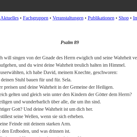
•
Aktuelles
•
Fachgruppen
•
Veranstaltungen
•
Publikationen
•
Shop
•
I
Psalm 89
ch will singen von der Gnade des Herrn ewiglich und seine Wahrheit 
ufgehen, und du wirst deine Wahrheit treulich halten im Himmel.
userwählten, ich habe David, meinem Knechte, geschworen:
deinen Stuhl bauen für und für. Sela.
 preisen und deine Wahrheit in der Gemeine der Heiligen.
ch gelten und gleich sein unter den Kindern der Götter dem Herrn?
iligen und wunderbarlich über alle, die um ihn sind.
htiger Gott? Und deine Wahrheit ist um dich her.
tillest seine Wellen, wenn sie sich erheben.
deine Feinde mit deinem starken Arm.
t den Erdboden, und was drinnen ist.