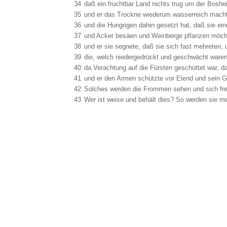
34
daß ein fruchtbar Land nichts trug um der Bosheit
35
und er das Trockne wiederum wasserreich macht
36
und die Hungrigen dahin gesetzt hat, daß sie ei
37
und Acker besäen und Weinberge pflanzen möchte
38
und er sie segnete, daß sie sich fast mehreten, 
39
die, welch niedergedrückt und geschwächt ware
40
da Verachtung auf die Fürsten geschüttet war, da
41
und er den Armen schützte vor Elend und sein G
42
Solches werden die Frommen sehen und sich freu
43
Wer ist weise und behält dies? So werden sie mer