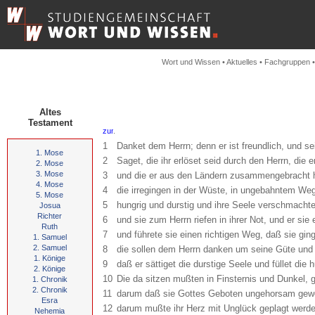
Wort und Wissen
•
Aktuelles
•
Fachgruppen
Altes
Testament
.
1
Danket dem Herrn; denn er ist freundlich, und se
1. Mose
2
Saget, die ihr erlöset seid durch den Herrn, die e
2. Mose
3. Mose
3
und die er aus den Ländern zusammengebracht 
4. Mose
4
die irregingen in der Wüste, in ungebahntem We
5. Mose
5
hungrig und durstig und ihre Seele verschmachte
Josua
Richter
6
und sie zum Herrn riefen in ihrer Not, und er sie
Ruth
7
und führete sie einen richtigen Weg, daß sie gin
1. Samuel
2. Samuel
8
die sollen dem Herrn danken um seine Güte und
1. Könige
9
daß er sättiget die durstige Seele und füllet die
2. Könige
10
Die da sitzen mußten in Finsternis und Dunkel,
1. Chronik
2. Chronik
11
darum daß sie Gottes Geboten ungehorsam gew
Esra
12
darum mußte ihr Herz mit Unglück geplagt werde
Nehemia