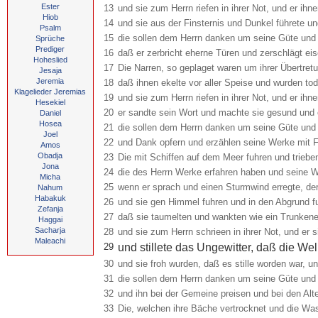
Ester
13
und sie zum Herrn riefen in ihrer Not, und er ihn
Hiob
14
und sie aus der Finsternis und Dunkel führete un
Psalm
15
die sollen dem Herrn danken um seine Güte und
Sprüche
Prediger
16
daß er zerbricht eherne Türen und zerschlägt eis
Hoheslied
17
Die Narren, so geplaget waren um ihrer Übertretu
Jesaja
Jeremia
18
daß ihnen ekelte vor aller Speise und wurden to
Klagelieder Jeremias
19
und sie zum Herrn riefen in ihrer Not, und er ihn
Hesekiel
20
er sandte sein Wort und machte sie gesund und er
Daniel
Hosea
21
die sollen dem Herrn danken um seine Güte und
Joel
22
und Dank opfern und erzählen seine Werke mit 
Amos
Obadja
23
Die mit Schiffen auf dem Meer fuhren und triebe
Jona
24
die des Herrn Werke erfahren haben und seine 
Micha
25
wenn er sprach und einen Sturmwind erregte, der
Nahum
Habakuk
26
und sie gen Himmel fuhren und in den Abgrund fu
Zefanja
27
daß sie taumelten und wankten wie ein Trunken
Haggai
Sacharja
28
und sie zum Herrn schrieen in ihrer Not, und er 
Maleachi
29
und stillete das Ungewitter, daß die Wel
30
und sie froh wurden, daß es stille worden war, 
31
die sollen dem Herrn danken um seine Güte und
32
und ihn bei der Gemeine preisen und bei den Alt
33
Die, welchen ihre Bäche vertrocknet und die Was