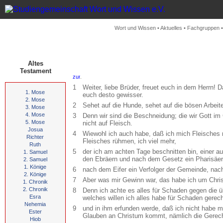
Wort und Wissen
•
Aktuelles
•
Fachgruppen
Altes
Testament
.
1
Weiter, liebe Brüder, freuet euch in dem Herrn! 
1. Mose
euch desto gewisser.
2. Mose
2
Sehet auf die Hunde, sehet auf die bösen Arbeite
3. Mose
4. Mose
3
Denn wir sind die Beschneidung; die wir Gott i
5. Mose
nicht auf Fleisch.
Josua
4
Wiewohl ich auch habe, daß ich mich Fleisches 
Richter
Fleisches rühmen, ich viel mehr,
Ruth
5
der ich am achten Tage beschnitten bin, einer a
1. Samuel
den Ebräern und nach dem Gesetz ein Pharisäer
2. Samuel
1. Könige
6
nach dem Eifer ein Verfolger der Gemeinde, nach
2. Könige
7
Aber was mir Gewinn war, das habe ich um Christ
1. Chronik
2. Chronik
8
Denn ich achte es alles für Schaden gegen die 
Esra
welches willen ich alles habe für Schaden gerec
Nehemia
9
und in ihm erfunden werde, daß ich nicht habe m
Ester
Glauben an Christum kommt, nämlich die Gerecht
Hiob