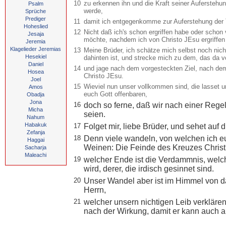
10
zu erkennen ihn und die Kraft seiner Auferstehu
Psalm
werde,
Sprüche
Prediger
11
damit ich entgegenkomme zur Auferstehung der 
Hoheslied
12
Nicht daß ich's schon ergriffen habe oder schon 
Jesaja
möchte, nachdem ich von Christo JEsu ergriffen 
Jeremia
Klagelieder Jeremias
13
Meine Brüder, ich schätze mich selbst noch nicht
Hesekiel
dahinten ist, und strecke mich zu dem, das da vo
Daniel
14
und jage nach dem vorgesteckten Ziel, nach dem
Hosea
Christo JEsu.
Joel
15
Wieviel nun unser vollkommen sind, die lasset un
Amos
euch Gott offenbaren,
Obadja
Jona
16
doch so ferne, daß wir nach einer Rege
Micha
seien.
Nahum
Habakuk
17
Folget mir, liebe Brüder, und sehet auf 
Zefanja
18
Denn viele wandeln, von welchen ich eu
Haggai
Weinen: Die Feinde des Kreuzes Christi
Sacharja
Maleachi
19
welcher Ende ist die Verdammnis, welch
wird, derer, die irdisch gesinnet sind.
20
Unser Wandel aber ist im Himmel von d
Herrn,
21
welcher unsern nichtigen Leib verklären
nach der Wirkung, damit er kann auch a