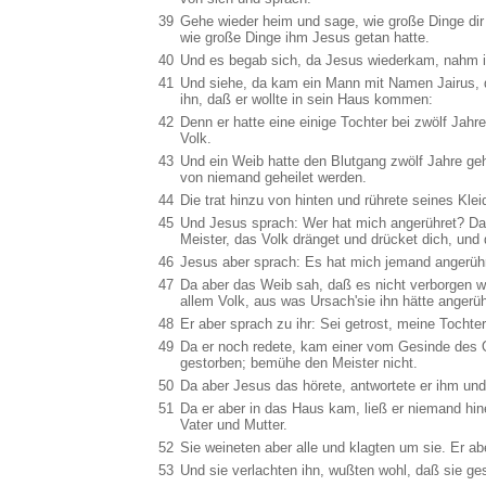
39
Gehe wieder heim und sage, wie große Dinge dir 
wie große Dinge ihm Jesus getan hatte.
40
Und es begab sich, da Jesus wiederkam, nahm ihn
41
Und siehe, da kam ein Mann mit Namen Jairus, d
ihn, daß er wollte in sein Haus kommen:
42
Denn er hatte eine einige Tochter bei zwölf Jahre
Volk.
43
Und ein Weib hatte den Blutgang zwölf Jahre geh
von niemand geheilet werden.
44
Die trat hinzu von hinten und rührete seines Kle
45
Und Jesus sprach: Wer hat mich angerühret? Da s
Meister, das Volk dränget und drücket dich, und
46
Jesus aber sprach: Es hat mich jemand angerühre
47
Da aber das Weib sah, daß es nicht verborgen war
allem Volk, aus was Ursach'sie ihn hätte angerü
48
Er aber sprach zu ihr: Sei getrost, meine Tochter
49
Da er noch redete, kam einer vom Gesinde des O
gestorben; bemühe den Meister nicht.
50
Da aber Jesus das hörete, antwortete er ihm und 
51
Da er aber in das Haus kam, ließ er niemand h
Vater und Mutter.
52
Sie weineten aber alle und klagten um sie. Er abe
53
Und sie verlachten ihn, wußten wohl, daß sie ge