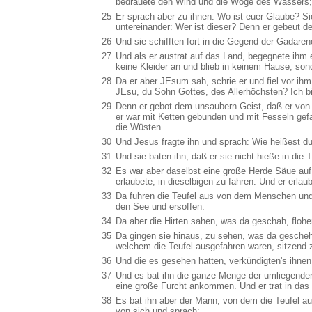
bedräuete den Wind und die Woge des Wassers; u
25
Er sprach aber zu ihnen: Wo ist euer Glaube? Si
untereinander: Wer ist dieser? Denn er gebeut
26
Und sie schifften fort in die Gegend der Gadaren
27
Und als er austrat auf das Land, begegnete ihm e
keine Kleider an und blieb in keinem Hause, son
28
Da er aber JEsum sah, schrie er und fiel vor ihm
JEsu, du Sohn Gottes, des Allerhöchsten? Ich bit
29
Denn er gebot dem unsaubern Geist, daß er von 
er war mit Ketten gebunden und mit Fesseln gef
die Wüsten.
30
Und Jesus fragte ihn und sprach: Wie heißest du?
31
Und sie baten ihn, daß er sie nicht hieße in die T
32
Es war aber daselbst eine große Herde Säue auf
erlaubete, in dieselbigen zu fahren. Und er erlau
33
Da fuhren die Teufel aus von dem Menschen und 
den See und ersoffen.
34
Da aber die Hirten sahen, was da geschah, flohen
35
Da gingen sie hinaus, zu sehen, was da gesch
welchem die Teufel ausgefahren waren, sitzend 
36
Und die es gesehen hatten, verkündigten's ihne
37
Und es bat ihn die ganze Menge der umliegenden
eine große Furcht ankommen. Und er trat in das
38
Es bat ihn aber der Mann, von dem die Teufel au
von sich und sprach: