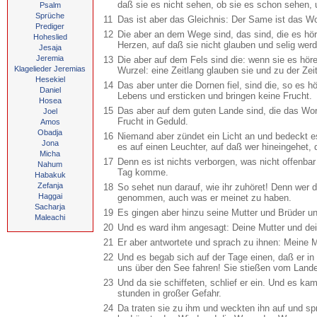
daß sie es nicht sehen, ob sie es schon sehen, 
Psalm
Sprüche
11
Das ist aber das Gleichnis: Der Same ist das Wo
Prediger
12
Die aber an dem Wege sind, das sind, die es h
Hoheslied
Herzen, auf daß sie nicht glauben und selig wer
Jesaja
Jeremia
13
Die aber auf dem Fels sind die: wenn sie es hör
Klagelieder Jeremias
Wurzel: eine Zeitlang glauben sie und zu der Zeit
Hesekiel
14
Das aber unter die Dornen fiel, sind die, so es
Daniel
Lebens und ersticken und bringen keine Frucht.
Hosea
15
Das aber auf dem guten Lande sind, die das Wor
Joel
Frucht in Geduld.
Amos
Obadja
16
Niemand aber zündet ein Licht an und bedeckt es
Jona
es auf einen Leuchter, auf daß wer hineingehet, 
Micha
17
Denn es ist nichts verborgen, was nicht offenba
Nahum
Tag komme.
Habakuk
Zefanja
18
So sehet nun darauf, wie ihr zuhöret! Denn wer 
Haggai
genommen, auch was er meinet zu haben.
Sacharja
19
Es gingen aber hinzu seine Mutter und Brüder 
Maleachi
20
Und es ward ihm angesagt: Deine Mutter und dei
21
Er aber antwortete und sprach zu ihnen: Meine M
22
Und es begab sich auf der Tage einen, daß er in 
uns über den See fahren! Sie stießen vom Lande
23
Und da sie schiffeten, schlief er ein. Und es ka
stunden in großer Gefahr.
24
Da traten sie zu ihm und weckten ihn auf und spr