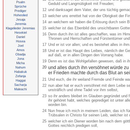
Psalm
Geduld und Langmütigkeit mit Freuden;
Sprüche
12
und danksaget dem Vater, der uns tüchtig gemach
Prediger
Hoheslied
13
welcher uns errettet hat von der Obrigkeit der F
Jesaja
14
an welchem wir haben die Erlösung durch sein B
Jeremia
15
welcher ist das Ebenbild des unsichtbaren Gottes
Klagelieder Jeremias
Hesekiel
16
Denn durch ihn ist alles geschaffen, was im Him
Daniel
Thronen und Herrschaften und Fürstentümer und O
Hosea
17
Und er ist vor allen; und es bestehet alles in ihm
Joel
Amos
18
Und er ist das Haupt des Leibes, nämlich der Ge
Obadja
auf daß, er in allen Dingen den Vorrang habe.
Jona
19
Denn es ist das Wohlgefallen gewesen, daß in ih
Micha
20
und alles durch ihn versöhnet würde zu 
Nahum
Habakuk
er Frieden machte durch das Blut an se
Zefanja
21
Und euch, die ihr weiland Fremde und Feinde war
Haggai
Sacharja
22
nun aber hat er euch versöhnet mit dem Leibe se
Maleachi
unsträflich und ohne Tadel vor ihm selbst,
23
so ihr anders bleibet im Glauben gegründet und
ihr gehöret habt, welches geprediget ist unter al
worden bin.
24
Nun freue ich mich in meinem Leiden, das ich fü
Trübsalen in Christo für seinen Leib, welcher is
25
welcher ich ein Diener worden bin nach dem gött
Gottes reichlich predigen soll,