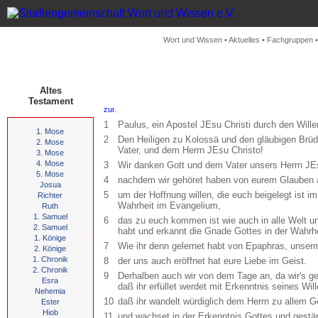
Wort und Wissen
•
Aktuelles
•
Fachgruppen
Altes
Testament
.
1
Paulus, ein Apostel JEsu Christi durch den Will
1. Mose
2
Den Heiligen zu Kolossä und den gläubigen Brüd
2. Mose
Vater, und dem Herrn JEsu Christo!
3. Mose
4. Mose
3
Wir danken Gott und dem Vater unsers Herrn JEsu
5. Mose
4
nachdem wir gehöret haben von eurem Glauben a
Josua
5
um der Hoffnung willen, die euch beigelegt ist i
Richter
Wahrheit im Evangelium,
Ruth
1. Samuel
6
das zu euch kommen ist wie auch in alle Welt un
2. Samuel
habt und erkannt die Gnade Gottes in der Wahrhe
1. Könige
7
Wie ihr denn gelernet habt von Epaphras, unserm l
2. Könige
1. Chronik
8
der uns auch eröffnet hat eure Liebe im Geist.
2. Chronik
9
Derhalben auch wir von dem Tage an, da wir's geh
Esra
daß ihr erfüllet werdet mit Erkenntnis seines Will
Nehemia
10
daß ihr wandelt würdiglich dem Herrn zu allem Ge
Ester
Hiob
11
und wachset in der Erkenntnis Gottes und gestärke