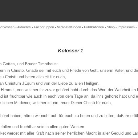
nd Wissen
•
Aktuelles
•
Fachgruppen
•
Veranstaltungen
•
Publikationen
•
Shop
•
Impressum
•
Kolosser 1
en Gottes, und Bruder Timotheus:
ern in Christo. Gnade sei mit euch und Friede von Gott, unserm Vater, und d
 Christi und beten allezeit für euch,
n Christum JEsum und von der Liebe zu allen Heiligen,
im Himmel, von welcher ihr zuvor gehöret habt durch das Wort der Wahrheit im
d ist fruchtbar wie auch in euch von dem Tage an, da ihr's gehöret habt und 
ieben Mitdiener, welcher ist ein treuer Diener Christi für euch,
ret haben, hören wir nicht auf, für euch zu beten und zu bitten, daß ihr erfüll
fallen und fruchtbar seid in allen guten Werken
et werdet mit aller Kraft nach seiner herrlichen Macht in aller Geduld und La