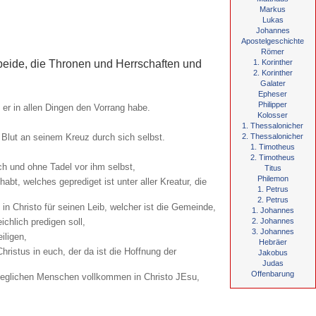
Markus
Lukas
Johannes
Apostelgeschichte
Römer
 beide, die Thronen und Herrschaften und
1. Korinther
2. Korinther
Galater
Epheser
Philipper
er in allen Dingen den Vorrang habe.
Kolosser
1. Thessalonicher
 Blut an seinem Kreuz durch sich selbst.
2. Thessalonicher
1. Timotheus
2. Timotheus
ch und ohne Tadel vor ihm selbst,
Titus
Philemon
bt, welches geprediget ist unter aller Kreatur, die
1. Petrus
2. Petrus
n Christo für seinen Leib, welcher ist die Gemeinde,
1. Johannes
chlich predigen soll,
2. Johannes
3. Johannes
iligen,
Hebräer
ristus in euch, der da ist die Hoffnung der
Jakobus
Judas
Offenbarung
n jeglichen Menschen vollkommen in Christo JEsu,