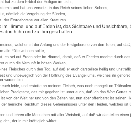
t hat zu dem Erbteil der Heiligen im Licht,
insternis und hat uns versetzt in das Reich seines lieben Sohnes,
lut, nämlich die Vergebung der Sünden,
, der Erstgeborene vor allen Kreaturen.
as im Himmel und auf Erden ist, das Sichtbare und Unsichtbare,
les durch ihn und zu ihm geschaffen.
.
meinde; welcher ist der Anfang und der Erstgeborene von den Toten, auf daß, 
m alle Fülle wohnen sollte,
st, es sei auf Erden oder im Himmel, damit, daß er Frieden machte durch das
et durch die Vernunft in bösen Werken,
nes Fleisches durch den Tod, auf daß er euch darstellete heilig und unsträfli
est und unbeweglich von der Hoffnung des Evangeliums, welches ihr gehöret ha
er worden bin.
r euch leide, und erstatte an meinem Fleisch, was noch mangelt an Trübsalen i
ichen Predigtamt, das mir gegeben ist unter euch, daß ich das Wort Gottes rei
t von der Welt her und von den Zeiten her, nun aber offenbaret ist seinen He
 der herrliche Reichtum dieses Geheimnisses unter den Heiden, welches ist Ch
n und lehren alle Menschen mit aller Weisheit, auf daß wir darstellen eine
des, der in mir kräftiglich wirket.