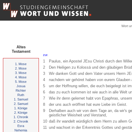
Wort u
Altes
Testament
.
1
Paulus, ein Apostel JEsu Christi durch den Will
1. Mose
2
Den Heiligen zu Kolossä und den gläubigen Brüd
2. Mose
3. Mose
3
Wir danken Gott und dem Vater unsers Herrn JEsu
4. Mose
4
nachdem wir gehöret haben von eurem Glauben a
5. Mose
5
um der Hoffnung willen, die euch beigelegt ist 
Josua
Richter
6
das zu euch kommen ist wie auch in alle Welt un
Ruth
7
Wie ihr denn gelernet habt von Epaphras, unserm l
1. Samuel
2. Samuel
8
der uns auch eröffnet hat eure Liebe im Geist.
1. Könige
9
Derhalben auch wir von dem Tage an, da wir's gehö
2. Könige
geistlicher Weisheit und Verstand,
1. Chronik
10
daß ihr wandelt würdiglich dem Herrn zu allem Ge
2. Chronik
Esra
11
und wachset in der Erkenntnis Gottes und gestärk
Nehemia