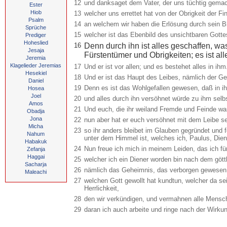
12
und danksaget dem Vater, der uns tüchtig gemach
Ester
Hiob
13
welcher uns errettet hat von der Obrigkeit der F
Psalm
14
an welchem wir haben die Erlösung durch sein B
Sprüche
15
welcher ist das Ebenbild des unsichtbaren Gottes
Prediger
Hoheslied
16
Denn durch ihn ist alles geschaffen, w
Jesaja
Fürstentümer und Obrigkeiten; es ist al
Jeremia
Klagelieder Jeremias
17
Und er ist vor allen; und es bestehet alles in ihm
Hesekiel
18
Und er ist das Haupt des Leibes, nämlich der Ge
Daniel
19
Denn es ist das Wohlgefallen gewesen, daß in ih
Hosea
Joel
20
und alles durch ihn versöhnet würde zu ihm selb
Amos
21
Und euch, die ihr weiland Fremde und Feinde war
Obadja
Jona
22
nun aber hat er euch versöhnet mit dem Leibe sei
Micha
23
so ihr anders bleibet im Glauben gegründet und f
Nahum
unter dem Himmel ist, welches ich, Paulus, Dien
Habakuk
24
Nun freue ich mich in meinem Leiden, das ich fü
Zefanja
Haggai
25
welcher ich ein Diener worden bin nach dem göttl
Sacharja
26
nämlich das Geheimnis, das verborgen gewesen is
Maleachi
27
welchen Gott gewollt hat kundtun, welcher da sei
Herrlichkeit,
28
den wir verkündigen, und vermahnen alle Mensche
29
daran ich auch arbeite und ringe nach der Wirkung 