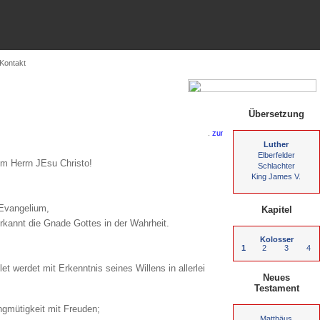
Kontakt
Übersetzung
.
Luther
Elberfelder
em Herrn JEsu Christo!
Schlachter
King James V.
 Evangelium,
Kapitel
erkannt die Gnade Gottes in der Wahrheit.
Kolosser
1
2
3
4
et werdet mit Erkenntnis seines Willens in allerlei
Neues
Testament
ngmütigkeit mit Freuden;
Matthäus