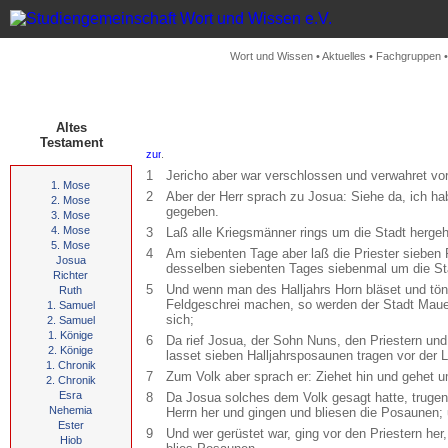
Wort und Wissen
•
Aktuelles
•
Fachgruppen
Altes
Testament
.
1
Jericho aber war verschlossen und verwahret vo
1. Mose
2
Aber der Herr sprach zu Josua: Siehe da, ich ha
2. Mose
gegeben.
3. Mose
4. Mose
3
Laß alle Kriegsmänner rings um die Stadt herge
5. Mose
4
Am siebenten Tage aber laß die Priester sieben
Josua
desselben siebenten Tages siebenmal um die Sta
Richter
5
Und wenn man des Halljahrs Horn bläset und töne
Ruth
Feldgeschrei machen, so werden der Stadt Mauern 
1. Samuel
sich;
2. Samuel
1. Könige
6
Da rief Josua, der Sohn Nuns, den Priestern und
2. Könige
lasset sieben Halljahrsposaunen tragen vor der 
1. Chronik
7
Zum Volk aber sprach er: Ziehet hin und gehet um
2. Chronik
Esra
8
Da Josua solches dem Volk gesagt hatte, trugen 
Nehemia
Herrn her und gingen und bliesen die Posaunen;
Ester
9
Und wer gerüstet war, ging vor den Priestern her
Hiob