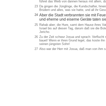
führet das Weib von dannen heraus mit allem, da
23
Da gingen die Jünglinge, die Kundschafter, hine
Brüdern und alles, was sie hatte, und all ihr Ge
24
Aber die Stadt verbrannten sie mit Feue
und eherne und eiserne Geräte taten si
25
Rahab aber; die Hure, samt dem Hause ihres Vate
Israel bis auf diesen Tag, darum daß sie die Bo
Jericho.
26
Zu der Zeit schwur Josua und sprach: Verflucht 
bauet! Wenn er ihren Grund leget, das koste ihn 
seinen jüngsten Sohn!
27
Also war der Herr mit Josua, daß man von ihm sa