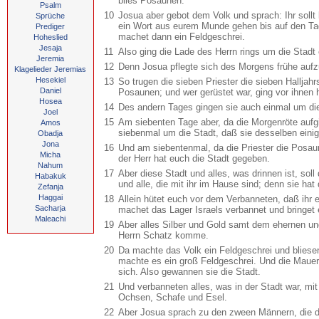
blies Posaunen.
Psalm
10
Josua aber gebot dem Volk und sprach: Ihr soll
Sprüche
ein Wort aus eurem Munde gehen bis auf den Ta
Prediger
machet dann ein Feldgeschrei.
Hoheslied
Jesaja
11
Also ging die Lade des Herrn rings um die Stadt
Jeremia
12
Denn Josua pflegte sich des Morgens frühe aufz
Klagelieder Jeremias
Hesekiel
13
So trugen die sieben Priester die sieben Hallja
Daniel
Posaunen; und wer gerüstet war, ging vor ihnen 
Hosea
14
Des andern Tages gingen sie auch einmal um die
Joel
15
Am siebenten Tage aber, da die Morgenröte aufg
Amos
siebenmal um die Stadt, daß sie desselben ein
Obadja
Jona
16
Und am siebentenmal, da die Priester die Posau
Micha
der Herr hat euch die Stadt gegeben.
Nahum
17
Aber diese Stadt und alles, was drinnen ist, soll
Habakuk
und alle, die mit ihr im Hause sind; denn sie hat
Zefanja
Haggai
18
Allein hütet euch vor dem Verbanneten, daß ihr 
Sacharja
machet das Lager Israels verbannet und bringet 
Maleachi
19
Aber alles Silber und Gold samt dem ehernen und
Herrn Schatz komme.
20
Da machte das Volk ein Feldgeschrei und bliese
machte es ein groß Feldgeschrei. Und die Mauern 
sich. Also gewannen sie die Stadt.
21
Und verbanneten alles, was in der Stadt war, mi
Ochsen, Schafe und Esel.
22
Aber Josua sprach zu den zween Männern, die d