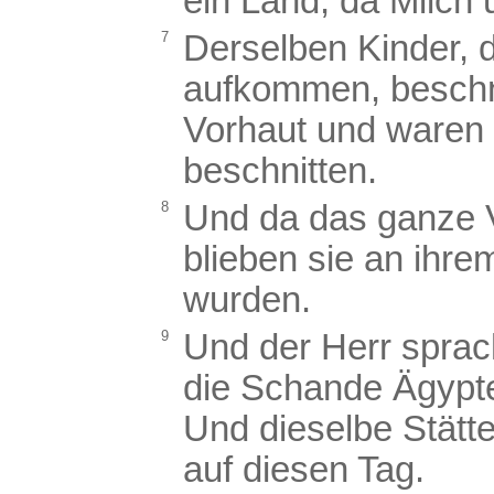
ein Land, da Milch 
7
Derselben Kinder, d
aufkommen, beschni
Vorhaut und waren
beschnitten.
8
Und da das ganze V
blieben sie an ihrem
wurden.
9
Und der Herr sprac
die Schande Ägypt
Und dieselbe Stätte
auf diesen Tag.