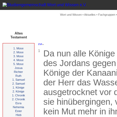
Wort und Wissen
•
Aktuelles
•
Fachgruppen
Altes
Testament
.
1. Mose
1
Da nun alle Könige 
2. Mose
3. Mose
4. Mose
des Jordans gegen
5. Mose
Josua
Könige der Kanaani
Richter
Ruth
der Herr das Wasse
1. Samuel
2. Samuel
1. Könige
ausgetrocknet vor d
2. Könige
1. Chronik
sie hinübergingen, 
2. Chronik
Esra
Nehemia
kein Mut mehr in ih
Ester
Hiob