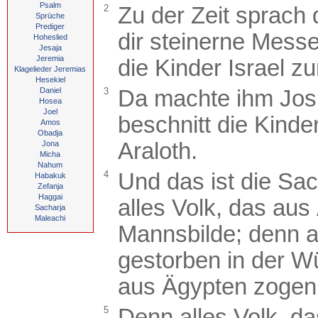
Psalm
2
Zu der Zeit sprach
Sprüche
Prediger
dir steinerne Mess
Hoheslied
Jesaja
Jeremia
die Kinder Israel 
Klagelieder Jeremias
Hesekiel
Daniel
3
Da machte ihm Jos
Hosea
Joel
beschnitt die Kinde
Amos
Obadja
Araloth.
Jona
Micha
Nahum
4
Und das ist die Sa
Habakuk
Zefanja
Haggai
alles Volk, das au
Sacharja
Maleachi
Mannsbilde; denn a
gestorben in der W
aus Ägypten zogen
5
Denn alles Volk, da