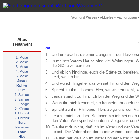
Wort und Wissen
•
Aktuelles
•
Fachgruppen
Altes
Testament
.
1
Und er sprach zu seinen Jüngern: Euer Herz ersc
1. Mose
2
In meines Vaters Hause sind viel Wohnungen. Wen
2. Mose
die Stätte zu bereiten.
3. Mose
4. Mose
3
Und ob ich hinginge, euch die Stätte zu bereite
5. Mose
seid, wo ich bin.
Josua
4
Und wo ich hingehe, das wisset ihr, und den Weg
Richter
5
Spricht zu ihm Thomas: Herr, wir wissen nicht,
Ruth
1. Samuel
6
Jesus spricht zu ihm: Ich bin der Weg und die
2. Samuel
7
Wenn ihr mich kennetet, so kennetet ihr auch me
1. Könige
2. Könige
8
Spricht zu ihm Philippus: Herr, zeige uns den Va
1. Chronik
9
Jesus spricht zu ihm: So lange bin ich bei euch 
2. Chronik
den Vater. Wie sprichst du denn: Zeige uns den 
Esra
10
Glaubest du nicht, daß ich im Vater und der Vater
Nehemia
selbst. Der Vater aber, der in mir wohnet, dersel
Ester
Hiob
11
Glaubet mir, daß ich im Vater und der Vater in mi