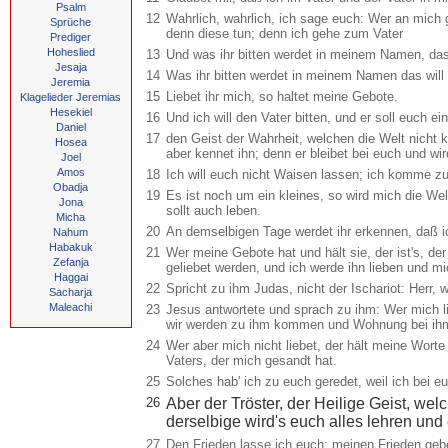
Psalm
12
Wahrlich, wahrlich, ich sage euch: Wer an mich g
Sprüche
denn diese tun; denn ich gehe zum Vater
Prediger
Hoheslied
13
Und was ihr bitten werdet in meinem Namen, das 
Jesaja
14
Was ihr bitten werdet in meinem Namen das will 
Jeremia
15
Liebet ihr mich, so haltet meine Gebote.
Klagelieder Jeremias
Hesekiel
16
Und ich will den Vater bitten, und er soll euch e
Daniel
17
den Geist der Wahrheit, welchen die Welt nicht k
Hosea
aber kennet ihn; denn er bleibet bei euch und wir
Joel
Amos
18
Ich will euch nicht Waisen lassen; ich komme z
Obadja
19
Es ist noch um ein kleines, so wird mich die Welt
Jona
sollt auch leben.
Micha
20
An demselbigen Tage werdet ihr erkennen, daß ich
Nahum
Habakuk
21
Wer meine Gebote hat und hält sie, der ist's, de
Zefanja
geliebet werden, und ich werde ihn lieben und m
Haggai
22
Spricht zu ihm Judas, nicht der Ischariot: Herr, 
Sacharja
Maleachi
23
Jesus antwortete und sprach zu ihm: Wer mich lie
wir werden zu ihm kommen und Wohnung bei ih
24
Wer aber mich nicht liebet, der hält meine Worte
Vaters, der mich gesandt hat.
25
Solches hab' ich zu euch geredet, weil ich bei e
26
Aber der Tröster, der Heilige Geist, w
derselbige wird's euch alles lehren und
27
Den Frieden lasse ich euch; meinen Frieden gebe