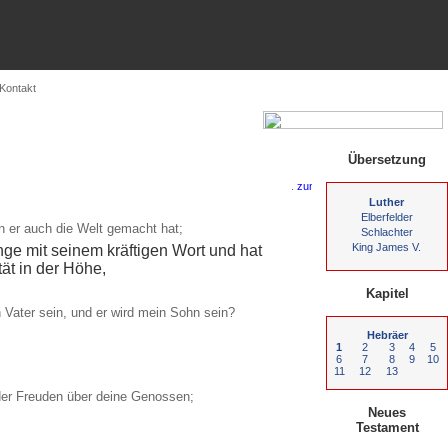
Kontakt
Übersetzung
.
Luther
Elberfelder
n er auch die Welt gemacht hat;
Schlachter
King James V.
nge mit seinem kräftigen Wort und hat
ät in der Höhe,
Kapitel
Vater sein, und er wird mein Sohn sein?
Hebräer
1
2
3
4
5
6
7
8
9
10
11
12
13
 der Freuden über deine Genossen;
Neues
Testament