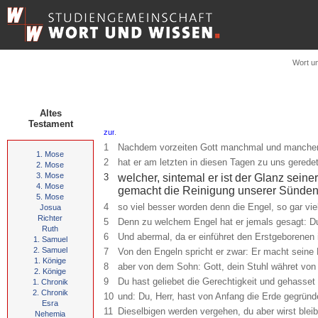
Wort u
Altes
Testament
.
1
Nachdem vorzeiten Gott manchmal und mancherle
1. Mose
2
hat er am letzten in diesen Tagen zu uns gerede
2. Mose
3. Mose
3
welcher, sintemal er ist der Glanz sein
4. Mose
gemacht die Reinigung unserer Sünden du
5. Mose
4
so viel besser worden denn die Engel, so gar vie
Josua
Richter
5
Denn zu welchem Engel hat er jemals gesagt: Du
Ruth
6
Und abermal, da er einführet den Erstgeborenen i
1. Samuel
2. Samuel
7
Von den Engeln spricht er zwar: Er macht seine
1. Könige
8
aber von dem Sohn: Gott, dein Stuhl währet von E
2. Könige
9
Du hast geliebet die Gerechtigkeit und gehasset
1. Chronik
2. Chronik
10
und: Du, Herr, hast von Anfang die Erde gegrün
Esra
11
Dieselbigen werden vergehen, du aber wirst bleibe
Nehemia