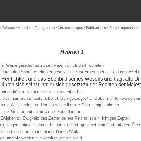
nd Wissen
•
Aktuelles
•
Fachgruppen
•
Veranstaltungen
•
Publikationen
•
Shop
•
Impressum
•
Hebräer 1
i Weise geredet hat zu den Vätern durch die Propheten,
t durch den Sohn, welchen er gesetzt hat zum Erben über alles, durch welche
er Herrlichkeit und das Ebenbild seines Wesens und trägt alle Di
rch sich selbst, hat er sich gesetzt zu der Rechten der Majest
l einen höhern Namen er vor ihnen ererbet hat.
 bist mein Sohn, heute habe ich dich gezeuget? Und abermal: Ich werde sein 
n die Welt, spricht er: Und es sollen ihn alle Gottesengel anbeten.
 Engel Geister und seine Diener Feuerflammen;
wigkeit zu Ewigkeit; das Zepter deines Reichs ist ein richtiges Zepter.
 die Ungerechtigkeit; darum hat dich, o Gott, gesalbet dein Gott mit dem Öle
det, und die Himmel sind deiner Hände Werk.
n; und sie werden alle veralten wie ein Kleid,