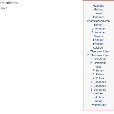
cht aufhören.
Matthäus
Füße?
Markus
Lukas
Johannes
Apostelgeschichte
Römer
1. Korinther
2. Korinther
Galater
Epheser
Philipper
Kolosser
1. Thessalonicher
2. Thessalonicher
1. Timotheus
2. Timotheus
Titus
Philemon
1. Petrus
2. Petrus
1. Johannes
2. Johannes
3. Johannes
Hebräer
Jakobus
Judas
Offenbarung