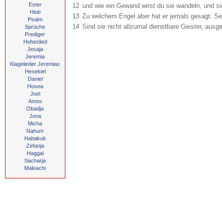
Ester
12
und wie ein Gewand wirst du sie wandeln, und si
Hiob
13
Zu welchem Engel aber hat er jemals gesagt: Se
Psalm
14
Sind sie nicht allzumal dienstbare Geister, ausg
Sprüche
Prediger
Hoheslied
Jesaja
Jeremia
Klagelieder Jeremias
Hesekiel
Daniel
Hosea
Joel
Amos
Obadja
Jona
Micha
Nahum
Habakuk
Zefanja
Haggai
Sacharja
Maleachi