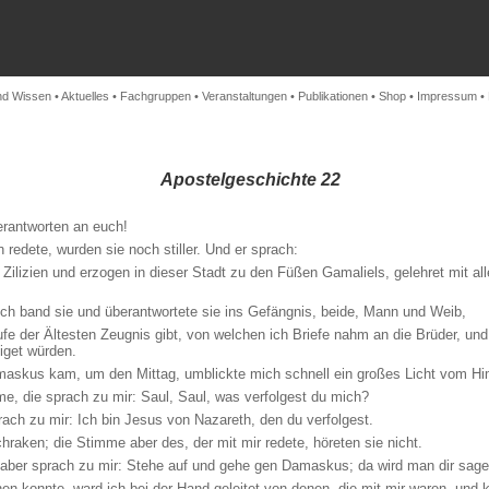
nd Wissen
•
Aktuelles
•
Fachgruppen
•
Veranstaltungen
•
Publikationen
•
Shop
•
Impressum
•
Apostelgeschichte 22
erantworten an euch!
 redete, wurden sie noch stiller. Und er sprach:
 Zilizien und erzogen in dieser Stadt zu den Füßen Gamaliels, gelehret mit al
Ich band sie und überantwortete sie ins Gefängnis, beide, Mann und Weib,
fe der Ältesten Zeugnis gibt, von welchen ich Briefe nahm an die Brüder, un
iget würden.
maskus kam, um den Mittag, umblickte mich schnell ein großes Licht vom H
e, die sprach zu mir: Saul, Saul, was verfolgest du mich?
prach zu mir: Ich bin Jesus von Nazareth, den du verfolgest.
hraken; die Stimme aber des, der mit mir redete, höreten sie nicht.
r aber sprach zu mir: Stehe auf und gehe gen Damaskus; da wird man dir sagen
sehen konnte, ward ich bei der Hand geleitet von denen, die mit mir waren, u