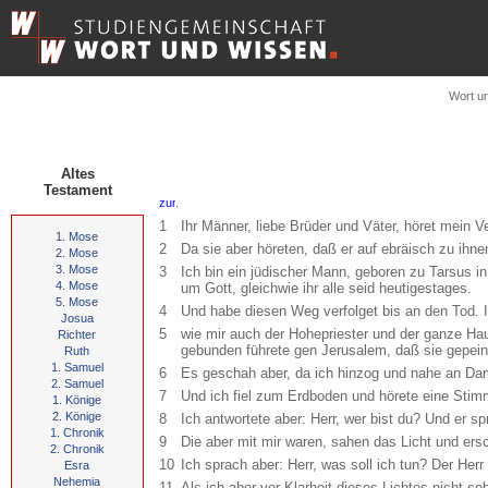
Wort u
Altes
Testament
.
1
Ihr Männer, liebe Brüder und Väter, höret mein V
1. Mose
2
Da sie aber höreten, daß er auf ebräisch zu ihnen
2. Mose
3. Mose
3
Ich bin ein jüdischer Mann, geboren zu Tarsus in
4. Mose
um Gott, gleichwie ihr alle seid heutigestages.
5. Mose
4
Und habe diesen Weg verfolget bis an den Tod. 
Josua
5
wie mir auch der Hohepriester und der ganze Hau
Richter
gebunden führete gen Jerusalem, daß sie gepein
Ruth
1. Samuel
6
Es geschah aber, da ich hinzog und nahe an Da
2. Samuel
7
Und ich fiel zum Erdboden und hörete eine Stimm
1. Könige
2. Könige
8
Ich antwortete aber: Herr, wer bist du? Und er s
1. Chronik
9
Die aber mit mir waren, sahen das Licht und ersc
2. Chronik
10
Ich sprach aber: Herr, was soll ich tun? Der Her
Esra
Nehemia
11
Als ich aber vor Klarheit dieses Lichtes nicht 