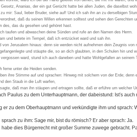
Gesetz, Ananias, der ein gut Gerücht hatte bei allen Juden, die daselbst woh
zu mir: Saul, lieber Bruder, siehe auf! Und ich sah ihn an zu derselbigen Stu
h verordnet, daß du seinen Willen erkennen solltest und sehen den Gerechten
n des, das du gesehen und gehöret hast.
dich taufen und abwaschen deine Sünden und rufe an den Namen des Herrn.
am und betete im Tempel, daß ich entzücket ward und sah ihn.
d von Jerusalem hinaus: denn sie werden nicht aufnehmen dein Zeugnis von m
 gefangenlegte und stäupte die, so an dich glaubten, in den Schulen hin und w
vergossen ward, stund ich auch daneben und hatte Wohlgefallen an seinem To
ch ferne unter die Heiden senden.
ben ihre Stimme auf und sprachen: Hinweg mit solchem von der Erde; denn es is
nd den Staub in die Luft warfen,
agte, daß man ihn stäupen und ertragen sollte, daß er erführe um welcher Urs
ach Paulus zu dem Unterhauptmann, der dabeistund: Ist's auch
g er zu dem Oberhauptmann und verkündigte ihm und sprach: W
rach zu ihm: Sage mir, bist du römisch? Er aber sprach: Ja.
 habe dies Bürgerrecht mit großer Summe zuwege gebracht. Pau