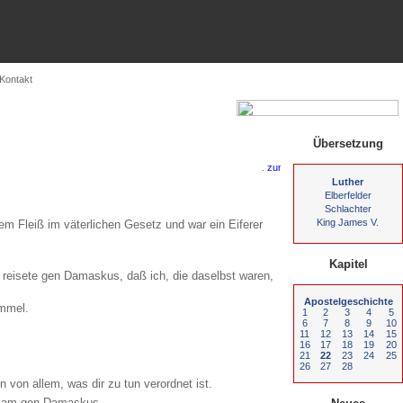
Kontakt
Übersetzung
.
Luther
Elberfelder
Schlachter
King James V.
lem Fleiß im väterlichen Gesetz und war ein Eiferer
Kapitel
d reisete gen Damaskus, daß ich, die daselbst waren,
Apostelgeschichte
immel.
1
2
3
4
5
6
7
8
9
10
11
12
13
14
15
16
17
18
19
20
21
22
23
24
25
26
27
28
 von allem, was dir zu tun verordnet ist.
nd kam gen Damaskus.