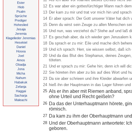
Ester
12
Es war aber ein gottesfürchtiger Mann nach dem 
Hiob
Psalm
13
Der kam zu mir und trat vor mich hin und sprach 
Sprüche
14
Er aber sprach: Der Gott unserer Väter hat dic
Prediger
15
Denn du wirst sein Zeuge zu allen Menschen sei
Hoheslied
Jesaja
16
Und nun, was verziehst du? Stehe auf und laß 
Jeremia
17
Es geschah aber, da ich wieder gen Jerusalem k
Klagelieder Jeremias
Hesekiel
18
Da sprach er zu mir: Eile und mache dich behen
Daniel
19
Und ich sprach: Herr, sie wissen selbst, daß ich
Hosea
20
Und da das Blut des Stephanus, deines Zeugen, 
Joel
töteten.
Amos
Obadja
21
Und er sprach zu mir: Gehe hin; denn ich will di
Jona
22
Sie höreten ihm aber zu bis auf dies Wort und hu
Micha
Nahum
23
Da sie aber schrieen und ihre Kleider abwarfen u
Habakuk
24
hieß ihn der Hauptmann in das Lager führen und s
Zefanja
25
Als er ihn aber mit Riemen anband, spr
Haggai
Sacharja
ohne Urteil und Recht geißeln?
Maleachi
26
Da das der Unterhauptmann hörete, gin
römisch.
27
Da kam zu ihm der Oberhauptmann und sp
28
Und der Oberhauptmann antwortete: Ich
geboren.