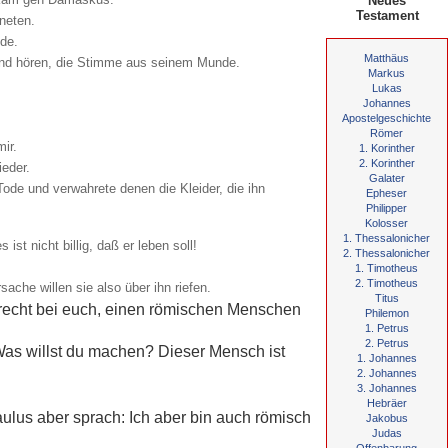
Neues
Testament
neten.
nde.
Matthäus
 und hören, die Stimme aus seinem Munde.
Markus
Lukas
Johannes
Apostelgeschichte
Römer
ir.
1. Korinther
2. Korinther
ieder.
Galater
de und verwahrete denen die Kleider, die ihn
Epheser
Philipper
Kolosser
1. Thessalonicher
t nicht billig, daß er leben soll!
2. Thessalonicher
1. Timotheus
2. Timotheus
ache willen sie also über ihn riefen.
Titus
 recht bei euch, einen römischen Menschen
Philemon
1. Petrus
2. Petrus
as willst du machen? Dieser Mensch ist
1. Johannes
2. Johannes
3. Johannes
Hebräer
lus aber sprach: Ich aber bin auch römisch
Jakobus
Judas