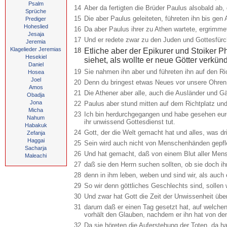
Psalm
14
Aber da fertigten die Brüder Paulus alsobald ab,
Sprüche
15
Die aber Paulus geleiteten, führeten ihn bis ge
Prediger
Hoheslied
16
Da aber Paulus ihrer zu Athen wartete, ergrimmet
Jesaja
17
Und er redete zwar zu den Juden und Gottesfürch
Jeremia
Klagelieder Jeremias
18
Etliche aber der Epikurer und Stoiker P
Hesekiel
siehet, als wollte er neue Götter verk
Daniel
19
Sie nahmen ihn aber und führeten ihn auf den Ri
Hosea
Joel
20
Denn du bringest etwas Neues vor unsere Ohren; 
Amos
21
Die Athener aber alle, auch die Ausländer und G
Obadja
Jona
22
Paulus aber stund mitten auf dem Richtplatz und 
Micha
23
Ich bin herdurchgegangen und habe gesehen eure
Nahum
ihr unwissend Gottesdienst tut.
Habakuk
24
Gott, der die Welt gemacht hat und alles, was dr
Zefanja
Haggai
25
Sein wird auch nicht von Menschenhänden gepfle
Sacharja
26
Und hat gemacht, daß von einem Blut aller Mens
Maleachi
27
daß sie den Herrn suchen sollten, ob sie doch ih
28
denn in ihm leben, weben und sind wir, als auch
29
So wir denn göttliches Geschlechts sind, sollen
30
Und zwar hat Gott die Zeit der Unwissenheit üb
31
darum daß er einen Tag gesetzt hat, auf welchen
vorhält den Glauben, nachdem er ihn hat von de
32
Da sie höreten die Auferstehung der Toten, da hat