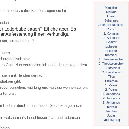
Matthäus
fs schierste zu ihm kämen, zogen sie hin.
Markus
Lukas
Johannes
anden.
Apostelgeschichte
er Lotterbube sagen? Etliche aber: Es
Römer
der Auferstehung ihnen verkündigt.
1. Korinther
2. Korinther
sei, die du lehrest?
Galater
Epheser
Philipper
 hören.
Kolosser
abergläubisch seid.
1. Thessalonicher
2. Thessalonicher
ten Gott. Nun verkündige ich euch denselbigen, dem
1. Timotheus
2. Timotheus
 Tempeln mit Händen gemacht.
Titus
thalben gibt.
Philemon
1. Petrus
uvor versehen, wie lang und weit sie wohnen sollen,
2. Petrus
unter uns;
1. Johannes
2. Johannes
3. Johannes
ernen Bildern, durch menschliche Gedanken gemacht.
Hebräer
Jakobus
Judas
, in welchem er's beschlossen hat, und jedermann
Offenbarung
 hören.