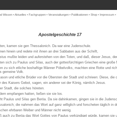
nd Wissen
•
Aktuelles
•
Fachgruppen
•
Veranstaltungen
•
Publikationen
•
Shop
•
Impressum
•
Apostelgeschichte 17
seten, kamen sie gen Thessalonich. Da war eine Judenschule.
n hinein und redete mit ihnen an drei Sabbaten aus der Schrift,
ristus mußte leiden und auferstehen von den Toten, und daß, dieser Jesus, den
leten sich zu Paulus und Silas, auch der gottesfürchtigen Griechen eine groß
n zu sich etliche boshaftige Männer Pöbelvolks, machten eine Rotte und richt
as gemeine Volk.
n Jason und etliche Brüder vor die Obersten der Stadt und schrieen: Diese, d
er des Kaisers Gebot, sagen, ein anderer sei der König, nämlich Jesus.
r Stadt, die solches höreten.
ern empfangen hatten, ließen sie sie los.
acht Paulus und Silas gen Beröa. Da sie dahinkamen, gingen sie in die Judensc
lonich; die nahmen das Wort auf ganz williglich und forscheten täglich in der 
ischen ehrbaren Weiber und Männer nicht wenig.
aß auch zu Beröa das Wort Gottes von Paulus verkündiget würde, kamen sie 