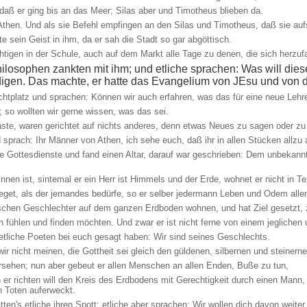
 daß er ging bis an das Meer; Silas aber und Timotheus blieben da.
n Athen. Und als sie Befehl empfingen an den Silas und Timotheus, daß sie au
e sein Geist in ihm, da er sah die Stadt so gar abgöttisch.
tigen in der Schule, auch auf dem Markt alle Tage zu denen, die sich herzuf
hilosophen zankten mit ihm; und etliche sprachen: Was will dies
ündigen. Das machte, er hatte das Evangelium von JEsu und von 
chtplatz und sprachen: Können wir auch erfahren, was das für eine neue Lehre 
so wollten wir gerne wissen, was das sei.
äste, waren gerichtet auf nichts anderes, denn etwas Neues zu sagen oder zu
sprach: Ihr Männer von Athen, ich sehe euch, daß ihr in allen Stücken allzu 
 Gottesdienste und fand einen Altar, darauf war geschrieben: Dem unbekann
innen ist, sintemal er ein Herr ist Himmels und der Erde, wohnet er nicht in
get, als der jemandes bedürfe, so er selber jedermann Leben und Odem allen
chen Geschlechter auf dem ganzen Erdboden wohnen, und hat Ziel gesetzt, z
n fühlen und finden möchten. Und zwar er ist nicht ferne von einem jeglichen 
 etliche Poeten bei euch gesagt haben: Wir sind seines Geschlechts.
 wir nicht meinen, die Gottheit sei gleich den güldenen, silbernen und stein
ersehen; nun aber gebeut er allen Menschen an allen Enden, Buße zu tun,
 er richten will den Kreis des Erdbodens mit Gerechtigkeit durch einen Mann
n Toten auferweckt.
ten's etliche ihren Spott; etliche aber sprachen: Wir wollen dich davon weiter