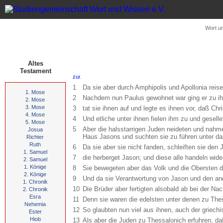
Wort u
Altes
Testament
.
1
Da sie aber durch Amphipolis und Apollonia rei
1. Mose
2
Nachdem nun Paulus gewohnet war ging er zu ihne
2. Mose
3. Mose
3
tat sie ihnen auf und legte es ihnen vor, daß Ch
4. Mose
4
Und etliche unter ihnen fielen ihm zu und gesel
5. Mose
5
Aber die halsstarrigen Juden neideten und nahme
Josua
Haus Jasons und suchten sie zu führen unter d
Richter
Ruth
6
Da sie aber sie nicht fanden, schleiften sie de
1. Samuel
7
die herberget Jason; und diese alle handeln wid
2. Samuel
1. Könige
8
Sie bewegeten aber das Volk und die Obersten de
2. Könige
9
Und da sie Verantwortung von Jason und den and
1. Chronik
10
Die Brüder aber fertigten alsobald ab bei der N
2. Chronik
Esra
11
Denn sie waren die edelsten unter denen zu Thessa
Nehemia
12
So glaubten nun viel aus ihnen, auch der griech
Ester
Hiob
13
Als aber die Juden zu Thessalonich erfuhren, d