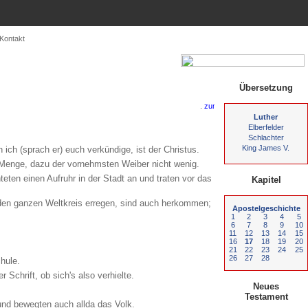
Kontakt
Übersetzung
.
Luther
Elberfelder
Schlachter
King James V.
 ich (sprach er) euch verkündige, ist der Christus.
e Menge, dazu der vornehmsten Weiber nicht wenig.
eten einen Aufruhr in der Stadt an und traten vor das
Kapitel
ie den ganzen Weltkreis erregen, sind auch herkommen;
Apostelgeschichte
1
2
3
4
5
6
7
8
9
10
11
12
13
14
15
16
17
18
19
20
21
22
23
24
25
26
27
28
hule.
Schrift, ob sich's also verhielte.
Neues
Testament
und bewegten auch allda das Volk.