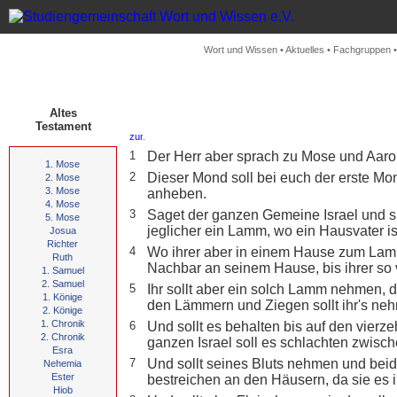
Wort und Wissen
•
Aktuelles
•
Fachgruppen
Altes
Testament
.
1
Der Herr aber sprach zu Mose und Aaro
1. Mose
2
Dieser Mond soll bei euch der erste Mon
2. Mose
3. Mose
anheben.
4. Mose
3
Saget der ganzen Gemeine Israel und 
5. Mose
jeglicher ein Lamm, wo ein Hausvater i
Josua
Richter
4
Wo ihrer aber in einem Hause zum Lamm
Ruth
Nachbar an seinem Hause, bis ihrer so
1. Samuel
2. Samuel
5
Ihr sollt aber ein solch Lamm nehmen, da
1. Könige
den Lämmern und Ziegen sollt ihr's ne
2. Könige
1. Chronik
6
Und sollt es behalten bis auf den vierz
2. Chronik
ganzen Israel soll es schlachten zwisc
Esra
7
Und sollt seines Bluts nehmen und beid
Nehemia
Ester
bestreichen an den Häusern, da sie es 
Hiob