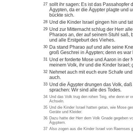
27
sollt ihr sagen: Es ist das Passahopfer 
Ägypten, da er die Ägypter plagte und u
bückte sich.
28
Und die Kinder Israel gingen hin und ta
29
Und zur Mitternacht schlug der Herr all
Pharaos an, der auf seinem Stuhl saß, 
und alle Erstgeburt des Viehes.
30
Da stand Pharao auf und alle seine Kne
groß Geschrei in Ägypten; denn es war k
31
Und er forderte Mose und Aaron in der 
meinem Volk, ihr und die Kinder Israel; 
32
Nehmet auch mit euch eure Schafe und R
auch.
33
Und die Ägypter drungen das Volk, daß 
sprachen: Wir sind alle des Todes.
34
Und das Volk trug den rohen Teig, ehe denn er ve
Achseln.
35
Und die Kinder Israel hatten getan, wie Mose ge
Geräte und Kleider.
36
Dazu hatte der Herr dem Volk Gnade gegeben vor
Ägyptern.
37
Also zogen aus die Kinder Israel von Raemses 