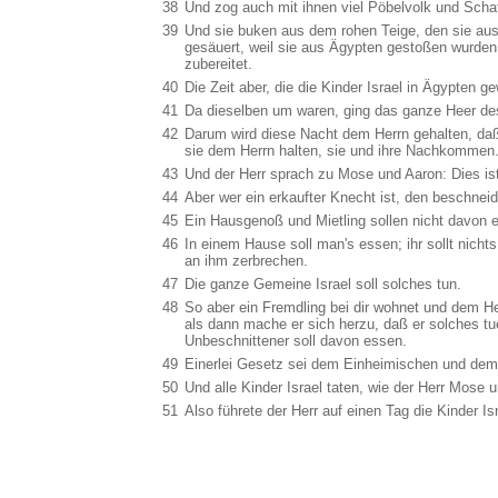
38
Und zog auch mit ihnen viel Pöbelvolk und Schaf
39
Und sie buken aus dem rohen Teige, den sie au
gesäuert, weil sie aus Ägypten gestoßen wurden
zubereitet.
40
Die Zeit aber, die die Kinder Israel in Ägypten g
41
Da dieselben um waren, ging das ganze Heer de
42
Darum wird diese Nacht dem Herrn gehalten, daß 
sie dem Herrn halten, sie und ihre Nachkommen
43
Und der Herr sprach zu Mose und Aaron: Dies is
44
Aber wer ein erkaufter Knecht ist, den beschne
45
Ein Hausgenoß und Mietling sollen nicht davon 
46
In einem Hause soll man's essen; ihr sollt nicht
an ihm zerbrechen.
47
Die ganze Gemeine Israel soll solches tun.
48
So aber ein Fremdling bei dir wohnet und dem He
als dann mache er sich herzu, daß er solches tu
Unbeschnittener soll davon essen.
49
Einerlei Gesetz sei dem Einheimischen und dem 
50
Und alle Kinder Israel taten, wie der Herr Mose 
51
Also führete der Herr auf einen Tag die Kinder I