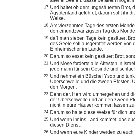
allerlei Seelen, dasselbe allein möget ih
17
Und haltet ob dem ungesäuerten Brot, 
Ägyptenland geführet; darum sollt ihr 
Weise.
18
Am vierzehnten Tage des ersten Monden,
den einundzwanzigsten Tag des Monde
19
daß man sieben Tage kein gesäuert Brot
des Seele soll ausgerottet werden von d
Einheimischer im Lande.
20
Darum so esset kein gesäuert Brot, son
21
Und Mose forderte alle Ältesten in Isra
jedermann für sein Gesinde und schlac
22
Und nehmet ein Büschel Ysop und tunke
Überschwelle und die zween Pfosten. U
den Morgen.
23
Denn der, Herr wird umhergehen und di
der Überschwelle und an den zween Pfo
nicht in eure Häuser kommen lassen zu
24
Darum so halte diese Weise für dich un
25
Und wenn ihr ins Land kommet, das euch 
diesen Dienst.
26
Und wenn eure Kinder werden zu euch s