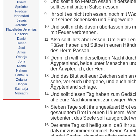
8
Und sollt also Fleisch essen in dersel
Psalm
sollt es mit bittern Salsen essen.
Sprüche
Prediger
9
Ihr sollt es nicht roh essen, noch mit 
Hoheslied
mit seinen Schenkeln und Eingeweide.
Jesaja
Jeremia
10
Und sollt nichts davon überlassen bis m
Klagelieder Jeremias
mit Feuer verbrennen.
Hesekiel
Daniel
11
Also sollt ihr's aber essen: Um eure Le
Hosea
Füßen haben und Stäbe in euren Händen,
Joel
des Herrn Passah.
Amos
Obadja
12
Denn ich will in derselbigen Nacht dur
Jona
Ägyptenland, beide unter Menschen und 
Micha
der Ägypter, ich, der Herr.
Nahum
Habakuk
13
Und das Blut soll euer Zeichen sein an 
Zefanja
sehe, vor euch übergehe, und euch nich
Haggai
Ägyptenland schlage.
Sacharja
Maleachi
14
Und sollt diesen Tag haben zum Gedächt
alle eure Nachkommen, zur ewigen Wei
15
Sieben Tage sollt ihr ungesäuert Brot es
gesäuertem Brot in euren Häusern. Wer 
siebenten, des Seele soll ausgerottet w
16
Der erste Tag soll heilig sein, daß ihr
daß ihr zusammenkommet. Keine Arbeit s