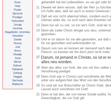
gehandelt hat bei Leibesleben, es sei gut oder b
Ester
Hiob
11
Dieweil wir denn wissen, daß der Herr zu fürchten
Psalm
Ich hoffe aber, daß wir auch in eurem Gewissen 
Sprüche
12
Daß wir uns nicht abermal loben, sondern euch 
Prediger
rühmen wider die, so sich nach dem Ansehen r
Hoheslied
Jesaja
13
Denn tun wir zu viel, so tun wir's Gott; sind wir
Jeremia
14
Denn die Liebe Christi dringet uns also, sintemal w
Klagelieder Jeremias
gestorben.
Hesekiel
15
Und er ist darum für sie alle gestorben, auf daß 
Daniel
für sie gestorben und auferstanden ist.
Hosea
Joel
16
Darum von nun an kennen wir niemand nach dem
Amos
Fleisch, so kennen wir ihn doch jetzt nicht mehr.
Obadja
17
Darum, ist jemand in Christo, so ist er e
Jona
alles neu worden.
Micha
Nahum
18
Aber das alles von Gott, der uns mit ihm selbe
Habakuk
Versöhnung prediget.
Zefanja
19
Denn Gott war in Christo und versöhnete die Wel
Haggai
unter uns aufgerichtet das Wort von der Versöhn
Sacharja
Maleachi
20
So sind wir nun Botschafter an Christi Statt; den
Lasset euch versöhnen mit Gott!
21
Denn er hat den, der von keiner Sünde wußte, fü
Gerechtigkeit, die vor Gott gilt.