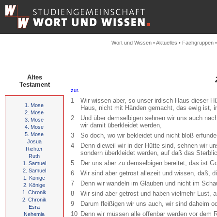
Wort und Wissen
•
Aktuelles
•
Fachgruppen
Altes
Testament
.
1
Wir wissen aber, so unser irdisch Haus dieser Hü
1. Mose
Haus, nicht mit Händen gemacht, das ewig ist, 
2. Mose
2
Und über demselbigen sehnen wir uns auch nach
3. Mose
wir damit überkleidet werden,
4. Mose
5. Mose
3
So doch, wo wir bekleidet und nicht bloß erfund
Josua
4
Denn dieweil wir in der Hütte sind, sehnen wir un
Richter
sondern überkleidet werden, auf daß das Sterbl
Ruth
5
Der uns aber zu demselbigen bereitet, das ist G
1. Samuel
2. Samuel
6
Wir sind aber getrost allezeit und wissen, daß, 
1. Könige
7
Denn wir wandeln im Glauben und nicht im Scha
2. Könige
1. Chronik
8
Wir sind aber getrost und haben vielmehr Lust, 
2. Chronik
9
Darum fleißigen wir uns auch, wir sind daheim od
Esra
10
Denn wir müssen alle offenbar werden vor dem Ri
Nehemia