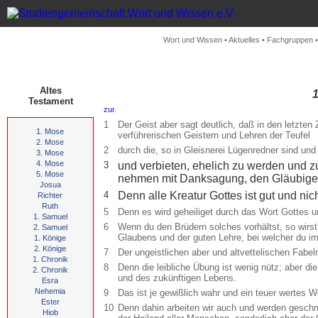
Wort und Wissen
•
Aktuelles
•
Fachgruppen
Altes
1
Testament
.
1
Der Geist aber sagt deutlich, daß in den letzte
1. Mose
verführerischen Geistern und Lehren der Teufel
2. Mose
2
durch die, so in Gleisnerei Lügenredner sind u
3. Mose
4. Mose
3
und verbieten, ehelich zu werden und zu
5. Mose
nehmen mit Danksagung, den Gläubigen
Josua
4
Denn alle Kreatur Gottes ist gut und ni
Richter
Ruth
5
Denn es wird geheiliget durch das Wort Gottes 
1. Samuel
6
Wenn du den Brüdern solches vorhältst, so wirst
2. Samuel
Glaubens und der guten Lehre, bei welcher du i
1. Könige
2. Könige
7
Der ungeistlichen aber und altvettelischen Fabel
1. Chronik
8
Denn die leibliche Übung ist wenig nütz; aber die
2. Chronik
und des zukünftigen Lebens.
Esra
Nehemia
9
Das ist je gewißlich wahr und ein teuer wertes W
Ester
10
Denn dahin arbeiten wir auch und werden geschmä
Hiob