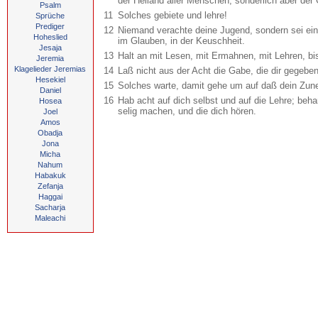
der Heiland aller Menschen, sonderlich aber der
Psalm
11
Solches gebiete und lehre!
Sprüche
Prediger
12
Niemand verachte deine Jugend, sondern sei ein 
Hoheslied
im Glauben, in der Keuschheit.
Jesaja
13
Halt an mit Lesen, mit Ermahnen, mit Lehren, b
Jeremia
Klagelieder Jeremias
14
Laß nicht aus der Acht die Gabe, die dir gegebe
Hesekiel
15
Solches warte, damit gehe um auf daß dein Zune
Daniel
16
Hab acht auf dich selbst und auf die Lehre; beha
Hosea
selig machen, und die dich hören.
Joel
Amos
Obadja
Jona
Micha
Nahum
Habakuk
Zefanja
Haggai
Sacharja
Maleachi