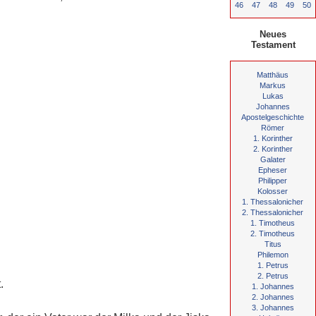
46
47
48
49
50
Neues
Testament
Matthäus
Markus
Lukas
Johannes
Apostelgeschichte
Römer
1. Korinther
2. Korinther
Galater
Epheser
Philipper
Kolosser
1. Thessalonicher
2. Thessalonicher
1. Timotheus
2. Timotheus
Titus
Philemon
1. Petrus
2. Petrus
.
1. Johannes
2. Johannes
3. Johannes