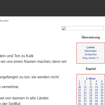
Kontakt
Übersetzung
Luther
Elberfelder
Schlachter
tein und Ton zu Kalk
King James V.
aß wir uns einen Namen machen; denn wir
Kapitel
 angefangen zu tun; sie werden nicht
1. Mose
1
2
3
4
5
6
7
8
9
10
he vernehme.
11
12
13
14
15
16
17
18
19
20
21
22
23
24
25
26
27
28
29
30
uet von dannen in alle Länder.
31
32
33
34
35
36
37
38
39
40
der Sintflut;
41
42
43
44
45