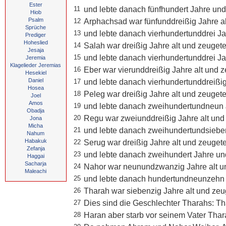
Ester
11
und lebte danach fünfhundert Jahre un
Hiob
Psalm
12
Arphachsad war fünfunddreißig Jahre al
Sprüche
13
und lebte danach vierhundertunddrei J
Prediger
Hoheslied
14
Salah war dreißig Jahre alt und zeugete
Jesaja
15
und lebte danach vierhundertunddrei J
Jeremia
Klagelieder Jeremias
16
Eber war vierunddreißig Jahre alt und 
Hesekiel
Daniel
17
und lebte danach vierhundertunddreißi
Hosea
18
Peleg war dreißig Jahre alt und zeuget
Joel
Amos
19
und lebte danach zweihundertundneun 
Obadja
20
Regu war zweiunddreißig Jahre alt und
Jona
Micha
21
und lebte danach zweihundertundsiebe
Nahum
Habakuk
22
Serug war dreißig Jahre alt und zeuget
Zefanja
23
und lebte danach zweihundert Jahre un
Haggai
Sacharja
24
Nahor war neunundzwanzig Jahre alt u
Maleachi
25
und lebte danach hundertundneunzehn 
26
Tharah war siebenzig Jahre alt und ze
27
Dies sind die Geschlechter Tharahs: T
28
Haran aber starb vor seinem Vater Thar