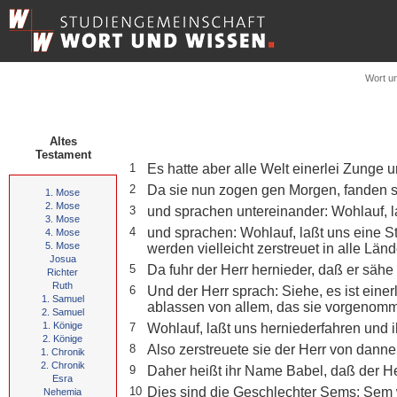
Wort u
Altes
Testament
1
Es hatte aber alle Welt einerlei Zunge 
2
Da sie nun zogen gen Morgen, fanden s
1. Mose
2. Mose
3
und sprachen untereinander: Wohlauf, l
3. Mose
4
und sprachen: Wohlauf, laßt uns eine 
4. Mose
5. Mose
werden vielleicht zerstreuet in alle Länd
Josua
5
Da fuhr der Herr hernieder, daß er säh
Richter
Ruth
6
Und der Herr sprach: Siehe, es ist eine
1. Samuel
ablassen von allem, das sie vorgenomm
2. Samuel
1. Könige
7
Wohlauf, laßt uns herniederfahren und 
2. Könige
8
Also zerstreuete sie der Herr von danne
1. Chronik
2. Chronik
9
Daher heißt ihr Name Babel, daß der Her
Esra
10
Dies sind die Geschlechter Sems: Sem w
Nehemia