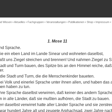
nd Wissen
•
Aktuelles
•
Fachgruppen
•
Veranstaltungen
•
Publikationen
•
Shop
•
Impressum
•
1. Mose 11
und Sprache.
ie ein eben Land im Lande Sinear und wohneten daselbst,
aßt uns Ziegel streichen und brennen! Und nahmen Ziegel zu S
Stadt und Turm bauen, des Spitze bis an den Himmel reiche, d
er.
e die Stadt und Turm, die die Menschenkinder baueten.
rlei Volk und einerlei Sprache unter ihnen allen, und haben das
en haben zu tun.
ihre Sprache daselbst verwirren, daß keiner des andern Sprac
n in alle Länder, daß sie mußten aufhören, die Stadt zu bauen.
r daselbst verwirret hatte aller Länder Sprache und sie zerstre
ar hundert Jahre alt und zeugete Arphachsad, zwei Jahre nach 