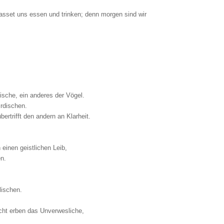
Lasset uns essen und trinken; denn morgen sind wir
Fische, ein anderes der Vögel.
irdischen.
ertrifft den andern an Klarheit.
 einen geistlichen Leib,
en.
lischen.
icht erben das Unverwesliche,