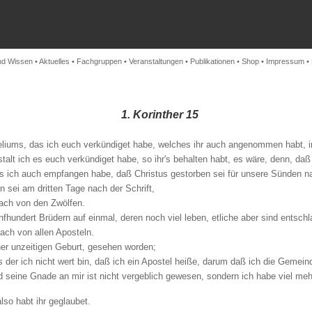
nd Wissen
•
Aktuelles
•
Fachgruppen
•
Veranstaltungen
•
Publikationen
•
Shop
•
Impressum
•
1. Korinther 15
geliums, das ich euch verkündiget habe, welches ihr auch angenommen habt, i
talt ich es euch verkündiget habe, so ihr's behalten habt, es wäre, denn, daß
 ich auch empfangen habe, daß Christus gestorben sei für unsere Sünden nac
 sei am dritten Tage nach der Schrift,
ach von den Zwölfen.
hundert Brüdern auf einmal, deren noch viel leben, etliche aber sind entschl
ach von allen Aposteln.
iner unzeitigen Geburt, gesehen worden;
ls der ich nicht wert bin, daß ich ein Apostel heiße, darum daß ich die Gemein
 seine Gnade an mir ist nicht vergeblich gewesen, sondern ich habe viel mehr 
also habt ihr geglaubet.