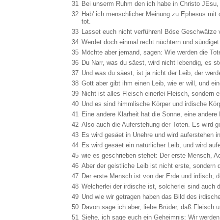
31
Bei unserm Ruhm den ich habe in Christo JEsu, u
32
Hab' ich menschlicher Meinung zu Ephesus mit de
tot.
33
Lasset euch nicht verführen! Böse Geschwätze v
34
Werdet doch einmal recht nüchtern und sündiget 
35
Möchte aber jemand, sagen: Wie werden die Tot
36
Du Narr, was du säest, wird nicht lebendig, es s
37
Und was du säest, ist ja nicht der Leib, der wer
38
Gott aber gibt ihm einen Leib, wie er will, und 
39
Nicht ist alles Fleisch einerlei Fleisch, sonder
40
Und es sind himmlische Körper und irdische Körp
41
Eine andere Klarheit hat die Sonne, eine andere K
42
Also auch die Auferstehung der Toten. Es wird g
43
Es wird gesäet in Unehre und wird auferstehen in
44
Es wird gesäet ein natürlicher Leib, und wird auf
45
wie es geschrieben stehet: Der erste Mensch, Ad
46
Aber der geistliche Leib ist nicht erste, sondern 
47
Der erste Mensch ist von der Erde und irdisch;
48
Welcherlei der irdische ist, solcherlei sind auch
49
Und wie wir getragen haben das Bild des irdisch
50
Davon sage ich aber, liebe Brüder, daß Fleisch 
51
Siehe, ich sage euch ein Geheimnis: Wir werden 