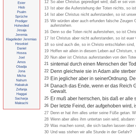
12
So aber Christus geprediget wird, daß er sei von
Ester
Hiob
13
Ist aber die Auferstehung der Toten nichts, so is
Psalm
14
Ist aber Christus nicht auferstanden, so ist unse
Sprüche
15
Wir würden aber auch erfunden falsche Zeugen Go
Prediger
auferstehen.
Hoheslied
Jesaja
16
Denn so die Toten nicht auferstehen, so ist Chri
Jeremia
17
Ist Christus aber nicht auferstanden, so ist euer
Klagelieder Jeremias
Hesekiel
18
so sind auch die, so in Christo entschlafen sind,
Daniel
19
Hoffen wir allein in diesem Leben auf Christum, 
Hosea
20
Nun aber ist Christus auferstanden von den Toten
Joel
Amos
21
sintemal durch einen Menschen der Tod
Obadja
22
Denn gleichwie sie in Adam alle sterben
Jona
Micha
23
Ein jeglicher aber in seinerOrdnung. D
Nahum
Habakuk
24
Danach das Ende, wenn er das Reich Got
Zefanja
Gewalt.
Haggai
25
Er muß aber herrschen, bis daß er alle 
Sacharja
Maleachi
26
Der letzte Feind, der aufgehoben wird, i
27
Denn er hat ihm alles unter seine Füße getan. We
28
Wenn aber alles ihm untertan sein wird, alsdann w
29
Was machen sonst, die sich taufen lassen über d
30
Und was stehen wir alle Stunde in der Gefahr?