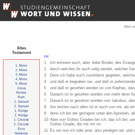
Wort u
Altes
Testament
.
1
Ich erinnere euch, aber, liebe Brüder, des Evan
1. Mose
2
durch welches ihr auch selig werdet, welcher Ges
2. Mose
3. Mose
3
Denn ich habe euch zuvörderst gegeben, welches
4. Mose
4
und daß er begraben sei, und daß er auferstanden
5. Mose
5
und daß er gesehen worden ist von Kephas, dan
Josua
Richter
6
Danach ist er gesehen worden von mehr denn fünf
Ruth
7
Danach ist er gesehen worden von Jakobus, dan
1. Samuel
2. Samuel
8
Am letzten nach allen ist er auch von mir, als e
1. Könige
9
denn ich bin der geringste unter den Aposteln, a
2. Könige
10
Aber von Gottes Gnaden bin ich, das ich bin, und
1. Chronik
Gottes Gnade, die mit mir ist.
2. Chronik
Esra
11
Es sei nun ich oder jene, also predigen wir, und 
Nehemia