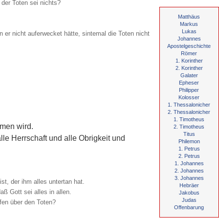
 der Toten sei nichts?
Matthäus
Markus
Lukas
er nicht auferwecket hätte, sintemal die Toten nicht
Johannes
Apostelgeschichte
Römer
1. Korinther
2. Korinther
Galater
Epheser
Philipper
Kolosser
1. Thessalonicher
2. Thessalonicher
1. Timotheus
mmen wird.
2. Timotheus
Titus
e Herrschaft und alle Obrigkeit und
Philemon
1. Petrus
2. Petrus
1. Johannes
2. Johannes
3. Johannes
t, der ihm alles untertan hat.
Hebräer
ß Gott sei alles in allen.
Jakobus
Judas
ufen über den Toten?
Offenbarung