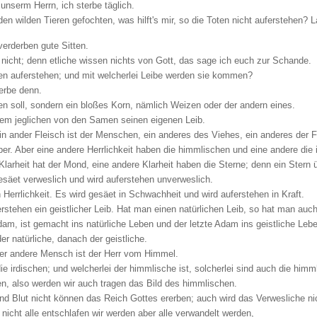
nserm Herrn, ich sterbe täglich.
n wilden Tieren gefochten, was hilft's mir, so die Toten nicht auferstehen? 
erderben gute Sitten.
nicht; denn etliche wissen nichts von Gott, das sage ich euch zur Schande.
en auferstehen; und mit welcherlei Leibe werden sie kommen?
terbe denn.
den soll, sondern ein bloßes Korn, nämlich Weizen oder der andern eines.
einem jeglichen von den Samen seinen eigenen Leib.
n ein ander Fleisch ist der Menschen, ein anderes des Viehes, ein anderes der 
er. Aber eine andere Herrlichkeit haben die himmlischen und eine andere die 
larheit hat der Mond, eine andere Klarheit haben die Sterne; denn ein Stern üb
esäet verweslich und wird auferstehen unverweslich.
 Herrlichkeit. Es wird gesäet in Schwachheit und wird auferstehen in Kraft.
erstehen ein geistlicher Leib. Hat man einen natürlichen Leib, so hat man auch
am, ist gemacht ins natürliche Leben und der letzte Adam ins geistliche Leb
der natürliche, danach der geistliche.
 der andere Mensch ist der Herr vom Himmel.
 die irdischen; und welcherlei der himmlische ist, solcherlei sind auch die himm
en, also werden wir auch tragen das Bild des himmlischen.
und Blut nicht können das Reich Gottes ererben; auch wird das Verwesliche n
nicht alle entschlafen wir werden aber alle verwandelt werden,