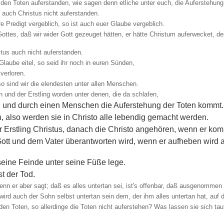
 den Toten auferstanden, wie sagen denn etliche unter euch, die Auferstehung
t auch Christus nicht auferstanden.
re Predigt vergeblich, so ist auch euer Glaube vergeblich.
ttes, daß wir wider Gott gezeuget hätten, er hätte Christum auferwecket, den 
stus auch nicht auferstanden.
 Glaube eitel, so seid ihr noch in euren Sünden,
 verloren.
so sind wir die elendesten unter allen Menschen.
 und der Erstling worden unter denen, die da schlafen,
 und durch einen Menschen die Auferstehung der Toten kommt.
, also werden sie in Christo alle lebendig gemacht werden.
er Erstling Christus, danach die Christo angehören, wenn er ko
t und dem Vater überantworten wird, wenn er aufheben wird all
seine Feinde unter seine Füße lege.
st der Tod.
nn er aber sagt; daß es alles untertan sei, ist's offenbar, daß ausgenommen is
ird auch der Sohn selbst untertan sein dem, der ihm alles untertan hat, auf da
en Toten, so allerdinge die Toten nicht auferstehen? Was lassen sie sich ta