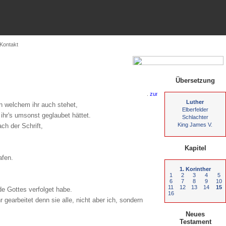
Kontakt
Übersetzung
.
Luther
n welchem ihr auch stehet,
Elberfelder
 ihr's umsonst geglaubet hättet.
Schlachter
King James V.
h der Schrift,
Kapitel
afen.
1. Korinther
1
2
3
4
5
6
7
8
9
10
11
12
13
14
15
de Gottes verfolget habe.
16
gearbeitet denn sie alle, nicht aber ich, sondern
Neues
Testament