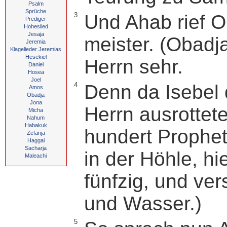
Psalm
Sprüche
3
Und Ahab rief O
Prediger
Hoheslied
Jesaja
meister. (Obadj
Jeremia
Klagelieder Jeremias
Hesekiel
Herrn sehr.
Daniel
Hosea
Joel
4
Denn da Isebel 
Amos
Obadja
Jona
Herrn ausrottet
Micha
Nahum
Habakuk
hundert Prophet
Zefanja
Haggai
Sacharja
in der Höhle, hi
Maleachi
fünfzig, und ver
und Wasser.)
5