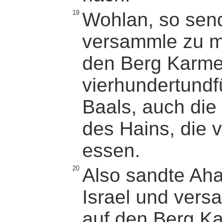
19
Wohlan, so sen
versammle zu mi
den Berg Karme
vierhundertundf
Baals, auch die
des Hains, die 
essen.
20
Also sandte Aha
Israel und vers
auf den Berg Ka