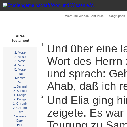
Wort und Wissen
•
Aktuelles
•
Fachgruppen
Altes
Testament
1
Und über eine l
1. Mose
2. Mose
Wort des Herrn z
3. Mose
4. Mose
und sprach: Geh
5. Mose
Josua
Richter
Ahab, daß ich r
Ruth
1. Samuel
2. Samuel
1. Könige
2
Und Elia ging h
2. Könige
1. Chronik
2. Chronik
zeigete. Es war
Esra
Nehemia
Ester
Teurung zu Sam
Hiob