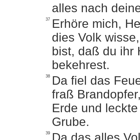
alles nach dein
37
Erhöre mich, He
dies Volk wisse,
bist, daß du ih
bekehrest.
38
Da fiel das Feu
fraß Brandopfer
Erde und leckte
Grube.
39
Da das alles Vol