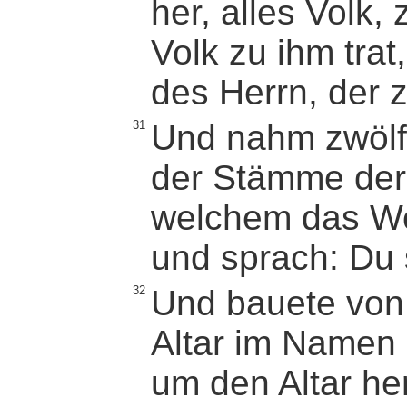
her, alles Volk,
Volk zu ihm trat,
des Herrn, der 
31
Und nahm zwölf 
der Stämme der
welchem das Wo
und sprach: Du s
32
Und bauete von
Altar im Namen
um den Altar he