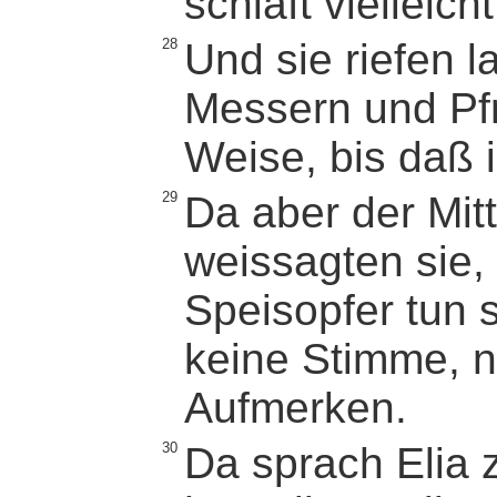
schläft vielleic
28
Und sie riefen la
Messern und Pf
Weise, bis daß i
29
Da aber der Mit
weissagten sie,
Speisopfer tun s
keine Stimme, n
Aufmerken.
30
Da sprach Elia 