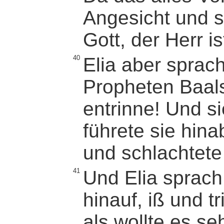
Angesicht und s
Gott, der Herr is
40
Elia aber sprach
Propheten Baals
entrinne! Und si
führete sie hin
und schlachtete 
41
Und Elia sprac
hinauf, iß und t
als wollte es se