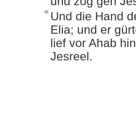
und zog gen Jes
46
Und die Hand d
Elia; und er gü
lief vor Ahab hi
Jesreel.