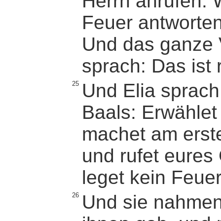
Herrn anrufen. 
Feuer antworten 
Und das ganze 
sprach: Das ist 
25
Und Elia sprac
Baals: Erwählet
machet am ersten
und rufet eure
leget kein Feuer
26
Und sie nahmen