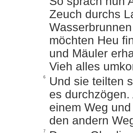
So sprach nun 
Zeuch durchs La
Wasserbrunnen 
möchten Heu fi
und Mäuler erha
Vieh alles umk
6
Und sie teilten 
es durchzögen. 
einem Weg und 
den andern Weg
7