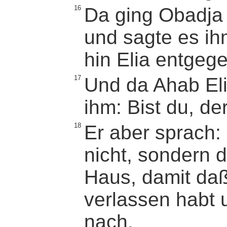
16
Da ging Obadja
und sagte es ih
hin Elia entgege
17
Und da Ahab Eli
ihm: Bist du, der
18
Er aber sprach: 
nicht, sondern 
Haus, damit daß
verlassen habt 
nach.