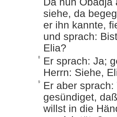
Da nun Obadja 
siehe, da begeg
er ihn kannte, fi
und sprach: Bis
Elia?
8
Er sprach: Ja; 
Herrn: Siehe, Eli
9
Er aber sprach:
gesündiget, da
willst in die H