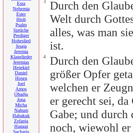
3
Durch den Glaube
Esra
Nehemia
Ester
Welt durch Gottes 
Hiob
Psalm
alles, was man si
Sprüche
Prediger
Hoheslied
ist.
Jesaja
Jeremia
4
Klagelieder
Durch den Glaube
Jeremias
Hesekiel
größer Opfer get
Daniel
Hosea
Joel
welchen er Zeugn
Amos
Obadja
er gerecht sei, da
Jona
Micha
Nahum
Gabe; und durch d
Habakuk
Zefanja
noch, wiewohl er 
Haggai
Sacharja