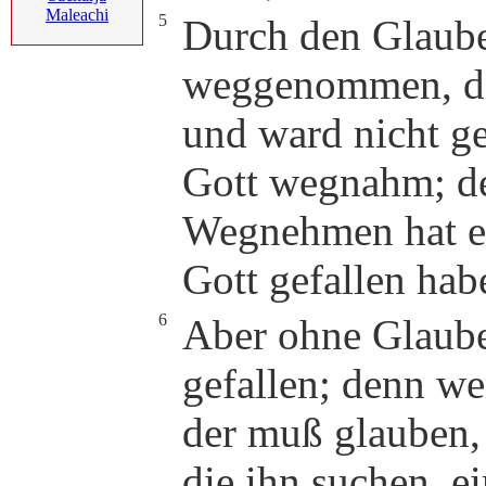
Maleachi
5
Durch den Glaub
weggenommen, daß
und ward nicht g
Gott wegnahm; d
Wegnehmen hat er
Gott gefallen hab
6
Aber ohne Glaube
gefallen; denn w
der muß glauben, 
die ihn suchen, ei