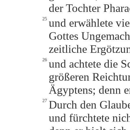
der Tochter Phara
25
und erwählete vie
Gottes Ungemach 
zeitliche Ergötzu
26
und achtete die S
größeren Reichtu
Ägyptens; denn e
27
Durch den Glaube
und fürchtete ni