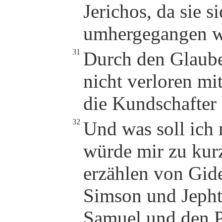
Jerichos, da sie s
umhergegangen w
31
Durch den Glaub
nicht verloren mi
die Kundschafter
32
Und was soll ich 
würde mir zu kurz
erzählen von Gid
Simson und Jeph
Samuel und den P