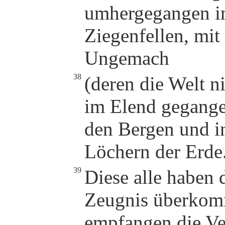
umhergegangen i
Ziegenfellen, mit
Ungemach
38
(deren die Welt n
im Elend gegange
den Bergen und i
Löchern der Erde
39
Diese alle haben
Zeugnis überkom
empfangen die Ve