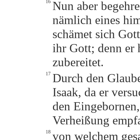
16
Nun aber begehren
nämlich eines hi
schämet sich Gott
ihr Gott; denn er 
zubereitet.
17
Durch den Glaub
Isaak, da er vers
den Eingebornen, 
Verheißung empfa
18
von welchem gesag