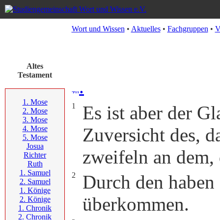
Wort und Wissen
•
Aktuelles
•
Fachgruppen
•
V
Altes
Testament
.
1. Mose
1
Es ist aber der G
2. Mose
3. Mose
4. Mose
Zuversicht des, d
5. Mose
Josua
zweifeln an dem, 
Richter
Ruth
1. Samuel
2
Durch den haben 
2. Samuel
1. Könige
überkommen.
2. Könige
1. Chronik
2. Chronik